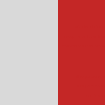
máquina de fatiar
maquina de fatiar frios
cortador de frios profis
filtro para óleo e
filtro para cozin
filtro de óleo 