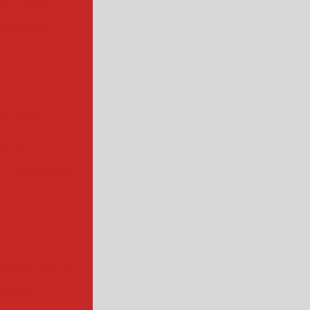
ndustrial
de carne
trial
cozinhador
arnes e bacon
strial