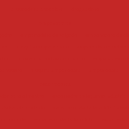
drageadeira chocolate
drageadeira
empanadoras
gados
empanadeira de salgado
empanadora de ali
tica
maquina empanadeira
empanadora combina
trial
mini empanadora compacta
empanadeira de
anadeira
maquina empanadora
empanadora
escorredores
edor para alimentos
escorredor de legumes industrial
r de batata cortada
escorredor de batata frita industr
trial grande
escorredor de batata frita
escorredor i