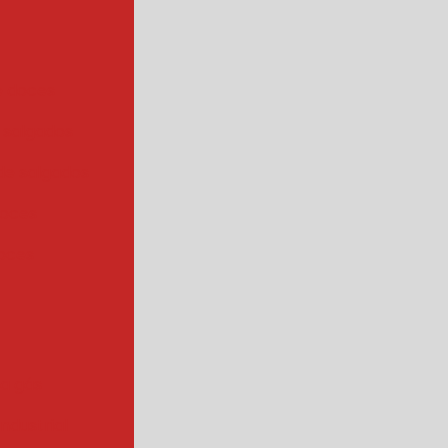
e doces
 salgados
de salgados
doces
oces
 a gás
industrial