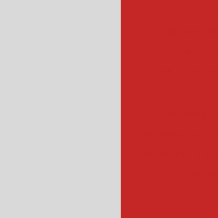
centrifuga ve
centrífuga para fol
centrifuga
centrifuga de legu
cortador bat
cortador de salgad
ccortador de batata 
cortad
cozedor de veget