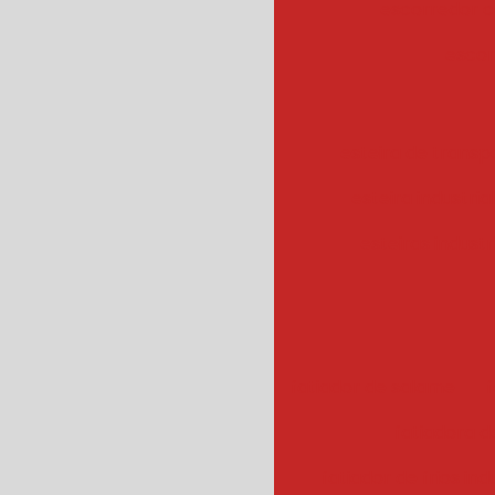
escorredor c
escor
esteira de transpo
esteira industrial
esteiras industr
fatiador de salame
f
fatiadora de
fatiador de frios ind