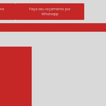
ora
Faça seu orçamento por
Whatsapp
3296-7700
(11) 98409-5498
contato@incalfer.com.br
r agua quente
e
r de tambor
queador