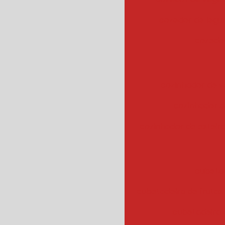
cozedor de leg
cozedor
cozinhador de v
cozinhador d
cozinhador de esteir
cubeta
cubetadeira de frutas
cubetadeira 