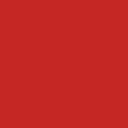
filtro de óleo de papel
filtro de óleo
formadoras recheadoras
headora coxinha
máquina formadora e recheadora d
ra e recheadora
formadora e recheadora de doces e
 e recheadora de salgados
formadora e recheadora 
 recheadora
formadora e recheadora de salgados e 
echeadora de brigadeiro
formadora recheadora de d
ora recheadora de salgados
formadora recheadora
fritadeiras
ás profissional
fritadeira grande
fritadeira industrial
ial
fritadeira a gás industrial
fritadeira elétrica óleo 