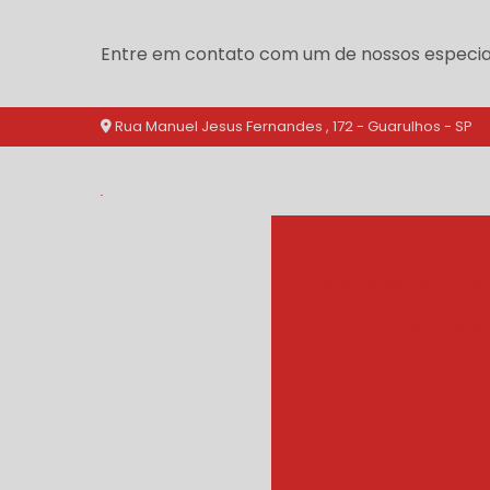
Entre em contato com um de nossos especial
Rua Manuel Jesus Fernandes , 172 - Guarulhos - SP
branqueador agua qu
branquea
branqueador cozinh
branqueador de