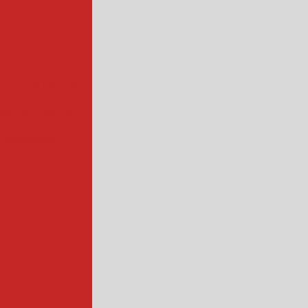
mentos planos
da compacta
 salgados
ial
ndustrial