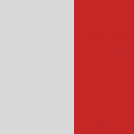
empanadeira para sal
empanadora automa
empanadeira indus
emp
escorr
escorredo
escorredor indus