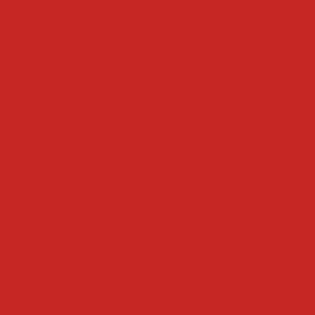
ontínuo de batata cortada
escorredor de batata indus
redor de batata
escorredor de água
escorredor
esteiras
rte industrial
esteira de transporte
esteira rolante
esteira transportadora industrial
esteiras transpo
iais
esteira transportadora de caneca
esteira de e
esteira transportadora de rolos
esteira
fatiadores
atiador de presunto
fatiador de queijo industrial
fat
 frios industrial
fatiador de mussarela
fatiador de f
ustrial
fatiador de frios automático
fatiador de frios