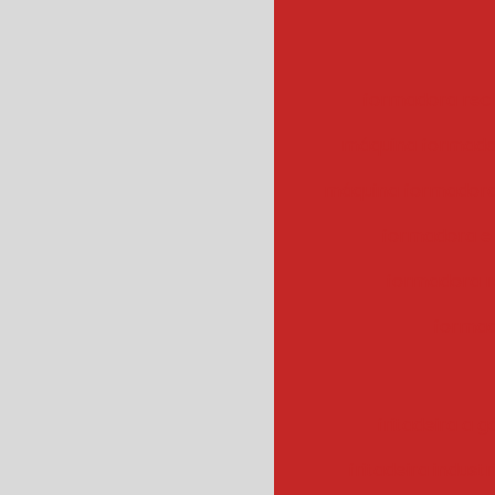
formadora rec
máquina formado
máquina formadora
formadora e
formadora r
formad
fritadeira a g
fritadeira industr