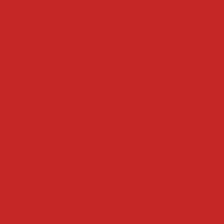
fatiador de queijo e presunto
fatiador
fatiadores de frios
 frios
fatiadora industrial
maquina de fatiar frios pr
 industrial
maquina de fatiar industrial
cortador de f
sional
fatiadora e interfolhadora industrial
interfol
fatiador de queijo profissional
filtros
 fritura
filtro para óleo
filtro para óleo de cozinha i
ha industrial
filtro tanque
filtro centrifugo
filtro 
centrífugo
filtro de óleo rima
filtro tanque por deca