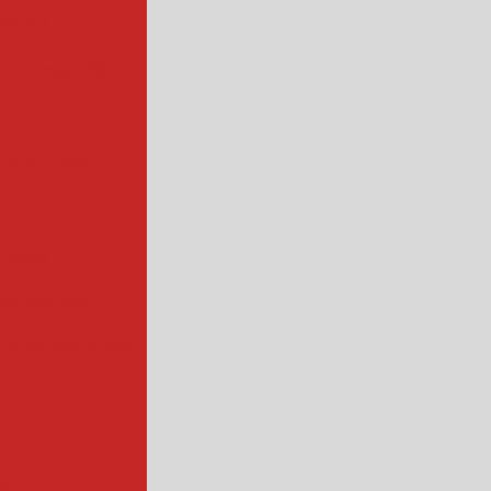
strial
para vegetais
rial
centrífuga
 folha
 de bisteca
atas industrial
s a vapor