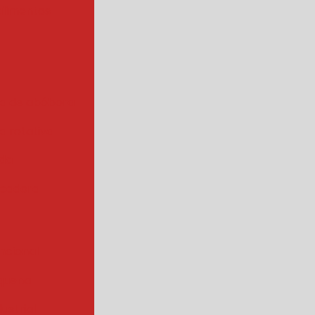
alimentos
a de abóbora
 rotativa
ada
cadora
ncional
quena
ustrial