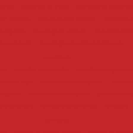
getais
centrifuga de frutas
centrifuga de folhas indu
has e legumes
centrifuga para legumes
centrifuga 
 de legumes
centrifuga de vegetais
centrifuga indust
mes industrial
centrífuga industrial para alimentos
cortadoras
ata
cortador batata palito
cortador de vegetais de
inhos de trigo
cortador de pele de porco
cortador
em gomos
cortador de batata palito
cortador de bat
ora de batata
cortadora de alimentos
cortadora
cozedores
ais
cozedor de massas elétrico
cozedor de legume