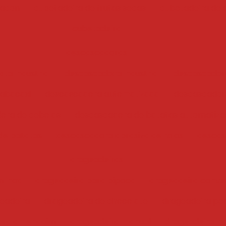
bacon
cubetadeira de frutas secas
cubetadeira de 
cubetadeira
descascadoras
ta industrial
descascadora industrial
descascador
abacaxi
descascadora automatizada
descascadora
ora de cebolas
descascadora de batatas automatiz
de batatas
descascadora abrasiva de rolos
descas
drageadeiras
 inox
drageadeira para pipoca
drageadeira conve
eadeira
drageadeira de chocolate
drageadeira pe
para amendoim
drageadeira manual
drageadeira ind