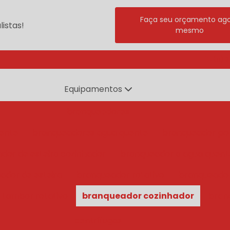
Faça seu orçamento ag
istas!
mesmo
(11) 
Equipamentos
branqueadores
ente
branqueadores agua quente
branqueador po
dor de esteira cozinhador
branqueador a agua quent
ador de esteira
branqueador rotativo
branqueado
 tambor rotativo
branqueador cozinhador
bran
centrífugas