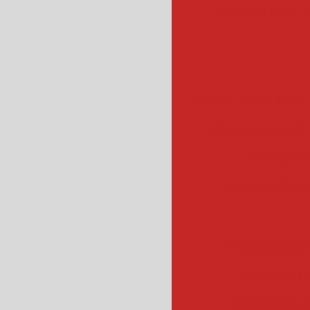
cubetadeira de 
descascadora de bata
descascadora de 
descascad
descascadora 
drageadeira em
maquina drag
drageadeira 