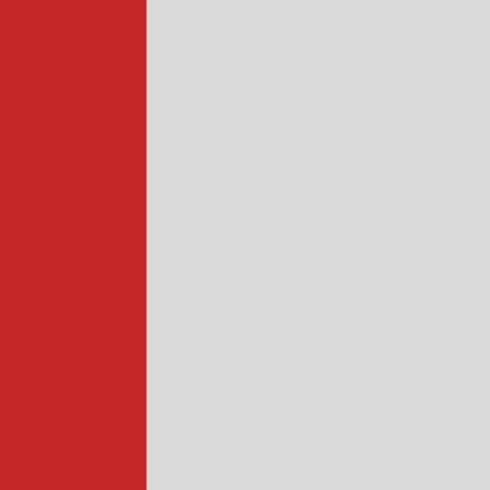
ofissional
rios industrial
hadora de queijo
ndustrial
industrial
ntação