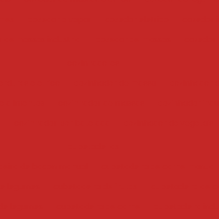
umes
cozedor a vapor
cozedor eletrico
cozedor i
 de massas industrial
cozedor de massas
cozedor
cozinhadores
erduras eletrico
cozinhador de massa
cozinhador 
e alimentos
cozinhador de massas
cozinhador indus
a
cozinhador por batelada
cozinhador de vegetais
cubetadeiras
deira de bacon manual
cubetadeira de carne manual
 e legumes
cubetadeira de frutas
cubetadeira de c
de legumes
cubetadeira de carne
cubetadeira indu