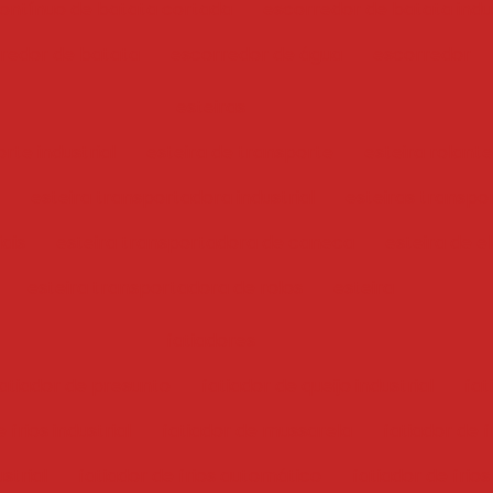
ontínuo de batata cortada
escorredor de batata indus
redor de batata
escorredor de água
escorredor
esteiras
rte industrial
esteira de transporte
esteira rolante
esteira transportadora industrial
esteiras transpo
iais
esteira transportadora de caneca
esteira de e
esteira transportadora de rolos
esteira
fatiadores
atiador de presunto
fatiador de queijo industrial
fat
 frios industrial
fatiador de mussarela
fatiador de f
ustrial
fatiador de frios automático
fatiador de frios