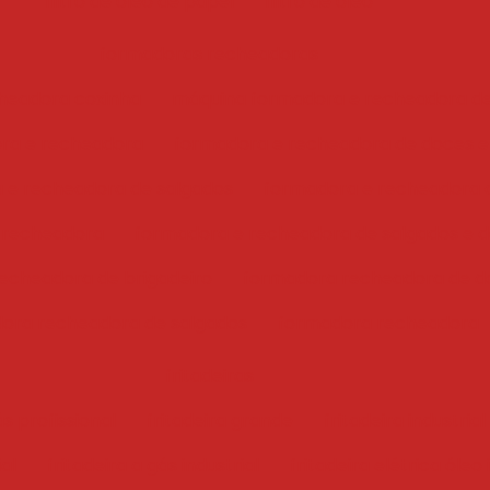
filtro de óleo de papel
filtro de óleo
formadoras recheadoras
headora coxinha
máquina formadora e recheadora d
ra e recheadora
formadora e recheadora de doces e
 e recheadora de salgados
formadora e recheadora 
 recheadora
formadora e recheadora de salgados e 
echeadora de brigadeiro
formadora recheadora de d
ora recheadora de salgados
formadora recheadora
fritadeiras
ás profissional
fritadeira grande
fritadeira industrial
ial
fritadeira a gás industrial
fritadeira elétrica óleo 