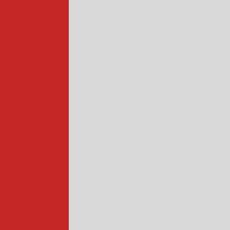
mentos planos
da compacta
 salgados
ial
ndustrial