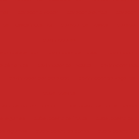
umes
cozedor a vapor
cozedor eletrico
cozedor i
 de massas industrial
cozedor de massas
cozedor
cozinhadores
erduras eletrico
cozinhador de massa
cozinhador 
e alimentos
cozinhador de massas
cozinhador indus
a
cozinhador por batelada
cozinhador de vegetais
cubetadeiras
deira de bacon manual
cubetadeira de carne manual
 e legumes
cubetadeira de frutas
cubetadeira de c
de legumes
cubetadeira de carne
cubetadeira indu