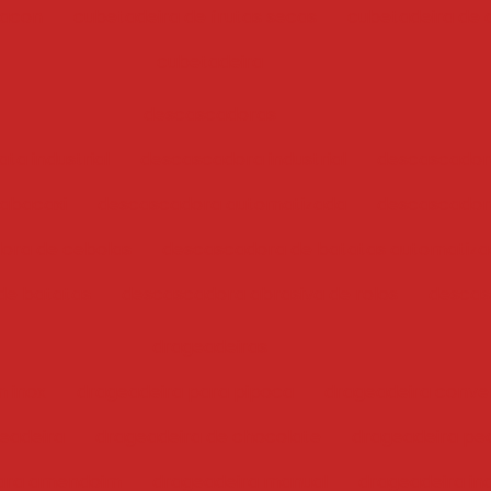
bacon
cubetadeira de frutas secas
cubetadeira de 
cubetadeira
descascadoras
ta industrial
descascadora industrial
descascador
abacaxi
descascadora automatizada
descascadora
ora de cebolas
descascadora de batatas automatiz
de batatas
descascadora abrasiva de rolos
descas
drageadeiras
 inox
drageadeira para pipoca
drageadeira conve
eadeira
drageadeira de chocolate
drageadeira pe
para amendoim
drageadeira manual
drageadeira ind