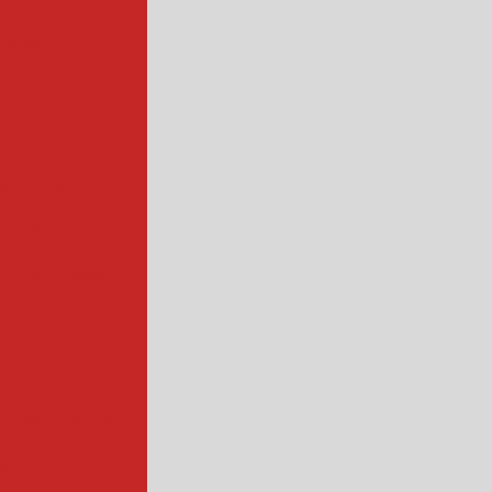
ndustrial
de carne
trial
cozinhador
arnes e bacon
strial