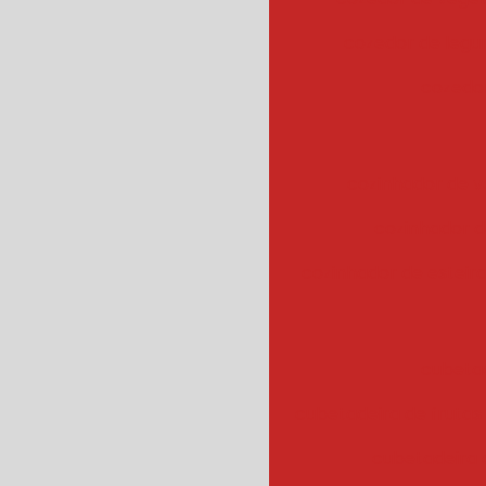
cozedor de leg
cozedor
cozinhador de v
cozinhador d
cozinhador de esteir
cubeta
cubetadeira de frutas
cubetadeira 