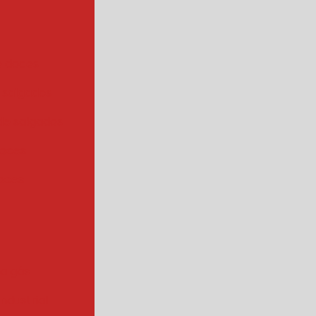
e doces
 salgados
de salgados
doces
oces
 a gás
industrial