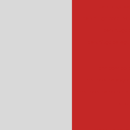
centrifuga ve
centrífuga para fol
centrifuga
centrifuga de legu
cortador bat
cortador de salgad
ccortador de batata 
cortad
cozedor de veget