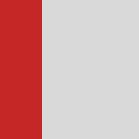
alimentos
a de abóbora
 rotativa
ada
cadora
ncional
quena
ustrial