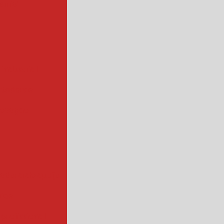
trial
 industrial
rtadoras
levação
iadora de queijo
rios
 profissional