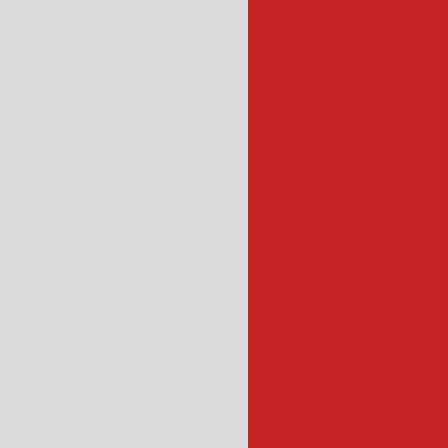
máquina de fatiar
maquina de fatiar frios
cortador de frios profis
filtro para óleo e
filtro para cozin
filtro de óleo 