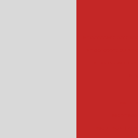
empanadeira para sal
empanadora automa
empanadeira indus
emp
escorr
escorredo
escorredor indus