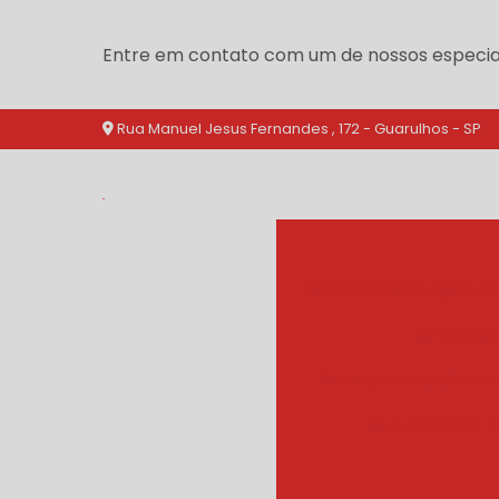
Entre em contato com um de nossos especial
Rua Manuel Jesus Fernandes , 172 - Guarulhos - SP
branqueador agua qu
branquea
branqueador cozinh
branqueador d