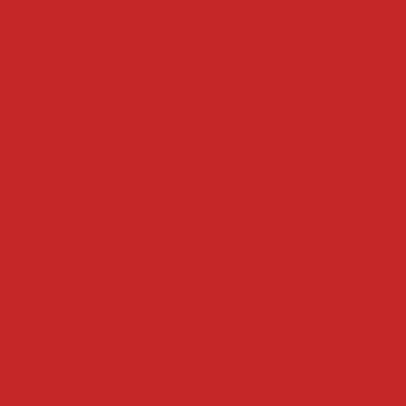
drageadeira chocolate
drageadeira
empanadoras
gados
empanadeira de salgado
empanadora de ali
tica
maquina empanadeira
empanadora combina
trial
mini empanadora compacta
empanadeira de
anadeira
maquina empanadora
empanadora
escorredores
edor para alimentos
escorredor de legumes industrial
r de batata cortada
escorredor de batata frita industr
trial grande
escorredor de batata frita
escorredor i