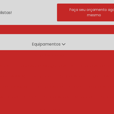
Faça seu orçamento ag
istas!
mesmo
(11) 
Equipamentos
branqueadores
ente
branqueadores agua quente
branqueador po
dor de esteira cozinhador
branqueador a agua quent
ador de esteira
branqueador rotativo
branqueado
e tambor rotativo
branqueador cozinhador
branq
centrífugas