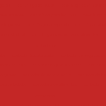
getais
centrifuga de frutas
centrifuga de folhas indu
has e legumes
centrifuga para legumes
centrifuga 
 de legumes
centrifuga de vegetais
centrifuga indust
mes industrial
centrífuga industrial para alimentos
cortadoras
ata
cortador batata palito
cortador de vegetais de
inhos de trigo
cortador de pele de porco
cortador
em gomos
cortador de batata palito
cortador de bat
ora de batata
cortadora de alimentos
cortadora
cozedores
ais
cozedor de massas elétrico
cozedor de legume