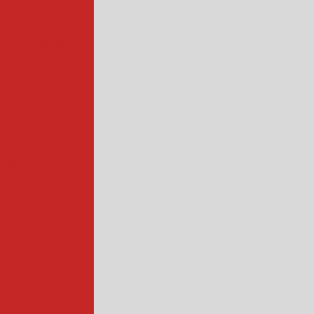
strial
para vegetais
rial
centrífuga
 folha
 de bisteca
atas industrial
s a vapor