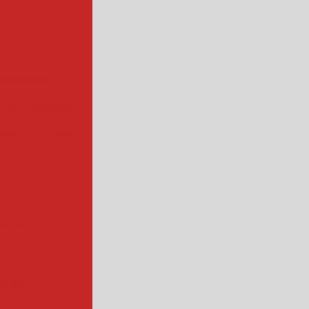
ofissional
rios industrial
hadora de queijo
ndustrial
industrial
ntação