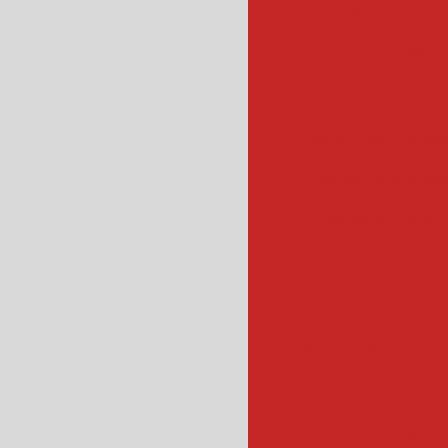
escorredor c
escor
esteira de transpo
esteira industrial
esteiras industr
fatiador de salame
f
fatiadora de
fatiador de frios ind