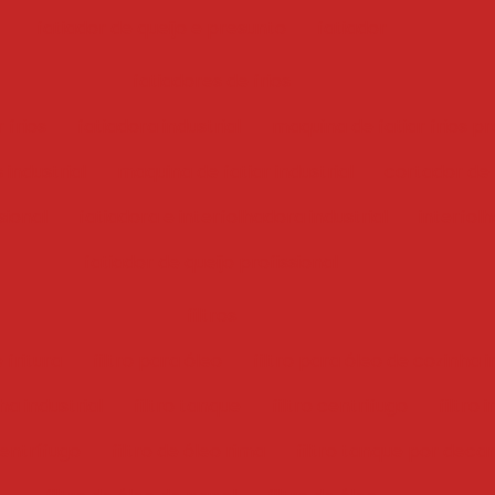
fatiador de queijo e presunto
fatiador
fatiadores de frios
 frios
fatiadora industrial
maquina de fatiar frios pr
 industrial
maquina de fatiar industrial
cortador de f
sional
fatiadora e interfolhadora industrial
interfol
fatiador de queijo profissional
filtros
 fritura
filtro para óleo
filtro para óleo de cozinha i
ha industrial
filtro tanque
filtro centrifugo
filtro 
centrífugo
filtro de óleo rima
filtro tanque por deca