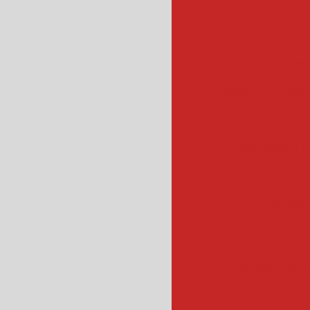
formadora rec
máquina formado
máquina formadora
formadora e
formadora r
formad
fritadeira a g
fritadeira industr