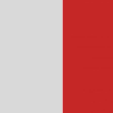
cubetadeira de 
descascadora de bata
descascadora de 
descascad
descascadora 
drageadeira em
maquina drag
drageadeira 