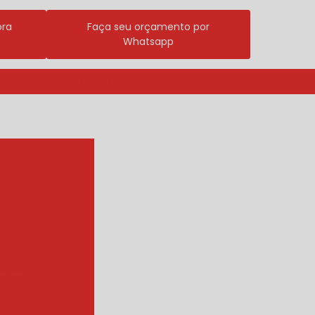
ora
Faça seu orçamento por
Whatsapp
3296-7700
(11) 98409-5498
contato@incalfer.com.br
r agua quente
e
r de tambor
ueador