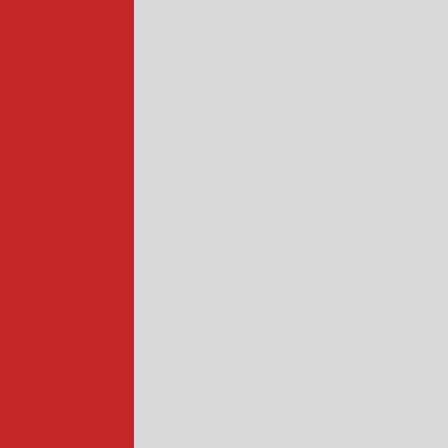
e doces
 salgados
de salgados
doces
oces
 a gás
industrial