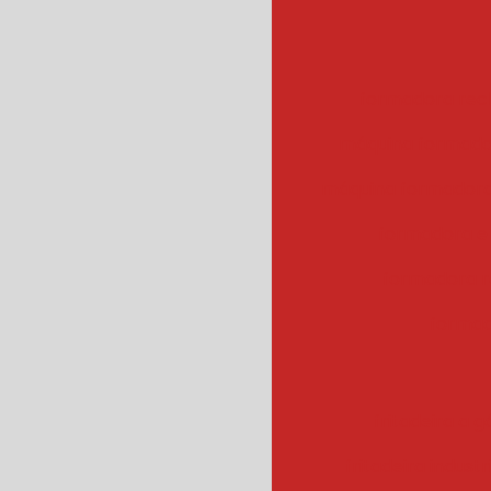
formadora rec
máquina formado
máquina formadora
formadora e
formadora r
formad
fritadeira a g
fritadeira industr