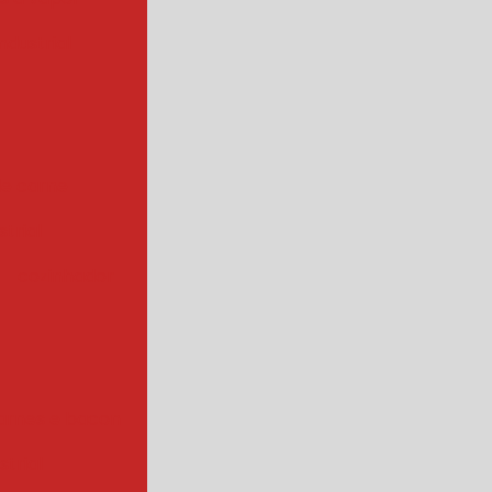
ndustrial
de carne
trial
cozinhador
arnes e bacon
strial