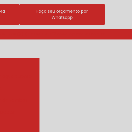
ora
Faça seu orçamento por
Whatsapp
3296-7700
(11) 98409-5498
contato@incalfer.com.br
r agua quente
e
r de tambor
ueador