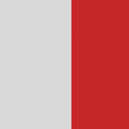
empanadeira para sal
empanadora automa
empanadeira indus
emp
escorr
escorredo
escorredor indus