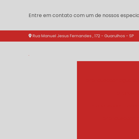
Entre em contato com um de nossos especial
Rua Manuel Jesus Fernandes , 172 - Guarulhos - SP
branqueador agua qu
branquea
branqueador cozinh
branqueador d