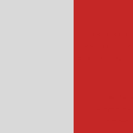
máquina de fatiar
maquina de fatiar frios
cortador de frios profis
filtro para óleo e
filtro para cozin
filtro de óleo 