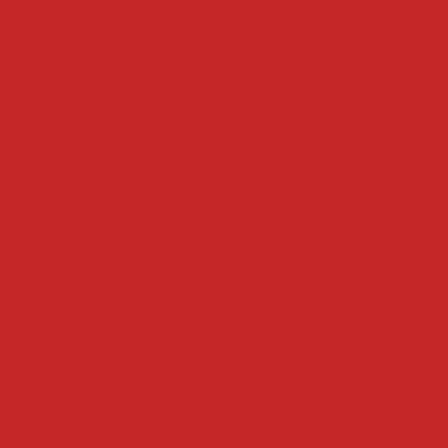
bacon
cubetadeira de frutas secas
cubetadeira de 
cubetadeira
descascadoras
ta industrial
descascadora industrial
descascador
abacaxi
descascadora automatizada
descascadora
ora de cebolas
descascadora de batatas automatiz
de batatas
descascadora abrasiva de rolos
descas
drageadeiras
 inox
drageadeira para pipoca
drageadeira conve
eadeira
drageadeira de chocolate
drageadeira pe
para amendoim
drageadeira manual
drageadeira ind