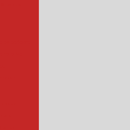
alimentos
a de abóbora
 rotativa
ada
cadora
ncional
quena
ustrial