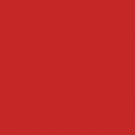
fatiador de queijo e presunto
fatiador
fatiadores de frios
 frios
fatiadora industrial
maquina de fatiar frios pr
 industrial
maquina de fatiar industrial
cortador de f
sional
fatiadora e interfolhadora industrial
interfol
fatiador de queijo profissional
filtros
 fritura
filtro para óleo
filtro para óleo de cozinha i
ha industrial
filtro tanque
filtro centrifugo
filtro 
centrífugo
filtro de óleo rima
filtro tanque por deca