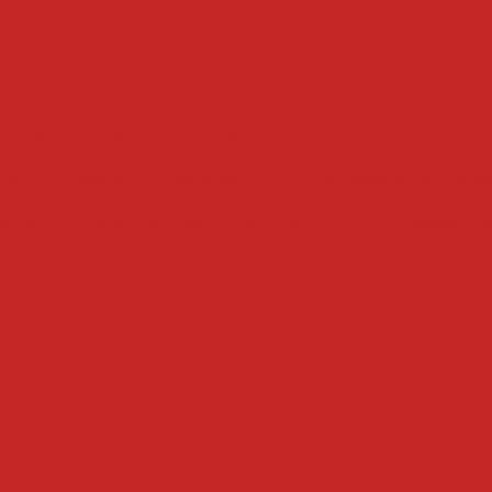
drageadeira chocolate
drageadeira
empanadoras
gados
empanadeira de salgado
empanadora de ali
tica
maquina empanadeira
empanadora combina
trial
mini empanadora compacta
empanadeira de
anadeira
maquina empanadora
empanadora
escorredores
edor para alimentos
escorredor de legumes industrial
r de batata cortada
escorredor de batata frita industr
trial grande
escorredor de batata frita
escorredor i