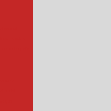
ofissional
rios industrial
hadora de queijo
ndustrial
industrial
ntação