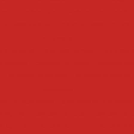
umes
cozedor a vapor
cozedor eletrico
cozedor i
 de massas industrial
cozedor de massas
cozedor
cozinhadores
erduras eletrico
cozinhador de massa
cozinhador 
e alimentos
cozinhador de massas
cozinhador indus
a
cozinhador por batelada
cozinhador de vegetais
cubetadeiras
deira de bacon manual
cubetadeira de carne manual
 e legumes
cubetadeira de frutas
cubetadeira de c
de legumes
cubetadeira de carne
cubetadeira indu