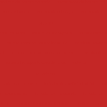
ontínuo de batata cortada
escorredor de batata indus
redor de batata
escorredor de água
escorredor
esteiras
rte industrial
esteira de transporte
esteira rolante
esteira transportadora industrial
esteiras transpo
iais
esteira transportadora de caneca
esteira de e
esteira transportadora de rolos
esteira
fatiadores
atiador de presunto
fatiador de queijo industrial
fat
 frios industrial
fatiador de mussarela
fatiador de f
ustrial
fatiador de frios automático
fatiador de frios