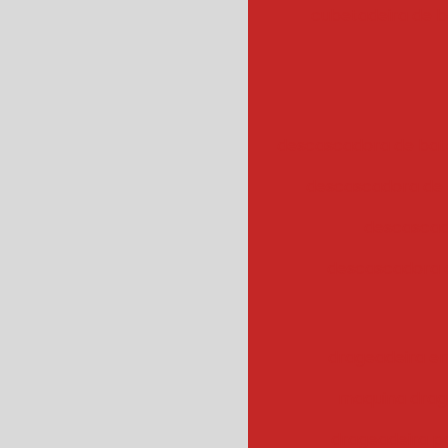
cubetadeira de 
descascadora de bata
descascadora de 
descascad
descascadora 
drageadeira em
maquina drag
drageadeira 