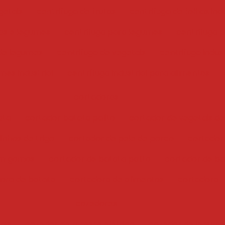
getais
centrifuga de frutas
centrifuga de folhas indu
has e legumes
centrifuga para legumes
centrifuga 
 de legumes
centrifuga de vegetais
centrifuga indust
mes industrial
centrífuga industrial para alimentos
cortadoras
ata
cortador batata palito
cortador de vegetais de
inhos de trigo
cortador de pele de porco
cortador
em gomos
cortador de batata palito
cortador de bat
ora de batata
cortadora de alimentos
cortadora
cozedores
ais
cozedor de massas elétrico
cozedor de legume