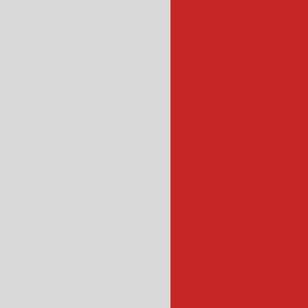
centrifuga ve
centrífuga para fol
centrifuga
centrifuga de legu
cortador bat
cortador de salgad
ccortador de batata 
cortad
cozedor de veget