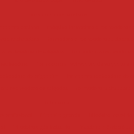
filtro de óleo de papel
filtro de óleo
formadoras recheadoras
headora coxinha
máquina formadora e recheadora d
ra e recheadora
formadora e recheadora de doces e
 e recheadora de salgados
formadora e recheadora 
 recheadora
formadora e recheadora de salgados e 
echeadora de brigadeiro
formadora recheadora de d
ora recheadora de salgados
formadora recheadora
fritadeiras
ás profissional
fritadeira grande
fritadeira industrial
ial
fritadeira a gás industrial
fritadeira elétrica óleo 