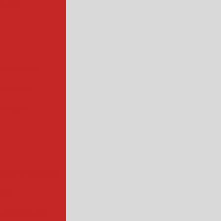
trial
 industrial
rtadoras
levação
iadora de queijo
rios
 profissional