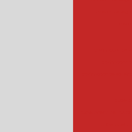
cozedor de leg
cozedor
cozinhador de v
cozinhador d
cozinhador de esteir
cubeta
cubetadeira de frutas
cubetadeira 