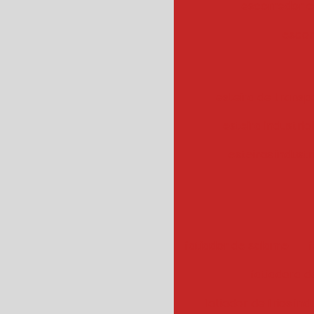
escorredor c
escor
esteira de transpo
esteira industrial
esteiras industr
fatiador de salame
f
fatiadora de
fatiador de frios ind