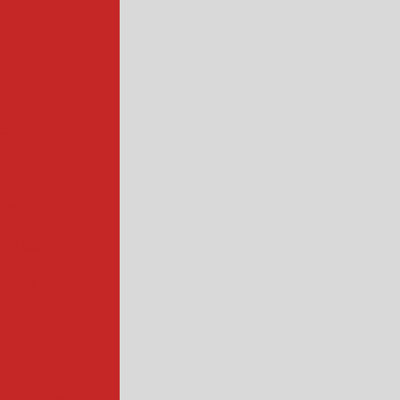
strial
para vegetais
rial
centrífuga
 folha
 de bisteca
atas industrial
s a vapor