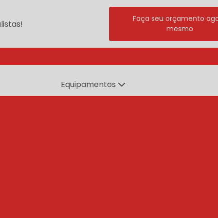
Faça seu orçamento ag
istas!
mesmo
(11) 
Equipamentos
branqueadores
ente
branqueadores agua quente
branqueador po
dor de esteira cozinhador
branqueador a agua quent
ador de esteira
branqueador rotativo
branqueado
e tambor rotativo
branqueador cozinhador
branq
centrífugas