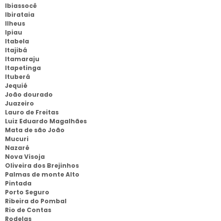
Ibiassocê
Ibirataia
Ilheus
Ipiau
Itabela
Itajibá
Itamaraju
Itapetinga
Ituberá
Jequié
João dourado
Juazeiro
Lauro de Freitas
Luiz Eduardo Magalhães
Mata de são João
Mucuri
Nazaré
Nova Visoja
Oliveira dos Brejinhos
Palmas de monte Alto
Pintada
Porto Seguro
Ribeira do Pombal
Rio de Contas
Rodelas