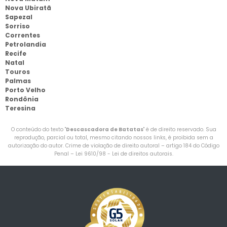
Nova Ubiratã
Sapezal
Sorriso
Correntes
Petrolandia
Recife
Natal
Touros
Palmas
Porto Velho
Rondônia
Teresina
O conteúdo do texto "
Descascadora de Batatas
" é de direito reservado. Sua
reprodução, parcial ou total, mesmo citando nossos links, é proibida sem a
autorização do autor. Crime de violação de direito autoral – artigo 184 do Código
Penal –
Lei 9610/98 - Lei de direitos autorais
.