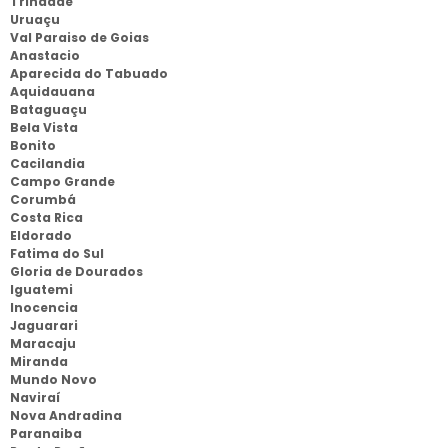
Trindade
Uruaçu
Val Paraiso de Goias
Anastacio
Aparecida do Tabuado
Aquidauana
Bataguaçu
Bela Vista
Bonito
Cacilandia
Campo Grande
Corumbá
Costa Rica
Eldorado
Fatima do Sul
Gloria de Dourados
Iguatemi
Inocencia
Jaguarari
Maracaju
Miranda
Mundo Novo
Naviraí
Nova Andradina
Paranaiba