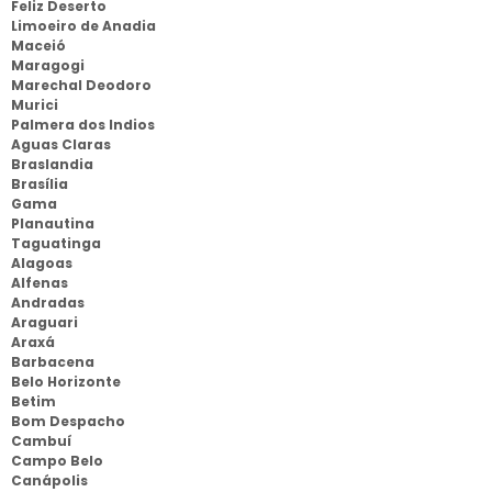
Feliz Deserto
Limoeiro de Anadia
Maceió
Maragogi
Marechal Deodoro
Murici
Palmera dos Indios
Aguas Claras
Braslandia
Brasília
Gama
Planautina
Taguatinga
Alagoas
Alfenas
Andradas
Araguari
Araxá
Barbacena
Belo Horizonte
Betim
Bom Despacho
Cambuí
Campo Belo
Canápolis