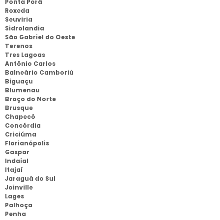
Ponta Porã
Roxeda
Seuviria
Sidrolandia
São Gabriel do Oeste
Terenos
Tres Lagoas
Antônio Carlos
Balneário Camboriú
Biguaçu
Blumenau
Braço do Norte
Brusque
Chapecó
Concórdia
Criciúma
Florianópolis
Gaspar
Indaial
Itajaí
Jaraguá do Sul
Joinville
Lages
Palhoça
Penha