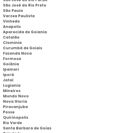
São José do Rio Preto
São Paulo
Varzea Paulista
Vinhedo
Anapolis
Aparecida de Goiania
Catalão
Clominia
Curumbá de Goiais
Fazenda Nova
Formosa
Goiânia
Ipameri
Iporá
Jataí
Lugiania
Mineiros
Mundo Novo
Nova Gloria
Piracanjuba
Posse
Quirinopolis
Rio Verde
Santa Barbara de Goias