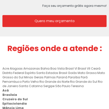
Faça seu orçamento grátis agora mesmo!
Quero meu orçamento
Regiões onde a atende :
Acre
Alagoas
Amazonas
Bahia
Boa Vista
Brasil VI
Brasil VII
Ceará
Distrito Federal
Espírito Santo
Estados Brasil
Goiás
Mato Grosso
Mato
Grosso do Sul
Minas Gerais
Palmas
Paraná
Paraíba
Pará
Pernambuco
Porto Velho
Rio Grande do Norte
Rio Grande do Sul
Rio
de Janeiro
Santa Catarina
Sergipe
São Paulo
Teresina
Acá
Brasileia
Cruzeiro do Sul
Epitaciolandia
Mâncio Lima