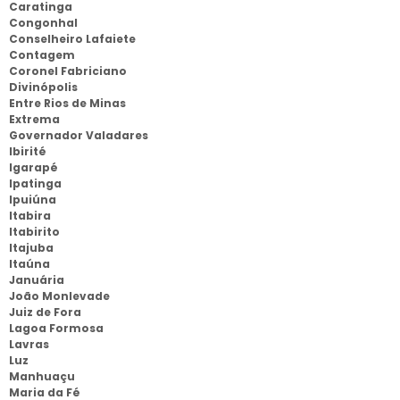
Caratinga
Congonhal
Conselheiro Lafaiete
Contagem
Coronel Fabriciano
Divinópolis
Entre Rios de Minas
Extrema
Governador Valadares
Ibirité
Igarapé
Ipatinga
Ipuiúna
Itabira
Itabirito
Itajuba
Itaúna
Januária
João Monlevade
Juiz de Fora
Lagoa Formosa
Lavras
Luz
Manhuaçu
Maria da Fé