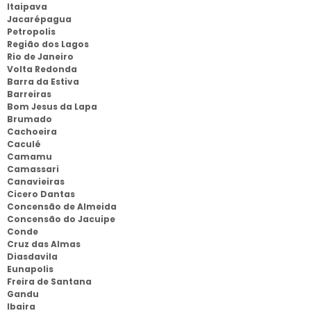
Itaipava
Jacarépagua
Petropolis
Região dos Lagos
Rio de Janeiro
Volta Redonda
Barra da Estiva
Barreiras
Bom Jesus da Lapa
Brumado
Cachoeira
Caculé
Camamu
Camassari
Canavieiras
Cicero Dantas
Concensão de Almeida
Concensão do Jacuipe
Conde
Cruz das Almas
Diasdavila
Eunapolis
Freira de Santana
Gandu
Ibaira