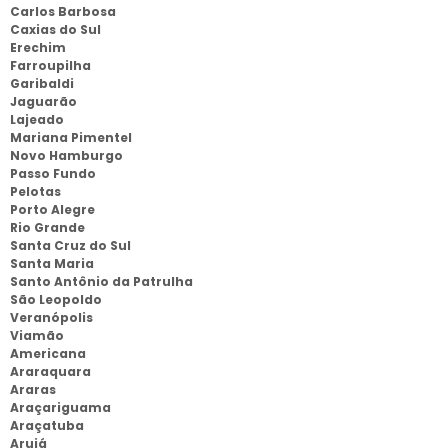
Carlos Barbosa
Caxias do Sul
Erechim
Farroupilha
Garibaldi
Jaguarão
Lajeado
Mariana Pimentel
Novo Hamburgo
Passo Fundo
Pelotas
Porto Alegre
Rio Grande
Santa Cruz do Sul
Santa Maria
Santo Antônio da Patrulha
São Leopoldo
Veranópolis
Viamão
Americana
Araraquara
Araras
Araçariguama
Araçatuba
Arujá