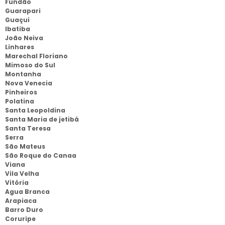
Fundão
Guarapari
Guaçui
Ibatiba
João Neiva
Linhares
Marechal Floriano
Mimoso do Sul
Montanha
Nova Venecia
Pinheiros
Polatina
Santa Leopoldina
Santa Maria de jetibá
Santa Teresa
Serra
São Mateus
São Roque do Canaa
Viana
Vila Velha
Vitória
Agua Branca
Arapiaca
Barro Duro
Coruripe