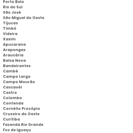
Porto Belo
Rio do Sul
São José
São Miguel do Oeste
Tijucas
Timbó
Videira
Xaxim
Apucarana
Arapongas
Araucária
Balsa Nova
Bandeirantes
Cambé
Campo Largo
Campo Mourão
Cascavél
Castro
Colombo
Contenda
Cornélio Procópio
Cruzeiro do Oeste
Curitiba
Fazenda Rio Grande
Foz de Iguaçu