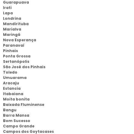
Guarapuava
Irati
Lapa
Londrina
Mandirituba
Marialva
Maringá
Nova Esperança
Paranavaí
Pinhais
Ponta Grossa
Sertanópolis
São José dos Pinhais
Toledo
Umuarama
Aracaju
Estancia
Itabaiana
Moita bonita
Baixada Fluminense
Bangu
Barra Mansa
Bom Sucesso
Campo Grande
Campos dos Goytacases