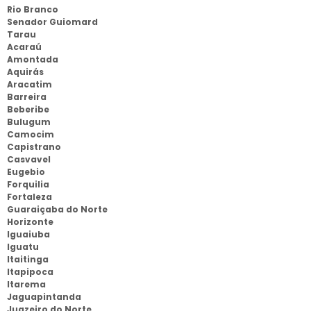
Rio Branco
Senador Guiomard
Tarau
Acaraú
Amontada
Aquirás
Aracatim
Barreira
Beberibe
Bulugum
Camocim
Capistrano
Casvavel
Eugebio
Forquilia
Fortaleza
Guaraiçaba do Norte
Horizonte
Iguaiuba
Iguatu
Itaitinga
Itapipoca
Itarema
Jaguapintanda
Juazeiro do Norte