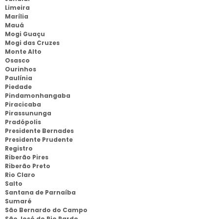
Limeira
Marília
Mauá
Mogi Guaçu
Mogi das Cruzes
Monte Alto
Osasco
Ourinhos
Paulínia
Piedade
Pindamonhangaba
Piracicaba
Pirassununga
Pradópolis
Presidente Bernades
Presidente Prudente
Registro
Riberão Pires
Riberão Preto
Rio Claro
Salto
Santana de Parnaíba
Sumaré
São Bernardo do Campo
São José do Rio Pardo