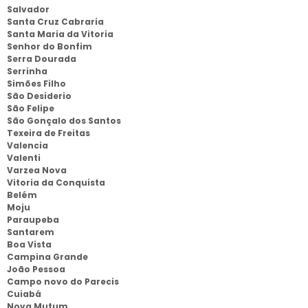
Salvador
Santa Cruz Cabraria
Santa Maria da Vitoria
Senhor do Bonfim
Serra Dourada
Serrinha
Simões Filho
São Desiderio
São Felipe
São Gonçalo dos Santos
Texeira de Freitas
Valencia
Valenti
Varzea Nova
Vitoria da Conquista
Belém
Moju
Paraupeba
Santarem
Boa Vista
Campina Grande
João Pessoa
Campo novo do Parecis
Cuiabá
Nova Mutum