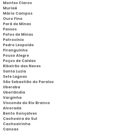
Montes Claros
Muriaé
Mário Campos
Ouro Fino
Pará de Minas
Passos
Patos de Minas
Patrocínio
Pedro Leopoldo
Piranguinho
Pouso Alegre
Poços de Caldas
Ribeirão das Neves
Santa Luzia
Sete Lagoas
São Sebastião do Paraíso
Uberaba
Uberlândia
Varginha
Visconde do Rio Branco
Alvorada
Bento Gonçalves
Cachoeira do Sul
Cachoeirinha
Canoas