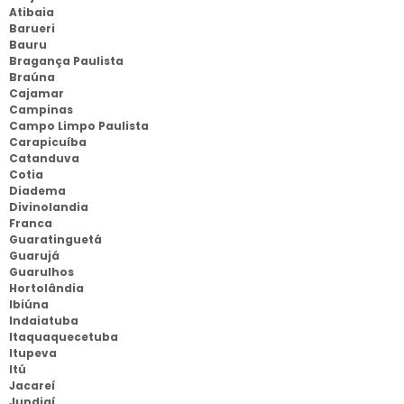
Atibaia
Barueri
Bauru
Bragança Paulista
Braúna
Cajamar
Campinas
Campo Limpo Paulista
Carapicuíba
Catanduva
Cotia
Diadema
Divinolandia
Franca
Guaratinguetá
Guarujá
Guarulhos
Hortolândia
Ibiúna
Indaiatuba
Itaquaquecetuba
Itupeva
Itú
Jacareí
Jundiaí