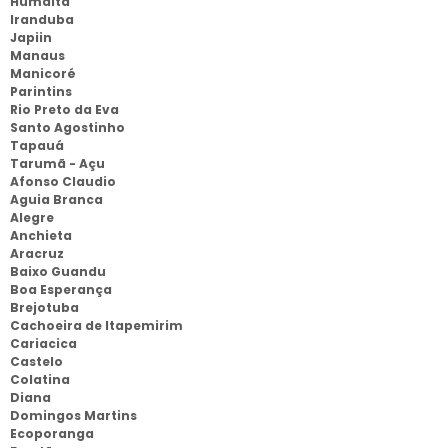
Humaitá
Iranduba
Japiin
Manaus
Manicoré
Parintins
Rio Preto da Eva
Santo Agostinho
Tapauá
Tarumã - Açu
Afonso Claudio
Aguia Branca
Alegre
Anchieta
Aracruz
Baixo Guandu
Boa Esperança
Brejotuba
Cachoeira de Itapemirim
Cariacica
Castelo
Colatina
Diana
Domingos Martins
Ecoporanga