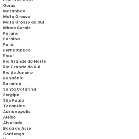
Goiás
Maranhão
Mato Grosso
Mato Grosso do Sul
Minas Gerais
Paraná
Paraíba
Pará
Pernambuco
Piauí
Rio Grande do Norte
Rio Grande do Sul
Rio de Janeiro
Rondônia
Roraima
Santa Catarina
Sergipe
São Paulo
Tocantins
Adrianopolis
Aleixo
Alvorada
Boca do Acre
Contença