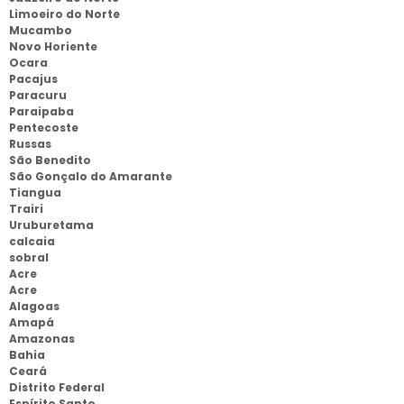
Limoeiro do Norte
Mucambo
Novo Horiente
Ocara
Pacajus
Paracuru
Paraipaba
Pentecoste
Russas
São Benedito
São Gonçalo do Amarante
Tiangua
Trairi
Uruburetama
calcaia
sobral
Acre
Acre
Alagoas
Amapá
Amazonas
Bahia
Ceará
Distrito Federal
Espírito Santo