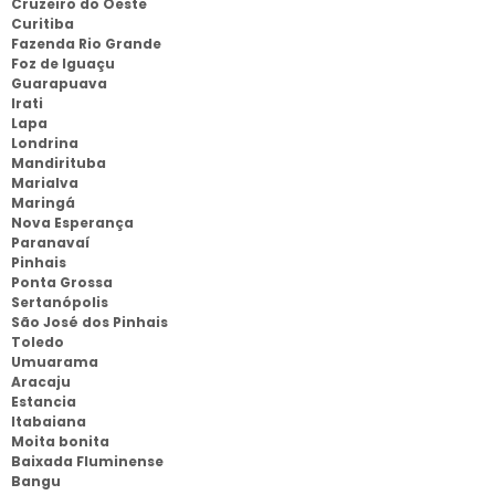
Cruzeiro do Oeste
Curitiba
Fazenda Rio Grande
Foz de Iguaçu
Guarapuava
Irati
Lapa
Londrina
Mandirituba
Marialva
Maringá
Nova Esperança
Paranavaí
Pinhais
Ponta Grossa
Sertanópolis
São José dos Pinhais
Toledo
Umuarama
Aracaju
Estancia
Itabaiana
Moita bonita
Baixada Fluminense
Bangu