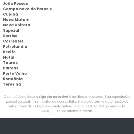
João Pessoa
Campo novo do Parecis
Cuiabá
Nova Mutum
Nova Ubiratã
Sapezal
Sorriso
Correntes
Petrolandia
Recife
Natal
Touros
Palmas
Porto Velho
Rondônia
Teresina
O conteúdo do texto "
Salgador Rotativo
" é de direito reservado. Sua reprodução,
parcial ou total, mesmo citando nossos links, é proibida sem a autorização do
autor. Crime de violação de direito autoral – artigo 184 do Código Penal –
Lei
9610/98 - Lei de direitos autorais
.