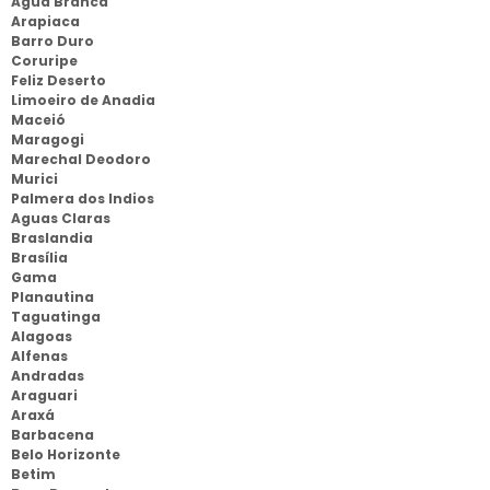
Agua Branca
Arapiaca
Barro Duro
Coruripe
Feliz Deserto
Limoeiro de Anadia
Maceió
Maragogi
Marechal Deodoro
Murici
Palmera dos Indios
Aguas Claras
Braslandia
Brasília
Gama
Planautina
Taguatinga
Alagoas
Alfenas
Andradas
Araguari
Araxá
Barbacena
Belo Horizonte
Betim