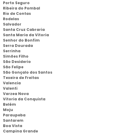
Porto Seguro
Ribeira do Pombal
Rio de Contas
Rodelas
Salvador
Santa Cruz Cabraria
Santa Maria da Vitoria
Senhor do Bonfim
Serra Dourada
Serrinha
Simões Filho
São Desiderio
São Felipe
São Gonçalo dos Santos
Texeira de Freitas
Valencia
Valenti
Varzea Nova
Vitoria da Conquista
Belém
Moju
Paraupeba
Santarem
Boa Vista
Campina Grande