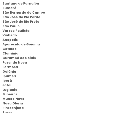
Santana de Parnaíba
Sumaré
São Bernardo do Campo
São José do Rio Pardo
São José do Rio Preto
São Paulo
Varzea Paulista
Vinhedo
Anapolis
Aparecida de Goiania
Catalão
Clominia
Curumbá de Goiais
Fazenda Nova
Formosa
Goiânia
Ipameri
Iporá
Jataí
Lugiania
Mineiros
Mundo Novo
Nova Gloria
Piracanjuba
Posse