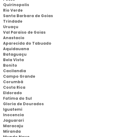
Quirinopolis
Rio Verde
Santa Barbara de Goias
Trindade
Uruaçu
Val Paraiso de Goias
Anastacio
Aparecida do Tabuado
Aquidauana
Bataguaçu
Bela Vista
Bonito
Cacilandia
Campo Grande
Corumbá
Costa Rica
Eldorado
Fatima do Sul
Gloria de Dourados
Iguatemi
Inocencia
Jaguarari
Maracaju
Miranda
Mundo Novo