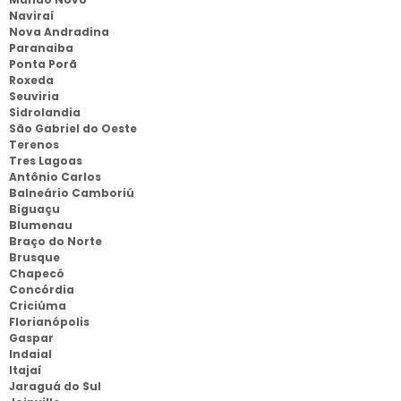
Naviraí
Nova Andradina
Paranaiba
Ponta Porã
Roxeda
Seuviria
Sidrolandia
São Gabriel do Oeste
Terenos
Tres Lagoas
Antônio Carlos
Balneário Camboriú
Biguaçu
Blumenau
Braço do Norte
Brusque
Chapecó
Concórdia
Criciúma
Florianópolis
Gaspar
Indaial
Itajaí
Jaraguá do Sul