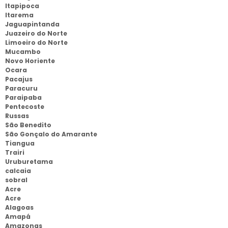
Itapipoca
Itarema
Jaguapintanda
Juazeiro do Norte
Limoeiro do Norte
Mucambo
Novo Horiente
Ocara
Pacajus
Paracuru
Paraipaba
Pentecoste
Russas
São Benedito
São Gonçalo do Amarante
Tiangua
Trairi
Uruburetama
calcaia
sobral
Acre
Acre
Alagoas
Amapá
Amazonas