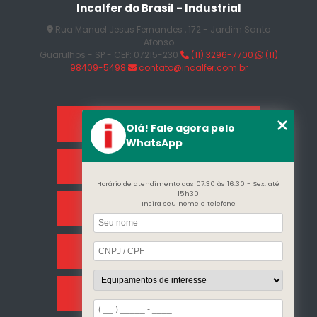
Incalfer do Brasil - Industrial
Rua Manuel Jesus Fernandes , 172 - Jardim Santo
Afonso
Olá! Fale agora pelo
Guarulhos - SP - CEP: 07215-230
(11) 3296-7700
(11)
WhatsApp
98409-5498
contato@incalfer.com.br
Horário de atendimento das 07:30 às 16:30 - Sex. até
15h30
Insira seu nome e telefone
Home
Sobre Nós
Categorias