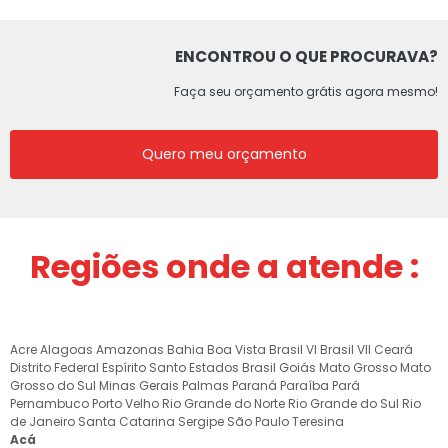
ENCONTROU O QUE PROCURAVA?
Faça seu orçamento grátis agora mesmo!
Quero meu orçamento
Regiões onde a atende :
Acre
Alagoas
Amazonas
Bahia
Boa Vista
Brasil VI
Brasil VII
Ceará
Distrito Federal
Espírito Santo
Estados Brasil
Goiás
Mato Grosso
Mato
Grosso do Sul
Minas Gerais
Palmas
Paraná
Paraíba
Pará
Pernambuco
Porto Velho
Rio Grande do Norte
Rio Grande do Sul
Rio
de Janeiro
Santa Catarina
Sergipe
São Paulo
Teresina
Acá