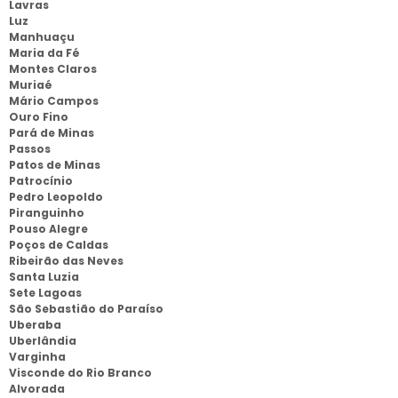
Lavras
Luz
Manhuaçu
Maria da Fé
Montes Claros
Muriaé
Mário Campos
Ouro Fino
Pará de Minas
Passos
Patos de Minas
Patrocínio
Pedro Leopoldo
Piranguinho
Pouso Alegre
Poços de Caldas
Ribeirão das Neves
Santa Luzia
Sete Lagoas
São Sebastião do Paraíso
Uberaba
Uberlândia
Varginha
Visconde do Rio Branco
Alvorada