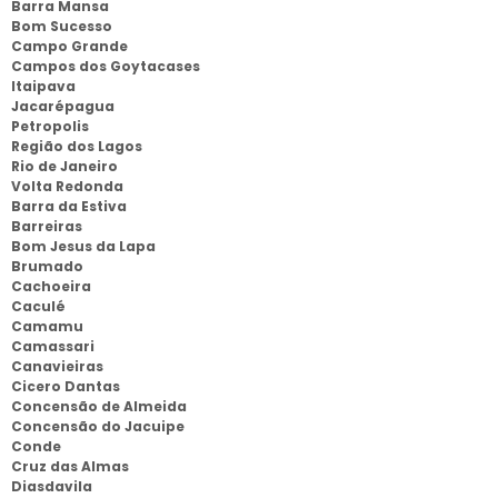
Barra Mansa
Bom Sucesso
Campo Grande
Campos dos Goytacases
Itaipava
Jacarépagua
Petropolis
Região dos Lagos
Rio de Janeiro
Volta Redonda
Barra da Estiva
Barreiras
Bom Jesus da Lapa
Brumado
Cachoeira
Caculé
Camamu
Camassari
Canavieiras
Cicero Dantas
Concensão de Almeida
Concensão do Jacuipe
Conde
Cruz das Almas
Diasdavila