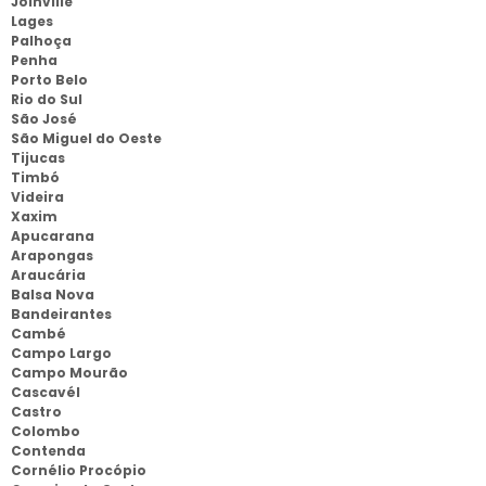
Joinville
Lages
Palhoça
Penha
Porto Belo
Rio do Sul
São José
São Miguel do Oeste
Tijucas
Timbó
Videira
Xaxim
Apucarana
Arapongas
Araucária
Balsa Nova
Bandeirantes
Cambé
Campo Largo
Campo Mourão
Cascavél
Castro
Colombo
Contenda
Cornélio Procópio