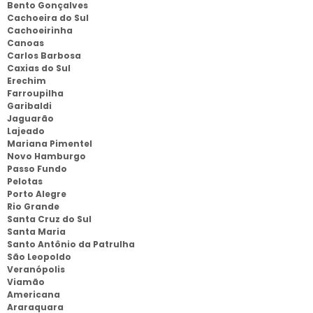
Bento Gonçalves
Cachoeira do Sul
Cachoeirinha
Canoas
Carlos Barbosa
Caxias do Sul
Erechim
Farroupilha
Garibaldi
Jaguarão
Lajeado
Mariana Pimentel
Novo Hamburgo
Passo Fundo
Pelotas
Porto Alegre
Rio Grande
Santa Cruz do Sul
Santa Maria
Santo Antônio da Patrulha
São Leopoldo
Veranópolis
Viamão
Americana
Araraquara