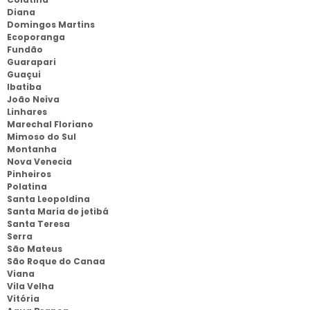
Diana
Domingos Martins
Ecoporanga
Fundão
Guarapari
Guaçui
Ibatiba
João Neiva
Linhares
Marechal Floriano
Mimoso do Sul
Montanha
Nova Venecia
Pinheiros
Polatina
Santa Leopoldina
Santa Maria de jetibá
Santa Teresa
Serra
São Mateus
São Roque do Canaa
Viana
Vila Velha
Vitória