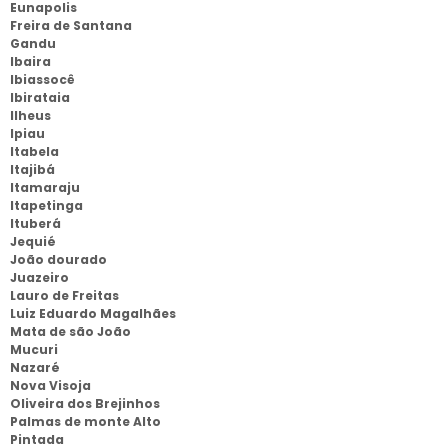
Eunapolis
Freira de Santana
Gandu
Ibaira
Ibiassocê
Ibirataia
Ilheus
Ipiau
Itabela
Itajibá
Itamaraju
Itapetinga
Ituberá
Jequié
João dourado
Juazeiro
Lauro de Freitas
Luiz Eduardo Magalhães
Mata de são João
Mucuri
Nazaré
Nova Visoja
Oliveira dos Brejinhos
Palmas de monte Alto
Pintada