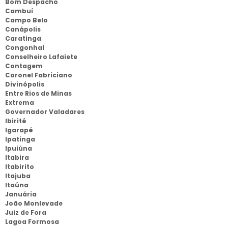
Bom Despacho
Cambuí
Campo Belo
Canápolis
Caratinga
Congonhal
Conselheiro Lafaiete
Contagem
Coronel Fabriciano
Divinópolis
Entre Rios de Minas
Extrema
Governador Valadares
Ibirité
Igarapé
Ipatinga
Ipuiúna
Itabira
Itabirito
Itajuba
Itaúna
Januária
João Monlevade
Juiz de Fora
Lagoa Formosa