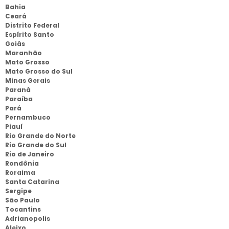
Bahia
Ceará
Distrito Federal
Espírito Santo
Goiás
Maranhão
Mato Grosso
Mato Grosso do Sul
Minas Gerais
Paraná
Paraíba
Pará
Pernambuco
Piauí
Rio Grande do Norte
Rio Grande do Sul
Rio de Janeiro
Rondônia
Roraima
Santa Catarina
Sergipe
São Paulo
Tocantins
Adrianopolis
Aleixo