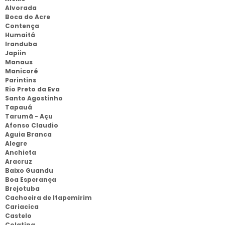
Alvorada
Boca do Acre
Contença
Humaitá
Iranduba
Japiin
Manaus
Manicoré
Parintins
Rio Preto da Eva
Santo Agostinho
Tapauá
Tarumã - Açu
Afonso Claudio
Aguia Branca
Alegre
Anchieta
Aracruz
Baixo Guandu
Boa Esperança
Brejotuba
Cachoeira de Itapemirim
Cariacica
Castelo
Colatina