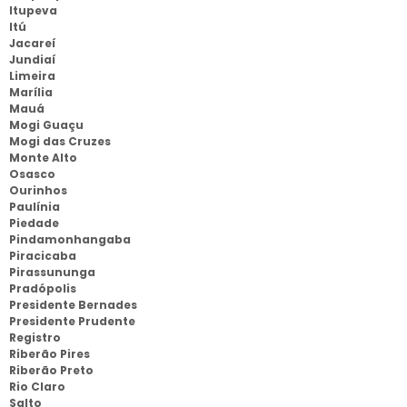
Itupeva
Itú
Jacareí
Jundiaí
Limeira
Marília
Mauá
Mogi Guaçu
Mogi das Cruzes
Monte Alto
Osasco
Ourinhos
Paulínia
Piedade
Pindamonhangaba
Piracicaba
Pirassununga
Pradópolis
Presidente Bernades
Presidente Prudente
Registro
Riberão Pires
Riberão Preto
Rio Claro
Salto