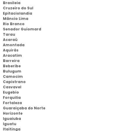
Brasileia
Cruzeiro do Sul
Epitaciolandia
Mâncio Lima
Rio Branco
Senador Guiomard
Tarau
Acaraú
Amontada
Aquirás
Aracatim
Barreira
Beberibe
Bulugum
Camocim
Capistrano
Casvavel
Eugebio
Forquilia
Fortaleza
Guaraiçaba do Norte
Horizonte
Iguaiuba
Iguatu
Itaitinga