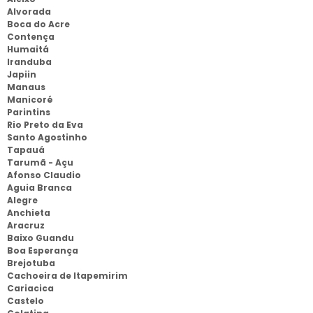
Alvorada
Boca do Acre
Contença
Humaitá
Iranduba
Japiin
Manaus
Manicoré
Parintins
Rio Preto da Eva
Santo Agostinho
Tapauá
Tarumã - Açu
Afonso Claudio
Aguia Branca
Alegre
Anchieta
Aracruz
Baixo Guandu
Boa Esperança
Brejotuba
Cachoeira de Itapemirim
Cariacica
Castelo