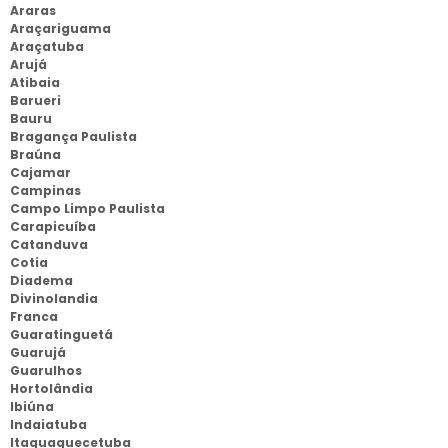
Araras
Araçariguama
Araçatuba
Arujá
Atibaia
Barueri
Bauru
Bragança Paulista
Braúna
Cajamar
Campinas
Campo Limpo Paulista
Carapicuíba
Catanduva
Cotia
Diadema
Divinolandia
Franca
Guaratinguetá
Guarujá
Guarulhos
Hortolândia
Ibiúna
Indaiatuba
Itaquaquecetuba