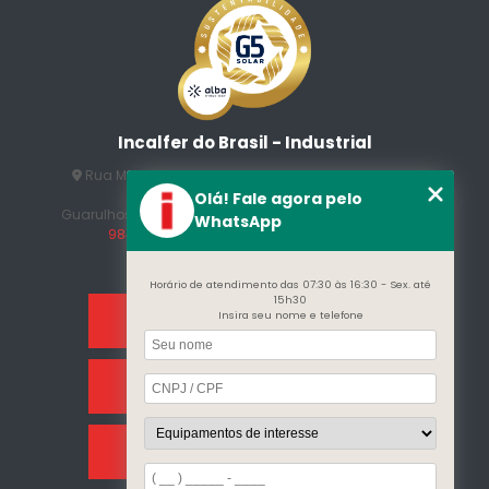
Incalfer do Brasil - Industrial
Rua Manuel Jesus Fernandes , 172 - Jardim Santo
Afonso
Olá! Fale agora pelo
Guarulhos - SP - CEP: 07215-230
(11) 3296-7700
(11)
WhatsApp
98409-5498
contato@incalfer.com.br
Horário de atendimento das 07:30 às 16:30 - Sex. até
15h30
Insira seu nome e telefone
Home
Sobre Nós
Categorias