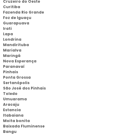
Cruzeiro do Oeste
Curitiba
Fazenda Rio Grande
Foz de Iguaçu
Guarapuava
Irati
Lapa
Londrina
Mandirituba
Marialva
Maringá
Nova Esperança
Paranavaí
Pinhais
Ponta Grossa
Sertanópolis
São José dos Pinhais
Toledo
Umuarama
Aracaju
Estancia
Itabaiana
Moita bonita
Baixada Fluminense
Bangu