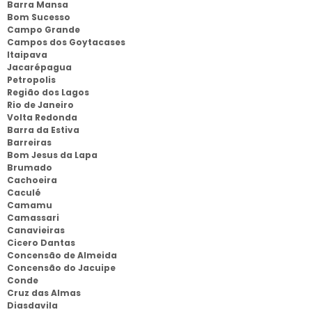
Barra Mansa
Bom Sucesso
Campo Grande
Campos dos Goytacases
Itaipava
Jacarépagua
Petropolis
Região dos Lagos
Rio de Janeiro
Volta Redonda
Barra da Estiva
Barreiras
Bom Jesus da Lapa
Brumado
Cachoeira
Caculé
Camamu
Camassari
Canavieiras
Cicero Dantas
Concensão de Almeida
Concensão do Jacuipe
Conde
Cruz das Almas
Diasdavila