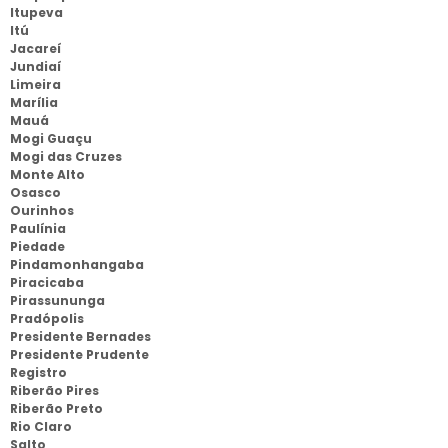
Itupeva
Itú
Jacareí
Jundiaí
Limeira
Marília
Mauá
Mogi Guaçu
Mogi das Cruzes
Monte Alto
Osasco
Ourinhos
Paulínia
Piedade
Pindamonhangaba
Piracicaba
Pirassununga
Pradópolis
Presidente Bernades
Presidente Prudente
Registro
Riberão Pires
Riberão Preto
Rio Claro
Salto