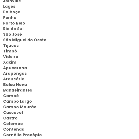
Joinville
Lages
Palhoça
Penha
Porto Belo
Rio do Sul
São José
São Miguel do Oeste
Tijucas
Timbó
Videira
Xaxim
Apucarana
Arapongas
Araucária
Balsa Nova
Bandeirantes
Cambé
Campo Largo
Campo Mourão
Cascavél
Castro
Colombo
Contenda
Cornélio Procópio