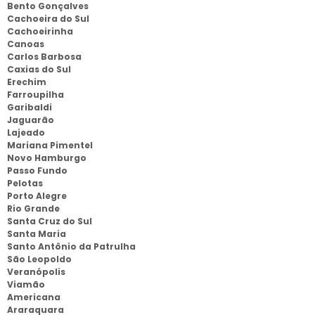
Bento Gonçalves
Cachoeira do Sul
Cachoeirinha
Canoas
Carlos Barbosa
Caxias do Sul
Erechim
Farroupilha
Garibaldi
Jaguarão
Lajeado
Mariana Pimentel
Novo Hamburgo
Passo Fundo
Pelotas
Porto Alegre
Rio Grande
Santa Cruz do Sul
Santa Maria
Santo Antônio da Patrulha
São Leopoldo
Veranópolis
Viamão
Americana
Araraquara