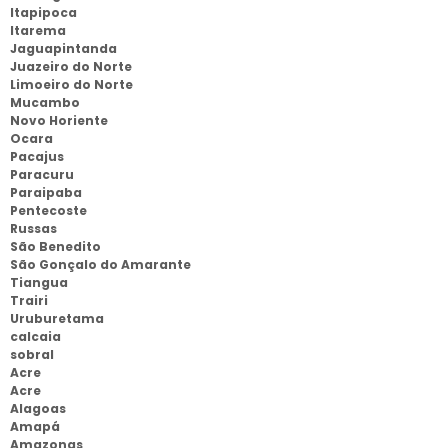
Itapipoca
Itarema
Jaguapintanda
Juazeiro do Norte
Limoeiro do Norte
Mucambo
Novo Horiente
Ocara
Pacajus
Paracuru
Paraipaba
Pentecoste
Russas
São Benedito
São Gonçalo do Amarante
Tiangua
Trairi
Uruburetama
calcaia
sobral
Acre
Acre
Alagoas
Amapá
Amazonas