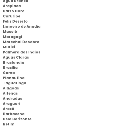
Agua Branca
Arapiaca
Barro Duro
Coruripe
Feliz Deserto
Limoeiro de Anadia
Maceió
Maragogi
Marechal Deodoro
Murici
Palmera dos Indios
Aguas Claras
Braslandia
Brasília
Gama
Planautina
Taguatinga
Alagoas
Alfenas
Andradas
Araguari
Araxá
Barbacena
Belo Horizonte
Betim