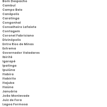
Bom Despacho
Cambuí
Campo Belo
Canápolis
Caratinga
Congonhal
Conselheiro Lafaiete
Contagem
Coronel Fabriciano
Divinópolis
Entre Rios de Minas
Extrema
Governador Valadares
Ibirité
Igarapé
Ipatinga
Ipuiúna
Itabira
Itabirito
Itajuba
Itaúna
Januária
João Monlevade
Juiz de Fora
Lagoa Formosa