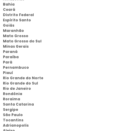
Bahia
Ceará
Distrito Federal
Espírito Santo
Goiás
Maranhão
Mato Grosso
Mato Grosso do Sul
Minas Gerais
Paraná
Paraíba
Pará
Pernambuco
Piauí
Rio Grande do Norte
Rio Grande do Sul
Rio de Janeiro
Rondônia
Roraima
Santa Catarina
Sergipe
São Paulo
Tocantins
Adrianopolis
Aleixo