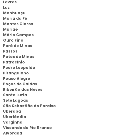
Lavras
Luz
Manhuaçu
Maria da Fé
Montes Claros
Muriaé
Mário Campos
Ouro Fino
Pará de Minas
Passos
Patos de Minas
Patrocínio
Pedro Leopoldo
Piranguinho
Pouso Alegre
Poços de Caldas
Ribeirão das Neves
Santa Luzia
Sete Lagoas
São Sebastião do Paraíso
Uberaba
Uberlândia
Varginha
Visconde do Rio Branco
Alvorada