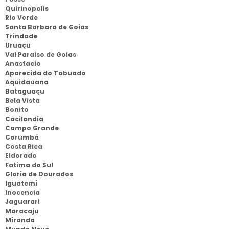
Quirinopolis
Rio Verde
Santa Barbara de Goias
Trindade
Uruaçu
Val Paraiso de Goias
Anastacio
Aparecida do Tabuado
Aquidauana
Bataguaçu
Bela Vista
Bonito
Cacilandia
Campo Grande
Corumbá
Costa Rica
Eldorado
Fatima do Sul
Gloria de Dourados
Iguatemi
Inocencia
Jaguarari
Maracaju
Miranda