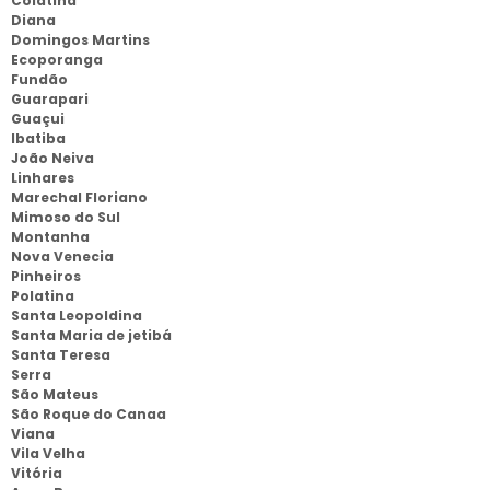
Colatina
Diana
Domingos Martins
Ecoporanga
Fundão
Guarapari
Guaçui
Ibatiba
João Neiva
Linhares
Marechal Floriano
Mimoso do Sul
Montanha
Nova Venecia
Pinheiros
Polatina
Santa Leopoldina
Santa Maria de jetibá
Santa Teresa
Serra
São Mateus
São Roque do Canaa
Viana
Vila Velha
Vitória