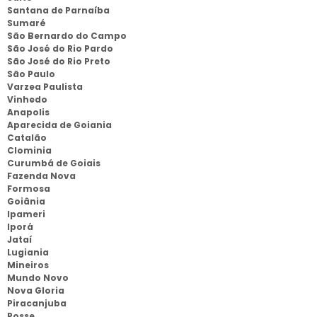
Santana de Parnaíba
Sumaré
São Bernardo do Campo
São José do Rio Pardo
São José do Rio Preto
São Paulo
Varzea Paulista
Vinhedo
Anapolis
Aparecida de Goiania
Catalão
Clominia
Curumbá de Goiais
Fazenda Nova
Formosa
Goiânia
Ipameri
Iporá
Jataí
Lugiania
Mineiros
Mundo Novo
Nova Gloria
Piracanjuba
Posse