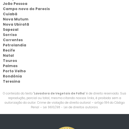
João Pessoa
Campo novo do Parecis
Cuiabá
Nova Mutum
Nova Ubiratã
Sapezal
Sorriso
Correntes
Petrolandia
Recife
Natal
Touros
Palmas
Porto Velho
Rondônia
Teresina
O conteúdo do texto "
Lavadora de Vegetais de Folha
" é de direito reservado. Sua
reprodução, parcial ou total, mesmo citando nossos links, é proibida sem a
autorização do autor. Crime de violação de direito autoral – artigo 184 do Código
Penal –
Lei 9610/98 - Lei de direitos autorais
.