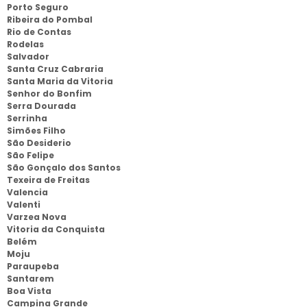
Porto Seguro
Ribeira do Pombal
Rio de Contas
Rodelas
Salvador
Santa Cruz Cabraria
Santa Maria da Vitoria
Senhor do Bonfim
Serra Dourada
Serrinha
Simões Filho
São Desiderio
São Felipe
São Gonçalo dos Santos
Texeira de Freitas
Valencia
Valenti
Varzea Nova
Vitoria da Conquista
Belém
Moju
Paraupeba
Santarem
Boa Vista
Campina Grande