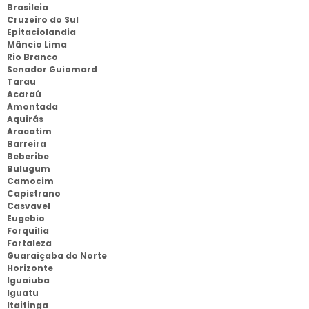
Brasileia
Cruzeiro do Sul
Epitaciolandia
Mâncio Lima
Rio Branco
Senador Guiomard
Tarau
Acaraú
Amontada
Aquirás
Aracatim
Barreira
Beberibe
Bulugum
Camocim
Capistrano
Casvavel
Eugebio
Forquilia
Fortaleza
Guaraiçaba do Norte
Horizonte
Iguaiuba
Iguatu
Itaitinga