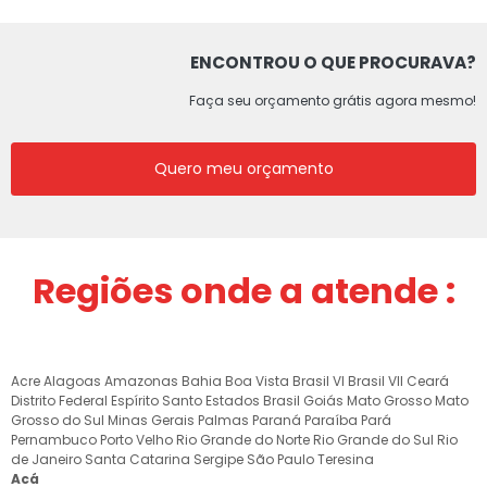
ENCONTROU O QUE PROCURAVA?
Faça seu orçamento grátis agora mesmo!
Quero meu orçamento
Regiões onde a atende :
Acre
Alagoas
Amazonas
Bahia
Boa Vista
Brasil VI
Brasil VII
Ceará
Distrito Federal
Espírito Santo
Estados Brasil
Goiás
Mato Grosso
Mato
Grosso do Sul
Minas Gerais
Palmas
Paraná
Paraíba
Pará
Pernambuco
Porto Velho
Rio Grande do Norte
Rio Grande do Sul
Rio
de Janeiro
Santa Catarina
Sergipe
São Paulo
Teresina
Acá