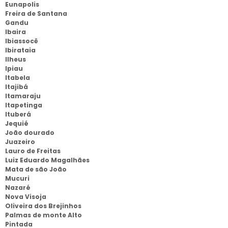
Eunapolis
Freira de Santana
Gandu
Ibaira
Ibiassocê
Ibirataia
Ilheus
Ipiau
Itabela
Itajibá
Itamaraju
Itapetinga
Ituberá
Jequié
João dourado
Juazeiro
Lauro de Freitas
Luiz Eduardo Magalhães
Mata de são João
Mucuri
Nazaré
Nova Visoja
Oliveira dos Brejinhos
Palmas de monte Alto
Pintada