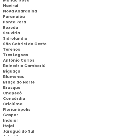
Mundo Novo
Naviraí
Nova Andradina
Paranaiba
Ponta Porã
Roxeda
Seuviria
Sidrolandia
São Gabriel do Oeste
Terenos
Tres Lagoas
Antônio Carlos
Balneário Camboriú
Biguaçu
Blumenau
Braço do Norte
Brusque
Chapecó
Concórdia
Criciúma
Florianópolis
Gaspar
Indaial
Itajaí
Jaraguá do Sul