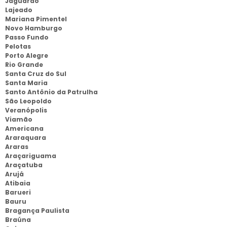
Jaguarão
Lajeado
Mariana Pimentel
Novo Hamburgo
Passo Fundo
Pelotas
Porto Alegre
Rio Grande
Santa Cruz do Sul
Santa Maria
Santo Antônio da Patrulha
São Leopoldo
Veranópolis
Viamão
Americana
Araraquara
Araras
Araçariguama
Araçatuba
Arujá
Atibaia
Barueri
Bauru
Bragança Paulista
Braúna