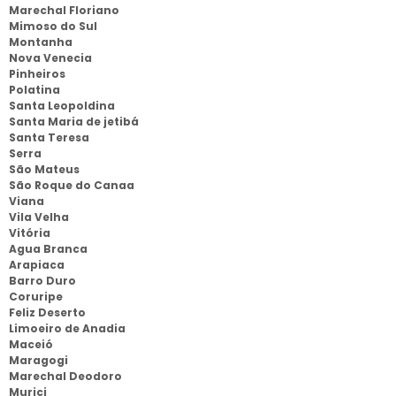
Marechal Floriano
Mimoso do Sul
Montanha
Nova Venecia
Pinheiros
Polatina
Santa Leopoldina
Santa Maria de jetibá
Santa Teresa
Serra
São Mateus
São Roque do Canaa
Viana
Vila Velha
Vitória
Agua Branca
Arapiaca
Barro Duro
Coruripe
Feliz Deserto
Limoeiro de Anadia
Maceió
Maragogi
Marechal Deodoro
Murici