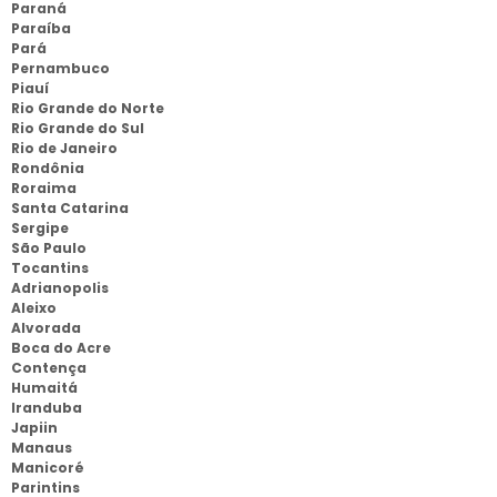
Paraná
Paraíba
Pará
Pernambuco
Piauí
Rio Grande do Norte
Rio Grande do Sul
Rio de Janeiro
Rondônia
Roraima
Santa Catarina
Sergipe
São Paulo
Tocantins
Adrianopolis
Aleixo
Alvorada
Boca do Acre
Contença
Humaitá
Iranduba
Japiin
Manaus
Manicoré
Parintins