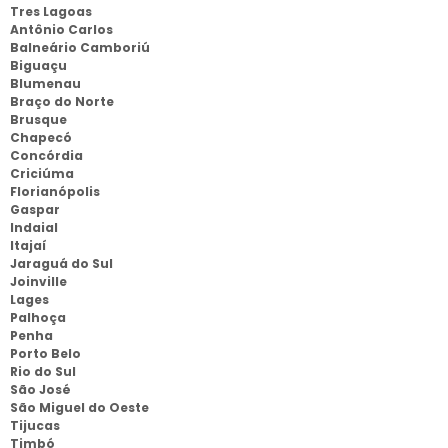
Tres Lagoas
Antônio Carlos
Balneário Camboriú
Biguaçu
Blumenau
Braço do Norte
Brusque
Chapecó
Concórdia
Criciúma
Florianópolis
Gaspar
Indaial
Itajaí
Jaraguá do Sul
Joinville
Lages
Palhoça
Penha
Porto Belo
Rio do Sul
São José
São Miguel do Oeste
Tijucas
Timbó