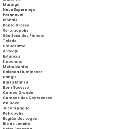
Maringá
Nova Esperança
Paranavaí
Pinhais
Ponta Grossa
Sertanópolis
São José dos Pinhais
Toledo
Umuarama
Aracaju
Estancia
Itabaiana
Moita bonita
Baixada Fluminense
Bangu
Barra Mansa
Bom Sucesso
Campo Grande
Campos dos Goytacases
Itaipava
Jacarépagua
Petropolis
Região dos Lagos
Rio de Janeiro
Volta Redonda