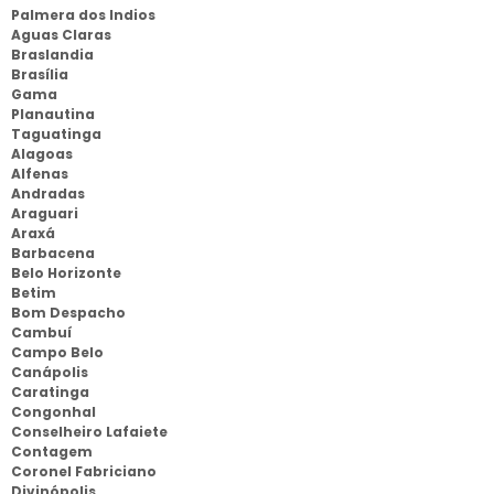
Palmera dos Indios
Aguas Claras
Braslandia
Brasília
Gama
Planautina
Taguatinga
Alagoas
Alfenas
Andradas
Araguari
Araxá
Barbacena
Belo Horizonte
Betim
Bom Despacho
Cambuí
Campo Belo
Canápolis
Caratinga
Congonhal
Conselheiro Lafaiete
Contagem
Coronel Fabriciano
Divinópolis