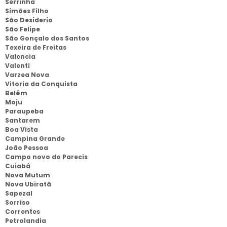
Serrinha
Simões Filho
São Desiderio
São Felipe
São Gonçalo dos Santos
Texeira de Freitas
Valencia
Valenti
Varzea Nova
Vitoria da Conquista
Belém
Moju
Paraupeba
Santarem
Boa Vista
Campina Grande
João Pessoa
Campo novo do Parecis
Cuiabá
Nova Mutum
Nova Ubiratã
Sapezal
Sorriso
Correntes
Petrolandia