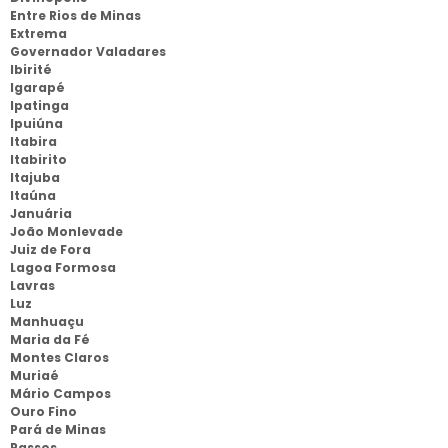
Entre Rios de Minas
Extrema
Governador Valadares
Ibirité
Igarapé
Ipatinga
Ipuiúna
Itabira
Itabirito
Itajuba
Itaúna
Januária
João Monlevade
Juiz de Fora
Lagoa Formosa
Lavras
Luz
Manhuaçu
Maria da Fé
Montes Claros
Muriaé
Mário Campos
Ouro Fino
Pará de Minas
Passos