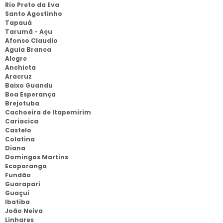
Rio Preto da Eva
Santo Agostinho
Tapauá
Tarumã - Açu
Afonso Claudio
Aguia Branca
Alegre
Anchieta
Aracruz
Baixo Guandu
Boa Esperança
Brejotuba
Cachoeira de Itapemirim
Cariacica
Castelo
Colatina
Diana
Domingos Martins
Ecoporanga
Fundão
Guarapari
Guaçui
Ibatiba
João Neiva
Linhares