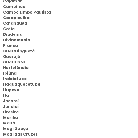
Cajamar
Campinas
Campo Limpo Paulista
Carapicuíba
Catanduva
Cotia
Diadema
Divinolandia
Franca
Guaratinguetá
Guarujá
Guarulhos
Hortolândia
Ibiúna
Indaiatuba
Itaquaquecetuba
Itupeva
Itú
Jacareí
Jundiaí
Limeira
Marília
Mauá
Mogi Guaçu
Mogi das Cruzes