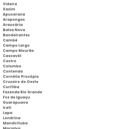
Videira
Xaxim
Apucarana
Arapongas
Araucária
Balsa Nova
Bandeirantes
Cambé
Campo Largo
Campo Mourão
Cascavél
Castro
Colombo
Contenda
Cornélio Procópio
Cruzeiro do Oeste
Curitiba
Fazenda Rio Grande
Foz de Iguaçu
Guarapuava
Irati
Lapa
Londrina
Mandirituba
Marialva