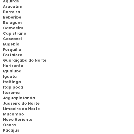
Aquirás
Aracatim
Barreira
Beberibe
Bulugum
Camocim
Capistrano
Casvavel
Eugebio
Forquilia
Fortaleza
Guaraiçaba do Norte
Horizonte
Iguaiuba
Iguatu
Itaitinga
Itapipoca
Itarema
Jaguapintanda
Juazeiro do Norte
Limoeiro do Norte
Mucambo
Novo Horiente
Ocara
Pacajus