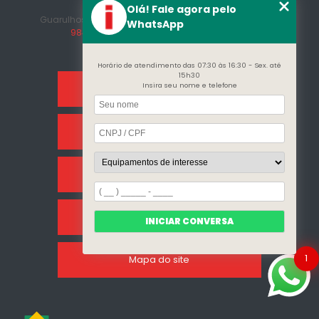
Afonso
Olá! Fale agora pelo
Guarulhos - SP - CEP: 07215-230
(11) 3296-7700
(11)
WhatsApp
98409-5498
contato@incalfer.com.br
Horário de atendimento das 07:30 às 16:30 - Sex. até
15h30
Insira seu nome e telefone
Home
Sobre Nós
Categorias
Clientes
INICIAR CONVERSA
1
Mapa do site