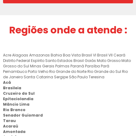
Regiões onde a atende :
Acre
Alagoas
Amazonas
Bahia
Boa Vista
Brasil VI
Brasil VII
Ceará
Distrito Federal
Espírito Santo
Estados Brasil
Goiás
Mato Grosso
Mato
Grosso do Sul
Minas Gerais
Palmas
Paraná
Paraíba
Pará
Pernambuco
Porto Velho
Rio Grande do Norte
Rio Grande do Sul
Rio
de Janeiro
Santa Catarina
Sergipe
São Paulo
Teresina
Acá
Brasileia
Cruzeiro do Sul
Epitaciolandia
Mâncio Lima
Rio Branco
Senador Guiomard
Tarau
Acaraú
Amontada