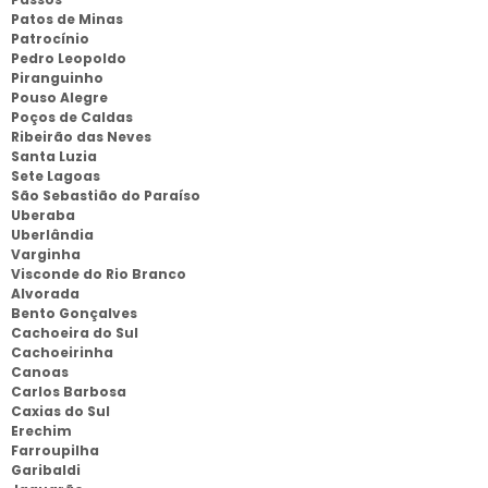
Patos de Minas
Patrocínio
Pedro Leopoldo
Piranguinho
Pouso Alegre
Poços de Caldas
Ribeirão das Neves
Santa Luzia
Sete Lagoas
São Sebastião do Paraíso
Uberaba
Uberlândia
Varginha
Visconde do Rio Branco
Alvorada
Bento Gonçalves
Cachoeira do Sul
Cachoeirinha
Canoas
Carlos Barbosa
Caxias do Sul
Erechim
Farroupilha
Garibaldi