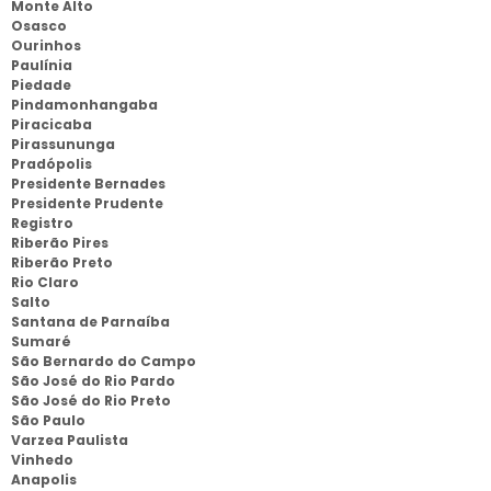
Monte Alto
Osasco
Ourinhos
Paulínia
Piedade
Pindamonhangaba
Piracicaba
Pirassununga
Pradópolis
Presidente Bernades
Presidente Prudente
Registro
Riberão Pires
Riberão Preto
Rio Claro
Salto
Santana de Parnaíba
Sumaré
São Bernardo do Campo
São José do Rio Pardo
São José do Rio Preto
São Paulo
Varzea Paulista
Vinhedo
Anapolis