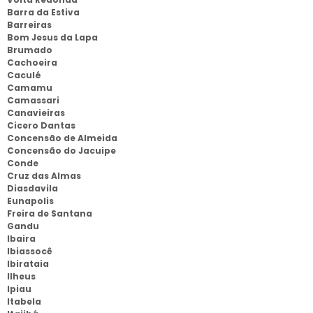
Barra da Estiva
Barreiras
Bom Jesus da Lapa
Brumado
Cachoeira
Caculé
Camamu
Camassari
Canavieiras
Cicero Dantas
Concensão de Almeida
Concensão do Jacuipe
Conde
Cruz das Almas
Diasdavila
Eunapolis
Freira de Santana
Gandu
Ibaira
Ibiassocê
Ibirataia
Ilheus
Ipiau
Itabela