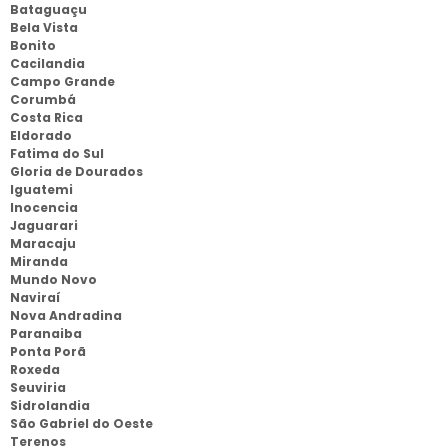
Bataguaçu
Bela Vista
Bonito
Cacilandia
Campo Grande
Corumbá
Costa Rica
Eldorado
Fatima do Sul
Gloria de Dourados
Iguatemi
Inocencia
Jaguarari
Maracaju
Miranda
Mundo Novo
Naviraí
Nova Andradina
Paranaiba
Ponta Porã
Roxeda
Seuviria
Sidrolandia
São Gabriel do Oeste
Terenos