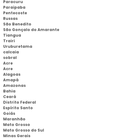
Paracuru
Paraipaba
Pentecoste
Russas
São Benedito
São Gonçalo do Amarante
Tiangua
Trairi
Uruburetama
calcaia
sobral
Acre
Acre
Alagoas
Amapá
Amazonas
Bahia
Ceará
Distrito Federal
Espírito Santo
Goiás
Maranhão
Mato Grosso
Mato Grosso do Sul
Minas Gerais