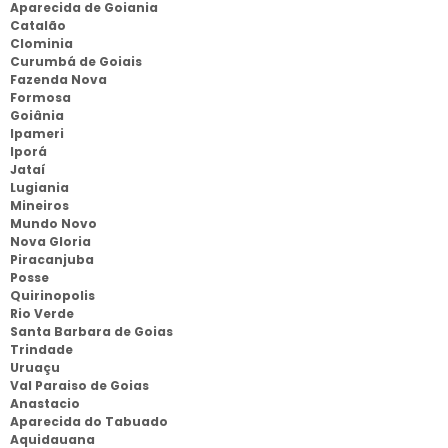
Aparecida de Goiania
Catalão
Clominia
Curumbá de Goiais
Fazenda Nova
Formosa
Goiânia
Ipameri
Iporá
Jataí
Lugiania
Mineiros
Mundo Novo
Nova Gloria
Piracanjuba
Posse
Quirinopolis
Rio Verde
Santa Barbara de Goias
Trindade
Uruaçu
Val Paraiso de Goias
Anastacio
Aparecida do Tabuado
Aquidauana