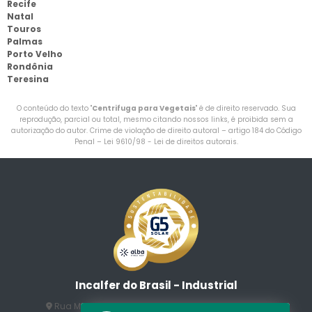
Recife
Natal
Touros
Palmas
Porto Velho
Rondônia
Teresina
O conteúdo do texto "
Centrifuga para Vegetais
" é de direito reservado. Sua
reprodução, parcial ou total, mesmo citando nossos links, é proibida sem a
autorização do autor. Crime de violação de direito autoral – artigo 184 do Código
Penal –
Lei 9610/98 - Lei de direitos autorais
.
Incalfer do Brasil - Industrial
Rua Manuel Jesus Fernandes , 172 - Jardim Santo