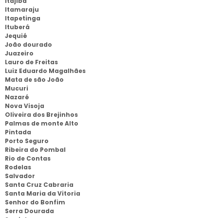
Itajibá
Itamaraju
Itapetinga
Ituberá
Jequié
João dourado
Juazeiro
Lauro de Freitas
Luiz Eduardo Magalhães
Mata de são João
Mucuri
Nazaré
Nova Visoja
Oliveira dos Brejinhos
Palmas de monte Alto
Pintada
Porto Seguro
Ribeira do Pombal
Rio de Contas
Rodelas
Salvador
Santa Cruz Cabraria
Santa Maria da Vitoria
Senhor do Bonfim
Serra Dourada