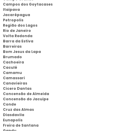
Campos dos Goytacases
Itaipava
Jacarépagua
Petropolis
Região dos Lagos
Rio de Janeiro
Volta Redonda
Barra da Estiva
Barreiras
Bom Jesus da Lapa
Brumado
Cachoeira
Caculé
Camamu
Camassari
Canavieiras
Cicero Dantas
Concensão de Almeida
Concensão do Jacuipe
Conde
Cruz das Almas
Diasdavila
Eunapolis
Freira de Santana
Gandu