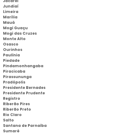
Jacareí
Jundiaí
Limeira
Marília
Mauá
Mogi Guaçu
Mogi das Cruzes
Monte Alto
Osasco
Ourinhos
Paulínia
Piedade
Pindamonhangaba
Piracicaba
Pirassununga
Pradópolis
Presidente Bernades
Presidente Prudente
Registro
Riberão Pires
Riberão Preto
Rio Claro
Salto
Santana de Parnaíba
Sumaré