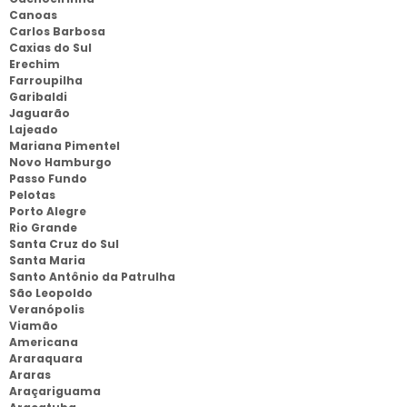
Canoas
Carlos Barbosa
Caxias do Sul
Erechim
Farroupilha
Garibaldi
Jaguarão
Lajeado
Mariana Pimentel
Novo Hamburgo
Passo Fundo
Pelotas
Porto Alegre
Rio Grande
Santa Cruz do Sul
Santa Maria
Santo Antônio da Patrulha
São Leopoldo
Veranópolis
Viamão
Americana
Araraquara
Araras
Araçariguama