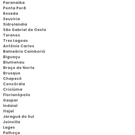
Paranaiba
Ponta Porã
Roxeda
Seuviria
Sidrolandia
São Gabriel do Oeste
Terenos
Tres Lagoas
Antônio Carlos
Balneário Camboriú
Biguaçu
Blumenau
Braço do Norte
Brusque
Chapecó
Concórdia
Criciúma
Florianópolis
Gaspar
Indaial
Itajaí
Jaraguá do Sul
Joinville
Lages
Palhoça