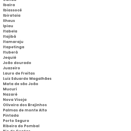
Ibaira
Ibiassocê
Ibirataia
Ilheus
Ipiau
Itabela
Itajibá
Itamaraju
Itapetinga
Ituberá
Jequié
João dourado
Juazeiro
Lauro de Freitas
Luiz Eduardo Magalhães
Mata de são João
Mucuri
Nazaré
Nova Visoja
Oliveira dos Brejinhos
Palmas de monte Alto
Pintada
Porto Seguro
Ribeira do Pombal