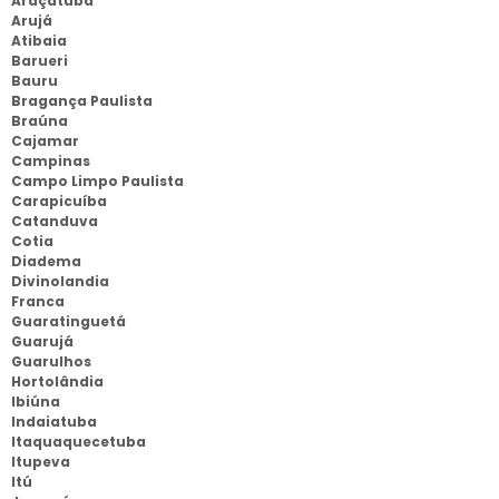
Araçatuba
Arujá
Atibaia
Barueri
Bauru
Bragança Paulista
Braúna
Cajamar
Campinas
Campo Limpo Paulista
Carapicuíba
Catanduva
Cotia
Diadema
Divinolandia
Franca
Guaratinguetá
Guarujá
Guarulhos
Hortolândia
Ibiúna
Indaiatuba
Itaquaquecetuba
Itupeva
Itú