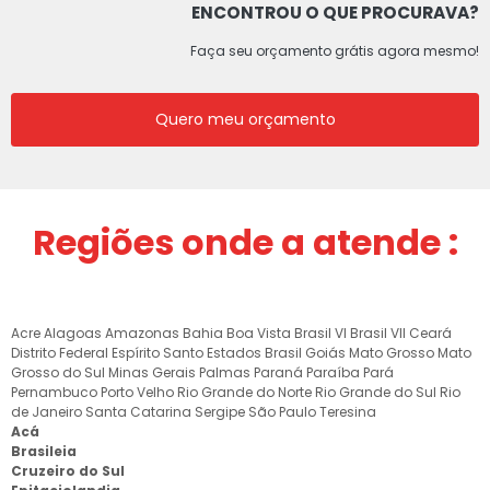
ENCONTROU O QUE PROCURAVA?
Faça seu orçamento grátis agora mesmo!
Quero meu orçamento
Regiões onde a atende :
Acre
Alagoas
Amazonas
Bahia
Boa Vista
Brasil VI
Brasil VII
Ceará
Distrito Federal
Espírito Santo
Estados Brasil
Goiás
Mato Grosso
Mato
Grosso do Sul
Minas Gerais
Palmas
Paraná
Paraíba
Pará
Pernambuco
Porto Velho
Rio Grande do Norte
Rio Grande do Sul
Rio
de Janeiro
Santa Catarina
Sergipe
São Paulo
Teresina
Acá
Brasileia
Cruzeiro do Sul