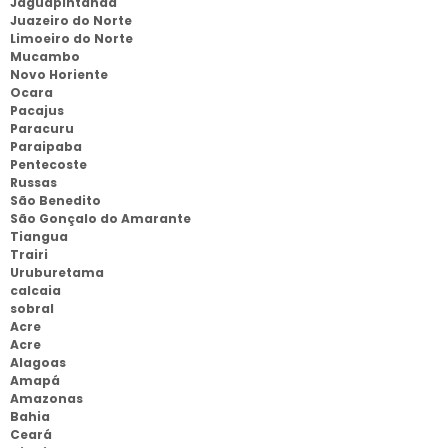
Jaguapintanda
Juazeiro do Norte
Limoeiro do Norte
Mucambo
Novo Horiente
Ocara
Pacajus
Paracuru
Paraipaba
Pentecoste
Russas
São Benedito
São Gonçalo do Amarante
Tiangua
Trairi
Uruburetama
calcaia
sobral
Acre
Acre
Alagoas
Amapá
Amazonas
Bahia
Ceará