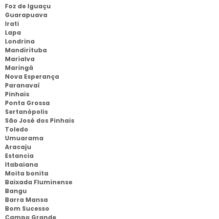
Foz de Iguaçu
Guarapuava
Irati
Lapa
Londrina
Mandirituba
Marialva
Maringá
Nova Esperança
Paranavaí
Pinhais
Ponta Grossa
Sertanópolis
São José dos Pinhais
Toledo
Umuarama
Aracaju
Estancia
Itabaiana
Moita bonita
Baixada Fluminense
Bangu
Barra Mansa
Bom Sucesso
Campo Grande