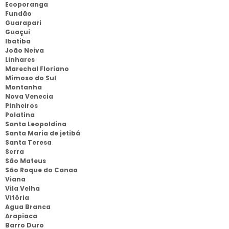
Ecoporanga
Fundão
Guarapari
Guaçui
Ibatiba
João Neiva
Linhares
Marechal Floriano
Mimoso do Sul
Montanha
Nova Venecia
Pinheiros
Polatina
Santa Leopoldina
Santa Maria de jetibá
Santa Teresa
Serra
São Mateus
São Roque do Canaa
Viana
Vila Velha
Vitória
Agua Branca
Arapiaca
Barro Duro