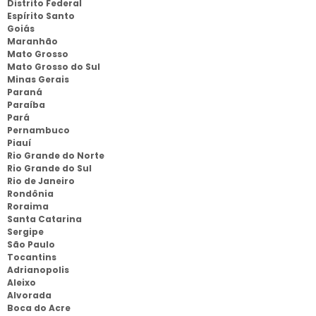
Distrito Federal
Espírito Santo
Goiás
Maranhão
Mato Grosso
Mato Grosso do Sul
Minas Gerais
Paraná
Paraíba
Pará
Pernambuco
Piauí
Rio Grande do Norte
Rio Grande do Sul
Rio de Janeiro
Rondônia
Roraima
Santa Catarina
Sergipe
São Paulo
Tocantins
Adrianopolis
Aleixo
Alvorada
Boca do Acre