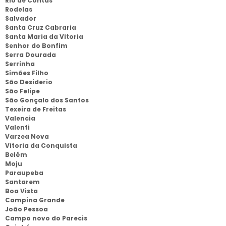
Rio de Contas
Rodelas
Salvador
Santa Cruz Cabraria
Santa Maria da Vitoria
Senhor do Bonfim
Serra Dourada
Serrinha
Simões Filho
São Desiderio
São Felipe
São Gonçalo dos Santos
Texeira de Freitas
Valencia
Valenti
Varzea Nova
Vitoria da Conquista
Belém
Moju
Paraupeba
Santarem
Boa Vista
Campina Grande
João Pessoa
Campo novo do Parecis