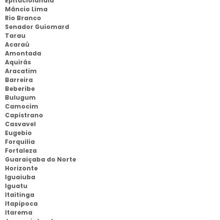
Epitaciolandia
Mâncio Lima
Rio Branco
Senador Guiomard
Tarau
Acaraú
Amontada
Aquirás
Aracatim
Barreira
Beberibe
Bulugum
Camocim
Capistrano
Casvavel
Eugebio
Forquilia
Fortaleza
Guaraiçaba do Norte
Horizonte
Iguaiuba
Iguatu
Itaitinga
Itapipoca
Itarema