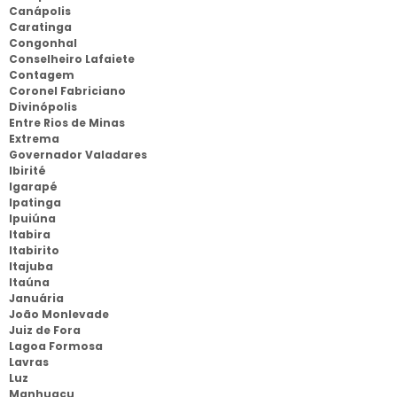
Canápolis
Caratinga
Congonhal
Conselheiro Lafaiete
Contagem
Coronel Fabriciano
Divinópolis
Entre Rios de Minas
Extrema
Governador Valadares
Ibirité
Igarapé
Ipatinga
Ipuiúna
Itabira
Itabirito
Itajuba
Itaúna
Januária
João Monlevade
Juiz de Fora
Lagoa Formosa
Lavras
Luz
Manhuaçu