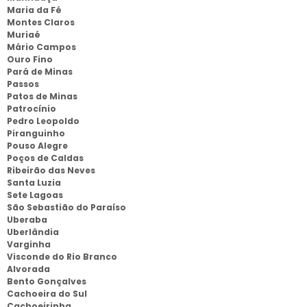
Maria da Fé
Montes Claros
Muriaé
Mário Campos
Ouro Fino
Pará de Minas
Passos
Patos de Minas
Patrocínio
Pedro Leopoldo
Piranguinho
Pouso Alegre
Poços de Caldas
Ribeirão das Neves
Santa Luzia
Sete Lagoas
São Sebastião do Paraíso
Uberaba
Uberlândia
Varginha
Visconde do Rio Branco
Alvorada
Bento Gonçalves
Cachoeira do Sul
Cachoeirinha