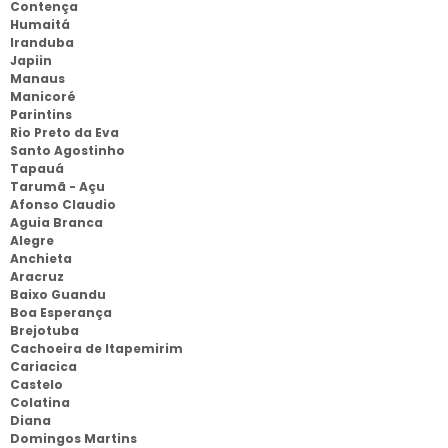
Contença
Humaitá
Iranduba
Japiin
Manaus
Manicoré
Parintins
Rio Preto da Eva
Santo Agostinho
Tapauá
Tarumã - Açu
Afonso Claudio
Aguia Branca
Alegre
Anchieta
Aracruz
Baixo Guandu
Boa Esperança
Brejotuba
Cachoeira de Itapemirim
Cariacica
Castelo
Colatina
Diana
Domingos Martins