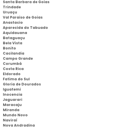
Santa Barbara de Goias
Trindade
Uruaçu
Val Paraiso de Goias
Anastacio
Aparecida do Tabuado
Aquidauana
Bataguaçu
Bela Vista
Bonito
Cacilandia
Campo Grande
Corumbá
Costa Rica
Eldorado
Fatima do Sul
Gloria de Dourados
Iguatemi
Inocencia
Jaguarari
Maracaju
Miranda
Mundo Novo
Naviraí
Nova Andradina