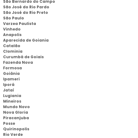
São Bernardo do Campo
São José do Rio Pardo
São José do Rio Preto
São Paulo
Varzea Paulista
Vinhedo
Anapolis
Aparecida de Goiania
Catalão
Clominia
Curumbá de Goiais
Fazenda Nova
Formosa
Goiânia
Ipameri
Iporá
Jataí
Lugiania
Mineiros
Mundo Novo
Nova Gloria
Piracanjuba
Posse
Quirinopolis
Rio Verde