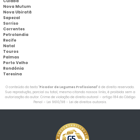
Cuiabá
Nova Mutum
Nova Ubiratã
Sapezal
Sorriso
Correntes
Petrolandia
Recife
Natal
Touros
Palmas
Porto Velho
Rondônia
Teresina
O conteúdo do texto "
Picador de Legumes Profissional
" é de direito reservado.
Sua reprodução, parcial ou total, mesmo citando nossos links, é proibida sem a
autorização do autor. Crime de violação de direito autoral – artigo 184 do Código
Penal –
Lei 9610/98 - Lei de direitos autorais
.