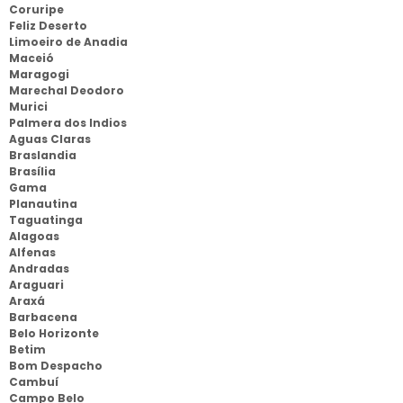
Coruripe
Feliz Deserto
Limoeiro de Anadia
Maceió
Maragogi
Marechal Deodoro
Murici
Palmera dos Indios
Aguas Claras
Braslandia
Brasília
Gama
Planautina
Taguatinga
Alagoas
Alfenas
Andradas
Araguari
Araxá
Barbacena
Belo Horizonte
Betim
Bom Despacho
Cambuí
Campo Belo