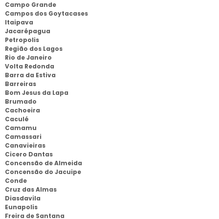
Campo Grande
Campos dos Goytacases
Itaipava
Jacarépagua
Petropolis
Região dos Lagos
Rio de Janeiro
Volta Redonda
Barra da Estiva
Barreiras
Bom Jesus da Lapa
Brumado
Cachoeira
Caculé
Camamu
Camassari
Canavieiras
Cicero Dantas
Concensão de Almeida
Concensão do Jacuipe
Conde
Cruz das Almas
Diasdavila
Eunapolis
Freira de Santana