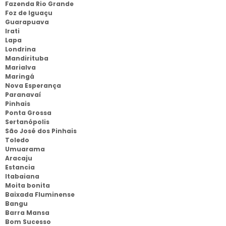
Fazenda Rio Grande
Foz de Iguaçu
Guarapuava
Irati
Lapa
Londrina
Mandirituba
Marialva
Maringá
Nova Esperança
Paranavaí
Pinhais
Ponta Grossa
Sertanópolis
São José dos Pinhais
Toledo
Umuarama
Aracaju
Estancia
Itabaiana
Moita bonita
Baixada Fluminense
Bangu
Barra Mansa
Bom Sucesso