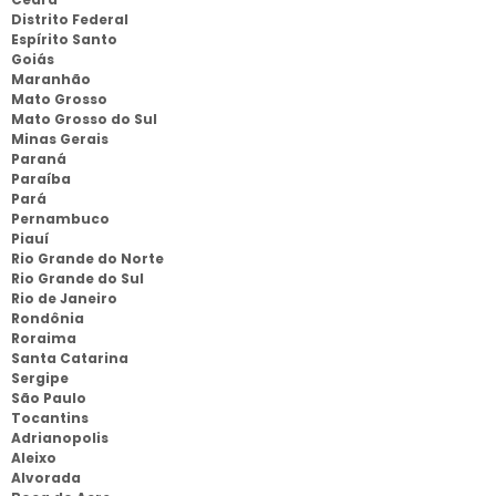
Distrito Federal
Espírito Santo
Goiás
Maranhão
Mato Grosso
Mato Grosso do Sul
Minas Gerais
Paraná
Paraíba
Pará
Pernambuco
Piauí
Rio Grande do Norte
Rio Grande do Sul
Rio de Janeiro
Rondônia
Roraima
Santa Catarina
Sergipe
São Paulo
Tocantins
Adrianopolis
Aleixo
Alvorada