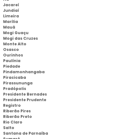
Jacareí
Jundiaí
Limeira
Marília
Mauá
Mogi Guaçu
Mogi das Cruzes
Monte Alto
Osasco
Ourinhos
Paulínia
Piedade
Pindamonhangaba
Piracicaba
Pirassununga
Pradópolis
Presidente Bernades
Presidente Prudente
Registro
Riberão Pires
Riberão Preto
Rio Claro
Salto
Santana de Parnaíba
Sumaré