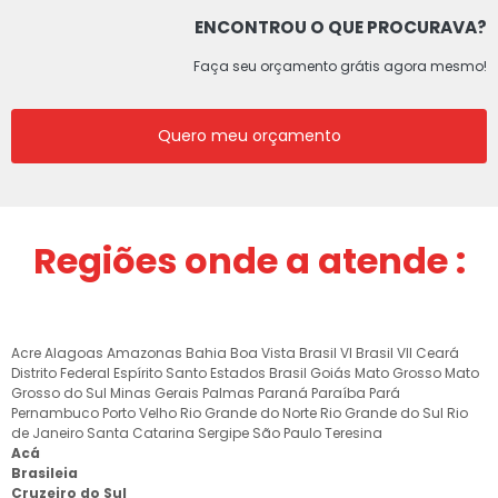
ENCONTROU O QUE PROCURAVA?
Faça seu orçamento grátis agora mesmo!
Quero meu orçamento
Regiões onde a atende :
Acre
Alagoas
Amazonas
Bahia
Boa Vista
Brasil VI
Brasil VII
Ceará
Distrito Federal
Espírito Santo
Estados Brasil
Goiás
Mato Grosso
Mato
Grosso do Sul
Minas Gerais
Palmas
Paraná
Paraíba
Pará
Pernambuco
Porto Velho
Rio Grande do Norte
Rio Grande do Sul
Rio
de Janeiro
Santa Catarina
Sergipe
São Paulo
Teresina
Acá
Brasileia
Cruzeiro do Sul