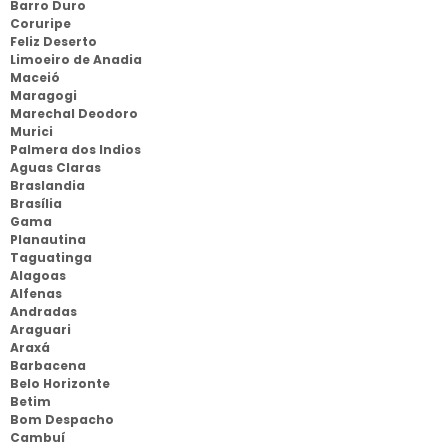
Barro Duro
Coruripe
Feliz Deserto
Limoeiro de Anadia
Maceió
Maragogi
Marechal Deodoro
Murici
Palmera dos Indios
Aguas Claras
Braslandia
Brasília
Gama
Planautina
Taguatinga
Alagoas
Alfenas
Andradas
Araguari
Araxá
Barbacena
Belo Horizonte
Betim
Bom Despacho
Cambuí