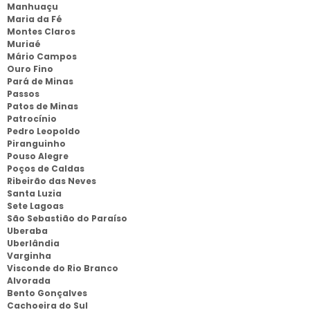
Manhuaçu
Maria da Fé
Montes Claros
Muriaé
Mário Campos
Ouro Fino
Pará de Minas
Passos
Patos de Minas
Patrocínio
Pedro Leopoldo
Piranguinho
Pouso Alegre
Poços de Caldas
Ribeirão das Neves
Santa Luzia
Sete Lagoas
São Sebastião do Paraíso
Uberaba
Uberlândia
Varginha
Visconde do Rio Branco
Alvorada
Bento Gonçalves
Cachoeira do Sul