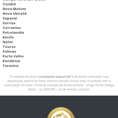
Cuiabá
Nova Mutum
Nova Ubiratã
Sapezal
Sorriso
Correntes
Petrolandia
Recife
Natal
Touros
Palmas
Porto Velho
Rondônia
Teresina
O conteúdo do texto "
Cozinhador Industrial
" é de direito reservado. Sua
reprodução, parcial ou total, mesmo citando nossos links, é proibida sem a
autorização do autor. Crime de violação de direito autoral – artigo 184 do Código
Penal –
Lei 9610/98 - Lei de direitos autorais
.