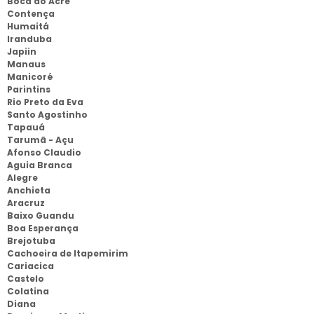
Boca do Acre
Contença
Humaitá
Iranduba
Japiin
Manaus
Manicoré
Parintins
Rio Preto da Eva
Santo Agostinho
Tapauá
Tarumã - Açu
Afonso Claudio
Aguia Branca
Alegre
Anchieta
Aracruz
Baixo Guandu
Boa Esperança
Brejotuba
Cachoeira de Itapemirim
Cariacica
Castelo
Colatina
Diana