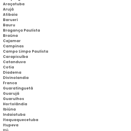
Araçatuba
Arujá
Atibaia
Barueri
Bauru
Bragança Paulista
Braúna
Cajamar
Campinas
Campo Limpo Paulista
Carapicuíba
Catanduva
Cotia
Diadema
Divinolandia
Franca
Guaratinguetá
Guarujá
Guarulhos
Hortolândia
Ibiúna
Indaiatuba
Itaquaquecetuba
Itupeva
Itú