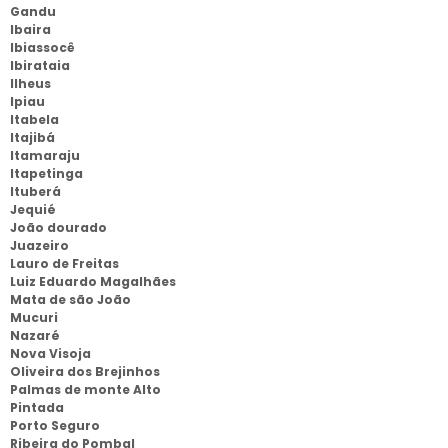
Gandu
Ibaira
Ibiassocê
Ibirataia
Ilheus
Ipiau
Itabela
Itajibá
Itamaraju
Itapetinga
Ituberá
Jequié
João dourado
Juazeiro
Lauro de Freitas
Luiz Eduardo Magalhães
Mata de são João
Mucuri
Nazaré
Nova Visoja
Oliveira dos Brejinhos
Palmas de monte Alto
Pintada
Porto Seguro
Ribeira do Pombal