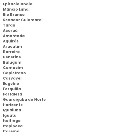
Epitaciolandia
Mâncio Lima
Rio Branco
Senador Guiomard
Tarau
Acaraú
Amontada
Aquirás
Aracatim
Barreira
Beberibe
Bulugum
Camocim
Capistrano
Casvavel
Eugebio
Forquilia
Fortaleza
Guaraiçaba do Norte
Horizonte
Iguaiuba
Iguatu
Itaitinga
Itapipoca
Itarema