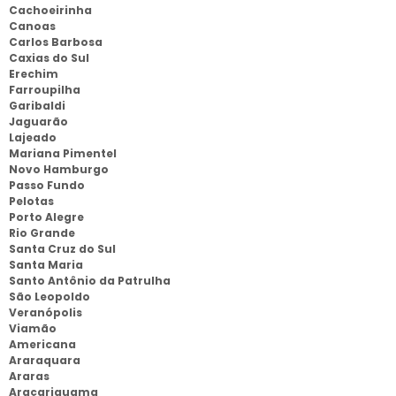
Cachoeirinha
Canoas
Carlos Barbosa
Caxias do Sul
Erechim
Farroupilha
Garibaldi
Jaguarão
Lajeado
Mariana Pimentel
Novo Hamburgo
Passo Fundo
Pelotas
Porto Alegre
Rio Grande
Santa Cruz do Sul
Santa Maria
Santo Antônio da Patrulha
São Leopoldo
Veranópolis
Viamão
Americana
Araraquara
Araras
Araçariguama