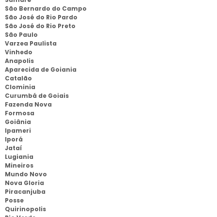
São Bernardo do Campo
São José do Rio Pardo
São José do Rio Preto
São Paulo
Varzea Paulista
Vinhedo
Anapolis
Aparecida de Goiania
Catalão
Clominia
Curumbá de Goiais
Fazenda Nova
Formosa
Goiânia
Ipameri
Iporá
Jataí
Lugiania
Mineiros
Mundo Novo
Nova Gloria
Piracanjuba
Posse
Quirinopolis