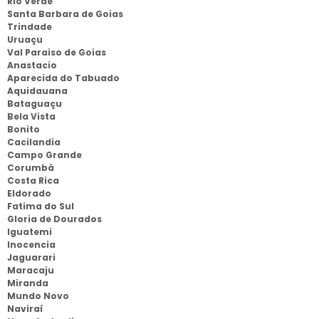
Rio Verde
Santa Barbara de Goias
Trindade
Uruaçu
Val Paraiso de Goias
Anastacio
Aparecida do Tabuado
Aquidauana
Bataguaçu
Bela Vista
Bonito
Cacilandia
Campo Grande
Corumbá
Costa Rica
Eldorado
Fatima do Sul
Gloria de Dourados
Iguatemi
Inocencia
Jaguarari
Maracaju
Miranda
Mundo Novo
Naviraí