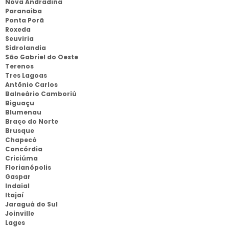
Nova Andradina
Paranaiba
Ponta Porã
Roxeda
Seuviria
Sidrolandia
São Gabriel do Oeste
Terenos
Tres Lagoas
Antônio Carlos
Balneário Camboriú
Biguaçu
Blumenau
Braço do Norte
Brusque
Chapecó
Concórdia
Criciúma
Florianópolis
Gaspar
Indaial
Itajaí
Jaraguá do Sul
Joinville
Lages