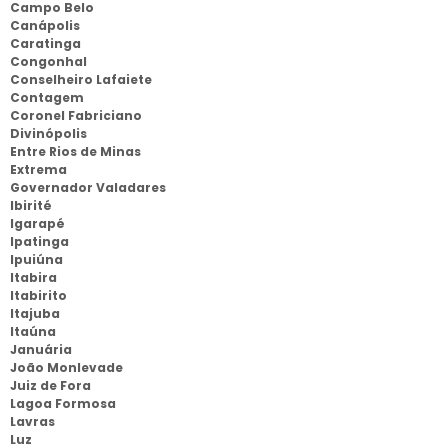
Campo Belo
Canápolis
Caratinga
Congonhal
Conselheiro Lafaiete
Contagem
Coronel Fabriciano
Divinópolis
Entre Rios de Minas
Extrema
Governador Valadares
Ibirité
Igarapé
Ipatinga
Ipuiúna
Itabira
Itabirito
Itajuba
Itaúna
Januária
João Monlevade
Juiz de Fora
Lagoa Formosa
Lavras
Luz