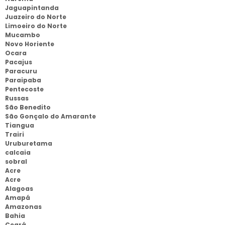
Jaguapintanda
Juazeiro do Norte
Limoeiro do Norte
Mucambo
Novo Horiente
Ocara
Pacajus
Paracuru
Paraipaba
Pentecoste
Russas
São Benedito
São Gonçalo do Amarante
Tiangua
Trairi
Uruburetama
calcaia
sobral
Acre
Acre
Alagoas
Amapá
Amazonas
Bahia
Ceará