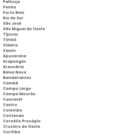
Palhoça
Penha
Porto Belo
Rio do Sul
São José
São Miguel do Oeste
Tijucas
Timbó
Videira
Xaxim
Apucarana
Arapongas
Araucária
Balsa Nova
Bandeirantes
Cambé
Campo Largo
Campo Mourão
Cascavél
Castro
Colombo
Contenda
Cornélio Procópio
Cruzeiro do Oeste
Curitiba