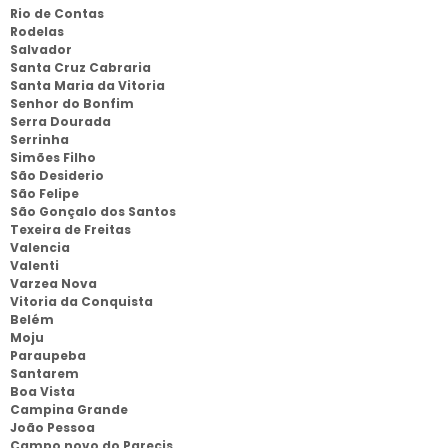
Rio de Contas
Rodelas
Salvador
Santa Cruz Cabraria
Santa Maria da Vitoria
Senhor do Bonfim
Serra Dourada
Serrinha
Simões Filho
São Desiderio
São Felipe
São Gonçalo dos Santos
Texeira de Freitas
Valencia
Valenti
Varzea Nova
Vitoria da Conquista
Belém
Moju
Paraupeba
Santarem
Boa Vista
Campina Grande
João Pessoa
Campo novo do Parecis