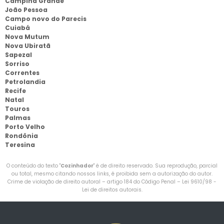
Campina Grande
João Pessoa
Campo novo do Parecis
Cuiabá
Nova Mutum
Nova Ubiratã
Sapezal
Sorriso
Correntes
Petrolandia
Recife
Natal
Touros
Palmas
Porto Velho
Rondônia
Teresina
O conteúdo do texto "
Cozinhador
" é de direito reservado. Sua reprodução, parcial
ou total, mesmo citando nossos links, é proibida sem a autorização do autor.
Crime de violação de direito autoral – artigo 184 do Código Penal –
Lei 9610/98 -
Lei de direitos autorais
.