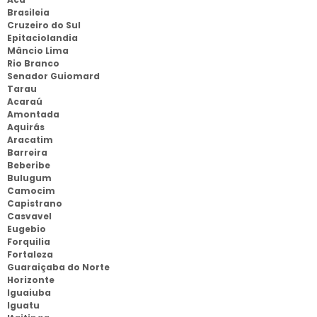
Brasileia
Cruzeiro do Sul
Epitaciolandia
Mâncio Lima
Rio Branco
Senador Guiomard
Tarau
Acaraú
Amontada
Aquirás
Aracatim
Barreira
Beberibe
Bulugum
Camocim
Capistrano
Casvavel
Eugebio
Forquilia
Fortaleza
Guaraiçaba do Norte
Horizonte
Iguaiuba
Iguatu