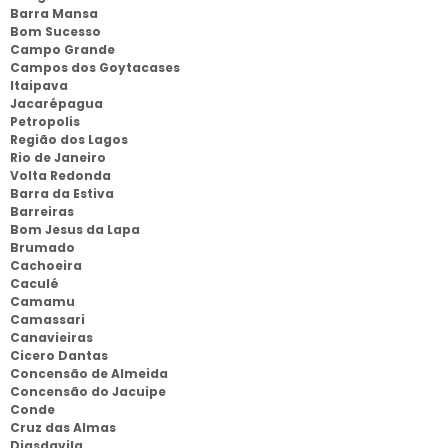
Barra Mansa
Bom Sucesso
Campo Grande
Campos dos Goytacases
Itaipava
Jacarépagua
Petropolis
Região dos Lagos
Rio de Janeiro
Volta Redonda
Barra da Estiva
Barreiras
Bom Jesus da Lapa
Brumado
Cachoeira
Caculé
Camamu
Camassari
Canavieiras
Cicero Dantas
Concensão de Almeida
Concensão do Jacuipe
Conde
Cruz das Almas
Diasdavila