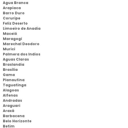
Agua Branca
Arapiaca
Barro Duro
Coruripe
Feliz Deserto
Limoeiro de Anadia
Maceió
Maragogi
Marechal Deodoro
Murici
Palmera dos Indios
Aguas Claras
Braslandia
Brasília
Gama
Planautina
Taguatinga
Alagoas
Alfenas
Andradas
Araguari
Araxá
Barbacena
Belo Horizonte
Betim