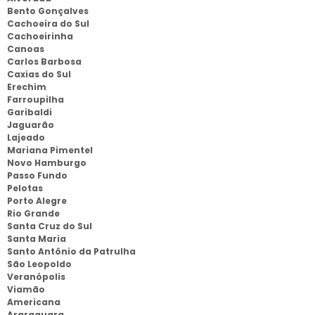
Bento Gonçalves
Cachoeira do Sul
Cachoeirinha
Canoas
Carlos Barbosa
Caxias do Sul
Erechim
Farroupilha
Garibaldi
Jaguarão
Lajeado
Mariana Pimentel
Novo Hamburgo
Passo Fundo
Pelotas
Porto Alegre
Rio Grande
Santa Cruz do Sul
Santa Maria
Santo Antônio da Patrulha
São Leopoldo
Veranópolis
Viamão
Americana
Araraquara