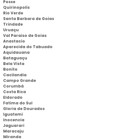
Posse
Quirinopolis
Rio Verde
Santa Barbara de Goias
Trindade
Uruaçu
Val Paraiso de Goias
Anastacio
Aparecida do Tabuado
Aquidauana
Bataguaçu
Bela Vista
Bonito
Cacilandia
Campo Grande
Corumbá
Costa Rica
Eldorado
Fatima do Sul
Gloria de Dourados
Iguatemi
Inocencia
Jaguarari
Maracaju
Miranda