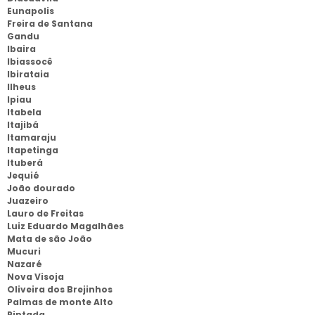
Eunapolis
Freira de Santana
Gandu
Ibaira
Ibiassocê
Ibirataia
Ilheus
Ipiau
Itabela
Itajibá
Itamaraju
Itapetinga
Ituberá
Jequié
João dourado
Juazeiro
Lauro de Freitas
Luiz Eduardo Magalhães
Mata de são João
Mucuri
Nazaré
Nova Visoja
Oliveira dos Brejinhos
Palmas de monte Alto
Pintada