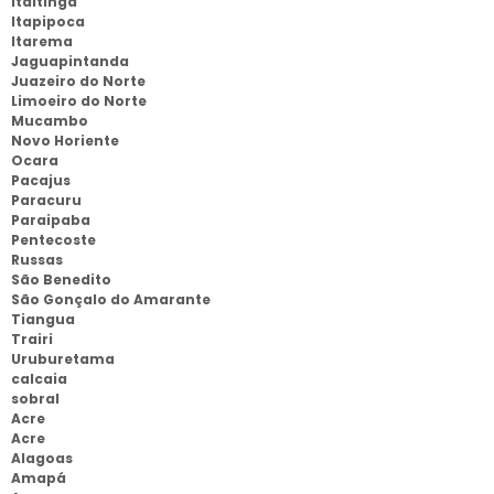
Itaitinga
Itapipoca
Itarema
Jaguapintanda
Juazeiro do Norte
Limoeiro do Norte
Mucambo
Novo Horiente
Ocara
Pacajus
Paracuru
Paraipaba
Pentecoste
Russas
São Benedito
São Gonçalo do Amarante
Tiangua
Trairi
Uruburetama
calcaia
sobral
Acre
Acre
Alagoas
Amapá