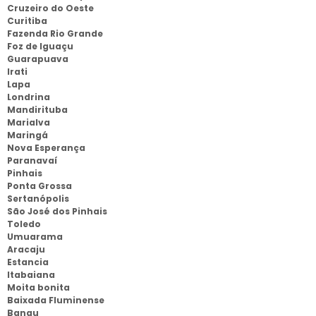
Cruzeiro do Oeste
Curitiba
Fazenda Rio Grande
Foz de Iguaçu
Guarapuava
Irati
Lapa
Londrina
Mandirituba
Marialva
Maringá
Nova Esperança
Paranavaí
Pinhais
Ponta Grossa
Sertanópolis
São José dos Pinhais
Toledo
Umuarama
Aracaju
Estancia
Itabaiana
Moita bonita
Baixada Fluminense
Bangu