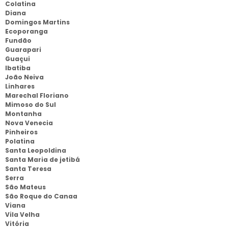
Colatina
Diana
Domingos Martins
Ecoporanga
Fundão
Guarapari
Guaçui
Ibatiba
João Neiva
Linhares
Marechal Floriano
Mimoso do Sul
Montanha
Nova Venecia
Pinheiros
Polatina
Santa Leopoldina
Santa Maria de jetibá
Santa Teresa
Serra
São Mateus
São Roque do Canaa
Viana
Vila Velha
Vitória