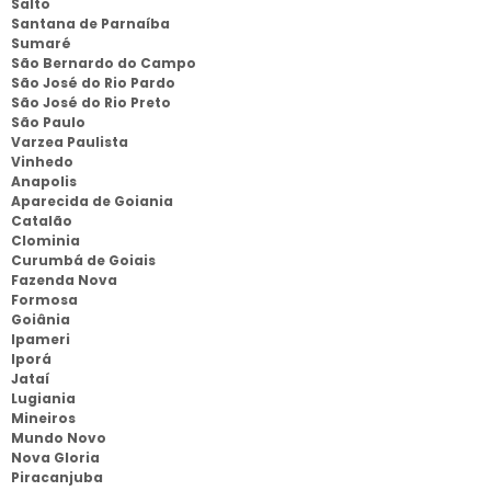
Salto
Santana de Parnaíba
Sumaré
São Bernardo do Campo
São José do Rio Pardo
São José do Rio Preto
São Paulo
Varzea Paulista
Vinhedo
Anapolis
Aparecida de Goiania
Catalão
Clominia
Curumbá de Goiais
Fazenda Nova
Formosa
Goiânia
Ipameri
Iporá
Jataí
Lugiania
Mineiros
Mundo Novo
Nova Gloria
Piracanjuba