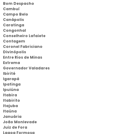
Bom Despacho
Cambuí
Campo Belo
Canápolis
Caratinga
Congonhal
Conselheiro Lafaiete
Contagem
Coronel Fabriciano
Divinópolis
Entre Rios de Minas
Extrema
Governador Valadares
Ibirité
Igarapé
Ipatinga
Ipuiúna
Itabira
Itabirito
Itajuba
Itaúna
Januária
João Monlevade
Juiz de Fora
Lagoa Formosa