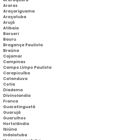
Araras
Araçariguama
Araçatuba
Arujá
Atibaia
Barueri
Bauru
Bragança Paulista
Braúna
Cajamar
Campinas
Campo Limpo Paulista
Carapicuíba
Catanduva
Cotia
Diadema
Divinolandia
Franca
Guaratinguetá
Guarujá
Guarulhos
Hortolândia
Ibiúna
Indaiatuba