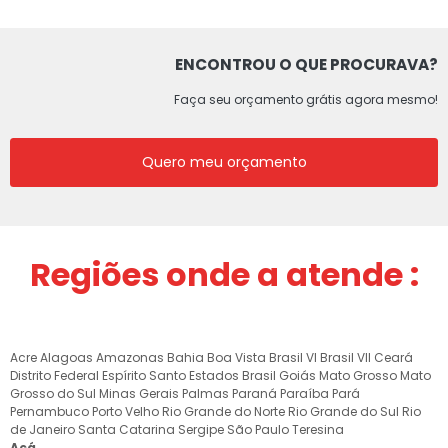
ENCONTROU O QUE PROCURAVA?
Faça seu orçamento grátis agora mesmo!
Quero meu orçamento
Regiões onde a atende :
Acre
Alagoas
Amazonas
Bahia
Boa Vista
Brasil VI
Brasil VII
Ceará
Distrito Federal
Espírito Santo
Estados Brasil
Goiás
Mato Grosso
Mato
Grosso do Sul
Minas Gerais
Palmas
Paraná
Paraíba
Pará
Pernambuco
Porto Velho
Rio Grande do Norte
Rio Grande do Sul
Rio
de Janeiro
Santa Catarina
Sergipe
São Paulo
Teresina
Acá