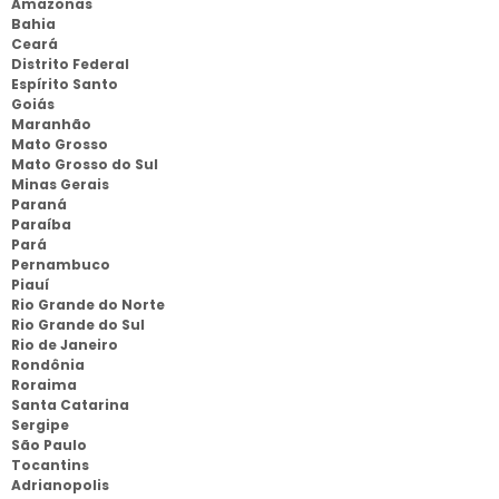
Amazonas
Bahia
Ceará
Distrito Federal
Espírito Santo
Goiás
Maranhão
Mato Grosso
Mato Grosso do Sul
Minas Gerais
Paraná
Paraíba
Pará
Pernambuco
Piauí
Rio Grande do Norte
Rio Grande do Sul
Rio de Janeiro
Rondônia
Roraima
Santa Catarina
Sergipe
São Paulo
Tocantins
Adrianopolis