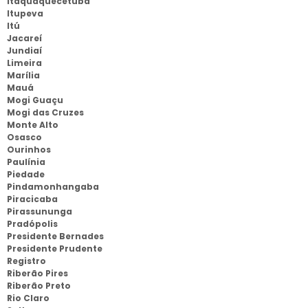
Itaquaquecetuba
Itupeva
Itú
Jacareí
Jundiaí
Limeira
Marília
Mauá
Mogi Guaçu
Mogi das Cruzes
Monte Alto
Osasco
Ourinhos
Paulínia
Piedade
Pindamonhangaba
Piracicaba
Pirassununga
Pradópolis
Presidente Bernades
Presidente Prudente
Registro
Riberão Pires
Riberão Preto
Rio Claro