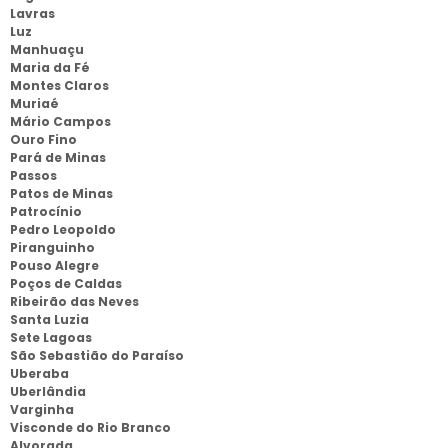
Lavras
Luz
Manhuaçu
Maria da Fé
Montes Claros
Muriaé
Mário Campos
Ouro Fino
Pará de Minas
Passos
Patos de Minas
Patrocínio
Pedro Leopoldo
Piranguinho
Pouso Alegre
Poços de Caldas
Ribeirão das Neves
Santa Luzia
Sete Lagoas
São Sebastião do Paraíso
Uberaba
Uberlândia
Varginha
Visconde do Rio Branco
Alvorada