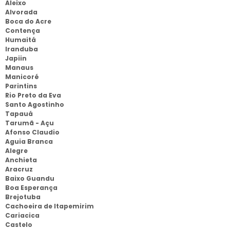
Aleixo
Alvorada
Boca do Acre
Contença
Humaitá
Iranduba
Japiin
Manaus
Manicoré
Parintins
Rio Preto da Eva
Santo Agostinho
Tapauá
Tarumã - Açu
Afonso Claudio
Aguia Branca
Alegre
Anchieta
Aracruz
Baixo Guandu
Boa Esperança
Brejotuba
Cachoeira de Itapemirim
Cariacica
Castelo