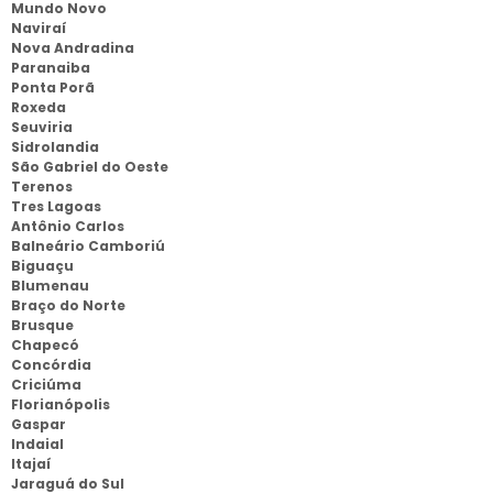
Mundo Novo
Naviraí
Nova Andradina
Paranaiba
Ponta Porã
Roxeda
Seuviria
Sidrolandia
São Gabriel do Oeste
Terenos
Tres Lagoas
Antônio Carlos
Balneário Camboriú
Biguaçu
Blumenau
Braço do Norte
Brusque
Chapecó
Concórdia
Criciúma
Florianópolis
Gaspar
Indaial
Itajaí
Jaraguá do Sul