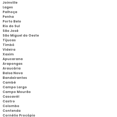
Joinville
Lages
Palhoça
Penha
Porto Belo
Rio do Sul
São José
São Miguel do Oeste
Tijucas
Timbó
Videira
Xaxim
Apucarana
Arapongas
Araucária
Balsa Nova
Bandeirantes
Cambé
Campo Largo
Campo Mourão
Cascavél
Castro
Colombo
Contenda
Cornélio Procópio