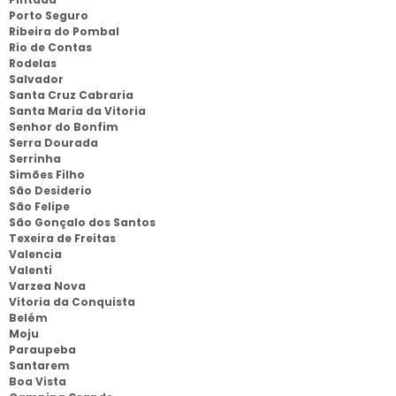
Porto Seguro
Ribeira do Pombal
Rio de Contas
Rodelas
Salvador
Santa Cruz Cabraria
Santa Maria da Vitoria
Senhor do Bonfim
Serra Dourada
Serrinha
Simões Filho
São Desiderio
São Felipe
São Gonçalo dos Santos
Texeira de Freitas
Valencia
Valenti
Varzea Nova
Vitoria da Conquista
Belém
Moju
Paraupeba
Santarem
Boa Vista