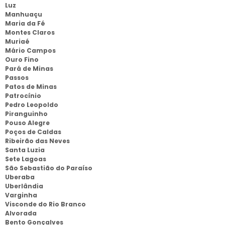
Luz
Manhuaçu
Maria da Fé
Montes Claros
Muriaé
Mário Campos
Ouro Fino
Pará de Minas
Passos
Patos de Minas
Patrocínio
Pedro Leopoldo
Piranguinho
Pouso Alegre
Poços de Caldas
Ribeirão das Neves
Santa Luzia
Sete Lagoas
São Sebastião do Paraíso
Uberaba
Uberlândia
Varginha
Visconde do Rio Branco
Alvorada
Bento Gonçalves