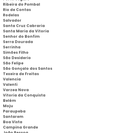
Ribeira do Pombal
Rio de Contas
Rodelas
Salvador
Santa Cruz Cabraria
Santa Maria da Vitoria
Senhor do Bonfim
Serra Dourada
Serrinha
Simões Filho
São Desiderio
São Felipe
São Gonçalo dos Santos
Texeira de Freitas
Valencia
Valenti
Varzea Nova
Vitoria da Conquista
Belém
Moju
Paraupeba
Santarem
Boa Vista
Campina Grande
João Pessoa