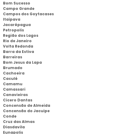
Bom Sucesso
Campo Grande
Campos dos Goytacases
Itaipava
Jacarépagua
Petropolis
Região dos Lagos
Rio de Janeiro
Volta Redonda
Barra da Estiva
Barreiras
Bom Jesus da Lapa
Brumado
Cachoeira
Caculé
Camamu
Camassari
Canavieiras
Cicero Dantas
Concensão de Almeida
Concensão do Jacuipe
Conde
Cruz das Almas
Diasdavila
Eunapolis