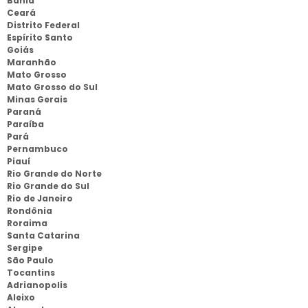
Bahia
Ceará
Distrito Federal
Espírito Santo
Goiás
Maranhão
Mato Grosso
Mato Grosso do Sul
Minas Gerais
Paraná
Paraíba
Pará
Pernambuco
Piauí
Rio Grande do Norte
Rio Grande do Sul
Rio de Janeiro
Rondônia
Roraima
Santa Catarina
Sergipe
São Paulo
Tocantins
Adrianopolis
Aleixo