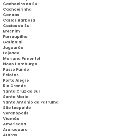
Cachoeira do Sul
Cachoeirinha
Canoas
Carlos Barbosa
Caxias do Sul
Erechim
Farroupilha
Garibaldi
Jaguarão
Lajeado
Mariana Pimentel
Novo Hamburgo
Passo Fundo
Pelotas
Porto Alegre
Rio Grande
Santa Cruz do Sul
Santa Maria
Santo Antônio da Patrulha
São Leopoldo
Veranópolis
Viamão
Americana
Araraquara
Araras