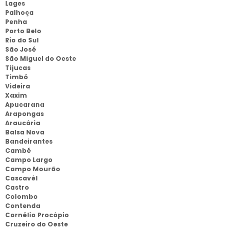
Lages
Palhoça
Penha
Porto Belo
Rio do Sul
São José
São Miguel do Oeste
Tijucas
Timbó
Videira
Xaxim
Apucarana
Arapongas
Araucária
Balsa Nova
Bandeirantes
Cambé
Campo Largo
Campo Mourão
Cascavél
Castro
Colombo
Contenda
Cornélio Procópio
Cruzeiro do Oeste