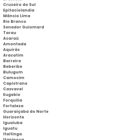
Cruzeiro do Sul
Epitaciolandia
Mâncio Lima
Rio Branco
Senador Guiomard
Tarau
Acaraú
Amontada
Aquirás
Aracatim
Barreira
Beberibe
Bulugum
Camocim
Capistrano
Casvavel
Eugebio
Forquilia
Fortaleza
Guaraiçaba do Norte
Horizonte
Iguaiuba
Iguatu
Itaitinga
Itapipoca