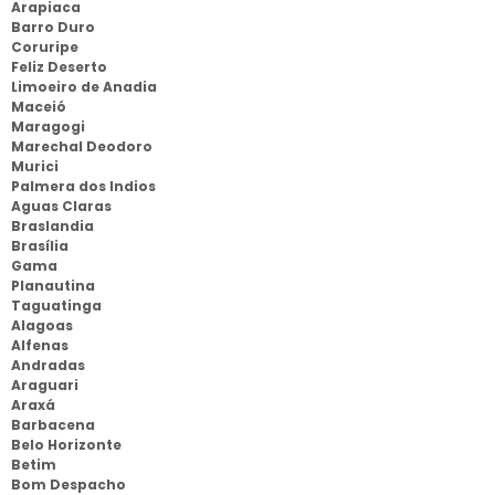
Arapiaca
Barro Duro
Coruripe
Feliz Deserto
Limoeiro de Anadia
Maceió
Maragogi
Marechal Deodoro
Murici
Palmera dos Indios
Aguas Claras
Braslandia
Brasília
Gama
Planautina
Taguatinga
Alagoas
Alfenas
Andradas
Araguari
Araxá
Barbacena
Belo Horizonte
Betim
Bom Despacho