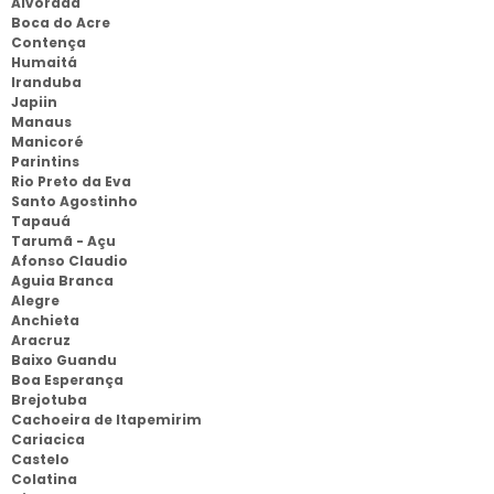
Alvorada
Boca do Acre
Contença
Humaitá
Iranduba
Japiin
Manaus
Manicoré
Parintins
Rio Preto da Eva
Santo Agostinho
Tapauá
Tarumã - Açu
Afonso Claudio
Aguia Branca
Alegre
Anchieta
Aracruz
Baixo Guandu
Boa Esperança
Brejotuba
Cachoeira de Itapemirim
Cariacica
Castelo
Colatina