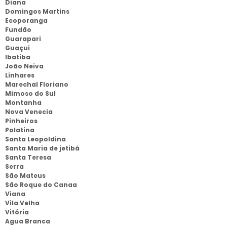
Diana
Domingos Martins
Ecoporanga
Fundão
Guarapari
Guaçui
Ibatiba
João Neiva
Linhares
Marechal Floriano
Mimoso do Sul
Montanha
Nova Venecia
Pinheiros
Polatina
Santa Leopoldina
Santa Maria de jetibá
Santa Teresa
Serra
São Mateus
São Roque do Canaa
Viana
Vila Velha
Vitória
Agua Branca