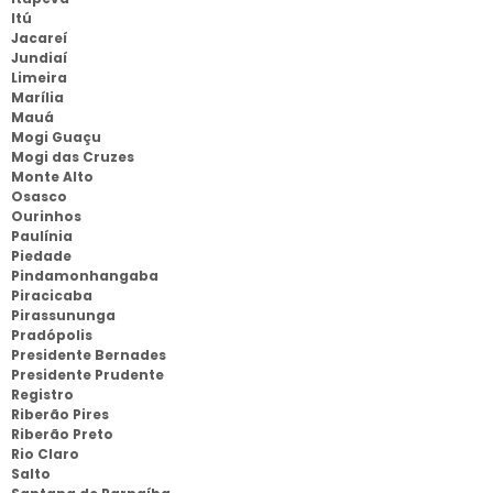
Itú
Jacareí
Jundiaí
Limeira
Marília
Mauá
Mogi Guaçu
Mogi das Cruzes
Monte Alto
Osasco
Ourinhos
Paulínia
Piedade
Pindamonhangaba
Piracicaba
Pirassununga
Pradópolis
Presidente Bernades
Presidente Prudente
Registro
Riberão Pires
Riberão Preto
Rio Claro
Salto