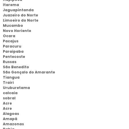
Itarema
Jaguapintanda
Juazeiro do Norte
Limoeiro do Norte
Mucambo
Novo Horiente
Ocara
Pacajus
Paracuru
Paraipaba
Pentecoste
Russas
São Benedito
São Gonçalo do Amarante
Tiangua
Trairi
Uruburetama
calcaia
sobral
Acre
Acre
Alagoas
Amapá
Amazonas