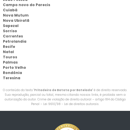
Campo novo do Parecis
Cuiabá
Nova Mutum
Nova Ubiratã
Sapezal
Sorriso
Correntes
Petrolandia
Recife
Natal
Touros
Palmas
Porto Velho
Rondônia
Teresina
O conteúdo do texto "
Fritadeira de Batata por Batelada
" é de direito reservado.
Sua reprodução, parcial ou total, mesmo citando nossos links, é proibida sem a
autorização do autor. Crime de violação de direito autoral – artigo 184 do Código
Penal –
Lei 9610/98 - Lei de direitos autorais
.