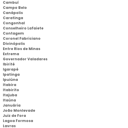
Cambuí
Campo Belo
Canápolis
Caratinga
Congonhal
Conselheiro Lafaiete
Contagem
Coronel Fabriciano
Divinópolis
Entre Rios de Minas
Extrema
Governador Valadares
Ibirité
Igarapé
Ipatinga
Ipuiúna
Itabira
Itabirito
Itajuba
Itaúna
Januária
João Monlevade
Juiz de Fora
Lagoa Formosa
Lavras