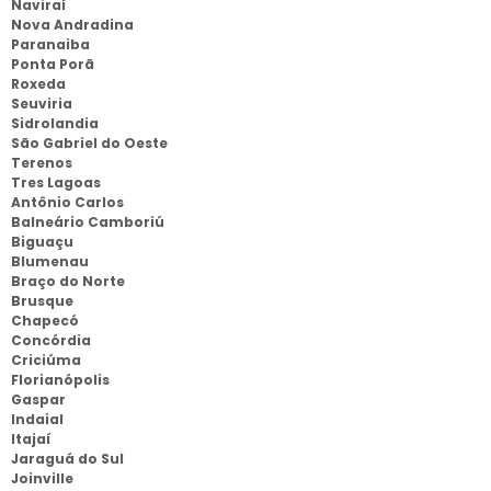
Naviraí
Nova Andradina
Paranaiba
Ponta Porã
Roxeda
Seuviria
Sidrolandia
São Gabriel do Oeste
Terenos
Tres Lagoas
Antônio Carlos
Balneário Camboriú
Biguaçu
Blumenau
Braço do Norte
Brusque
Chapecó
Concórdia
Criciúma
Florianópolis
Gaspar
Indaial
Itajaí
Jaraguá do Sul
Joinville