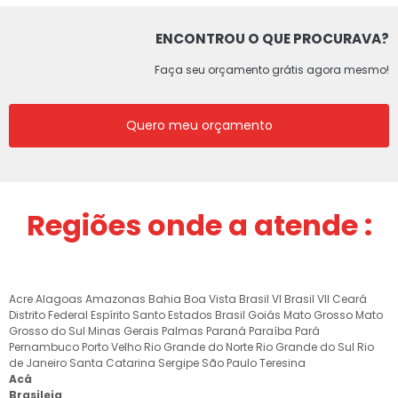
ENCONTROU O QUE PROCURAVA?
Faça seu orçamento grátis agora mesmo!
Quero meu orçamento
Regiões onde a atende :
Acre
Alagoas
Amazonas
Bahia
Boa Vista
Brasil VI
Brasil VII
Ceará
Distrito Federal
Espírito Santo
Estados Brasil
Goiás
Mato Grosso
Mato
Grosso do Sul
Minas Gerais
Palmas
Paraná
Paraíba
Pará
Pernambuco
Porto Velho
Rio Grande do Norte
Rio Grande do Sul
Rio
de Janeiro
Santa Catarina
Sergipe
São Paulo
Teresina
Acá
Brasileia