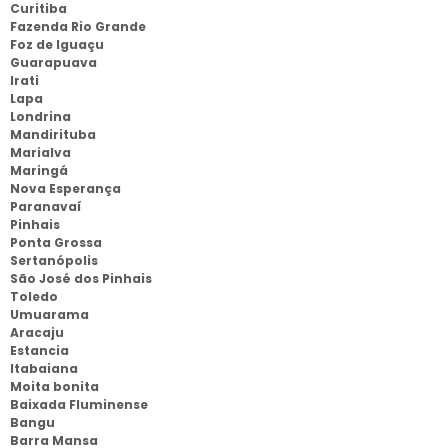
Curitiba
Fazenda Rio Grande
Foz de Iguaçu
Guarapuava
Irati
Lapa
Londrina
Mandirituba
Marialva
Maringá
Nova Esperança
Paranavaí
Pinhais
Ponta Grossa
Sertanópolis
São José dos Pinhais
Toledo
Umuarama
Aracaju
Estancia
Itabaiana
Moita bonita
Baixada Fluminense
Bangu
Barra Mansa