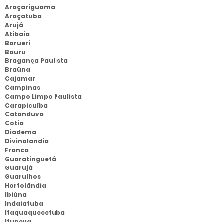
Araçariguama
Araçatuba
Arujá
Atibaia
Barueri
Bauru
Bragança Paulista
Braúna
Cajamar
Campinas
Campo Limpo Paulista
Carapicuíba
Catanduva
Cotia
Diadema
Divinolandia
Franca
Guaratinguetá
Guarujá
Guarulhos
Hortolândia
Ibiúna
Indaiatuba
Itaquaquecetuba
Itupeva