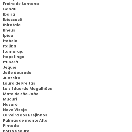
Freira de Santana
Gandu
Ibaira
Ibiassocê
Ibirataia
Ilheus
Ipiau
Itabela
Itajibá
Itamaraju
Itapetinga
Ituberá
Jequié
João dourado
Juazeiro
Lauro de Freitas
Luiz Eduardo Magalhães
Mata de são João
Mucuri
Nazaré
Nova Visoja
Oliveira dos Brejinhos
Palmas de monte Alto
Pintada
Porto Seguro