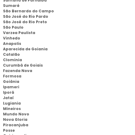
Santana de Parnaíba
Sumaré
São Bernardo do Campo
São José do Rio Pardo
São José do Rio Preto
São Paulo
Varzea Paulista
Vinhedo
Anapolis
Aparecida de Goiania
Catalão
Clominia
Curumbá de Goiais
Fazenda Nova
Formosa
Goiânia
Ipameri
Iporá
Jataí
Lugiania
Mineiros
Mundo Novo
Nova Gloria
Piracanjuba
Posse