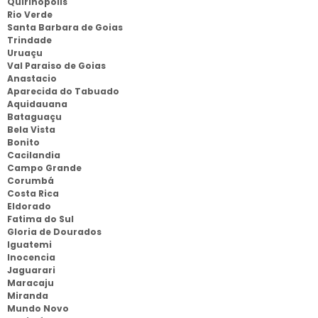
Quirinopolis
Rio Verde
Santa Barbara de Goias
Trindade
Uruaçu
Val Paraiso de Goias
Anastacio
Aparecida do Tabuado
Aquidauana
Bataguaçu
Bela Vista
Bonito
Cacilandia
Campo Grande
Corumbá
Costa Rica
Eldorado
Fatima do Sul
Gloria de Dourados
Iguatemi
Inocencia
Jaguarari
Maracaju
Miranda
Mundo Novo