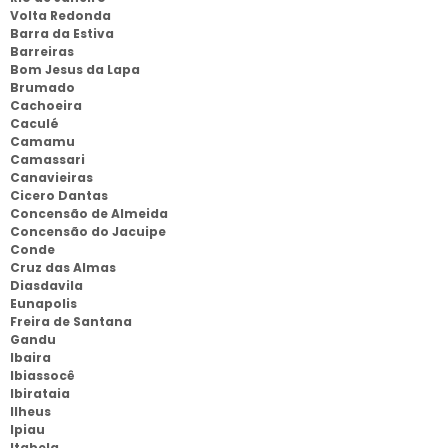
Volta Redonda
Barra da Estiva
Barreiras
Bom Jesus da Lapa
Brumado
Cachoeira
Caculé
Camamu
Camassari
Canavieiras
Cicero Dantas
Concensão de Almeida
Concensão do Jacuipe
Conde
Cruz das Almas
Diasdavila
Eunapolis
Freira de Santana
Gandu
Ibaira
Ibiassocê
Ibirataia
Ilheus
Ipiau
Itabela