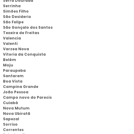
Serra Dourada
Serrinha
Simões Filho
São Desiderio
São Felipe
São Gonçalo dos Santos
Texeira de Freitas
Valencia
Valenti
Varzea Nova
Vitoria da Conquista
Belém
Moju
Paraupeba
Santarem
Boa Vista
Campina Grande
João Pessoa
Campo novo do Parecis
Cuiabá
Nova Mutum
Nova Ubiratã
Sapezal
Sorriso
Correntes