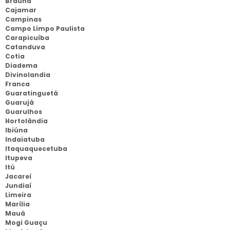
Braúna
Cajamar
Campinas
Campo Limpo Paulista
Carapicuíba
Catanduva
Cotia
Diadema
Divinolandia
Franca
Guaratinguetá
Guarujá
Guarulhos
Hortolândia
Ibiúna
Indaiatuba
Itaquaquecetuba
Itupeva
Itú
Jacareí
Jundiaí
Limeira
Marília
Mauá
Mogi Guaçu