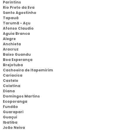
Parintins
Rio Preto da Eva
Santo Agostinho
Tapauá
Tarumã - Açu
Afonso Claudio
Aguia Branca
Alegre
Anchieta
Aracruz
Baixo Guandu
Boa Esperança
Brejotuba
Cachoeira de Itapemirim
Cariacica
Castelo
Colatina
Diana
Domingos Martins
Ecoporanga
Fundão
Guarapari
Guaçui
Ibatiba
João Neiva