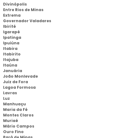
Divinópolis
Entre Rios de Minas
Extrema
Governador Valadares
Ibirité
Igarapé
Ipatinga
Ipuiúna
Itabira
Itabirito
Itajuba
Itaúna
Januária
João Monlevade
Juiz de Fora
Lagoa Formosa
Lavras
Luz
Manhuaçu
Maria da Fé
Montes Claros
Muriaé
Mário Campos
Ouro Fino
Pará de Minas