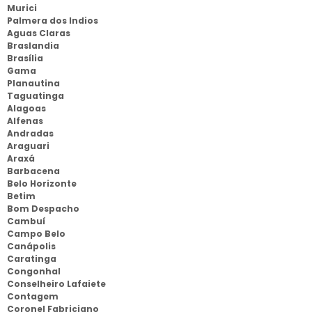
Murici
Palmera dos Indios
Aguas Claras
Braslandia
Brasília
Gama
Planautina
Taguatinga
Alagoas
Alfenas
Andradas
Araguari
Araxá
Barbacena
Belo Horizonte
Betim
Bom Despacho
Cambuí
Campo Belo
Canápolis
Caratinga
Congonhal
Conselheiro Lafaiete
Contagem
Coronel Fabriciano