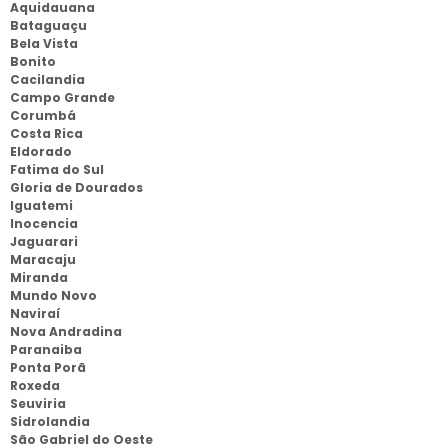
Aquidauana
Bataguaçu
Bela Vista
Bonito
Cacilandia
Campo Grande
Corumbá
Costa Rica
Eldorado
Fatima do Sul
Gloria de Dourados
Iguatemi
Inocencia
Jaguarari
Maracaju
Miranda
Mundo Novo
Naviraí
Nova Andradina
Paranaiba
Ponta Porã
Roxeda
Seuviria
Sidrolandia
São Gabriel do Oeste