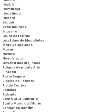
Itajibá
Itamaraju
Itapetinga
Ituberá
Jequié
João dourado
Juazeiro
Lauro de Freitas
Luiz Eduardo Magalhães
Mata de são João
Mucuri
Nazaré
Nova Visoja
Oliveira dos Brejinhos
Palmas de monte Alto
Pintada
Porto Seguro
Ribeira do Pombal
Rio de Contas
Rodelas
Salvador
Santa Cruz Cabraria
Santa Maria da Vitoria
Senhor do Bonfim