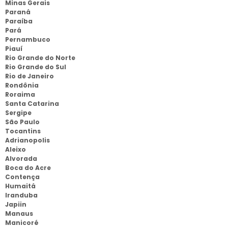
Minas Gerais
Paraná
Paraíba
Pará
Pernambuco
Piauí
Rio Grande do Norte
Rio Grande do Sul
Rio de Janeiro
Rondônia
Roraima
Santa Catarina
Sergipe
São Paulo
Tocantins
Adrianopolis
Aleixo
Alvorada
Boca do Acre
Contença
Humaitá
Iranduba
Japiin
Manaus
Manicoré