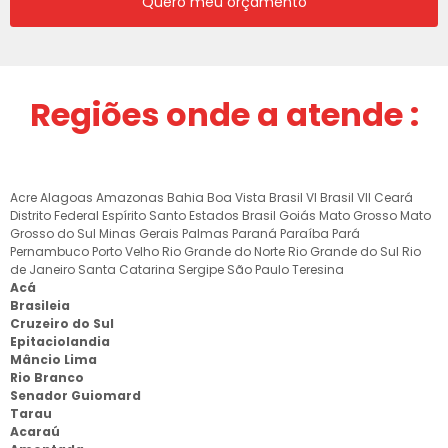
Quero meu orçamento
Regiões onde a atende :
Acre
Alagoas
Amazonas
Bahia
Boa Vista
Brasil VI
Brasil VII
Ceará
Distrito Federal
Espírito Santo
Estados Brasil
Goiás
Mato Grosso
Mato
Grosso do Sul
Minas Gerais
Palmas
Paraná
Paraíba
Pará
Pernambuco
Porto Velho
Rio Grande do Norte
Rio Grande do Sul
Rio
de Janeiro
Santa Catarina
Sergipe
São Paulo
Teresina
Acá
Brasileia
Cruzeiro do Sul
Epitaciolandia
Mâncio Lima
Rio Branco
Senador Guiomard
Tarau
Acaraú