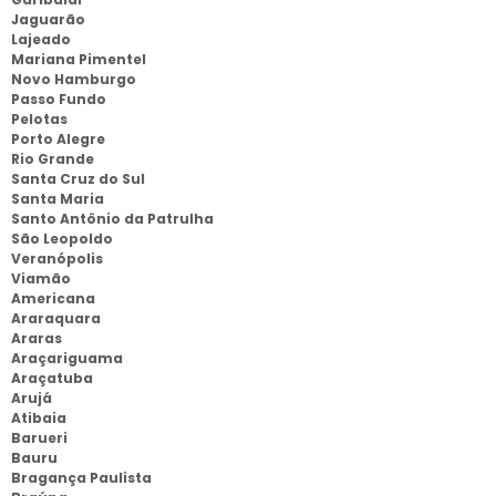
Jaguarão
Lajeado
Mariana Pimentel
Novo Hamburgo
Passo Fundo
Pelotas
Porto Alegre
Rio Grande
Santa Cruz do Sul
Santa Maria
Santo Antônio da Patrulha
São Leopoldo
Veranópolis
Viamão
Americana
Araraquara
Araras
Araçariguama
Araçatuba
Arujá
Atibaia
Barueri
Bauru
Bragança Paulista