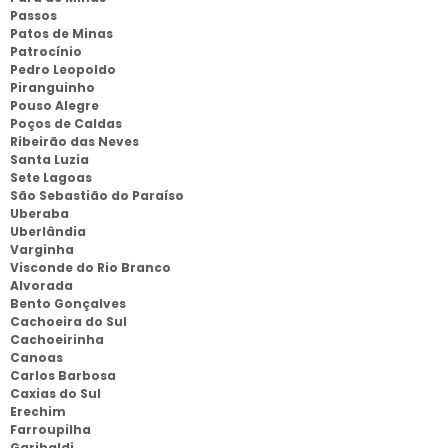
Passos
Patos de Minas
Patrocínio
Pedro Leopoldo
Piranguinho
Pouso Alegre
Poços de Caldas
Ribeirão das Neves
Santa Luzia
Sete Lagoas
São Sebastião do Paraíso
Uberaba
Uberlândia
Varginha
Visconde do Rio Branco
Alvorada
Bento Gonçalves
Cachoeira do Sul
Cachoeirinha
Canoas
Carlos Barbosa
Caxias do Sul
Erechim
Farroupilha
Garibaldi