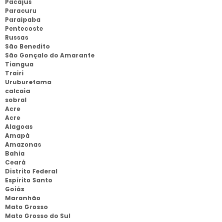
Pacajus
Paracuru
Paraipaba
Pentecoste
Russas
São Benedito
São Gonçalo do Amarante
Tiangua
Trairi
Uruburetama
calcaia
sobral
Acre
Acre
Alagoas
Amapá
Amazonas
Bahia
Ceará
Distrito Federal
Espírito Santo
Goiás
Maranhão
Mato Grosso
Mato Grosso do Sul