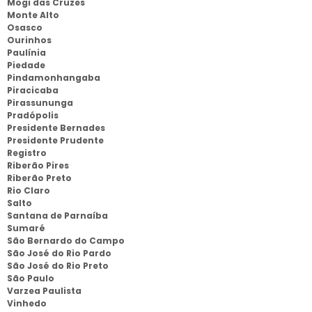
Mogi das Cruzes
Monte Alto
Osasco
Ourinhos
Paulínia
Piedade
Pindamonhangaba
Piracicaba
Pirassununga
Pradópolis
Presidente Bernades
Presidente Prudente
Registro
Riberão Pires
Riberão Preto
Rio Claro
Salto
Santana de Parnaíba
Sumaré
São Bernardo do Campo
São José do Rio Pardo
São José do Rio Preto
São Paulo
Varzea Paulista
Vinhedo