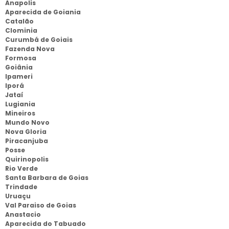
Anapolis
Aparecida de Goiania
Catalão
Clominia
Curumbá de Goiais
Fazenda Nova
Formosa
Goiânia
Ipameri
Iporá
Jataí
Lugiania
Mineiros
Mundo Novo
Nova Gloria
Piracanjuba
Posse
Quirinopolis
Rio Verde
Santa Barbara de Goias
Trindade
Uruaçu
Val Paraiso de Goias
Anastacio
Aparecida do Tabuado