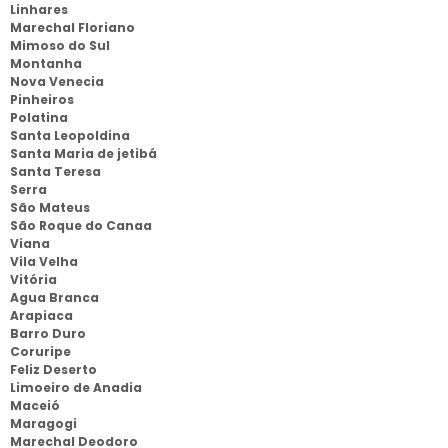
Linhares
Marechal Floriano
Mimoso do Sul
Montanha
Nova Venecia
Pinheiros
Polatina
Santa Leopoldina
Santa Maria de jetibá
Santa Teresa
Serra
São Mateus
São Roque do Canaa
Viana
Vila Velha
Vitória
Agua Branca
Arapiaca
Barro Duro
Coruripe
Feliz Deserto
Limoeiro de Anadia
Maceió
Maragogi
Marechal Deodoro