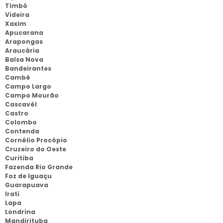
Timbó
Videira
Xaxim
Apucarana
Arapongas
Araucária
Balsa Nova
Bandeirantes
Cambé
Campo Largo
Campo Mourão
Cascavél
Castro
Colombo
Contenda
Cornélio Procópio
Cruzeiro do Oeste
Curitiba
Fazenda Rio Grande
Foz de Iguaçu
Guarapuava
Irati
Lapa
Londrina
Mandirituba