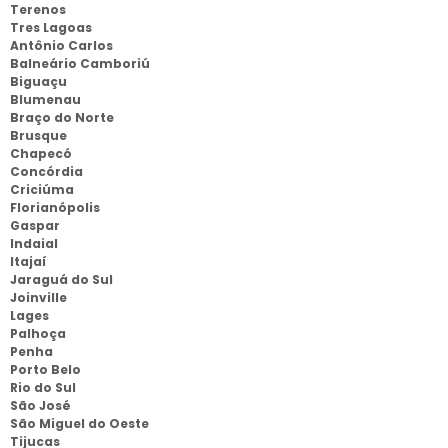
Terenos
Tres Lagoas
Antônio Carlos
Balneário Camboriú
Biguaçu
Blumenau
Braço do Norte
Brusque
Chapecó
Concórdia
Criciúma
Florianópolis
Gaspar
Indaial
Itajaí
Jaraguá do Sul
Joinville
Lages
Palhoça
Penha
Porto Belo
Rio do Sul
São José
São Miguel do Oeste
Tijucas