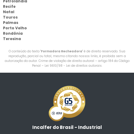
Petrolandia
Recife
Natal
Touros
Palmas
Porto Velho
Rondônia
Teresina
O conteúdo do texto "
Formadora Recheadora
" é de direito reservado. Sua
reprodução, parcial ou total, mesmo citando nossos links, é proibida sem a
autorização do autor. Crime de violação de direito autoral – artigo 184 do Código
Penal –
Lei 9610/98 - Lei de direitos autorais
.
Incalfer do Brasil - Industrial