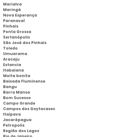
Marialva
Maringá
Nova Esperança
Paranavaí
Pinhais
Ponta Grossa
Sertanópolis
São José dos Pinhais
Toledo
Umuarama
Aracaju
Estancia
Itabaiana
Moita bonita
Baixada Fluminense
Bangu
Barra Mansa
Bom Sucesso
Campo Grande
Campos dos Goytacases
Itaipava
Jacarépagua
Petropolis
Região dos Lagos
Rio de Janeiro