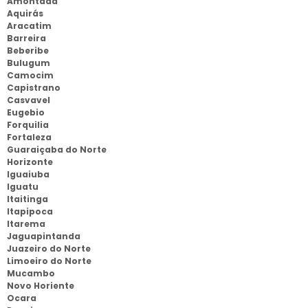
Amontada
Aquirás
Aracatim
Barreira
Beberibe
Bulugum
Camocim
Capistrano
Casvavel
Eugebio
Forquilia
Fortaleza
Guaraiçaba do Norte
Horizonte
Iguaiuba
Iguatu
Itaitinga
Itapipoca
Itarema
Jaguapintanda
Juazeiro do Norte
Limoeiro do Norte
Mucambo
Novo Horiente
Ocara