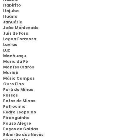
Itabirito
Itajuba
Itaúna
Januária
João Monlevade
Juiz de Fora
Lagoa Formosa
Lavras
Luz
Manhuaçu
Maria da Fé
Montes Claros
Muriaé
Mário Campos
Ouro Fino
Pará de Minas
Passos
Patos de Minas
Patrocínio
Pedro Leopoldo
Piranguinho
Pouso Alegre
Poços de Caldas
Ribeirão das Neves