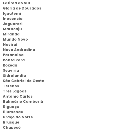
Fatima do Sul
Gloria de Dourados
Iguatemi
Inocencia
Jaguarari
Maracaju
Miranda
Mundo Novo
Naviraí
Nova Andradina
Paranaiba
Ponta Porã
Roxeda
Seuviria
Sidrolandia
São Gabriel do Oeste
Terenos
Tres Lagoas
Antônio Carlos
Balneário Camboriú
Biguaçu
Blumenau
Braço do Norte
Brusque
Chapecó