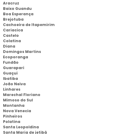
Aracruz
Baixo Guandu
Boa Esperança
Brejotuba
Cachoeira de Itapemirim
Cariacica
Castelo
Colatina
Diana
Domingos Martins
Ecoporanga
Fundão
Guarapari
Guaçui
Ibatiba
João Neiva
Linhares
Marechal Floriano
Mimoso do Sul
Montanha
Nova Venecia
Pinheiros
Polatina
Santa Leopoldina
Santa Maria de jetibá