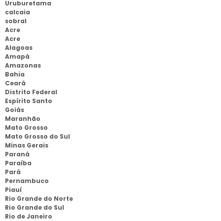
Uruburetama
calcaia
sobral
Acre
Acre
Alagoas
Amapá
Amazonas
Bahia
Ceará
Distrito Federal
Espírito Santo
Goiás
Maranhão
Mato Grosso
Mato Grosso do Sul
Minas Gerais
Paraná
Paraíba
Pará
Pernambuco
Piauí
Rio Grande do Norte
Rio Grande do Sul
Rio de Janeiro