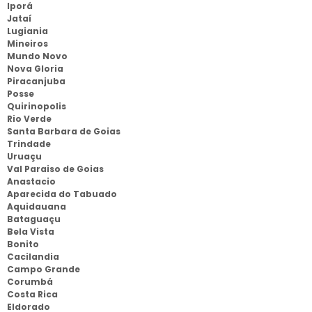
Iporá
Jataí
Lugiania
Mineiros
Mundo Novo
Nova Gloria
Piracanjuba
Posse
Quirinopolis
Rio Verde
Santa Barbara de Goias
Trindade
Uruaçu
Val Paraiso de Goias
Anastacio
Aparecida do Tabuado
Aquidauana
Bataguaçu
Bela Vista
Bonito
Cacilandia
Campo Grande
Corumbá
Costa Rica
Eldorado