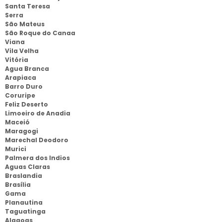
Santa Teresa
Serra
São Mateus
São Roque do Canaa
Viana
Vila Velha
Vitória
Agua Branca
Arapiaca
Barro Duro
Coruripe
Feliz Deserto
Limoeiro de Anadia
Maceió
Maragogi
Marechal Deodoro
Murici
Palmera dos Indios
Aguas Claras
Braslandia
Brasília
Gama
Planautina
Taguatinga
Alagoas