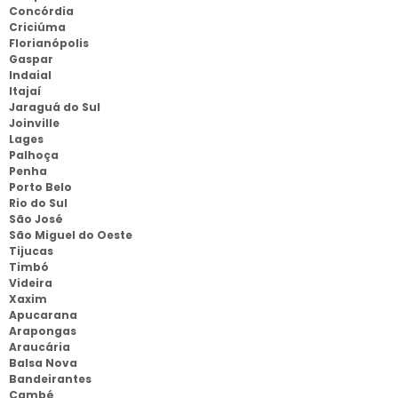
Concórdia
Criciúma
Florianópolis
Gaspar
Indaial
Itajaí
Jaraguá do Sul
Joinville
Lages
Palhoça
Penha
Porto Belo
Rio do Sul
São José
São Miguel do Oeste
Tijucas
Timbó
Videira
Xaxim
Apucarana
Arapongas
Araucária
Balsa Nova
Bandeirantes
Cambé