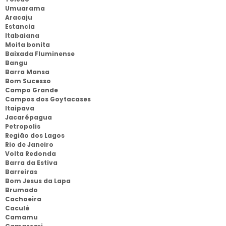
Umuarama
Aracaju
Estancia
Itabaiana
Moita bonita
Baixada Fluminense
Bangu
Barra Mansa
Bom Sucesso
Campo Grande
Campos dos Goytacases
Itaipava
Jacarépagua
Petropolis
Região dos Lagos
Rio de Janeiro
Volta Redonda
Barra da Estiva
Barreiras
Bom Jesus da Lapa
Brumado
Cachoeira
Caculé
Camamu