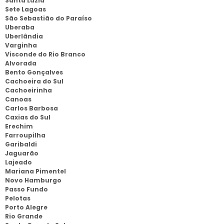
Santa Luzia
Sete Lagoas
São Sebastião do Paraíso
Uberaba
Uberlândia
Varginha
Visconde do Rio Branco
Alvorada
Bento Gonçalves
Cachoeira do Sul
Cachoeirinha
Canoas
Carlos Barbosa
Caxias do Sul
Erechim
Farroupilha
Garibaldi
Jaguarão
Lajeado
Mariana Pimentel
Novo Hamburgo
Passo Fundo
Pelotas
Porto Alegre
Rio Grande