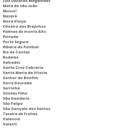
Luiz Eduardo Magalhães
Mata de são João
Mucuri
Nazaré
Nova Visoja
Oliveira dos Brejinhos
Palmas de monte Alto
Pintada
Porto Seguro
Ribeira do Pombal
Rio de Contas
Rodelas
Salvador
Santa Cruz Cabraria
Santa Maria da Vitoria
Senhor do Bonfim
Serra Dourada
Serrinha
Simões Filho
São Desiderio
São Felipe
São Gonçalo dos Santos
Texeira de Freitas
Valencia
Valenti