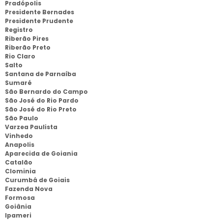
Pradópolis
Presidente Bernades
Presidente Prudente
Registro
Riberão Pires
Riberão Preto
Rio Claro
Salto
Santana de Parnaíba
Sumaré
São Bernardo do Campo
São José do Rio Pardo
São José do Rio Preto
São Paulo
Varzea Paulista
Vinhedo
Anapolis
Aparecida de Goiania
Catalão
Clominia
Curumbá de Goiais
Fazenda Nova
Formosa
Goiânia
Ipameri