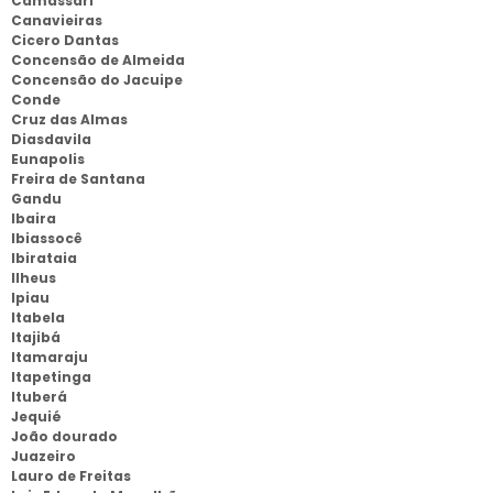
Camassari
Canavieiras
Cicero Dantas
Concensão de Almeida
Concensão do Jacuipe
Conde
Cruz das Almas
Diasdavila
Eunapolis
Freira de Santana
Gandu
Ibaira
Ibiassocê
Ibirataia
Ilheus
Ipiau
Itabela
Itajibá
Itamaraju
Itapetinga
Ituberá
Jequié
João dourado
Juazeiro
Lauro de Freitas