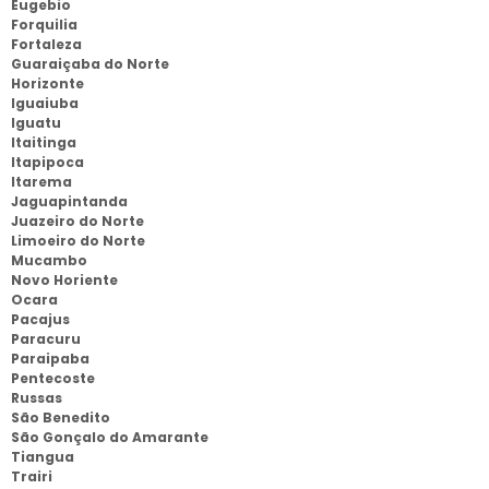
Eugebio
Forquilia
Fortaleza
Guaraiçaba do Norte
Horizonte
Iguaiuba
Iguatu
Itaitinga
Itapipoca
Itarema
Jaguapintanda
Juazeiro do Norte
Limoeiro do Norte
Mucambo
Novo Horiente
Ocara
Pacajus
Paracuru
Paraipaba
Pentecoste
Russas
São Benedito
São Gonçalo do Amarante
Tiangua
Trairi