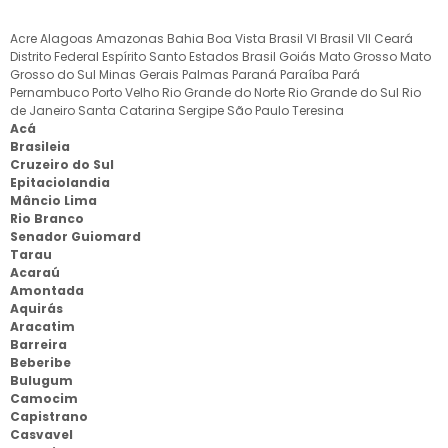
Acre
Alagoas
Amazonas
Bahia
Boa Vista
Brasil VI
Brasil VII
Ceará
Distrito Federal
Espírito Santo
Estados Brasil
Goiás
Mato Grosso
Mato
Grosso do Sul
Minas Gerais
Palmas
Paraná
Paraíba
Pará
Pernambuco
Porto Velho
Rio Grande do Norte
Rio Grande do Sul
Rio
de Janeiro
Santa Catarina
Sergipe
São Paulo
Teresina
Acá
Brasileia
Cruzeiro do Sul
Epitaciolandia
Mâncio Lima
Rio Branco
Senador Guiomard
Tarau
Acaraú
Amontada
Aquirás
Aracatim
Barreira
Beberibe
Bulugum
Camocim
Capistrano
Casvavel