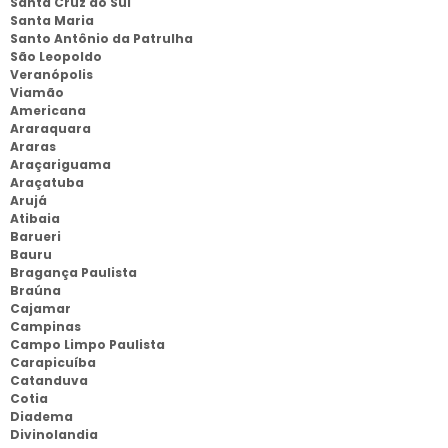
Santa Cruz do Sul
Santa Maria
Santo Antônio da Patrulha
São Leopoldo
Veranópolis
Viamão
Americana
Araraquara
Araras
Araçariguama
Araçatuba
Arujá
Atibaia
Barueri
Bauru
Bragança Paulista
Braúna
Cajamar
Campinas
Campo Limpo Paulista
Carapicuíba
Catanduva
Cotia
Diadema
Divinolandia