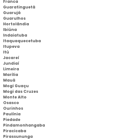
Franca
Guaratinguetá
Guarujá
Guarulhos
Hortolândia
Ibiúna
Indaiatuba
Itaquaquecetuba
Itupeva
Itú
Jacareí
Jundiaí
Limeira
Marília
Mauá
Mogi Guaçu
Mogi das Cruzes
Monte Alto
Osasco
Ourinhos
Paulínia
Piedade
Pindamonhangaba
Piracicaba
Pirassununga