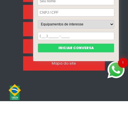
Sobre Nós
Categorias
Clientes
INICIAR CONVERSA
1
Mapa do site
Copyright © Incalfer do Brasil. (Lei 9610 de 19/02/1998)
W3C
W3C