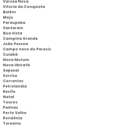
Varzea Nova
Vitoria da Conquista
Belém
Moju
Paraupeba
Santarem
Boa Vista
Campina Grande
João Pessoa
Campo novo do Parecis
Cuiabá
Nova Mutum
Nova Ubiratã
Sapezal
Sorriso
Correntes
Petrolandia
Recife
Natal
Touros
Palmas
Porto Velho
Rondônia
Teresina