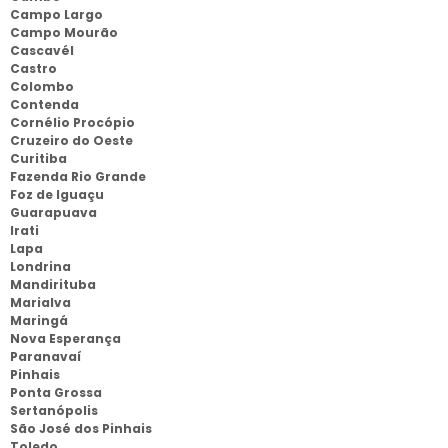
Campo Largo
Campo Mourão
Cascavél
Castro
Colombo
Contenda
Cornélio Procópio
Cruzeiro do Oeste
Curitiba
Fazenda Rio Grande
Foz de Iguaçu
Guarapuava
Irati
Lapa
Londrina
Mandirituba
Marialva
Maringá
Nova Esperança
Paranavaí
Pinhais
Ponta Grossa
Sertanópolis
São José dos Pinhais
Toledo