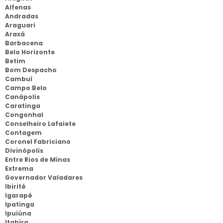
Alfenas
Andradas
Araguari
Araxá
Barbacena
Belo Horizonte
Betim
Bom Despacho
Cambuí
Campo Belo
Canápolis
Caratinga
Congonhal
Conselheiro Lafaiete
Contagem
Coronel Fabriciano
Divinópolis
Entre Rios de Minas
Extrema
Governador Valadares
Ibirité
Igarapé
Ipatinga
Ipuiúna
Itabira