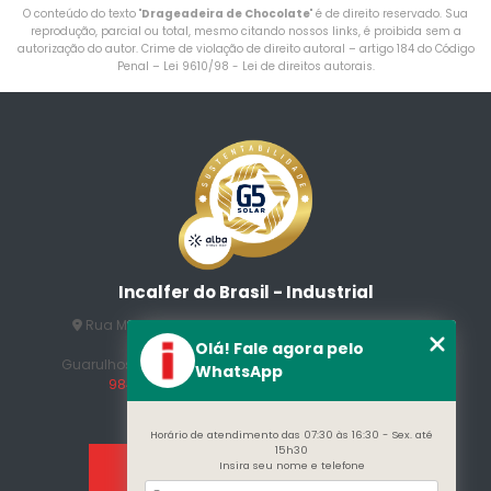
O conteúdo do texto "
Drageadeira de Chocolate
" é de direito reservado. Sua
reprodução, parcial ou total, mesmo citando nossos links, é proibida sem a
autorização do autor. Crime de violação de direito autoral – artigo 184 do Código
Penal –
Lei 9610/98 - Lei de direitos autorais
.
Incalfer do Brasil - Industrial
Rua Manuel Jesus Fernandes , 172 - Jardim Santo
Afonso
Olá! Fale agora pelo
Guarulhos - SP - CEP: 07215-230
(11) 3296-7700
(11)
WhatsApp
98409-5498
contato@incalfer.com.br
Horário de atendimento das 07:30 às 16:30 - Sex. até
15h30
Insira seu nome e telefone
Home