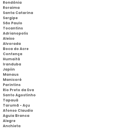
Rondônia
Roraima
Santa Catarina
Sergipe
São Paulo
Tocantins
Adrianopolis
Aleixo
Alvorada
Boca do Acre
Contença
Humaitá
Iranduba
Japiin
Manaus
Manicoré
Parintins
Rio Preto da Eva
Santo Agostinho
Tapauá
Tarumã - Açu
Afonso Claudio
Aguia Branca
Alegre
Anchieta