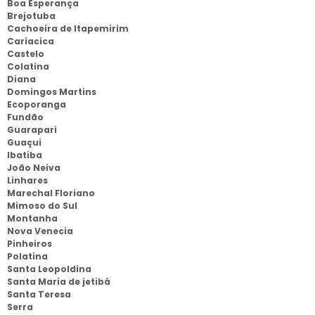
Boa Esperança
Brejotuba
Cachoeira de Itapemirim
Cariacica
Castelo
Colatina
Diana
Domingos Martins
Ecoporanga
Fundão
Guarapari
Guaçui
Ibatiba
João Neiva
Linhares
Marechal Floriano
Mimoso do Sul
Montanha
Nova Venecia
Pinheiros
Polatina
Santa Leopoldina
Santa Maria de jetibá
Santa Teresa
Serra