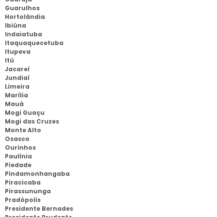
Guarulhos
Hortolândia
Ibiúna
Indaiatuba
Itaquaquecetuba
Itupeva
Itú
Jacareí
Jundiaí
Limeira
Marília
Mauá
Mogi Guaçu
Mogi das Cruzes
Monte Alto
Osasco
Ourinhos
Paulínia
Piedade
Pindamonhangaba
Piracicaba
Pirassununga
Pradópolis
Presidente Bernades