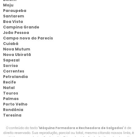
Moju
Paraupeba
Santarem
Boa Vista
Campina Grande
João Pessoa
Campo novo do Parecis
Cuiabá
Nova Mutum
Nova Ubiratã
Sapezal
Sorriso
Correntes
Petrolandia
Recife
Natal
Touros
Palmas
Porto Velho
Rondônia
Teresina
O conteúdo do texto "
Máquina Formadora e Recheadora de Salgados
" é de
direito reservado. Sua reprodução, parcial ou total, mesmo citando nossos links, é