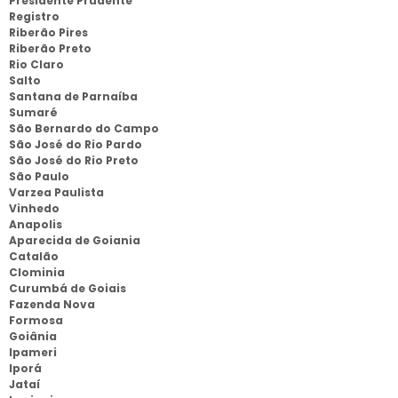
Presidente Prudente
Registro
Riberão Pires
Riberão Preto
Rio Claro
Salto
Santana de Parnaíba
Sumaré
São Bernardo do Campo
São José do Rio Pardo
São José do Rio Preto
São Paulo
Varzea Paulista
Vinhedo
Anapolis
Aparecida de Goiania
Catalão
Clominia
Curumbá de Goiais
Fazenda Nova
Formosa
Goiânia
Ipameri
Iporá
Jataí