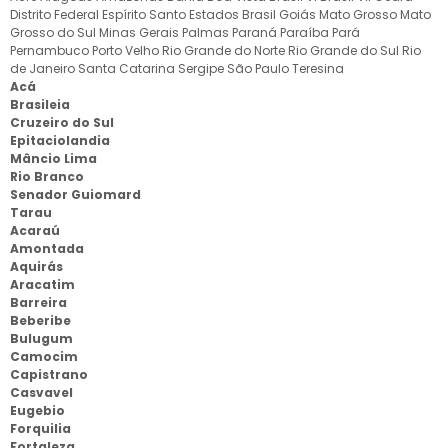
Distrito Federal
Espírito Santo
Estados Brasil
Goiás
Mato Grosso
Mato
Grosso do Sul
Minas Gerais
Palmas
Paraná
Paraíba
Pará
Pernambuco
Porto Velho
Rio Grande do Norte
Rio Grande do Sul
Rio
de Janeiro
Santa Catarina
Sergipe
São Paulo
Teresina
Acá
Brasileia
Cruzeiro do Sul
Epitaciolandia
Mâncio Lima
Rio Branco
Senador Guiomard
Tarau
Acaraú
Amontada
Aquirás
Aracatim
Barreira
Beberibe
Bulugum
Camocim
Capistrano
Casvavel
Eugebio
Forquilia
Fortaleza