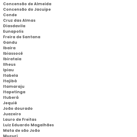
Concensão de Almeida
Concensão do Jacuipe
Conde
Cruz das Almas
Diasdavila
Eunapolis
Freira de Santana
Gandu
Ibaira
Ibiassocê
Ibirataia
Ilheus
Ipiau
Itabela
Itajibá
Itamaraju
Itapetinga
Ituberá
Jequié
João dourado
Juazeiro
Lauro de Freitas
Luiz Eduardo Magalhães
Mata de são João
Mucuri