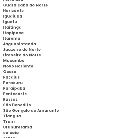
Guaraiçaba do Norte
Horizonte
Iguaiuba
Iguatu
Itaitinga
Itapipoca
Itarema
Jaguapintanda
Juazeiro do Norte
Limoeiro do Norte
Mucambo
Novo Horiente
Ocara
Pacajus
Paracuru
Paraipaba
Pentecoste
Russas
São Benedito
São Gonçalo do Amarante
Tiangua
Trairi
Uruburetama
calcaia