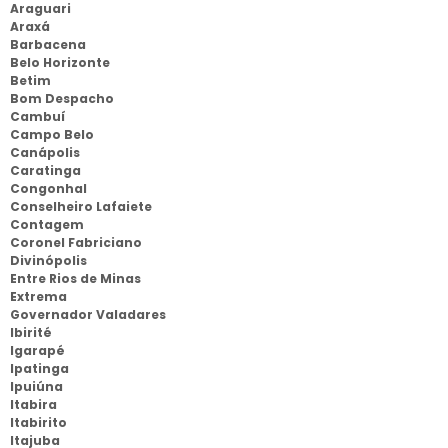
Araguari
Araxá
Barbacena
Belo Horizonte
Betim
Bom Despacho
Cambuí
Campo Belo
Canápolis
Caratinga
Congonhal
Conselheiro Lafaiete
Contagem
Coronel Fabriciano
Divinópolis
Entre Rios de Minas
Extrema
Governador Valadares
Ibirité
Igarapé
Ipatinga
Ipuiúna
Itabira
Itabirito
Itajuba