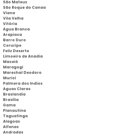
São Mateus
São Roque do Canaa
Viana
Vila Velha
Vitória
Agua Branca
Arapiaca
Barro Duro
Coruripe
Feliz Deserto
Limoeiro de Anadia
Maceió
Maragogi
Marechal Deodoro
Murici
Palmera dos Indios
Aguas Claras
Braslandia
Brasília
Gama
Planautina
Taguatinga
Alagoas
Alfenas
Andradas