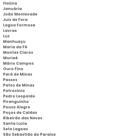
Itaúna
Januária
João Monlevade
Juiz de Fora
Lagoa Formosa
Lavras
Luz
Manhuaçu
Maria da Fé
Montes Claros
Muriaé
Mário Campos
Ouro Fino
Pará de Minas
Passos
Patos de Minas
Patrocínio
Pedro Leopoldo
Piranguinho
Pouso Alegre
Poços de Caldas
Ribeirão das Neves
Santa Luzia
Sete Lagoas
São Sebastião do Paraíso