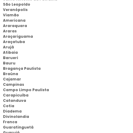
São Leopoldo
Veranópolis
Viamão
Americana
Araraquara
Araras
Araçariguama
Araçatuba
Arujá
Atibaia
Barueri
Bauru
Bragança Paulista
Braúna
Cajamar
Campinas
Campo Limpo Paulista
Carapicuíba
Catanduva
Cotia
Diadema
Divinolandia
Franca
Guaratinguetá
Guarujá