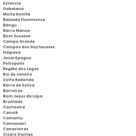
Estancia
Itabaiana
Moita bonita
Baixada Fluminense
Bangu
Barra Mansa
Bom Sucesso
Campo Grande
Campos dos Goytacases
Itaipava
Jacarépagua
Petropolis
Região dos Lagos
Rio de Janeiro
Volta Redonda
Barra da Estiva
Barreiras
Bom Jesus da Lapa
Brumado
Cachoeira
Caculé
Camamu
Camassari
Canavieiras
Cicero Dantas