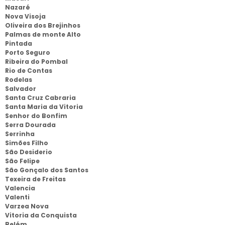
Nazaré
Nova Visoja
Oliveira dos Brejinhos
Palmas de monte Alto
Pintada
Porto Seguro
Ribeira do Pombal
Rio de Contas
Rodelas
Salvador
Santa Cruz Cabraria
Santa Maria da Vitoria
Senhor do Bonfim
Serra Dourada
Serrinha
Simões Filho
São Desiderio
São Felipe
São Gonçalo dos Santos
Texeira de Freitas
Valencia
Valenti
Varzea Nova
Vitoria da Conquista
Belém