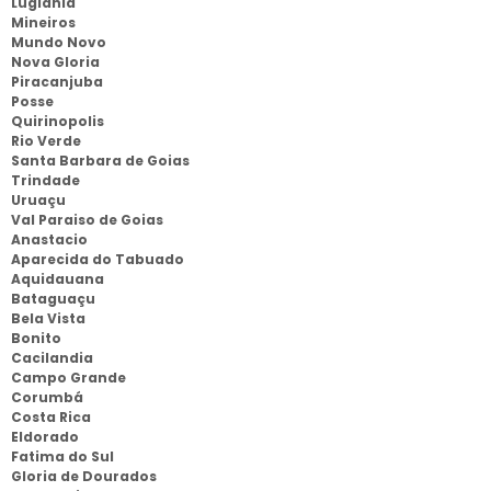
Lugiania
Mineiros
Mundo Novo
Nova Gloria
Piracanjuba
Posse
Quirinopolis
Rio Verde
Santa Barbara de Goias
Trindade
Uruaçu
Val Paraiso de Goias
Anastacio
Aparecida do Tabuado
Aquidauana
Bataguaçu
Bela Vista
Bonito
Cacilandia
Campo Grande
Corumbá
Costa Rica
Eldorado
Fatima do Sul
Gloria de Dourados