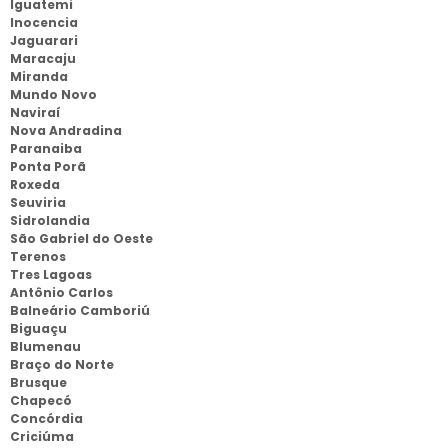
Iguatemi
Inocencia
Jaguarari
Maracaju
Miranda
Mundo Novo
Naviraí
Nova Andradina
Paranaiba
Ponta Porã
Roxeda
Seuviria
Sidrolandia
São Gabriel do Oeste
Terenos
Tres Lagoas
Antônio Carlos
Balneário Camboriú
Biguaçu
Blumenau
Braço do Norte
Brusque
Chapecó
Concórdia
Criciúma