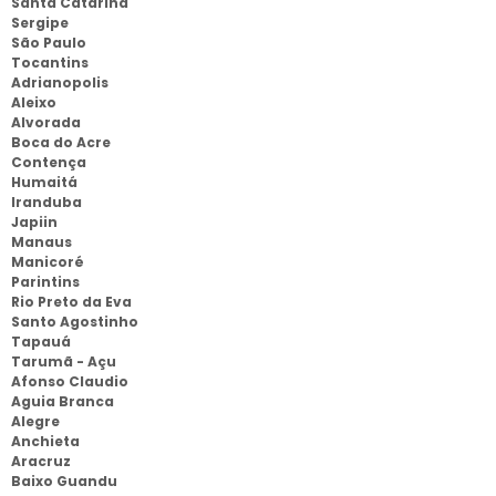
Santa Catarina
Sergipe
São Paulo
Tocantins
Adrianopolis
Aleixo
Alvorada
Boca do Acre
Contença
Humaitá
Iranduba
Japiin
Manaus
Manicoré
Parintins
Rio Preto da Eva
Santo Agostinho
Tapauá
Tarumã - Açu
Afonso Claudio
Aguia Branca
Alegre
Anchieta
Aracruz
Baixo Guandu