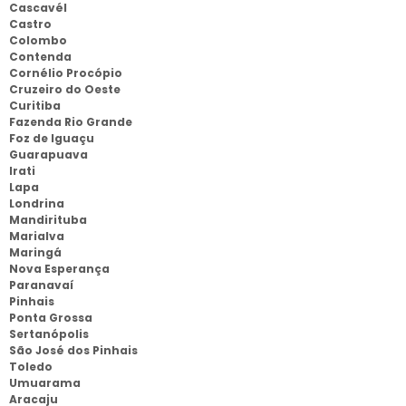
Cascavél
Castro
Colombo
Contenda
Cornélio Procópio
Cruzeiro do Oeste
Curitiba
Fazenda Rio Grande
Foz de Iguaçu
Guarapuava
Irati
Lapa
Londrina
Mandirituba
Marialva
Maringá
Nova Esperança
Paranavaí
Pinhais
Ponta Grossa
Sertanópolis
São José dos Pinhais
Toledo
Umuarama
Aracaju