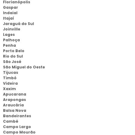
Florianópolis
Gaspar
Indaial
Itajaí
Jaraguá do Sul
Joinville
Lages
Palhoça
Penha
Porto Belo
Rio do Sul
São José
São Miguel do Oeste
Tijucas
Timbó
Videira
Xaxim
Apucarana
Arapongas
Araucária
Balsa Nova
Bandeirantes
Cambé
Campo Largo
Campo Mourão