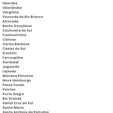
Uberaba
Uberlândia
Varginha
Visconde do Rio Branco
Alvorada
Bento Gonçalves
Cachoeira do Sul
Cachoeirinha
Canoas
Carlos Barbosa
Caxias do Sul
Erechim
Farroupilha
Garibaldi
Jaguarão
Lajeado
Mariana Pimentel
Novo Hamburgo
Passo Fundo
Pelotas
Porto Alegre
Rio Grande
Santa Cruz do Sul
Santa Maria
Santo Antônio da Patrulha