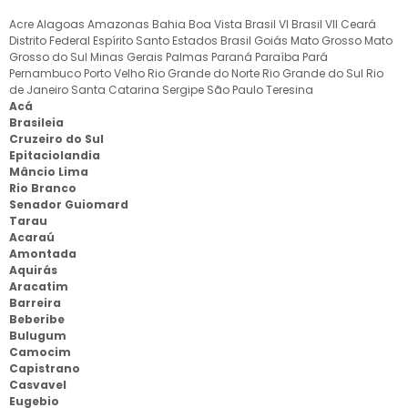
Acre
Alagoas
Amazonas
Bahia
Boa Vista
Brasil VI
Brasil VII
Ceará
Distrito Federal
Espírito Santo
Estados Brasil
Goiás
Mato Grosso
Mato
Grosso do Sul
Minas Gerais
Palmas
Paraná
Paraíba
Pará
Pernambuco
Porto Velho
Rio Grande do Norte
Rio Grande do Sul
Rio
de Janeiro
Santa Catarina
Sergipe
São Paulo
Teresina
Acá
Brasileia
Cruzeiro do Sul
Epitaciolandia
Mâncio Lima
Rio Branco
Senador Guiomard
Tarau
Acaraú
Amontada
Aquirás
Aracatim
Barreira
Beberibe
Bulugum
Camocim
Capistrano
Casvavel
Eugebio