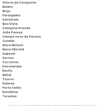
Vitoria da Conquista
Belém
Moju
Paraupeba
Santarem
Boa Vista
Campina Grande
João Pessoa
Campo novo do Parecis
Cuiabá
Nova Mutum
Nova Ubiratã
Sapezal
Sorriso
Correntes
Petrolandia
Recife
Natal
Touros
Palmas
Porto Velho
Rondônia
Teresina