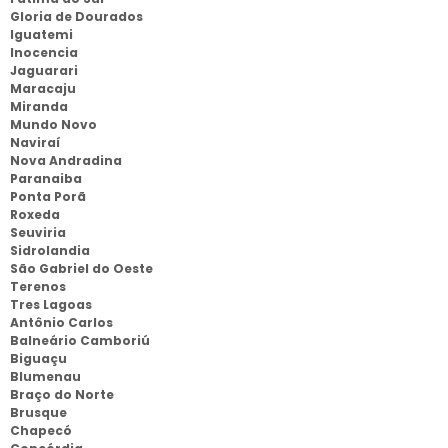
Gloria de Dourados
Iguatemi
Inocencia
Jaguarari
Maracaju
Miranda
Mundo Novo
Naviraí
Nova Andradina
Paranaiba
Ponta Porã
Roxeda
Seuviria
Sidrolandia
São Gabriel do Oeste
Terenos
Tres Lagoas
Antônio Carlos
Balneário Camboriú
Biguaçu
Blumenau
Braço do Norte
Brusque
Chapecó