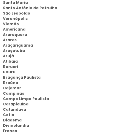
Santa Maria
Santo Antônio da Patrulha
São Leopoldo
Veranópolis
Viamão
Americana
Araraquara
Araras
Araçariguama
Araçatuba
Arujá
Atibaia
Barueri
Bauru
Bragança Paulista
Braúna
Cajamar
Campinas
Campo Limpo Paulista
Carapicuíba
Catanduva
Cotia
Diadema
Divinolandia
Franca