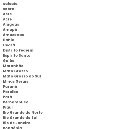
calcaia
sobral
Acre
Acre
Alagoas
Amapá
Amazonas
Bahia
Ceará
Distrito Federal
Espírito Santo
Goiás
Maranhão
Mato Grosso
Mato Grosso do Sul
Minas Gerais
Paraná
Paraíba
Pará
Pernambuco
Piauí
Rio Grande do Norte
Rio Grande do Sul
Rio de Janeiro
Rondônia