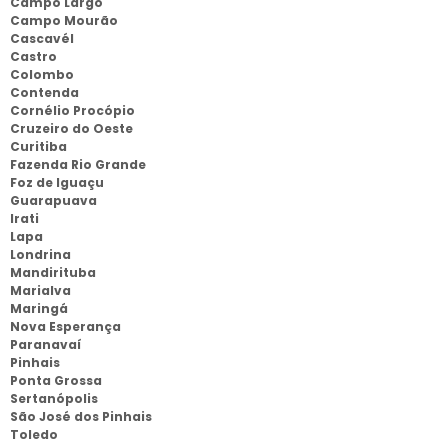
Campo Largo
Campo Mourão
Cascavél
Castro
Colombo
Contenda
Cornélio Procópio
Cruzeiro do Oeste
Curitiba
Fazenda Rio Grande
Foz de Iguaçu
Guarapuava
Irati
Lapa
Londrina
Mandirituba
Marialva
Maringá
Nova Esperança
Paranavaí
Pinhais
Ponta Grossa
Sertanópolis
São José dos Pinhais
Toledo