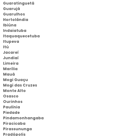
Guaratinguetá
Guarujá
Guarulhos
Hortolândia
Ibiúna
Indaiatuba
Itaquaquecetuba
Itupeva
Itú
Jacareí
Jundiaí
Limeira
Marília
Mauá
Mogi Guaçu
Mogi das Cruzes
Monte Alto
Osasco
Ourinhos
Paulínia
Piedade
Pindamonhangaba
Piracicaba
Pirassununga
Pradópolis