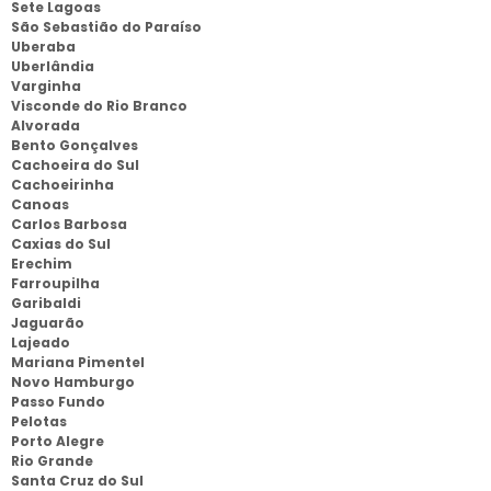
Sete Lagoas
São Sebastião do Paraíso
Uberaba
Uberlândia
Varginha
Visconde do Rio Branco
Alvorada
Bento Gonçalves
Cachoeira do Sul
Cachoeirinha
Canoas
Carlos Barbosa
Caxias do Sul
Erechim
Farroupilha
Garibaldi
Jaguarão
Lajeado
Mariana Pimentel
Novo Hamburgo
Passo Fundo
Pelotas
Porto Alegre
Rio Grande
Santa Cruz do Sul