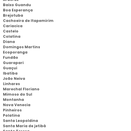
Baixo Guandu
Boa Esperança
Brejotuba
Cachoeira de Itapemirim
Cariacica
Castelo
Colatina
Diana
Domingos Martins
Ecoporanga
Fundão
Guarapari
Guaçui
Ibatiba
João Neiva
Linhares
Marechal Floriano
Mimoso do Sul
Montanha
Nova Venecia
Pinheiros
Polatina
Santa Leopoldina
Santa Maria de jetibá