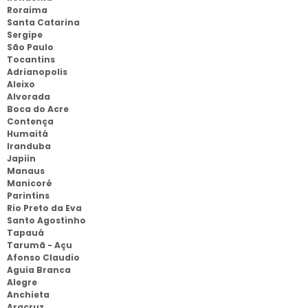
Roraima
Santa Catarina
Sergipe
São Paulo
Tocantins
Adrianopolis
Aleixo
Alvorada
Boca do Acre
Contença
Humaitá
Iranduba
Japiin
Manaus
Manicoré
Parintins
Rio Preto da Eva
Santo Agostinho
Tapauá
Tarumã - Açu
Afonso Claudio
Aguia Branca
Alegre
Anchieta
Aracruz