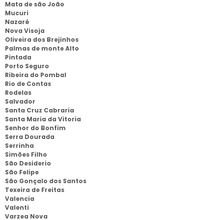
Mata de são João
Mucuri
Nazaré
Nova Visoja
Oliveira dos Brejinhos
Palmas de monte Alto
Pintada
Porto Seguro
Ribeira do Pombal
Rio de Contas
Rodelas
Salvador
Santa Cruz Cabraria
Santa Maria da Vitoria
Senhor do Bonfim
Serra Dourada
Serrinha
Simões Filho
São Desiderio
São Felipe
São Gonçalo dos Santos
Texeira de Freitas
Valencia
Valenti
Varzea Nova