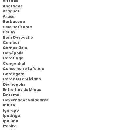
Alfenas
Andradas
Araguari
Araxá
Barbacena
Belo Horizonte
Betim
Bom Despacho
Cambuí
Campo Belo
Canápolis
Caratinga
Congonhal
Conselheiro Lafaiete
Contagem
Coronel Fabriciano
Divinópolis
Entre Rios de Minas
Extrema
Governador Valadares
Ibirité
Igarapé
Ipatinga
Ipuiúna
Itabira