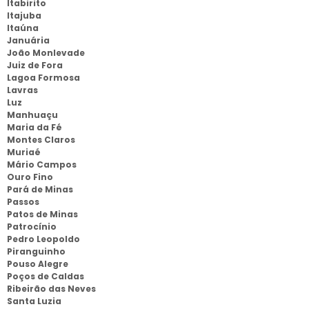
Itabirito
Itajuba
Itaúna
Januária
João Monlevade
Juiz de Fora
Lagoa Formosa
Lavras
Luz
Manhuaçu
Maria da Fé
Montes Claros
Muriaé
Mário Campos
Ouro Fino
Pará de Minas
Passos
Patos de Minas
Patrocínio
Pedro Leopoldo
Piranguinho
Pouso Alegre
Poços de Caldas
Ribeirão das Neves
Santa Luzia