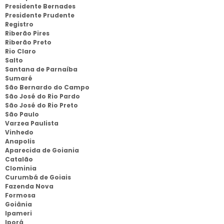
Presidente Bernades
Presidente Prudente
Registro
Riberão Pires
Riberão Preto
Rio Claro
Salto
Santana de Parnaíba
Sumaré
São Bernardo do Campo
São José do Rio Pardo
São José do Rio Preto
São Paulo
Varzea Paulista
Vinhedo
Anapolis
Aparecida de Goiania
Catalão
Clominia
Curumbá de Goiais
Fazenda Nova
Formosa
Goiânia
Ipameri
Iporá