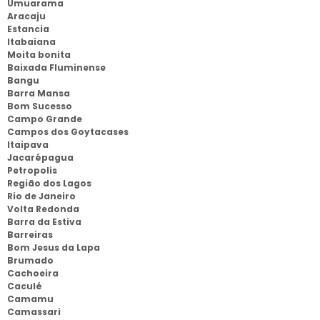
Umuarama
Aracaju
Estancia
Itabaiana
Moita bonita
Baixada Fluminense
Bangu
Barra Mansa
Bom Sucesso
Campo Grande
Campos dos Goytacases
Itaipava
Jacarépagua
Petropolis
Região dos Lagos
Rio de Janeiro
Volta Redonda
Barra da Estiva
Barreiras
Bom Jesus da Lapa
Brumado
Cachoeira
Caculé
Camamu
Camassari