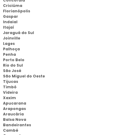
Concórdia
Criciúma
Florianópolis
Gaspar
Indaial
Itajaí
Jaraguá do Sul
Joinville
Lages
Palhoça
Penha
Porto Belo
Rio do Sul
São José
São Miguel do Oeste
Tijucas
Timbó
Videira
Xaxim
Apucarana
Arapongas
Araucária
Balsa Nova
Bandeirantes
Cambé