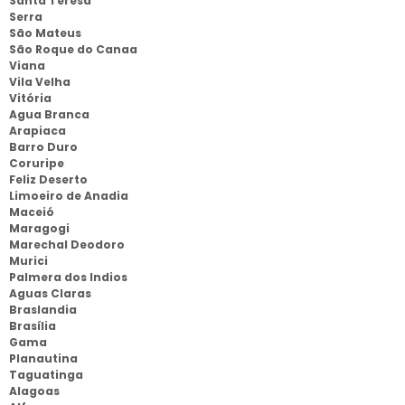
Santa Teresa
Serra
São Mateus
São Roque do Canaa
Viana
Vila Velha
Vitória
Agua Branca
Arapiaca
Barro Duro
Coruripe
Feliz Deserto
Limoeiro de Anadia
Maceió
Maragogi
Marechal Deodoro
Murici
Palmera dos Indios
Aguas Claras
Braslandia
Brasília
Gama
Planautina
Taguatinga
Alagoas