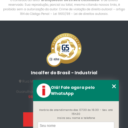
O conteúdo do texto "
Branqueador de Esteira Cozinhador
" é de direito
reservado. Sua reprodução, parcial ou total, mesmo citando nossos links, é
proibida sem a autorização do autor. Crime de violação de direito autoral – artigo
184 do Código Penal –
Lei 9610/98 - Lei de direitos autorais
.
Incalfer do Brasil - Industrial
Rua Manuel Jesus Fernandes , 172 - Jardim Santo
Afonso
Olá! Fale agora pelo
Guarulhos - SP - CEP: 07215-230
(11) 3296-7700
(11)
WhatsApp
98409-5498
contato@incalfer.com.br
Horário de atendimento das 07:30 às 16:30 - Sex. até
15h30
Insira seu nome e telefone
Home