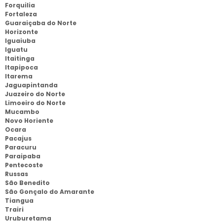
Forquilia
Fortaleza
Guaraiçaba do Norte
Horizonte
Iguaiuba
Iguatu
Itaitinga
Itapipoca
Itarema
Jaguapintanda
Juazeiro do Norte
Limoeiro do Norte
Mucambo
Novo Horiente
Ocara
Pacajus
Paracuru
Paraipaba
Pentecoste
Russas
São Benedito
São Gonçalo do Amarante
Tiangua
Trairi
Uruburetama