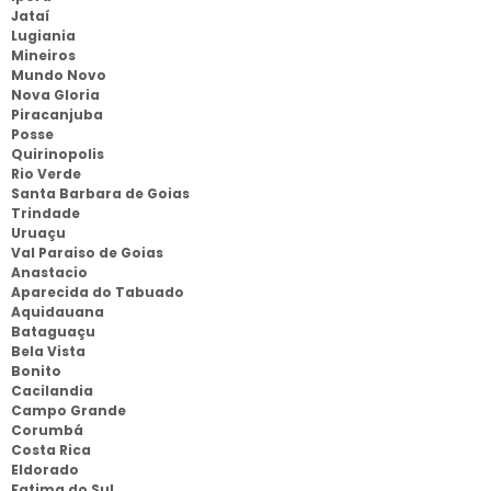
Jataí
Lugiania
Mineiros
Mundo Novo
Nova Gloria
Piracanjuba
Posse
Quirinopolis
Rio Verde
Santa Barbara de Goias
Trindade
Uruaçu
Val Paraiso de Goias
Anastacio
Aparecida do Tabuado
Aquidauana
Bataguaçu
Bela Vista
Bonito
Cacilandia
Campo Grande
Corumbá
Costa Rica
Eldorado
Fatima do Sul