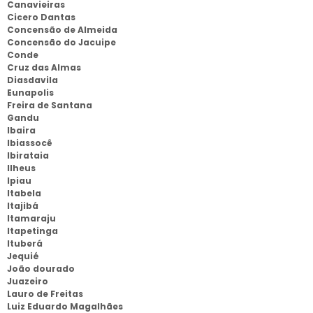
Canavieiras
Cicero Dantas
Concensão de Almeida
Concensão do Jacuipe
Conde
Cruz das Almas
Diasdavila
Eunapolis
Freira de Santana
Gandu
Ibaira
Ibiassocê
Ibirataia
Ilheus
Ipiau
Itabela
Itajibá
Itamaraju
Itapetinga
Ituberá
Jequié
João dourado
Juazeiro
Lauro de Freitas
Luiz Eduardo Magalhães