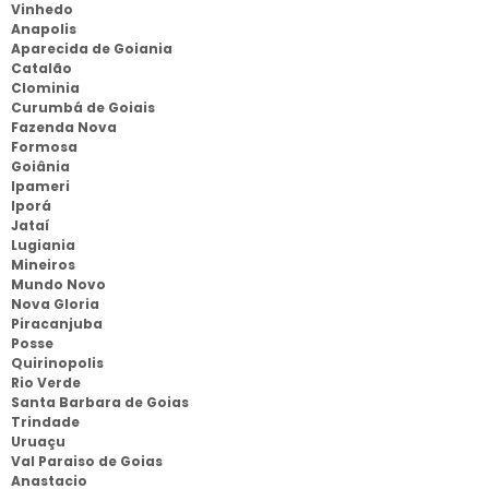
Vinhedo
Anapolis
Aparecida de Goiania
Catalão
Clominia
Curumbá de Goiais
Fazenda Nova
Formosa
Goiânia
Ipameri
Iporá
Jataí
Lugiania
Mineiros
Mundo Novo
Nova Gloria
Piracanjuba
Posse
Quirinopolis
Rio Verde
Santa Barbara de Goias
Trindade
Uruaçu
Val Paraiso de Goias
Anastacio