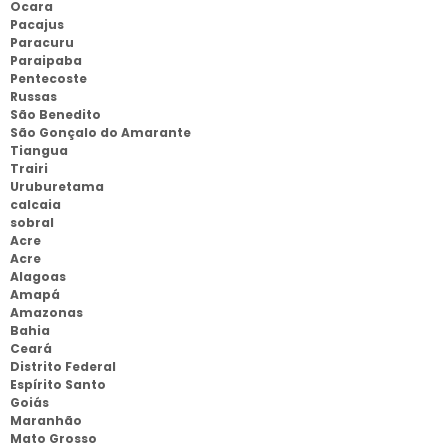
Ocara
Pacajus
Paracuru
Paraipaba
Pentecoste
Russas
São Benedito
São Gonçalo do Amarante
Tiangua
Trairi
Uruburetama
calcaia
sobral
Acre
Acre
Alagoas
Amapá
Amazonas
Bahia
Ceará
Distrito Federal
Espírito Santo
Goiás
Maranhão
Mato Grosso