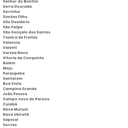
Senhor do Bonfim
Serra Dourada
Serrinha
Simões Filho
São Desiderio
São Felipe
São Gonçalo dos Santos
Texeira de Freitas
Valencia
Valenti
Varzea Nova
Vitoria da Conquista
Belém
Moju
Paraupeba
Santarem
Boa Vista
Campina Grande
João Pessoa
Campo novo do Parecis
Cuiabá
Nova Mutum
Nova Ubiratã
Sapezal
Sorriso