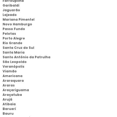
Farroupilha
Garibaldi
Jaguarão
Lajeado
Mariana Pimentel
Novo Hamburgo
Passo Fundo
Pelotas
Porto Alegre
Rio Grande
Santa Cruz do Sul
Santa Maria
Santo Antônio da Patrulha
São Leopoldo
Veranópolis
Viamão
Americana
Araraquara
Araras
Araçariguama
Araçatuba
Arujá
Atibaia
Barueri
Bauru