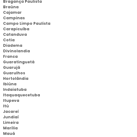
Bragança Paulista
Braúna
Cajamar
Campinas
Campo Limpo Paulista
Carapicuíba
Catanduva
Cotia
Diadema
Divinolandia
Franca
Guaratinguetá
Guarujá
Guarulhos
Hortolândia
Ibiúna
Indaiatuba
Itaquaquecetuba
Itupeva
Itú
Jacareí
Jundiaí
Limeira
Marília
Mauá