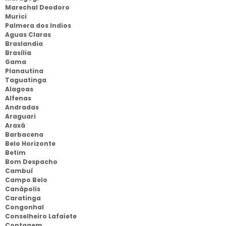
Marechal Deodoro
Murici
Palmera dos Indios
Aguas Claras
Braslandia
Brasília
Gama
Planautina
Taguatinga
Alagoas
Alfenas
Andradas
Araguari
Araxá
Barbacena
Belo Horizonte
Betim
Bom Despacho
Cambuí
Campo Belo
Canápolis
Caratinga
Congonhal
Conselheiro Lafaiete
Contagem