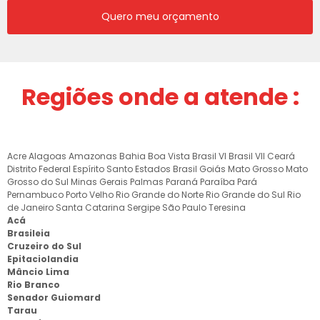
Quero meu orçamento
Regiões onde a atende :
Acre
Alagoas
Amazonas
Bahia
Boa Vista
Brasil VI
Brasil VII
Ceará
Distrito Federal
Espírito Santo
Estados Brasil
Goiás
Mato Grosso
Mato
Grosso do Sul
Minas Gerais
Palmas
Paraná
Paraíba
Pará
Pernambuco
Porto Velho
Rio Grande do Norte
Rio Grande do Sul
Rio
de Janeiro
Santa Catarina
Sergipe
São Paulo
Teresina
Acá
Brasileia
Cruzeiro do Sul
Epitaciolandia
Mâncio Lima
Rio Branco
Senador Guiomard
Tarau