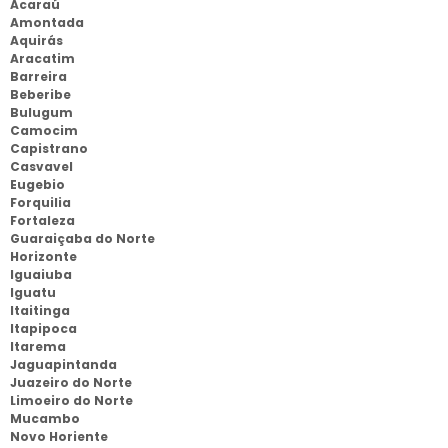
Acaraú
Amontada
Aquirás
Aracatim
Barreira
Beberibe
Bulugum
Camocim
Capistrano
Casvavel
Eugebio
Forquilia
Fortaleza
Guaraiçaba do Norte
Horizonte
Iguaiuba
Iguatu
Itaitinga
Itapipoca
Itarema
Jaguapintanda
Juazeiro do Norte
Limoeiro do Norte
Mucambo
Novo Horiente