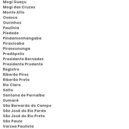
Mogi Guaçu
Mogi das Cruzes
Monte Alto
Osasco
Ourinhos
Paulínia
Piedade
Pindamonhangaba
Piracicaba
Pirassununga
Pradópolis
Presidente Bernades
Presidente Prudente
Registro
Riberão Pires
Riberão Preto
Rio Claro
Salto
Santana de Parnaíba
Sumaré
São Bernardo do Campo
São José do Rio Pardo
São José do Rio Preto
São Paulo
Varzea Paulista