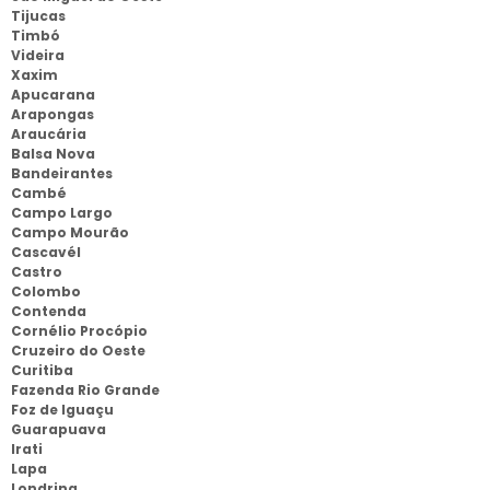
Tijucas
Timbó
Videira
Xaxim
Apucarana
Arapongas
Araucária
Balsa Nova
Bandeirantes
Cambé
Campo Largo
Campo Mourão
Cascavél
Castro
Colombo
Contenda
Cornélio Procópio
Cruzeiro do Oeste
Curitiba
Fazenda Rio Grande
Foz de Iguaçu
Guarapuava
Irati
Lapa
Londrina