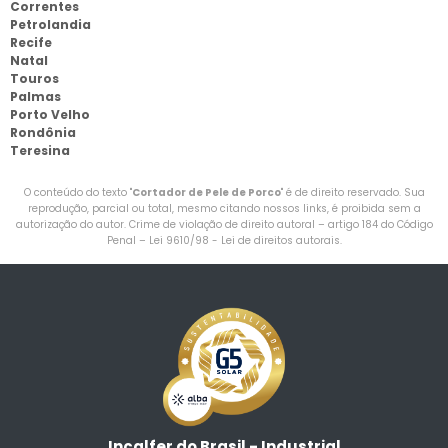
Correntes
Petrolandia
Recife
Natal
Touros
Palmas
Porto Velho
Rondônia
Teresina
O conteúdo do texto "
Cortador de Pele de Porco
" é de direito reservado. Sua
reprodução, parcial ou total, mesmo citando nossos links, é proibida sem a
autorização do autor. Crime de violação de direito autoral – artigo 184 do Código
Penal –
Lei 9610/98 - Lei de direitos autorais
.
Incalfer do Brasil - Industrial