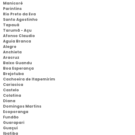
Manicoré
Parintins
Rio Preto da Eva
Santo Agostinho
Tapauá
Tarumã - Açu
Afonso Claudio
Aguia Branca
Alegre
Anchieta
Aracruz
Baixo Guandu
Boa Esperança
Brejotuba
Cachoeira de Itapemirim
Cariacica
Castelo
Colatina
Diana
Domingos Martins
Ecoporanga
Fundão
Guarapari
Guaçui
Ibatiba