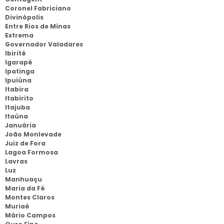
Coronel Fabriciano
Divinópolis
Entre Rios de Minas
Extrema
Governador Valadares
Ibirité
Igarapé
Ipatinga
Ipuiúna
Itabira
Itabirito
Itajuba
Itaúna
Januária
João Monlevade
Juiz de Fora
Lagoa Formosa
Lavras
Luz
Manhuaçu
Maria da Fé
Montes Claros
Muriaé
Mário Campos