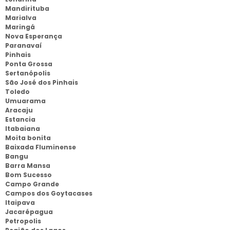
Mandirituba
Marialva
Maringá
Nova Esperança
Paranavaí
Pinhais
Ponta Grossa
Sertanópolis
São José dos Pinhais
Toledo
Umuarama
Aracaju
Estancia
Itabaiana
Moita bonita
Baixada Fluminense
Bangu
Barra Mansa
Bom Sucesso
Campo Grande
Campos dos Goytacases
Itaipava
Jacarépagua
Petropolis