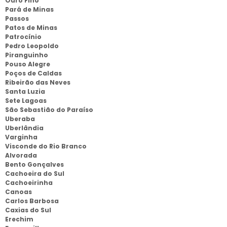
Ouro Fino
Pará de Minas
Passos
Patos de Minas
Patrocínio
Pedro Leopoldo
Piranguinho
Pouso Alegre
Poços de Caldas
Ribeirão das Neves
Santa Luzia
Sete Lagoas
São Sebastião do Paraíso
Uberaba
Uberlândia
Varginha
Visconde do Rio Branco
Alvorada
Bento Gonçalves
Cachoeira do Sul
Cachoeirinha
Canoas
Carlos Barbosa
Caxias do Sul
Erechim