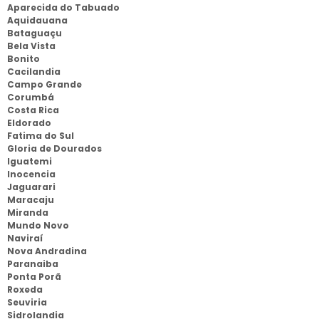
Aparecida do Tabuado
Aquidauana
Bataguaçu
Bela Vista
Bonito
Cacilandia
Campo Grande
Corumbá
Costa Rica
Eldorado
Fatima do Sul
Gloria de Dourados
Iguatemi
Inocencia
Jaguarari
Maracaju
Miranda
Mundo Novo
Naviraí
Nova Andradina
Paranaiba
Ponta Porã
Roxeda
Seuviria
Sidrolandia