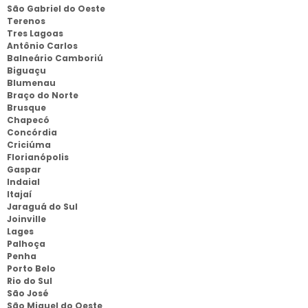
São Gabriel do Oeste
Terenos
Tres Lagoas
Antônio Carlos
Balneário Camboriú
Biguaçu
Blumenau
Braço do Norte
Brusque
Chapecó
Concórdia
Criciúma
Florianópolis
Gaspar
Indaial
Itajaí
Jaraguá do Sul
Joinville
Lages
Palhoça
Penha
Porto Belo
Rio do Sul
São José
São Miguel do Oeste