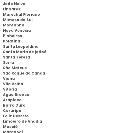
João Neiva
Linhares
Marechal Floriano
Mimoso do Sul
Montanha
Nova Venecia
Pinheiros
Polatina
Santa Leopoldina
Santa Maria de jetibá
Santa Teresa
Serra
São Mateus
São Roque do Canaa
Viana
Vila Velha
Vitória
Agua Branca
Arapiaca
Barro Duro
Coruripe
Feliz Deserto
Limoeiro de Anadia
Maceió
Maragogi