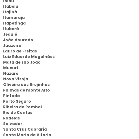
Ipiau
Itabela
Itajibá
Itamaraju
Itapetinga
Ituberá
Jequié
João dourado
Juazeiro
Lauro de Freitas
Luiz Eduardo Magalhães
Mata de são João
Mucuri
Nazaré
Nova Visoja
Oliveira dos Brejinhos
Palmas de monte Alto
Pintada
Porto Seguro
Ribeira do Pombal
Rio de Contas
Rodelas
Salvador
Santa Cruz Cabraria
Santa Maria da Vitoria