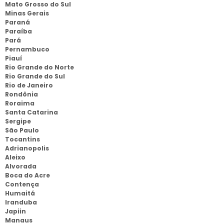
Mato Grosso do Sul
Minas Gerais
Paraná
Paraíba
Pará
Pernambuco
Piauí
Rio Grande do Norte
Rio Grande do Sul
Rio de Janeiro
Rondônia
Roraima
Santa Catarina
Sergipe
São Paulo
Tocantins
Adrianopolis
Aleixo
Alvorada
Boca do Acre
Contença
Humaitá
Iranduba
Japiin
Manaus