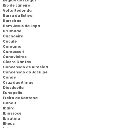
Região dos Lagos
Rio de Janeiro
Volta Redonda
Barra da Estiva
Barreiras
Bom Jesus da Lapa
Brumado
Cachoeira
Caculé
Camamu
Camassari
Canavieiras
Cicero Dantas
Concensão de Almeida
Concensão do Jacuipe
Conde
Cruz das Almas
Diasdavila
Eunapolis
Freira de Santana
Gandu
Ibaira
Ibiassocê
Ibirataia
Ilheus