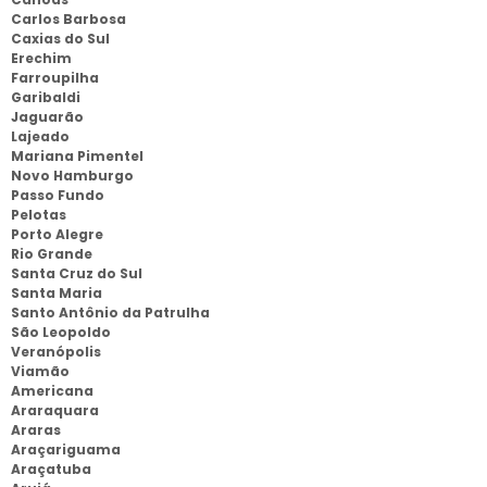
Carlos Barbosa
Caxias do Sul
Erechim
Farroupilha
Garibaldi
Jaguarão
Lajeado
Mariana Pimentel
Novo Hamburgo
Passo Fundo
Pelotas
Porto Alegre
Rio Grande
Santa Cruz do Sul
Santa Maria
Santo Antônio da Patrulha
São Leopoldo
Veranópolis
Viamão
Americana
Araraquara
Araras
Araçariguama
Araçatuba