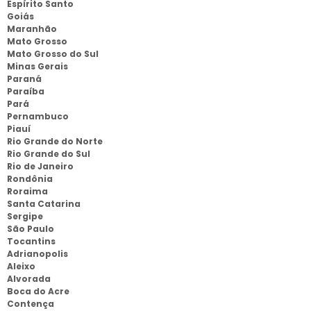
Espírito Santo
Goiás
Maranhão
Mato Grosso
Mato Grosso do Sul
Minas Gerais
Paraná
Paraíba
Pará
Pernambuco
Piauí
Rio Grande do Norte
Rio Grande do Sul
Rio de Janeiro
Rondônia
Roraima
Santa Catarina
Sergipe
São Paulo
Tocantins
Adrianopolis
Aleixo
Alvorada
Boca do Acre
Contença