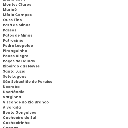
Montes Claros
Muriaé
Mário Campos
Ouro Fino
Pará de Minas
Passos
Patos de Minas
Patrocínio
Pedro Leopoldo
Piranguinho
Pouso Alegre
Poços de Caldas
Ribeirão das Neves
Santa Luzia
Sete Lagoas
São Sebastião do Paraíso
Uberaba
Uberlândia
Varginha
Visconde do Rio Branco
Alvorada
Bento Gonçalves
Cachoeira do Sul
Cachoeirinha
Canoas