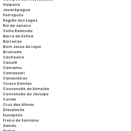
Itaipava
Jacarépagua
Petropolis
Região dos Lagos
Rio de Janeiro
Volta Redonda
Barra da Estiva
Barreiras
Bom Jesus da Lapa
Brumado
Cachoeira
Caculé
Camamu
Camassari
Canavieiras
Cicero Dantas
Concensão de Almeida
Concensão do Jacuipe
Conde
Cruz das Almas
Diasdavila
Eunapolis
Freira de Santana
Gandu
Ibaira