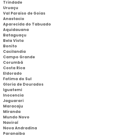
Trindade
Uruaçu
Val Paraiso de Goias
Anastacio
Aparecida do Tabuado
Aquidauana
Bataguaçu
Bela Vista
Bonito
Cacilandia
Campo Grande
Corumbá
Costa Rica
Eldorado
Fatima do Sul
Gloria de Dourados
Iguatemi
Inocencia
Jaguarari
Maracaju
Miranda
Mundo Novo
Naviraí
Nova Andradina
Paranaiba