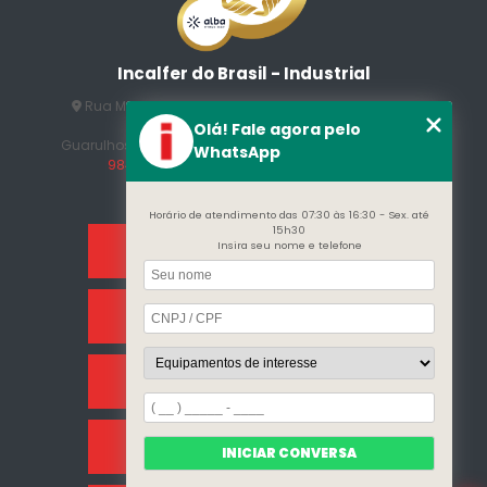
Incalfer do Brasil - Industrial
Rua Manuel Jesus Fernandes , 172 - Jardim Santo
Afonso
Olá! Fale agora pelo
Guarulhos - SP - CEP: 07215-230
(11) 3296-7700
(11)
WhatsApp
98409-5498
contato@incalfer.com.br
Horário de atendimento das 07:30 às 16:30 - Sex. até
15h30
Insira seu nome e telefone
Home
Sobre Nós
Categorias
Clientes
INICIAR CONVERSA