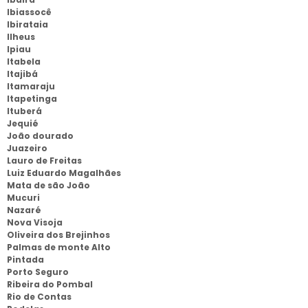
Ibiassocê
Ibirataia
Ilheus
Ipiau
Itabela
Itajibá
Itamaraju
Itapetinga
Ituberá
Jequié
João dourado
Juazeiro
Lauro de Freitas
Luiz Eduardo Magalhães
Mata de são João
Mucuri
Nazaré
Nova Visoja
Oliveira dos Brejinhos
Palmas de monte Alto
Pintada
Porto Seguro
Ribeira do Pombal
Rio de Contas