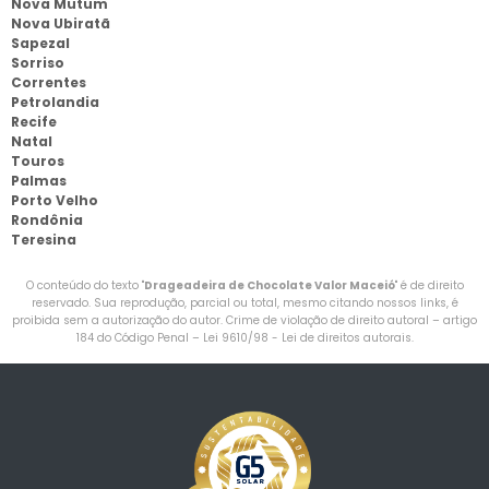
Nova Mutum
Nova Ubiratã
Sapezal
Sorriso
Correntes
Petrolandia
Recife
Natal
Touros
Palmas
Porto Velho
Rondônia
Teresina
O conteúdo do texto "
Drageadeira de Chocolate Valor Maceió
" é de direito
reservado. Sua reprodução, parcial ou total, mesmo citando nossos links, é
proibida sem a autorização do autor. Crime de violação de direito autoral – artigo
184 do Código Penal –
Lei 9610/98 - Lei de direitos autorais
.