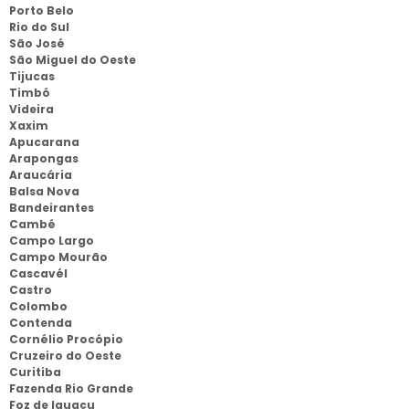
Porto Belo
Rio do Sul
São José
São Miguel do Oeste
Tijucas
Timbó
Videira
Xaxim
Apucarana
Arapongas
Araucária
Balsa Nova
Bandeirantes
Cambé
Campo Largo
Campo Mourão
Cascavél
Castro
Colombo
Contenda
Cornélio Procópio
Cruzeiro do Oeste
Curitiba
Fazenda Rio Grande
Foz de Iguaçu