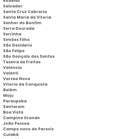
Rodelas
Salvador
Santa Cruz Cabraria
Santa Maria da Vitoria
Senhor do Bonfim
Serra Dourada
Serrinha
Simões Filho
São Desiderio
São Felipe
São Gonçalo dos Santos
Texeira de Freitas
Valencia
Valenti
Varzea Nova
Vitoria da Conquista
Belém
Moju
Paraupeba
Santarem
Boa Vista
Campina Grande
João Pessoa
Campo novo do Parecis
Cuiabá