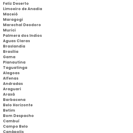
Feliz Deserto
Limoeiro de Anadia
Maceió
Maragogi
Marechal Deodoro
Murici
Palmera dos Indios
Aguas Claras
Braslandia
Brasília
Gama
Planautina
Taguatinga
Alagoas
Alfenas
Andradas
Araguari
Araxá
Barbacena
Belo Horizonte
Betim
Bom Despacho
Cambuí
Campo Belo
Canápolis