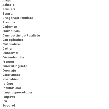
Arujá
Atibaia
Barueri
Bauru
Bragança Paulista
Braúna
Cajamar
Campinas
Campo Limpo Paulista
Carapicuíba
Catanduva
Cotia
Diadema
Divinolandia
Franca
Guaratinguetá
Guarujá
Guarulhos
Hortolândia
Ibiúna
Indaiatuba
Itaquaquecetuba
Itupeva
Itú
Jacareí