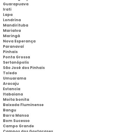
Guarapuava
Irati
Lapa
Londrina
Mandirituba
Marialva
Maringá
Nova Esperança
Paranavaí
Pinhais
Ponta Grossa
Sertanópolis
São José dos Pinhais
Toledo
Umuarama
Aracaju
Estancia
Itabaiana
Moita bonita
Baixada Fluminense
Bangu
Barra Mansa
Bom Sucesso
Campo Grande
Campos dos Goytacases