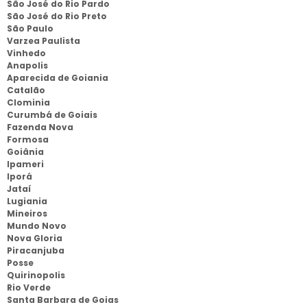
São José do Rio Pardo
São José do Rio Preto
São Paulo
Varzea Paulista
Vinhedo
Anapolis
Aparecida de Goiania
Catalão
Clominia
Curumbá de Goiais
Fazenda Nova
Formosa
Goiânia
Ipameri
Iporá
Jataí
Lugiania
Mineiros
Mundo Novo
Nova Gloria
Piracanjuba
Posse
Quirinopolis
Rio Verde
Santa Barbara de Goias