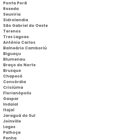
Ponta Porã
Roxeda
Seuviria
Sidrolandia
São Gabriel do Oeste
Terenos
Tres Lagoas
Antônio Carlos
Balneário Camboriú
Biguaçu
Blumenau
Braço do Norte
Brusque
Chapecó
Concórdia
Criciúma
Florianópolis
Gaspar
Indaial
Itajaí
Jaraguá do Sul
Joinville
Lages
Palhoça
Penha