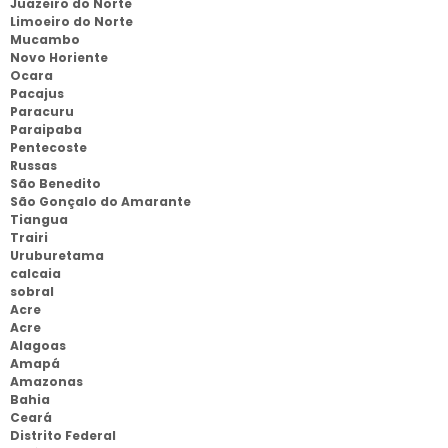
Juazeiro do Norte
Limoeiro do Norte
Mucambo
Novo Horiente
Ocara
Pacajus
Paracuru
Paraipaba
Pentecoste
Russas
São Benedito
São Gonçalo do Amarante
Tiangua
Trairi
Uruburetama
calcaia
sobral
Acre
Acre
Alagoas
Amapá
Amazonas
Bahia
Ceará
Distrito Federal