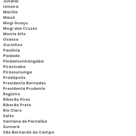
Jundiaí
Limeira
Marília
Mauá
Mogi Guaçu
Mogi das Cruzes
Monte Alto
Osasco
Ourinhos
Paulínia
Piedade
Pindamonhangaba
Piracicaba
Pirassununga
Pradópolis
Presidente Bernades
Presidente Prudente
Registro
Riberão Pires
Riberão Preto
Rio Claro
Salto
Santana de Parnaíba
Sumaré
São Bernardo do Campo