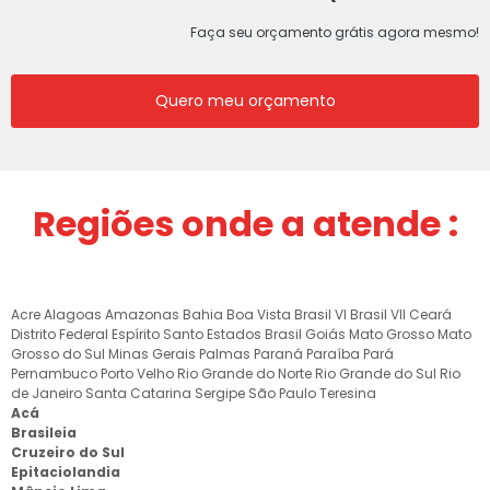
Faça seu orçamento grátis agora mesmo!
Quero meu orçamento
Regiões onde a atende :
Acre
Alagoas
Amazonas
Bahia
Boa Vista
Brasil VI
Brasil VII
Ceará
Distrito Federal
Espírito Santo
Estados Brasil
Goiás
Mato Grosso
Mato
Grosso do Sul
Minas Gerais
Palmas
Paraná
Paraíba
Pará
Pernambuco
Porto Velho
Rio Grande do Norte
Rio Grande do Sul
Rio
de Janeiro
Santa Catarina
Sergipe
São Paulo
Teresina
Acá
Brasileia
Cruzeiro do Sul
Epitaciolandia