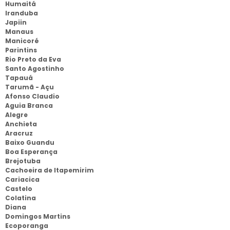
Humaitá
Iranduba
Japiin
Manaus
Manicoré
Parintins
Rio Preto da Eva
Santo Agostinho
Tapauá
Tarumã - Açu
Afonso Claudio
Aguia Branca
Alegre
Anchieta
Aracruz
Baixo Guandu
Boa Esperança
Brejotuba
Cachoeira de Itapemirim
Cariacica
Castelo
Colatina
Diana
Domingos Martins
Ecoporanga