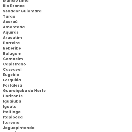
Mâncio Lima
Rio Branco
Senador Guiomard
Tarau
Acaraú
Amontada
Aquirás
Aracatim
Barreira
Beberibe
Bulugum
Camocim
Capistrano
Casvavel
Eugebio
Forquilia
Fortaleza
Guaraiçaba do Norte
Horizonte
Iguaiuba
Iguatu
Itaitinga
Itapipoca
Itarema
Jaguapintanda