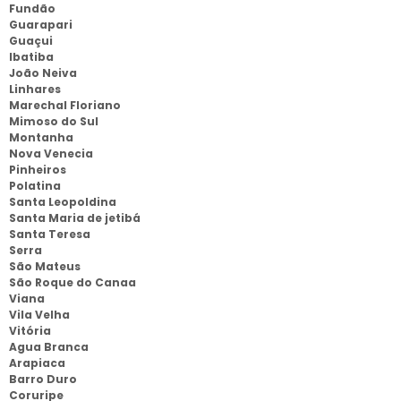
Fundão
Guarapari
Guaçui
Ibatiba
João Neiva
Linhares
Marechal Floriano
Mimoso do Sul
Montanha
Nova Venecia
Pinheiros
Polatina
Santa Leopoldina
Santa Maria de jetibá
Santa Teresa
Serra
São Mateus
São Roque do Canaa
Viana
Vila Velha
Vitória
Agua Branca
Arapiaca
Barro Duro
Coruripe