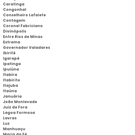
Caratinga
Congonhal
Conselheiro Lafaiete
Contagem
Coronel Fabriciano
Divinópolis
Entre Rios de Minas
Extrema
Governador Valadares
Ibirité
Igarapé
Ipatinga
Ipuiúna
Itabira
Itabirito
Itajuba
Itaúna
Januária
João Monlevade
Juiz de Fora
Lagoa Formosa
Lavras
Luz
Manhuaçu
Maria da Fé