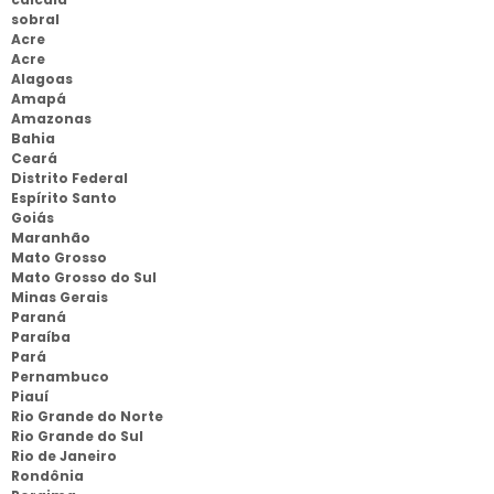
sobral
Acre
Acre
Alagoas
Amapá
Amazonas
Bahia
Ceará
Distrito Federal
Espírito Santo
Goiás
Maranhão
Mato Grosso
Mato Grosso do Sul
Minas Gerais
Paraná
Paraíba
Pará
Pernambuco
Piauí
Rio Grande do Norte
Rio Grande do Sul
Rio de Janeiro
Rondônia