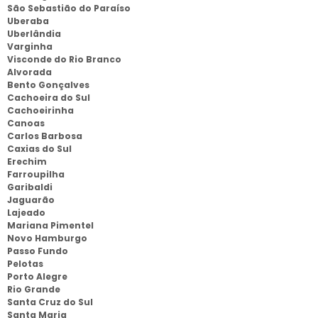
São Sebastião do Paraíso
Uberaba
Uberlândia
Varginha
Visconde do Rio Branco
Alvorada
Bento Gonçalves
Cachoeira do Sul
Cachoeirinha
Canoas
Carlos Barbosa
Caxias do Sul
Erechim
Farroupilha
Garibaldi
Jaguarão
Lajeado
Mariana Pimentel
Novo Hamburgo
Passo Fundo
Pelotas
Porto Alegre
Rio Grande
Santa Cruz do Sul
Santa Maria