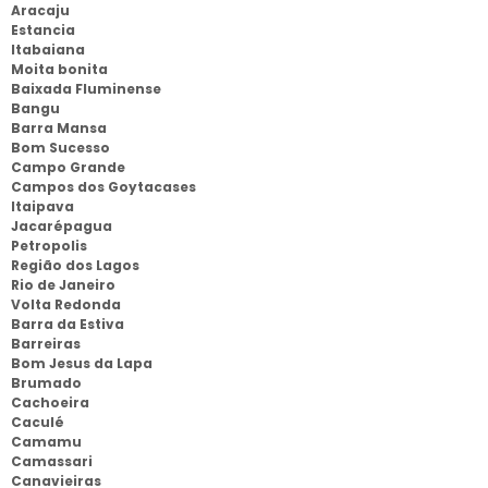
Aracaju
Estancia
Itabaiana
Moita bonita
Baixada Fluminense
Bangu
Barra Mansa
Bom Sucesso
Campo Grande
Campos dos Goytacases
Itaipava
Jacarépagua
Petropolis
Região dos Lagos
Rio de Janeiro
Volta Redonda
Barra da Estiva
Barreiras
Bom Jesus da Lapa
Brumado
Cachoeira
Caculé
Camamu
Camassari
Canavieiras