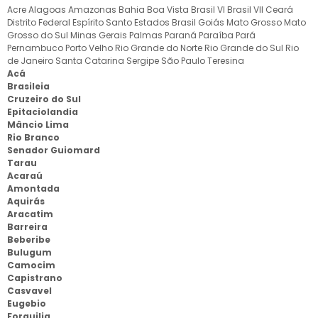
Acre
Alagoas
Amazonas
Bahia
Boa Vista
Brasil VI
Brasil VII
Ceará
Distrito Federal
Espírito Santo
Estados Brasil
Goiás
Mato Grosso
Mato
Grosso do Sul
Minas Gerais
Palmas
Paraná
Paraíba
Pará
Pernambuco
Porto Velho
Rio Grande do Norte
Rio Grande do Sul
Rio
de Janeiro
Santa Catarina
Sergipe
São Paulo
Teresina
Acá
Brasileia
Cruzeiro do Sul
Epitaciolandia
Mâncio Lima
Rio Branco
Senador Guiomard
Tarau
Acaraú
Amontada
Aquirás
Aracatim
Barreira
Beberibe
Bulugum
Camocim
Capistrano
Casvavel
Eugebio
Forquilia