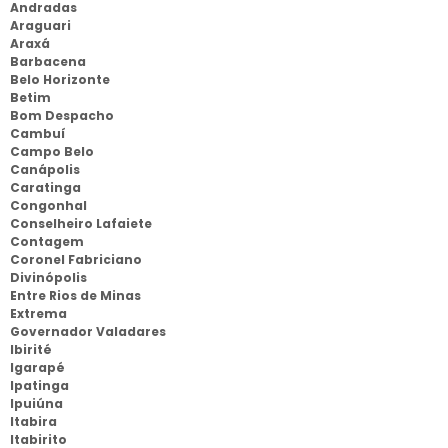
Andradas
Araguari
Araxá
Barbacena
Belo Horizonte
Betim
Bom Despacho
Cambuí
Campo Belo
Canápolis
Caratinga
Congonhal
Conselheiro Lafaiete
Contagem
Coronel Fabriciano
Divinópolis
Entre Rios de Minas
Extrema
Governador Valadares
Ibirité
Igarapé
Ipatinga
Ipuiúna
Itabira
Itabirito