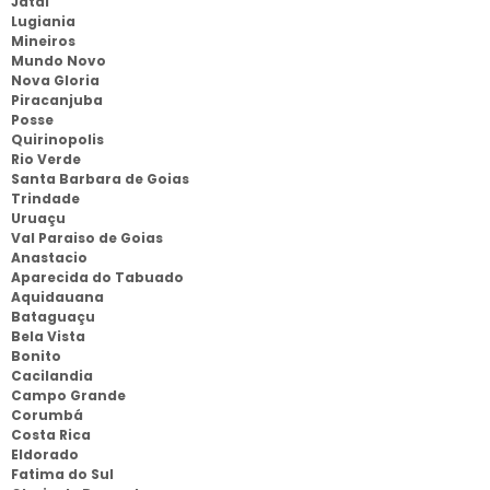
Jataí
Lugiania
Mineiros
Mundo Novo
Nova Gloria
Piracanjuba
Posse
Quirinopolis
Rio Verde
Santa Barbara de Goias
Trindade
Uruaçu
Val Paraiso de Goias
Anastacio
Aparecida do Tabuado
Aquidauana
Bataguaçu
Bela Vista
Bonito
Cacilandia
Campo Grande
Corumbá
Costa Rica
Eldorado
Fatima do Sul