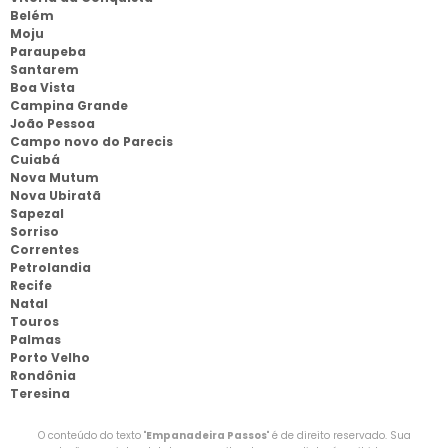
Belém
Moju
Paraupeba
Santarem
Boa Vista
Campina Grande
João Pessoa
Campo novo do Parecis
Cuiabá
Nova Mutum
Nova Ubiratã
Sapezal
Sorriso
Correntes
Petrolandia
Recife
Natal
Touros
Palmas
Porto Velho
Rondônia
Teresina
O conteúdo do texto "
Empanadeira Passos
" é de direito reservado. Sua