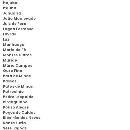
Itajuba
Itaúna
Januária
João Monlevade
Juiz de Fora
Lagoa Formosa
Lavras
Luz
Manhuaçu
Maria da Fé
Montes Claros
Muriaé
Mário Campos
Ouro Fino
Pará de Minas
Passos
Patos de Minas
Patrocínio
Pedro Leopoldo
Piranguinho
Pouso Alegre
Poços de Caldas
Ribeirão das Neves
Santa Luzia
Sete Lagoas