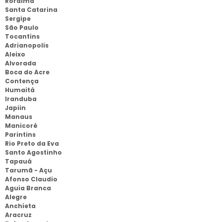
Roraima
Santa Catarina
Sergipe
São Paulo
Tocantins
Adrianopolis
Aleixo
Alvorada
Boca do Acre
Contença
Humaitá
Iranduba
Japiin
Manaus
Manicoré
Parintins
Rio Preto da Eva
Santo Agostinho
Tapauá
Tarumã - Açu
Afonso Claudio
Aguia Branca
Alegre
Anchieta
Aracruz