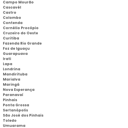
Campo Mourão
Cascavél
Castro
Colombo
Contenda
Cornélio Procópio
Cruzeiro do Oeste
Curitiba
Fazenda Rio Grande
Foz de Iguaçu
Guarapuava
Irati
Lapa
Londrina
Mandirituba
Marialva
Maringá
Nova Esperança
Paranavaí
Pinhais
Ponta Grossa
Sertanópolis
São José dos Pinhais
Toledo
Umuarama