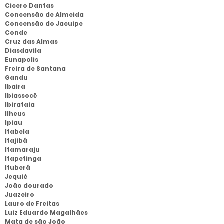
Cicero Dantas
Concensão de Almeida
Concensão do Jacuipe
Conde
Cruz das Almas
Diasdavila
Eunapolis
Freira de Santana
Gandu
Ibaira
Ibiassocê
Ibirataia
Ilheus
Ipiau
Itabela
Itajibá
Itamaraju
Itapetinga
Ituberá
Jequié
João dourado
Juazeiro
Lauro de Freitas
Luiz Eduardo Magalhães
Mata de são João