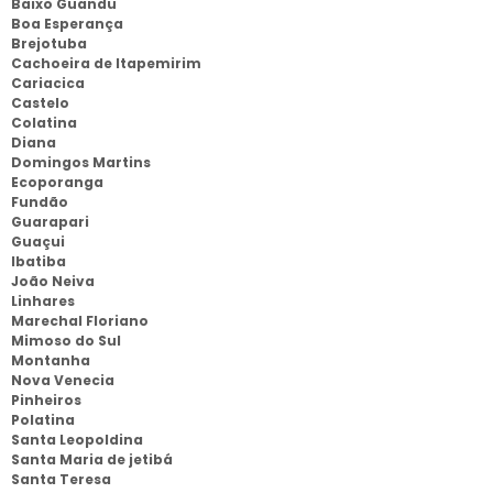
Baixo Guandu
Boa Esperança
Brejotuba
Cachoeira de Itapemirim
Cariacica
Castelo
Colatina
Diana
Domingos Martins
Ecoporanga
Fundão
Guarapari
Guaçui
Ibatiba
João Neiva
Linhares
Marechal Floriano
Mimoso do Sul
Montanha
Nova Venecia
Pinheiros
Polatina
Santa Leopoldina
Santa Maria de jetibá
Santa Teresa