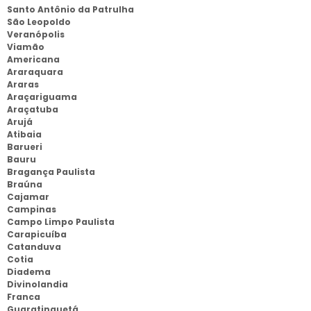
Santo Antônio da Patrulha
São Leopoldo
Veranópolis
Viamão
Americana
Araraquara
Araras
Araçariguama
Araçatuba
Arujá
Atibaia
Barueri
Bauru
Bragança Paulista
Braúna
Cajamar
Campinas
Campo Limpo Paulista
Carapicuíba
Catanduva
Cotia
Diadema
Divinolandia
Franca
Guaratinguetá