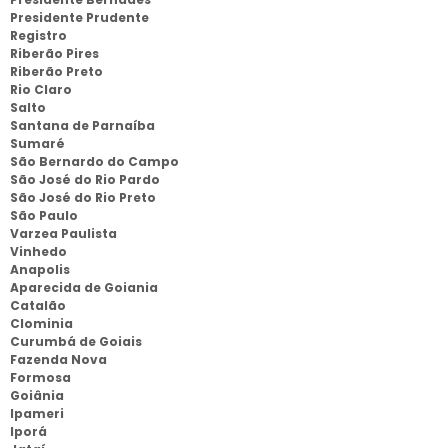
Presidente Prudente
Registro
Riberão Pires
Riberão Preto
Rio Claro
Salto
Santana de Parnaíba
Sumaré
São Bernardo do Campo
São José do Rio Pardo
São José do Rio Preto
São Paulo
Varzea Paulista
Vinhedo
Anapolis
Aparecida de Goiania
Catalão
Clominia
Curumbá de Goiais
Fazenda Nova
Formosa
Goiânia
Ipameri
Iporá