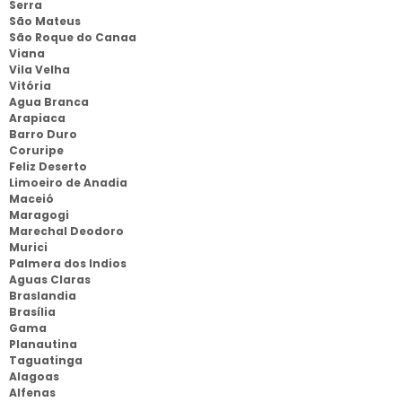
Serra
São Mateus
São Roque do Canaa
Viana
Vila Velha
Vitória
Agua Branca
Arapiaca
Barro Duro
Coruripe
Feliz Deserto
Limoeiro de Anadia
Maceió
Maragogi
Marechal Deodoro
Murici
Palmera dos Indios
Aguas Claras
Braslandia
Brasília
Gama
Planautina
Taguatinga
Alagoas
Alfenas