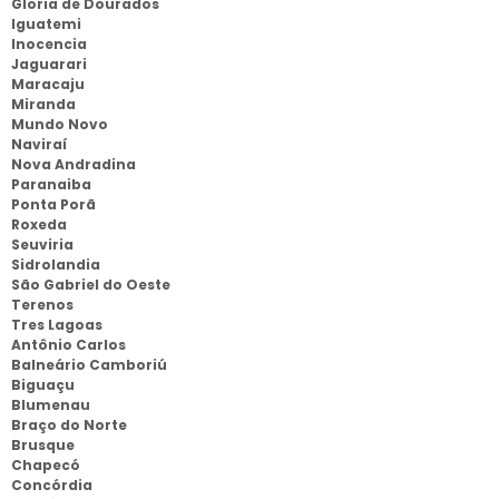
Gloria de Dourados
Iguatemi
Inocencia
Jaguarari
Maracaju
Miranda
Mundo Novo
Naviraí
Nova Andradina
Paranaiba
Ponta Porã
Roxeda
Seuviria
Sidrolandia
São Gabriel do Oeste
Terenos
Tres Lagoas
Antônio Carlos
Balneário Camboriú
Biguaçu
Blumenau
Braço do Norte
Brusque
Chapecó
Concórdia