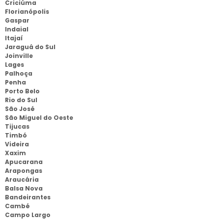
Criciúma
Florianópolis
Gaspar
Indaial
Itajaí
Jaraguá do Sul
Joinville
Lages
Palhoça
Penha
Porto Belo
Rio do Sul
São José
São Miguel do Oeste
Tijucas
Timbó
Videira
Xaxim
Apucarana
Arapongas
Araucária
Balsa Nova
Bandeirantes
Cambé
Campo Largo