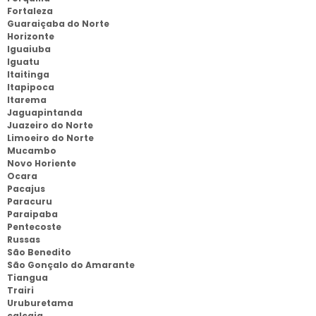
Fortaleza
Guaraiçaba do Norte
Horizonte
Iguaiuba
Iguatu
Itaitinga
Itapipoca
Itarema
Jaguapintanda
Juazeiro do Norte
Limoeiro do Norte
Mucambo
Novo Horiente
Ocara
Pacajus
Paracuru
Paraipaba
Pentecoste
Russas
São Benedito
São Gonçalo do Amarante
Tiangua
Trairi
Uruburetama
calcaia