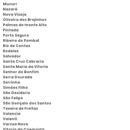
Mucuri
Nazaré
Nova Visoja
Oliveira dos Brejinhos
Palmas de monte Alto
Pintada
Porto Seguro
Ribeira do Pombal
Rio de Contas
Rodelas
Salvador
Santa Cruz Cabraria
Santa Maria da Vitoria
Senhor do Bonfim
Serra Dourada
Serrinha
Simões Filho
São Desiderio
São Felipe
São Gonçalo dos Santos
Texeira de Freitas
Valencia
Valenti
Varzea Nova
Vitoria da Conquista