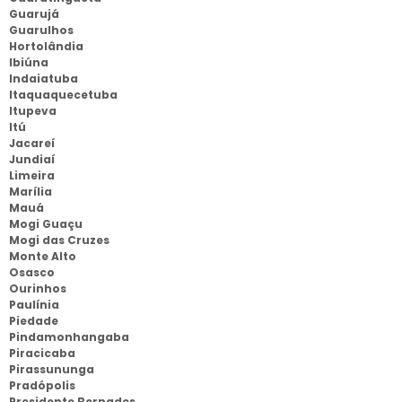
Guarujá
Guarulhos
Hortolândia
Ibiúna
Indaiatuba
Itaquaquecetuba
Itupeva
Itú
Jacareí
Jundiaí
Limeira
Marília
Mauá
Mogi Guaçu
Mogi das Cruzes
Monte Alto
Osasco
Ourinhos
Paulínia
Piedade
Pindamonhangaba
Piracicaba
Pirassununga
Pradópolis
Presidente Bernades