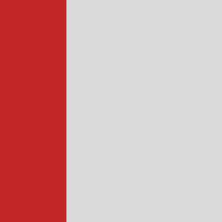
e doces
 salgados
de salgados
doces
oces
 a gás
industrial