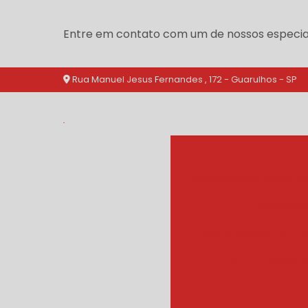
Entre em contato com um de nossos especial
Rua Manuel Jesus Fernandes , 172 - Guarulhos - SP
branqueador agua qu
branquea
branqueador cozinh
branqueador d