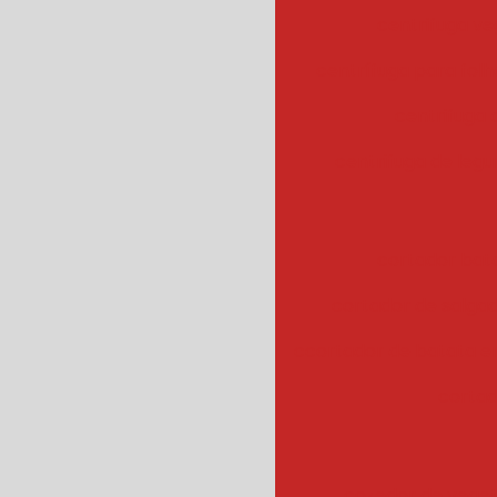
centrifuga ve
centrífuga para fol
centrifuga
centrifuga de legu
cortador bat
cortador de salgad
ccortador de batata 
cortad
cozedor de veget