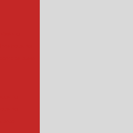
ofissional
rios industrial
hadora de queijo
ndustrial
industrial
ntação