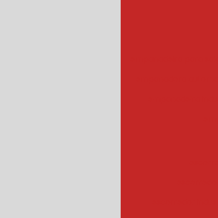
empanadeira para sal
empanadora automa
empanadeira indus
emp
escorr
escorredo
escorredor indus