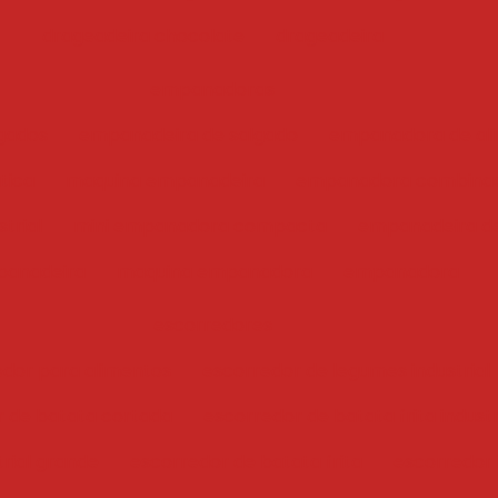
drageadeira chocolate
drageadeira
empanadoras
gados
empanadeira de salgado
empanadora de ali
tica
maquina empanadeira
empanadora combina
trial
mini empanadora compacta
empanadeira de
anadeira
maquina empanadora
empanadora
escorredores
edor para alimentos
escorredor de legumes industrial
r de batata cortada
escorredor de batata frita industr
trial grande
escorredor de batata frita
escorredor i