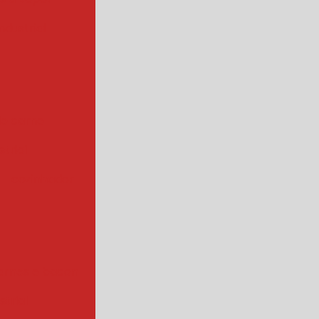
ndustrial
de carne
trial
cozinhador
arnes e bacon
strial