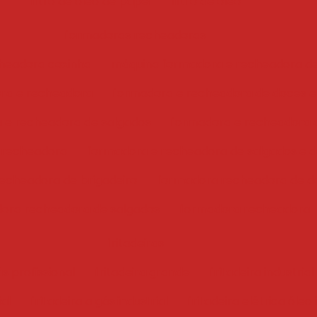
filtro de óleo de papel
filtro de óleo
formadoras recheadoras
headora coxinha
máquina formadora e recheadora d
ra e recheadora
formadora e recheadora de doces e
 e recheadora de salgados
formadora e recheadora 
 recheadora
formadora e recheadora de salgados e 
echeadora de brigadeiro
formadora recheadora de d
ora recheadora de salgados
formadora recheadora
fritadeiras
ás profissional
fritadeira grande
fritadeira industrial
ial
fritadeira a gás industrial
fritadeira elétrica óleo 