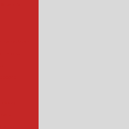
alimentos
a de abóbora
 rotativa
ada
cadora
ncional
quena
ustrial