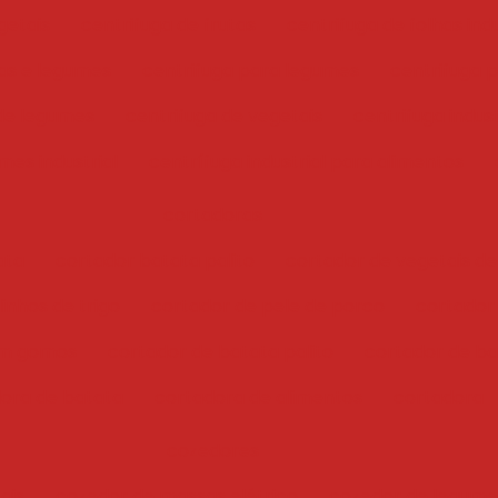
getais
centrifuga de frutas
centrifuga de folhas indu
has e legumes
centrifuga para legumes
centrifuga 
 de legumes
centrifuga de vegetais
centrifuga indust
mes industrial
centrífuga industrial para alimentos
cortadoras
ata
cortador batata palito
cortador de vegetais de
inhos de trigo
cortador de pele de porco
cortador
em gomos
cortador de batata palito
cortador de bat
ora de batata
cortadora de alimentos
cortadora
cozedores
ais
cozedor de massas elétrico
cozedor de legume