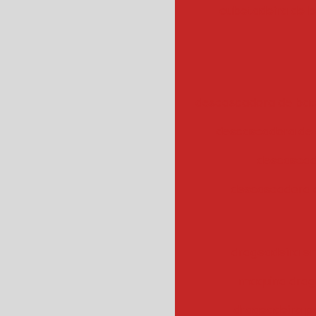
cubetadeira de 
descascadora de bata
descascadora de 
descascad
descascadora 
drageadeira em
maquina drag
drageadeira 