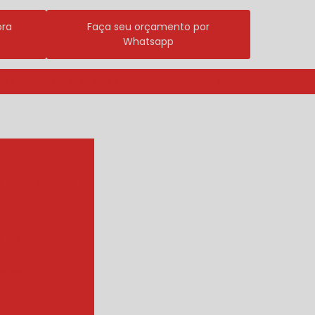
ora
Faça seu orçamento por
Whatsapp
3296-7700
(11) 98409-5498
contato@incalfer.com.br
r agua quente
e
r de tambor
ueador