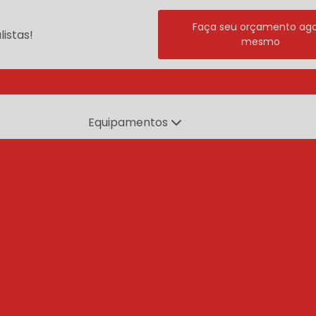
Faça seu orçamento ag
istas!
mesmo
(11) 
Equipamentos
branqueadores
ente
branqueadores agua quente
branqueador po
dor de esteira cozinhador
branqueador a agua quent
ador de esteira
branqueador rotativo
branqueado
e tambor rotativo
branqueador cozinhador
branq
centrífugas