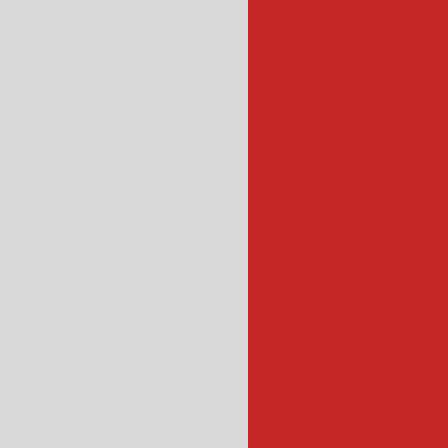
formadora rec
máquina formado
máquina formadora
formadora e
formadora r
formad
fritadeira a g
fritadeira industr