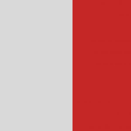
escorredor c
escor
esteira de transpo
esteira industrial
esteiras industr
fatiador de salame
f
fatiadora de
fatiador de frios ind