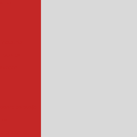
trial
 industrial
rtadoras
levação
iadora de queijo
rios
 profissional