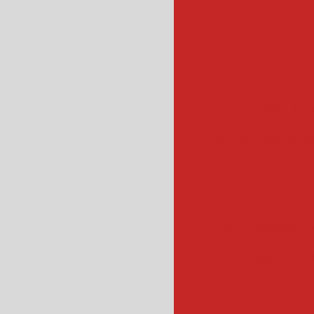
máquina de fatiar
maquina de fatiar frios
cortador de frios profis
filtro para óleo e
filtro para cozin
filtro de óleo 