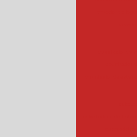
cozedor de leg
cozedor
cozinhador de v
cozinhador d
cozinhador de esteir
cubeta
cubetadeira de frutas
cubetadeira 