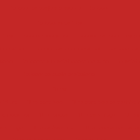
fatiador de queijo e presunto
fatiador
fatiadores de frios
 frios
fatiadora industrial
maquina de fatiar frios pr
 industrial
maquina de fatiar industrial
cortador de f
sional
fatiadora e interfolhadora industrial
interfol
fatiador de queijo profissional
filtros
 fritura
filtro para óleo
filtro para óleo de cozinha i
ha industrial
filtro tanque
filtro centrifugo
filtro 
centrífugo
filtro de óleo rima
filtro tanque por deca