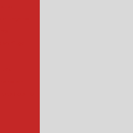
strial
para vegetais
rial
centrífuga
 folha
 de bisteca
atas industrial
s a vapor