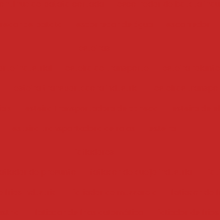
ontínuo de batata cortada
escorredor de batata indus
redor de batata
escorredor de água
escorredor
esteiras
rte industrial
esteira de transporte
esteira rolante
esteira transportadora industrial
esteiras transpo
iais
esteira transportadora de caneca
esteira de e
esteira transportadora de rolos
esteira
fatiadores
atiador de presunto
fatiador de queijo industrial
fat
 frios industrial
fatiador de mussarela
fatiador de f
ustrial
fatiador de frios automático
fatiador de frios