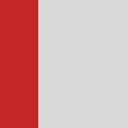
mentos planos
da compacta
 salgados
ial
ndustrial