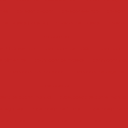
umes
cozedor a vapor
cozedor eletrico
cozedor i
 de massas industrial
cozedor de massas
cozedor
cozinhadores
erduras eletrico
cozinhador de massa
cozinhador 
e alimentos
cozinhador de massas
cozinhador indus
a
cozinhador por batelada
cozinhador de vegetais
cubetadeiras
deira de bacon manual
cubetadeira de carne manual
 e legumes
cubetadeira de frutas
cubetadeira de c
de legumes
cubetadeira de carne
cubetadeira indu