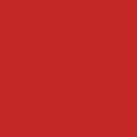
bacon
cubetadeira de frutas secas
cubetadeira de 
cubetadeira
descascadoras
ta industrial
descascadora industrial
descascador
abacaxi
descascadora automatizada
descascadora
ora de cebolas
descascadora de batatas automatiz
de batatas
descascadora abrasiva de rolos
descas
drageadeiras
 inox
drageadeira para pipoca
drageadeira conve
eadeira
drageadeira de chocolate
drageadeira pe
para amendoim
drageadeira manual
drageadeira ind