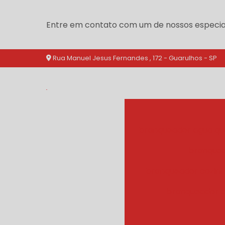
Entre em contato com um de nossos especial
Rua Manuel Jesus Fernandes , 172 - Guarulhos - SP
branqueador agua qu
branquea
branqueador cozinh
branqueador d