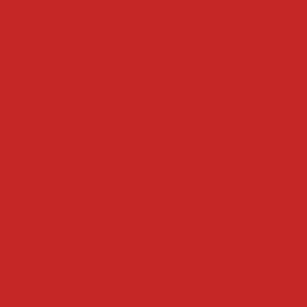
drageadeira chocolate
drageadeira
empanadoras
gados
empanadeira de salgado
empanadora de ali
tica
maquina empanadeira
empanadora combina
trial
mini empanadora compacta
empanadeira de
anadeira
maquina empanadora
empanadora
escorredores
edor para alimentos
escorredor de legumes industrial
r de batata cortada
escorredor de batata frita industr
trial grande
escorredor de batata frita
escorredor i