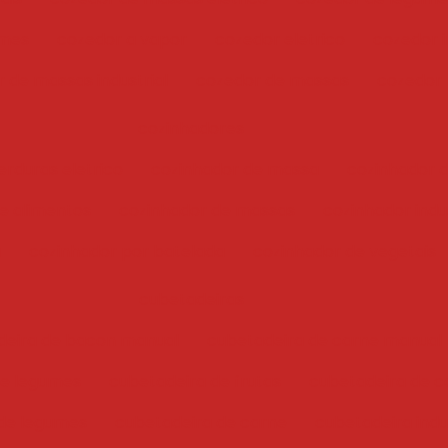
umes
cozedor a vapor
cozedor eletrico
cozedor i
 de massas industrial
cozedor de massas
cozedor
cozinhadores
erduras eletrico
cozinhador de massa
cozinhador 
e alimentos
cozinhador de massas
cozinhador indus
a
cozinhador por batelada
cozinhador de vegetais
cubetadeiras
deira de bacon manual
cubetadeira de carne manual
 e legumes
cubetadeira de frutas
cubetadeira de c
de legumes
cubetadeira de carne
cubetadeira indu