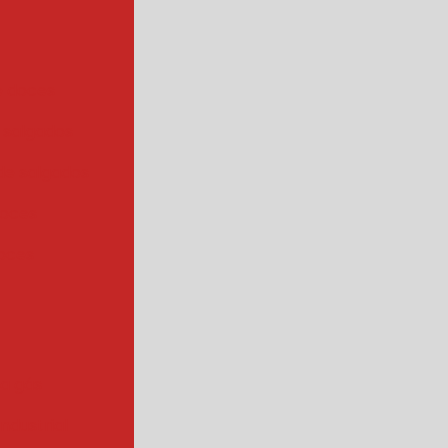
e doces
 salgados
de salgados
doces
oces
 a gás
industrial