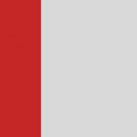
ofissional
rios industrial
hadora de queijo
ndustrial
industrial
ntação