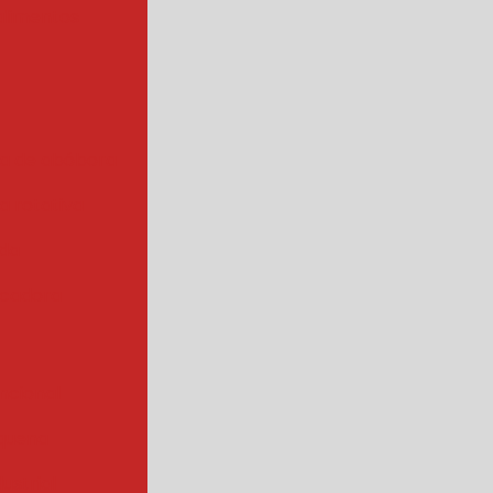
alimentos
a de abóbora
 rotativa
ada
cadora
ncional
quena
ustrial