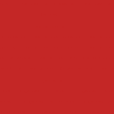
bacon
cubetadeira de frutas secas
cubetadeira de 
cubetadeira
descascadoras
ta industrial
descascadora industrial
descascador
abacaxi
descascadora automatizada
descascadora
ora de cebolas
descascadora de batatas automatiz
de batatas
descascadora abrasiva de rolos
descas
drageadeiras
 inox
drageadeira para pipoca
drageadeira conve
eadeira
drageadeira de chocolate
drageadeira pe
para amendoim
drageadeira manual
drageadeira ind