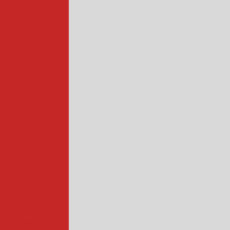
trial
 industrial
rtadoras
levação
iadora de queijo
rios
 profissional