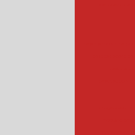
cubetadeira de 
descascadora de bata
descascadora de 
descascad
descascadora 
drageadeira em
maquina drag
drageadeira 