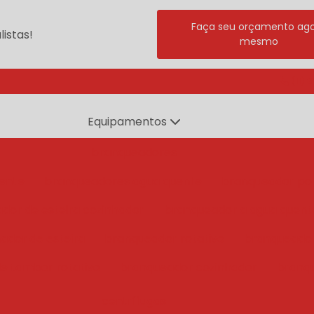
Faça seu orçamento ag
istas!
mesmo
(11) 
Equipamentos
branqueadores
ente
branqueadores agua quente
branqueador po
dor de esteira cozinhador
branqueador a agua quent
ador de esteira
branqueador rotativo
branqueado
e tambor rotativo
branqueador cozinhador
branq
centrífugas