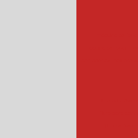
máquina de fatiar
maquina de fatiar frios
cortador de frios profis
filtro para óleo e
filtro para cozin
filtro de óleo 