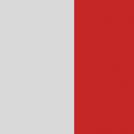
centrifuga ve
centrífuga para fol
centrifuga
centrifuga de legu
cortador bat
cortador de salgad
ccortador de batata 
cortad
cozedor de veget