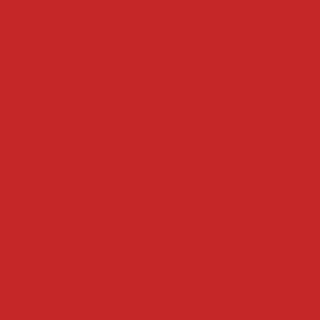
fatiador de queijo e presunto
fatiador
fatiadores de frios
 frios
fatiadora industrial
maquina de fatiar frios pr
 industrial
maquina de fatiar industrial
cortador de f
sional
fatiadora e interfolhadora industrial
interfol
fatiador de queijo profissional
filtros
 fritura
filtro para óleo
filtro para óleo de cozinha i
ha industrial
filtro tanque
filtro centrifugo
filtro 
centrífugo
filtro de óleo rima
filtro tanque por deca