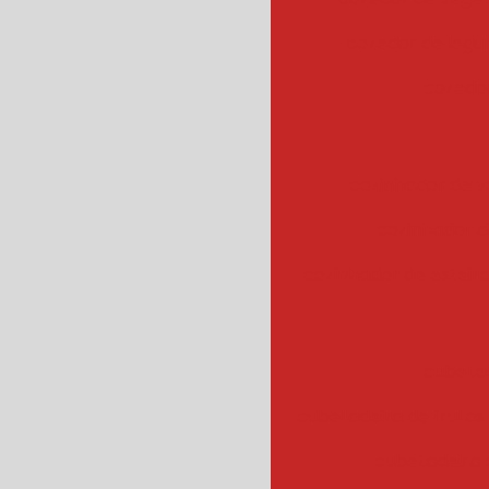
cozedor de leg
cozedor
cozinhador de v
cozinhador d
cozinhador de esteir
cubeta
cubetadeira de frutas
cubetadeira 