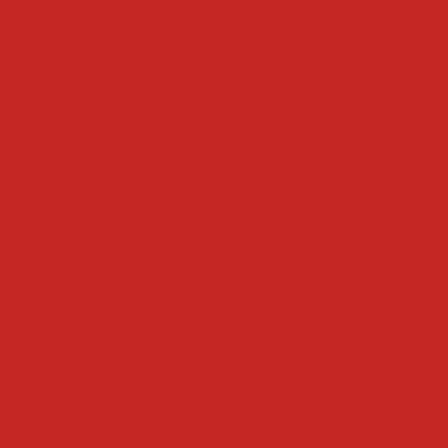
getais
centrifuga de frutas
centrifuga de folhas indu
has e legumes
centrifuga para legumes
centrifuga 
 de legumes
centrifuga de vegetais
centrifuga indust
mes industrial
centrífuga industrial para alimentos
cortadoras
ata
cortador batata palito
cortador de vegetais de
inhos de trigo
cortador de pele de porco
cortador
em gomos
cortador de batata palito
cortador de bat
ora de batata
cortadora de alimentos
cortadora
cozedores
ais
cozedor de massas elétrico
cozedor de legume