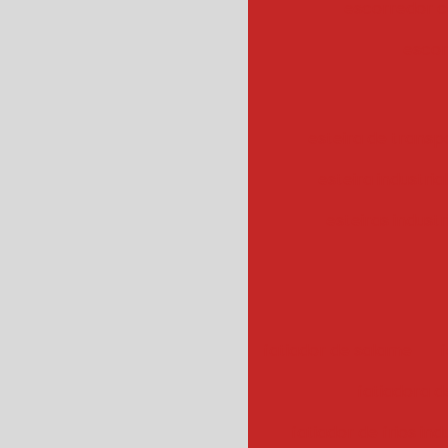
escorredor c
escor
esteira de transpo
esteira industrial
esteiras industr
fatiador de salame
f
fatiadora de
fatiador de frios ind