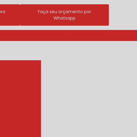
ora
Faça seu orçamento por
Whatsapp
3296-7700
(11) 98409-5498
contato@incalfer.com.br
r agua quente
e
r de tambor
ueador