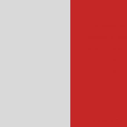
formadora rec
máquina formado
máquina formadora
formadora e
formadora r
formad
fritadeira a g
fritadeira industr