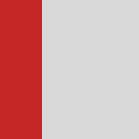
ndustrial
de carne
trial
cozinhador
arnes e bacon
strial