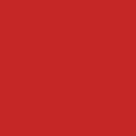
filtro de óleo de papel
filtro de óleo
formadoras recheadoras
headora coxinha
máquina formadora e recheadora d
ra e recheadora
formadora e recheadora de doces e
 e recheadora de salgados
formadora e recheadora 
 recheadora
formadora e recheadora de salgados e 
echeadora de brigadeiro
formadora recheadora de d
ora recheadora de salgados
formadora recheadora
fritadeiras
ás profissional
fritadeira grande
fritadeira industrial
ial
fritadeira a gás industrial
fritadeira elétrica óleo 