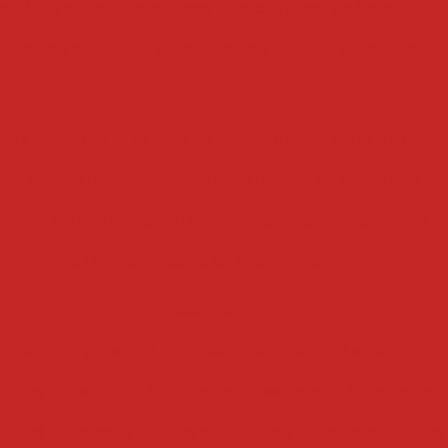
ontínuo de batata cortada
escorredor de batata indus
redor de batata
escorredor de água
escorredor
esteiras
rte industrial
esteira de transporte
esteira rolante
esteira transportadora industrial
esteiras transpo
iais
esteira transportadora de caneca
esteira de e
esteira transportadora de rolos
esteira
fatiadores
atiador de presunto
fatiador de queijo industrial
fat
 frios industrial
fatiador de mussarela
fatiador de f
ustrial
fatiador de frios automático
fatiador de frios