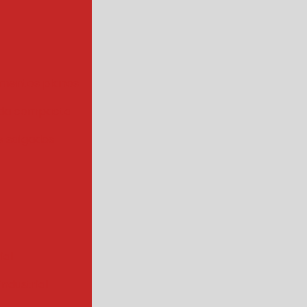
mentos planos
da compacta
 salgados
ial
ndustrial