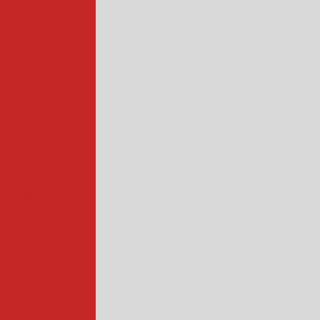
strial
para vegetais
rial
centrífuga
 folha
 de bisteca
atas industrial
s a vapor