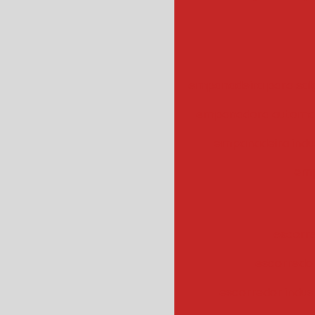
empanadeira para sal
empanadora automa
empanadeira indus
emp
escorr
escorredo
escorredor indus