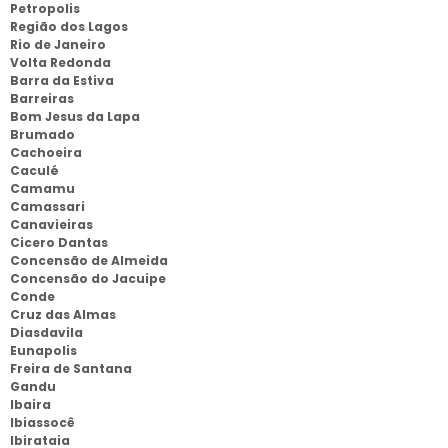
Petropolis
Região dos Lagos
Rio de Janeiro
Volta Redonda
Barra da Estiva
Barreiras
Bom Jesus da Lapa
Brumado
Cachoeira
Caculé
Camamu
Camassari
Canavieiras
Cicero Dantas
Concensão de Almeida
Concensão do Jacuipe
Conde
Cruz das Almas
Diasdavila
Eunapolis
Freira de Santana
Gandu
Ibaira
Ibiassocê
Ibirataia