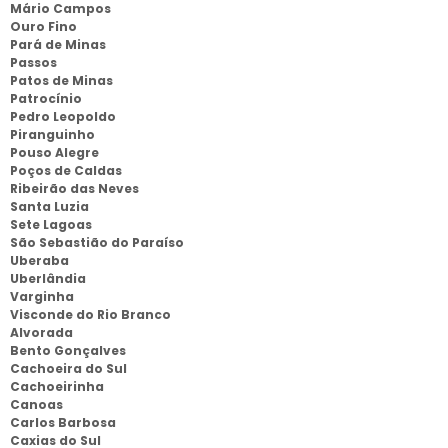
Mário Campos
Ouro Fino
Pará de Minas
Passos
Patos de Minas
Patrocínio
Pedro Leopoldo
Piranguinho
Pouso Alegre
Poços de Caldas
Ribeirão das Neves
Santa Luzia
Sete Lagoas
São Sebastião do Paraíso
Uberaba
Uberlândia
Varginha
Visconde do Rio Branco
Alvorada
Bento Gonçalves
Cachoeira do Sul
Cachoeirinha
Canoas
Carlos Barbosa
Caxias do Sul