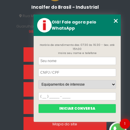
Incalfer do Brasil - Industrial
Rua Manuel Jesus Fernandes , 172 - Jardim Santo
Afonso
Olá! Fale agora pelo
Guarulhos - SP - CEP: 07215-230
(11) 3296-7700
(11)
WhatsApp
98409-5498
contato@incalfer.com.br
Horário de atendimento das 07:30 às 16:30 - Sex. até
15h30
Insira seu nome e telefone
Home
Sobre Nós
Categorias
Clientes
INICIAR CONVERSA
1
Mapa do site