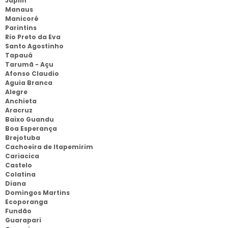
Japiin
Manaus
Manicoré
Parintins
Rio Preto da Eva
Santo Agostinho
Tapauá
Tarumã - Açu
Afonso Claudio
Aguia Branca
Alegre
Anchieta
Aracruz
Baixo Guandu
Boa Esperança
Brejotuba
Cachoeira de Itapemirim
Cariacica
Castelo
Colatina
Diana
Domingos Martins
Ecoporanga
Fundão
Guarapari