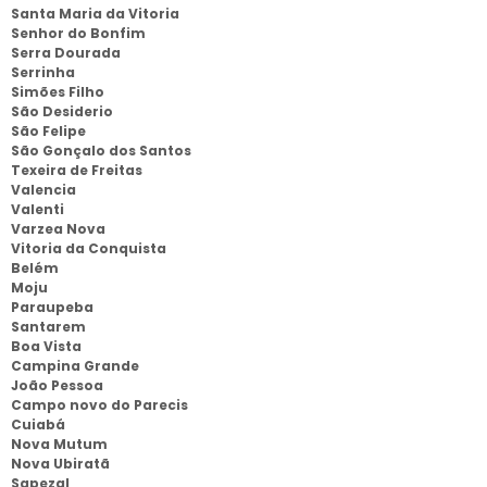
Santa Maria da Vitoria
Senhor do Bonfim
Serra Dourada
Serrinha
Simões Filho
São Desiderio
São Felipe
São Gonçalo dos Santos
Texeira de Freitas
Valencia
Valenti
Varzea Nova
Vitoria da Conquista
Belém
Moju
Paraupeba
Santarem
Boa Vista
Campina Grande
João Pessoa
Campo novo do Parecis
Cuiabá
Nova Mutum
Nova Ubiratã
Sapezal