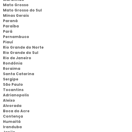
Mato Grosso
Mato Grosso do Sul
Minas Gerais
Paraná
Paraíba
Pará
Pernambuco
Piauí
Rio Grande do Norte
Rio Grande do Sul
Rio de Janeiro
Rondônia
Roraima
Santa Catarina
Sergipe
São Paulo
Tocantins
Adrianopolis
Aleixo
Alvorada
Boca do Acre
Contença
Humaitá
Iranduba