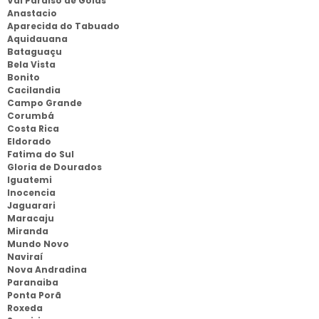
Val Paraiso de Goias
Anastacio
Aparecida do Tabuado
Aquidauana
Bataguaçu
Bela Vista
Bonito
Cacilandia
Campo Grande
Corumbá
Costa Rica
Eldorado
Fatima do Sul
Gloria de Dourados
Iguatemi
Inocencia
Jaguarari
Maracaju
Miranda
Mundo Novo
Naviraí
Nova Andradina
Paranaiba
Ponta Porã
Roxeda