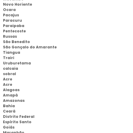
Novo Horiente
Ocara
Pacajus
Paracuru
Paraipaba
Pentecoste
Russas
São Benedito
São Gonçalo do Amarante
Tiangua
Trairi
Uruburetama
calcaia
sobral
Acre
Acre
Alagoas
Amapá
Amazonas
Bahia
Ceará
Distrito Federal
Espírito Santo
Goiás
Maranhão