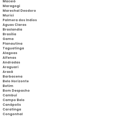
Maceió
Maragogi
Marechal Deodoro
Murici
Palmera dos Indios
Aguas Claras
Braslandia
Brasília
Gama
Planautina
Taguatinga
Alagoas
Alfenas
Andradas
Araguari
Araxá
Barbacena
Belo Horizonte
Betim
Bom Despacho
Cambuí
Campo Belo
Canápolis
Caratinga
Congonhal