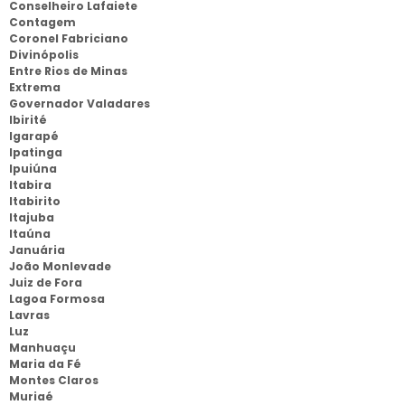
Conselheiro Lafaiete
Contagem
Coronel Fabriciano
Divinópolis
Entre Rios de Minas
Extrema
Governador Valadares
Ibirité
Igarapé
Ipatinga
Ipuiúna
Itabira
Itabirito
Itajuba
Itaúna
Januária
João Monlevade
Juiz de Fora
Lagoa Formosa
Lavras
Luz
Manhuaçu
Maria da Fé
Montes Claros
Muriaé