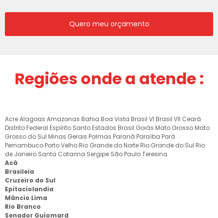
Quero meu orçamento
Regiões onde a atende :
Acre
Alagoas
Amazonas
Bahia
Boa Vista
Brasil VI
Brasil VII
Ceará
Distrito Federal
Espírito Santo
Estados Brasil
Goiás
Mato Grosso
Mato
Grosso do Sul
Minas Gerais
Palmas
Paraná
Paraíba
Pará
Pernambuco
Porto Velho
Rio Grande do Norte
Rio Grande do Sul
Rio
de Janeiro
Santa Catarina
Sergipe
São Paulo
Teresina
Acá
Brasileia
Cruzeiro do Sul
Epitaciolandia
Mâncio Lima
Rio Branco
Senador Guiomard