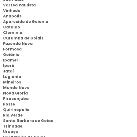
Varzea Paulista
Vinhedo
Anapolis
Aparecida de Goiania
Catalão
Clominia
Curumbá de Goiais
Fazenda Nova
Formosa
Goiânia
Ipameri
Iporá
Jataí
Lugiania
Mineiros
Mundo Novo
Nova Gloria
Piracanjuba
Posse
Quirinopolis
Rio Verde
Santa Barbara de Goias
Trindade
Uruaçu