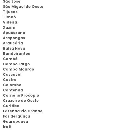
São José
São Miguel do Oeste
Tijucas
Timbó
Videira
Xaxim
Apucarana
Arapongas
Araucária
Balsa Nova
Bandeirantes
Cambé
Campo Largo
Campo Mourão
Cascavél
Castro
Colombo
Contenda
Cornélio Procópio
Cruzeiro do Oeste
Curitiba
Fazenda Rio Grande
Foz de Iguaçu
Guarapuava
Irati