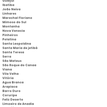
Guaçui
Ibatiba
João Neiva
Linhares
Marechal Floriano
Mimoso do Sul
Montanha
Nova Venecia
Pinheiros
Polatina
Santa Leopoldina
Santa Maria de jetibá
Santa Teresa
Serra
São Mateus
São Roque do Canaa
Viana
Vila Velha
Vitória
Agua Branca
Arapiaca
Barro Duro
Coruripe
Feliz Deserto
Limoeiro de Anadia