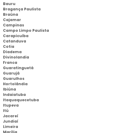
Bauru
Bragança Paulista
Braúna
Cajamar
Campinas
Campo Limpo Paulista
Carapicuíba
Catanduva
Cotia
Diadema
Divinolandia
Franca
Guaratinguetá
Guarujá
Guarulhos
Hortolândia
Ibiúna
Indaiatuba
Itaquaquecetuba
Itupeva
Itú
Jacareí
Jundiaí
Limeira
Marília