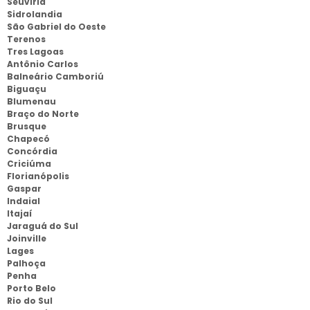
Seuviria
Sidrolandia
São Gabriel do Oeste
Terenos
Tres Lagoas
Antônio Carlos
Balneário Camboriú
Biguaçu
Blumenau
Braço do Norte
Brusque
Chapecó
Concórdia
Criciúma
Florianópolis
Gaspar
Indaial
Itajaí
Jaraguá do Sul
Joinville
Lages
Palhoça
Penha
Porto Belo
Rio do Sul