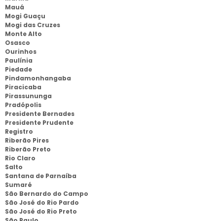
Mauá
Mogi Guaçu
Mogi das Cruzes
Monte Alto
Osasco
Ourinhos
Paulínia
Piedade
Pindamonhangaba
Piracicaba
Pirassununga
Pradópolis
Presidente Bernades
Presidente Prudente
Registro
Riberão Pires
Riberão Preto
Rio Claro
Salto
Santana de Parnaíba
Sumaré
São Bernardo do Campo
São José do Rio Pardo
São José do Rio Preto
São Paulo