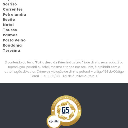
Sorriso
Correntes
Petrolandia
Recife
Natal
Touros
Palmas
Porto Velho
Rondônia
Teresina
O conteúdo do texto "
Fatiadora de Frios Industrial
" é de direito reservado. Sua
reprodução, parcial ou total, mesmo citando nossos links, é proibida sem a
autorização do autor. Crime de violação de direito autoral – artigo 184 do Código
Penal –
Lei 9610/98 - Lei de direitos autorais
.