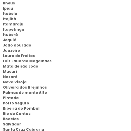
Ilheus
Ipiau
Itabela
Itajibá
Itamaraju
Itapetinga
Ituberá
Jequié
João dourado
Juazeiro
Lauro de Freitas
Luiz Eduardo Magalhães
Mata de são João
Mucuri
Nazaré
Nova Visoja
Oliveira dos Brejinhos
Palmas de monte Alto
Pintada
Porto Seguro
Ribeira do Pombal
Rio de Contas
Rodelas
Salvador
Santa Cruz Cabraria