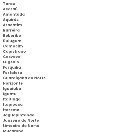
Tarau
Acaraú
Amontada
Aquirás
Aracatim
Barreira
Beberibe
Bulugum
Camocim
Capistrano
Casvavel
Eugebio
Forquilia
Fortaleza
Guaraiçaba do Norte
Horizonte
Iguaiuba
Iguatu
Itaitinga
Itapipoca
Itarema
Jaguapintanda
Juazeiro do Norte
Limoeiro do Norte
Mucambo