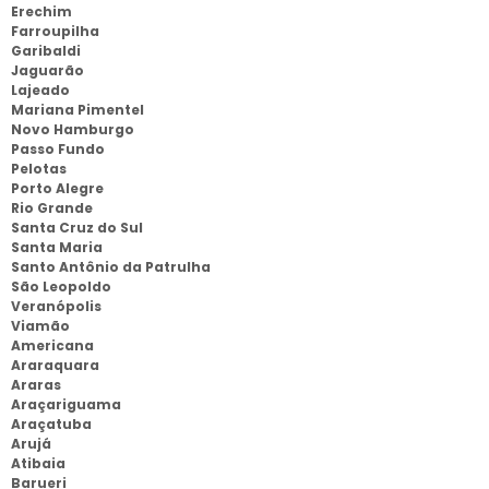
Erechim
Farroupilha
Garibaldi
Jaguarão
Lajeado
Mariana Pimentel
Novo Hamburgo
Passo Fundo
Pelotas
Porto Alegre
Rio Grande
Santa Cruz do Sul
Santa Maria
Santo Antônio da Patrulha
São Leopoldo
Veranópolis
Viamão
Americana
Araraquara
Araras
Araçariguama
Araçatuba
Arujá
Atibaia
Barueri