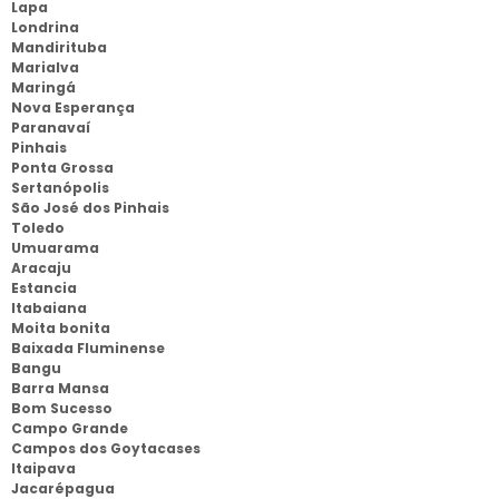
Lapa
Londrina
Mandirituba
Marialva
Maringá
Nova Esperança
Paranavaí
Pinhais
Ponta Grossa
Sertanópolis
São José dos Pinhais
Toledo
Umuarama
Aracaju
Estancia
Itabaiana
Moita bonita
Baixada Fluminense
Bangu
Barra Mansa
Bom Sucesso
Campo Grande
Campos dos Goytacases
Itaipava
Jacarépagua