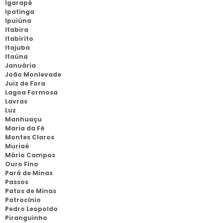
Igarapé
Ipatinga
Ipuiúna
Itabira
Itabirito
Itajuba
Itaúna
Januária
João Monlevade
Juiz de Fora
Lagoa Formosa
Lavras
Luz
Manhuaçu
Maria da Fé
Montes Claros
Muriaé
Mário Campos
Ouro Fino
Pará de Minas
Passos
Patos de Minas
Patrocínio
Pedro Leopoldo
Piranguinho