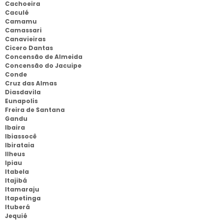
Cachoeira
Caculé
Camamu
Camassari
Canavieiras
Cicero Dantas
Concensão de Almeida
Concensão do Jacuipe
Conde
Cruz das Almas
Diasdavila
Eunapolis
Freira de Santana
Gandu
Ibaira
Ibiassocê
Ibirataia
Ilheus
Ipiau
Itabela
Itajibá
Itamaraju
Itapetinga
Ituberá
Jequié