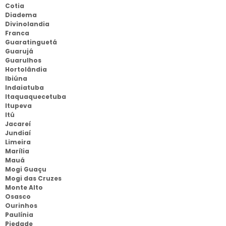
Cotia
Diadema
Divinolandia
Franca
Guaratinguetá
Guarujá
Guarulhos
Hortolândia
Ibiúna
Indaiatuba
Itaquaquecetuba
Itupeva
Itú
Jacareí
Jundiaí
Limeira
Marília
Mauá
Mogi Guaçu
Mogi das Cruzes
Monte Alto
Osasco
Ourinhos
Paulínia
Piedade