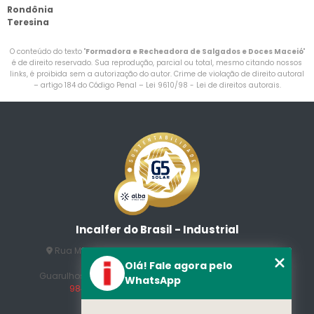
Rondônia
Teresina
O conteúdo do texto "
Formadora e Recheadora de Salgados e Doces Maceió
"
é de direito reservado. Sua reprodução, parcial ou total, mesmo citando nossos
links, é proibida sem a autorização do autor. Crime de violação de direito autoral
– artigo 184 do Código Penal –
Lei 9610/98 - Lei de direitos autorais
.
Incalfer do Brasil - Industrial
Rua Manuel Jesus Fernandes , 172 - Jardim Santo
Afonso
Olá! Fale agora pelo
Guarulhos - SP - CEP: 07215-230
(11) 3296-7700
(11)
WhatsApp
98409-5498
contato@incalfer.com.br