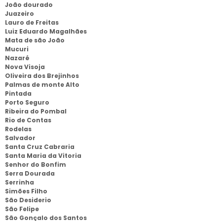
João dourado
Juazeiro
Lauro de Freitas
Luiz Eduardo Magalhães
Mata de são João
Mucuri
Nazaré
Nova Visoja
Oliveira dos Brejinhos
Palmas de monte Alto
Pintada
Porto Seguro
Ribeira do Pombal
Rio de Contas
Rodelas
Salvador
Santa Cruz Cabraria
Santa Maria da Vitoria
Senhor do Bonfim
Serra Dourada
Serrinha
Simões Filho
São Desiderio
São Felipe
São Gonçalo dos Santos