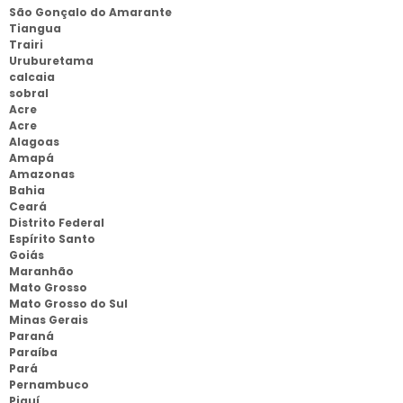
São Gonçalo do Amarante
Tiangua
Trairi
Uruburetama
calcaia
sobral
Acre
Acre
Alagoas
Amapá
Amazonas
Bahia
Ceará
Distrito Federal
Espírito Santo
Goiás
Maranhão
Mato Grosso
Mato Grosso do Sul
Minas Gerais
Paraná
Paraíba
Pará
Pernambuco
Piauí