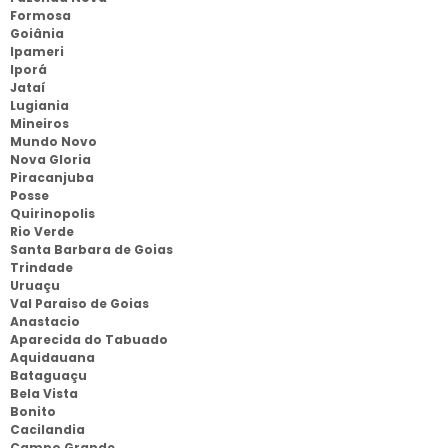
Formosa
Goiânia
Ipameri
Iporá
Jataí
Lugiania
Mineiros
Mundo Novo
Nova Gloria
Piracanjuba
Posse
Quirinopolis
Rio Verde
Santa Barbara de Goias
Trindade
Uruaçu
Val Paraiso de Goias
Anastacio
Aparecida do Tabuado
Aquidauana
Bataguaçu
Bela Vista
Bonito
Cacilandia
Campo Grande