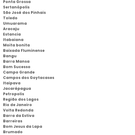
Ponta Grossa
Sertanópolis
São José dos Pinhais
Toledo
Umuarama
Aracaju
Estancia
Itabaiana
Moita bonita
Baixada Fluminense
Bangu
Barra Mansa
Bom Sucesso
Campo Grande
Campos dos Goytacases
Itaipava
Jacarépagua
Petropolis
Região dos Lagos
Rio de Janeiro
Volta Redonda
Barra da Estiva
Barreiras
Bom Jesus da Lapa
Brumado