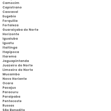
Camocim
Capistrano
Casvavel
Eugebio
Forquilia
Fortaleza
Guaraiçaba do Norte
Horizonte
Iguaiuba
Iguatu
Itaitinga
Itapipoca
Itarema
Jaguapintanda
Juazeiro do Norte
Limoeiro do Norte
Mucambo
Novo Horiente
Ocara
Pacajus
Paracuru
Paraipaba
Pentecoste
Russas
São Benedito