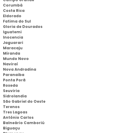
Corumbá
Costa Rica
Eldorado
Fatima do Sul
Gloria de Dourados
Iguatemi
Inocencia
Jaguarari
Maracaju
Miranda
Mundo Novo
Naviraí
Nova Andradina
Paranaiba
Ponta Porã
Roxeda
Seuviria
Sidrolandia
São Gabriel do Oeste
Terenos
Tres Lagoas
Antônio Carlos
Balneário Camboriú
Biguaçu