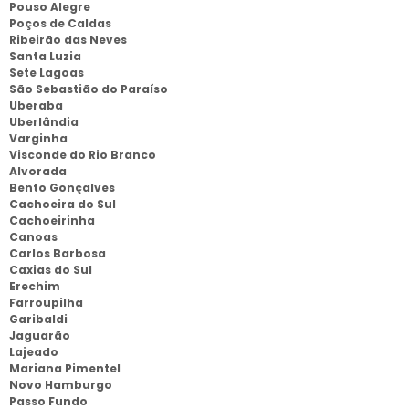
Pouso Alegre
Poços de Caldas
Ribeirão das Neves
Santa Luzia
Sete Lagoas
São Sebastião do Paraíso
Uberaba
Uberlândia
Varginha
Visconde do Rio Branco
Alvorada
Bento Gonçalves
Cachoeira do Sul
Cachoeirinha
Canoas
Carlos Barbosa
Caxias do Sul
Erechim
Farroupilha
Garibaldi
Jaguarão
Lajeado
Mariana Pimentel
Novo Hamburgo
Passo Fundo