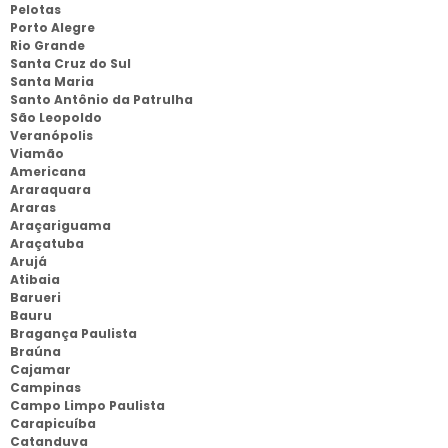
Pelotas
Porto Alegre
Rio Grande
Santa Cruz do Sul
Santa Maria
Santo Antônio da Patrulha
São Leopoldo
Veranópolis
Viamão
Americana
Araraquara
Araras
Araçariguama
Araçatuba
Arujá
Atibaia
Barueri
Bauru
Bragança Paulista
Braúna
Cajamar
Campinas
Campo Limpo Paulista
Carapicuíba
Catanduva