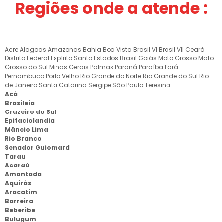
Regiões onde a atende :
Acre
Alagoas
Amazonas
Bahia
Boa Vista
Brasil VI
Brasil VII
Ceará
Distrito Federal
Espírito Santo
Estados Brasil
Goiás
Mato Grosso
Mato
Grosso do Sul
Minas Gerais
Palmas
Paraná
Paraíba
Pará
Pernambuco
Porto Velho
Rio Grande do Norte
Rio Grande do Sul
Rio
de Janeiro
Santa Catarina
Sergipe
São Paulo
Teresina
Acá
Brasileia
Cruzeiro do Sul
Epitaciolandia
Mâncio Lima
Rio Branco
Senador Guiomard
Tarau
Acaraú
Amontada
Aquirás
Aracatim
Barreira
Beberibe
Bulugum