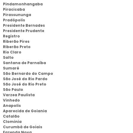
Pindamonhangaba
Piracicaba
Pirassununga
Pradópolis
Presidente Bernades
Presidente Prudente
Registro
Riberão Pires
Riberão Preto
Rio Claro
Salto
Santana de Parnaíba
Sumaré
São Bernardo do Campo
São José do Rio Pardo
São José do Rio Preto
São Paulo
Varzea Paulista
Vinhedo
Anapolis
Aparecida de Goiania
Catalão
Clominia
Curumbá de Goiais
Fazenda Nova