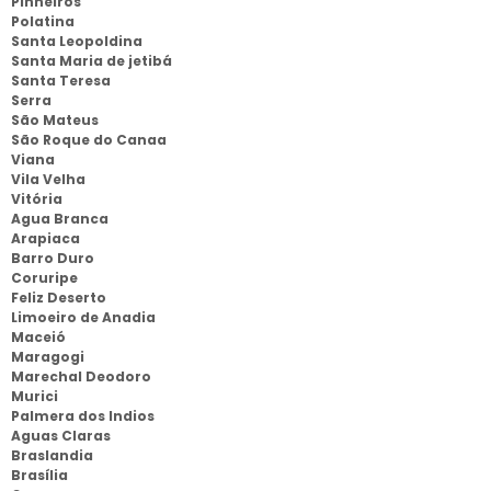
Pinheiros
Polatina
Santa Leopoldina
Santa Maria de jetibá
Santa Teresa
Serra
São Mateus
São Roque do Canaa
Viana
Vila Velha
Vitória
Agua Branca
Arapiaca
Barro Duro
Coruripe
Feliz Deserto
Limoeiro de Anadia
Maceió
Maragogi
Marechal Deodoro
Murici
Palmera dos Indios
Aguas Claras
Braslandia
Brasília