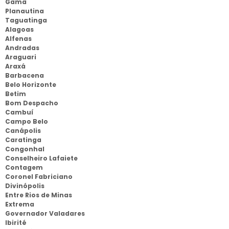
Gama
Planautina
Taguatinga
Alagoas
Alfenas
Andradas
Araguari
Araxá
Barbacena
Belo Horizonte
Betim
Bom Despacho
Cambuí
Campo Belo
Canápolis
Caratinga
Congonhal
Conselheiro Lafaiete
Contagem
Coronel Fabriciano
Divinópolis
Entre Rios de Minas
Extrema
Governador Valadares
Ibirité