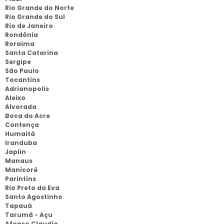
Rio Grande do Norte
Rio Grande do Sul
Rio de Janeiro
Rondônia
Roraima
Santa Catarina
Sergipe
São Paulo
Tocantins
Adrianopolis
Aleixo
Alvorada
Boca do Acre
Contença
Humaitá
Iranduba
Japiin
Manaus
Manicoré
Parintins
Rio Preto da Eva
Santo Agostinho
Tapauá
Tarumã - Açu
Afonso Claudio