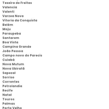
Texeira de Freitas
Valencia
Valenti
Varzea Nova
Vitoria da Conquista
Belém
Moju
Paraupeba
Santarem
Boa Vista
Campina Grande
João Pessoa
Campo novo do Parecis
Cuiabá
Nova Mutum
Nova Ubiratã
Sapezal
Sorriso
Correntes
Petrolandia
Recife
Natal
Touros
Palmas
Porto Velho