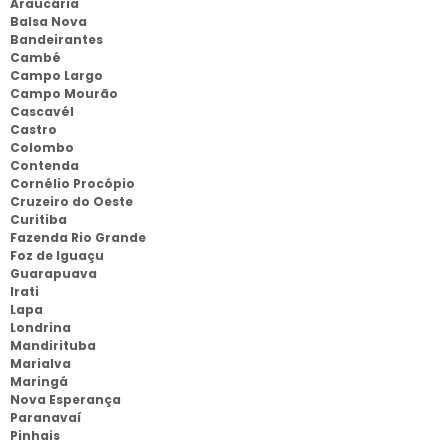
Araucária
Balsa Nova
Bandeirantes
Cambé
Campo Largo
Campo Mourão
Cascavél
Castro
Colombo
Contenda
Cornélio Procópio
Cruzeiro do Oeste
Curitiba
Fazenda Rio Grande
Foz de Iguaçu
Guarapuava
Irati
Lapa
Londrina
Mandirituba
Marialva
Maringá
Nova Esperança
Paranavaí
Pinhais