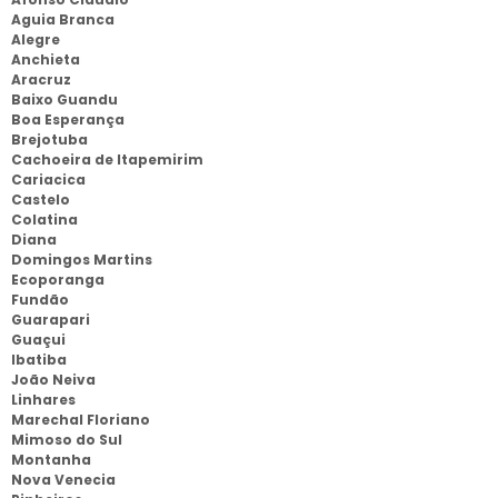
Aguia Branca
Alegre
Anchieta
Aracruz
Baixo Guandu
Boa Esperança
Brejotuba
Cachoeira de Itapemirim
Cariacica
Castelo
Colatina
Diana
Domingos Martins
Ecoporanga
Fundão
Guarapari
Guaçui
Ibatiba
João Neiva
Linhares
Marechal Floriano
Mimoso do Sul
Montanha
Nova Venecia