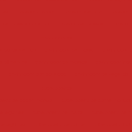
umes
cozedor a vapor
cozedor eletrico
cozedor i
 de massas industrial
cozedor de massas
cozedor
cozinhadores
erduras eletrico
cozinhador de massa
cozinhador 
e alimentos
cozinhador de massas
cozinhador indus
a
cozinhador por batelada
cozinhador de vegetais
cubetadeiras
deira de bacon manual
cubetadeira de carne manual
 e legumes
cubetadeira de frutas
cubetadeira de c
de legumes
cubetadeira de carne
cubetadeira indu