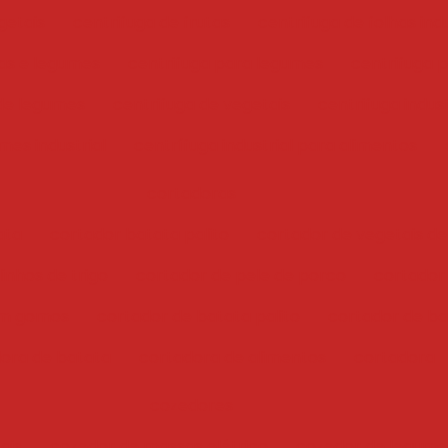
getais
centrifuga de frutas
centrifuga de folhas indu
has e legumes
centrifuga para legumes
centrifuga 
 de legumes
centrifuga de vegetais
centrifuga indust
mes industrial
centrífuga industrial para alimentos
cortadoras
ata
cortador batata palito
cortador de vegetais de
inhos de trigo
cortador de pele de porco
cortador
em gomos
cortador de batata palito
cortador de bat
ora de batata
cortadora de alimentos
cortadora
cozedores
ais
cozedor de massas elétrico
cozedor de legume