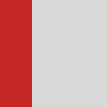
alimentos
a de abóbora
 rotativa
ada
cadora
ncional
quena
ustrial