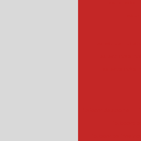
escorredor c
escor
esteira de transpo
esteira industrial
esteiras industr
fatiador de salame
f
fatiadora de
fatiador de frios ind