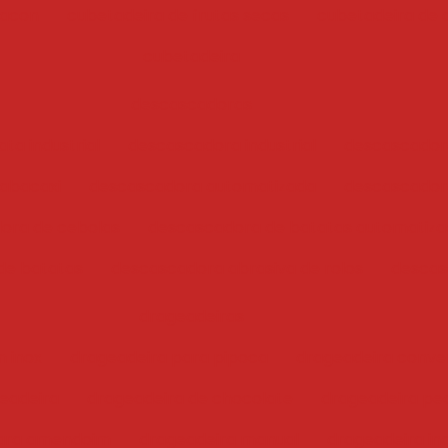
bacon
cubetadeira de frutas secas
cubetadeira de 
cubetadeira
descascadoras
ta industrial
descascadora industrial
descascador
abacaxi
descascadora automatizada
descascadora
ora de cebolas
descascadora de batatas automatiz
de batatas
descascadora abrasiva de rolos
descas
drageadeiras
 inox
drageadeira para pipoca
drageadeira conve
eadeira
drageadeira de chocolate
drageadeira pe
para amendoim
drageadeira manual
drageadeira ind