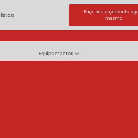
Faça seu orçamento ag
istas!
mesmo
(11) 
Equipamentos
branqueadores
ente
branqueadores agua quente
branqueador po
dor de esteira cozinhador
branqueador a agua quent
ador de esteira
branqueador rotativo
branqueado
e tambor rotativo
branqueador cozinhador
branq
centrífugas