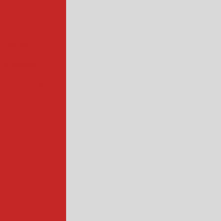
e doces
 salgados
de salgados
doces
oces
 a gás
industrial