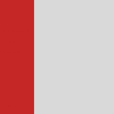
mentos planos
da compacta
 salgados
ial
ndustrial