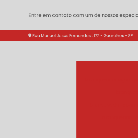
Entre em contato com um de nossos especial
Rua Manuel Jesus Fernandes , 172 - Guarulhos - SP
branqueador agua qu
branquea
branqueador cozinh
branqueador d