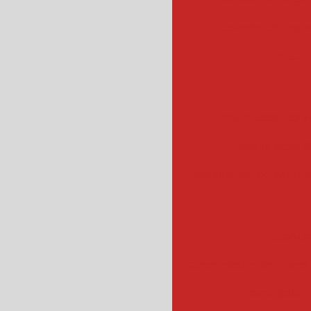
cozedor de leg
cozedor
cozinhador de v
cozinhador d
cozinhador de esteir
cubeta
cubetadeira de frutas
cubetadeira 