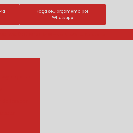
ora
Faça seu orçamento por
Whatsapp
3296-7700
(11) 98409-5498
contato@incalfer.com.br
r agua quente
e
r de tambor
ueador