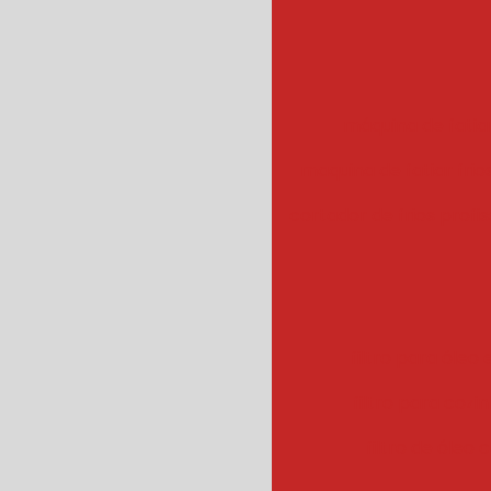
máquina de fatiar
maquina de fatiar frios
cortador de frios profis
filtro para óleo e
filtro para cozin
filtro de óleo 