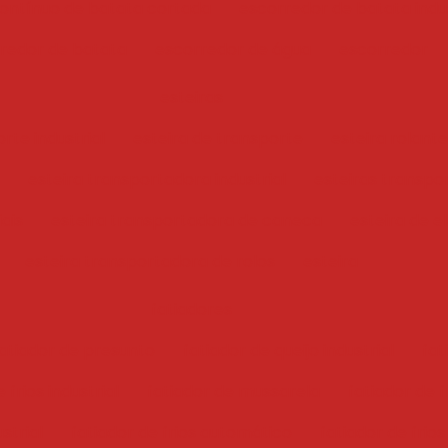
ontínuo de batata cortada
escorredor de batata indus
redor de batata
escorredor de água
escorredor
esteiras
rte industrial
esteira de transporte
esteira rolante
esteira transportadora industrial
esteiras transpo
iais
esteira transportadora de caneca
esteira de e
esteira transportadora de rolos
esteira
fatiadores
atiador de presunto
fatiador de queijo industrial
fat
 frios industrial
fatiador de mussarela
fatiador de f
ustrial
fatiador de frios automático
fatiador de frios