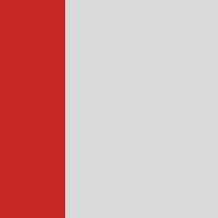
trial
 industrial
rtadoras
levação
iadora de queijo
rios
 profissional