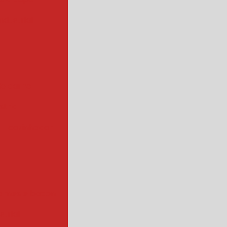
ndustrial
de carne
trial
cozinhador
arnes e bacon
strial