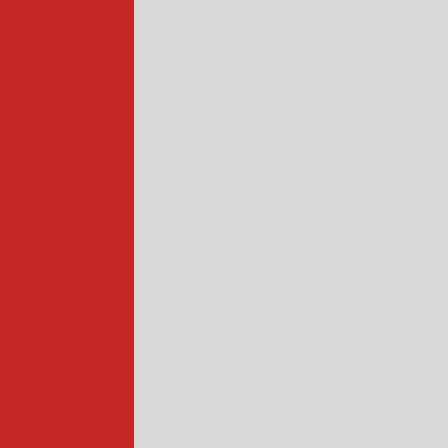
ofissional
rios industrial
hadora de queijo
ndustrial
industrial
ntação