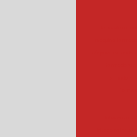
formadora rec
máquina formado
máquina formadora
formadora e
formadora r
formad
fritadeira a g
fritadeira industr