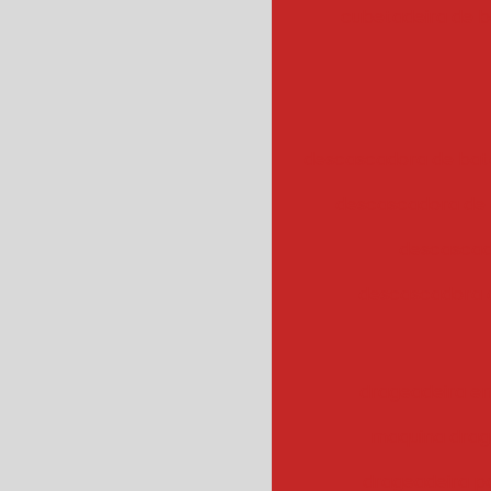
cubetadeira de 
descascadora de bata
descascadora de 
descascad
descascadora 
drageadeira em
maquina drag
drageadeira 