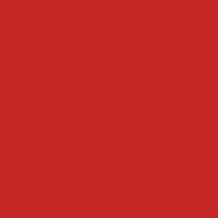
fatiador de queijo e presunto
fatiador
fatiadores de frios
 frios
fatiadora industrial
maquina de fatiar frios pr
 industrial
maquina de fatiar industrial
cortador de f
sional
fatiadora e interfolhadora industrial
interfol
fatiador de queijo profissional
filtros
 fritura
filtro para óleo
filtro para óleo de cozinha i
ha industrial
filtro tanque
filtro centrifugo
filtro 
centrífugo
filtro de óleo rima
filtro tanque por deca