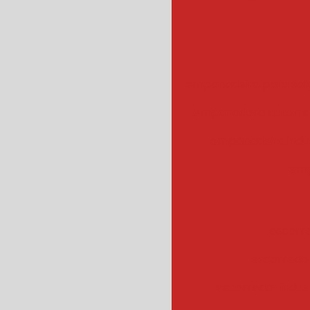
empanadeira para sal
empanadora automa
empanadeira indus
emp
escorr
escorredo
escorredor indus