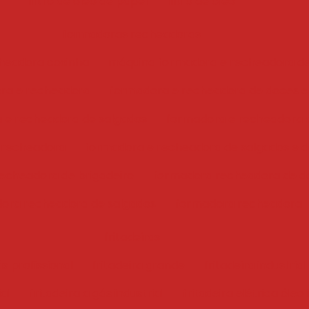
filtro de óleo de papel
filtro de óleo
formadoras recheadoras
headora coxinha
máquina formadora e recheadora d
ra e recheadora
formadora e recheadora de doces e
 e recheadora de salgados
formadora e recheadora 
 recheadora
formadora e recheadora de salgados e 
echeadora de brigadeiro
formadora recheadora de d
ora recheadora de salgados
formadora recheadora
fritadeiras
ás profissional
fritadeira grande
fritadeira industrial
ial
fritadeira a gás industrial
fritadeira elétrica óleo 