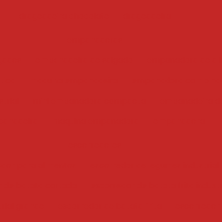
drageadeira chocolate
drageadeira
empanadoras
gados
empanadeira de salgado
empanadora de ali
tica
maquina empanadeira
empanadora combina
trial
mini empanadora compacta
empanadeira de
anadeira
maquina empanadora
empanadora
escorredores
edor para alimentos
escorredor de legumes industrial
r de batata cortada
escorredor de batata frita industr
trial grande
escorredor de batata frita
escorredor i