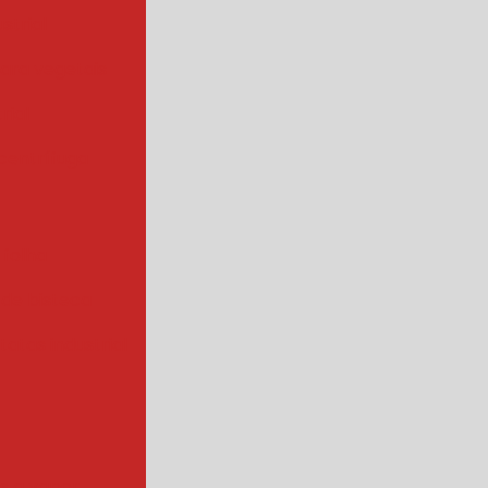
strial
para vegetais
rial
centrífuga
 folha
 de bisteca
atas industrial
s a vapor