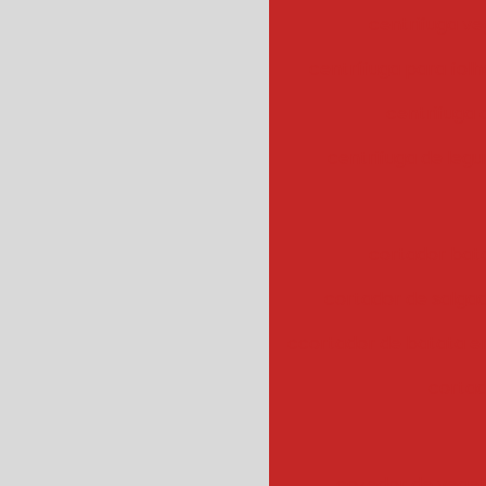
centrifuga ve
centrífuga para fol
centrifuga
centrifuga de legu
cortador bat
cortador de salgad
ccortador de batata 
cortad
cozedor de veget