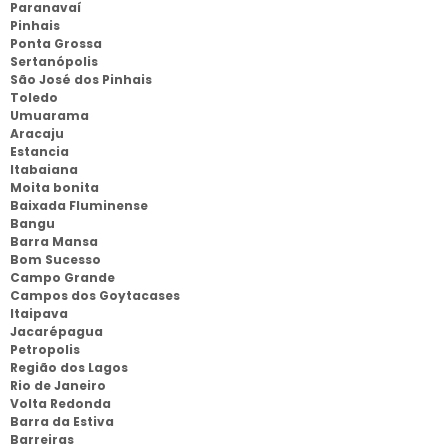
Paranavaí
Pinhais
Ponta Grossa
Sertanópolis
São José dos Pinhais
Toledo
Umuarama
Aracaju
Estancia
Itabaiana
Moita bonita
Baixada Fluminense
Bangu
Barra Mansa
Bom Sucesso
Campo Grande
Campos dos Goytacases
Itaipava
Jacarépagua
Petropolis
Região dos Lagos
Rio de Janeiro
Volta Redonda
Barra da Estiva
Barreiras