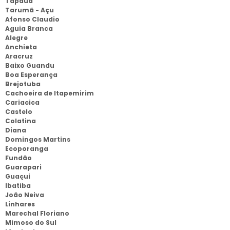
Tapauá
Tarumã - Açu
Afonso Claudio
Aguia Branca
Alegre
Anchieta
Aracruz
Baixo Guandu
Boa Esperança
Brejotuba
Cachoeira de Itapemirim
Cariacica
Castelo
Colatina
Diana
Domingos Martins
Ecoporanga
Fundão
Guarapari
Guaçui
Ibatiba
João Neiva
Linhares
Marechal Floriano
Mimoso do Sul