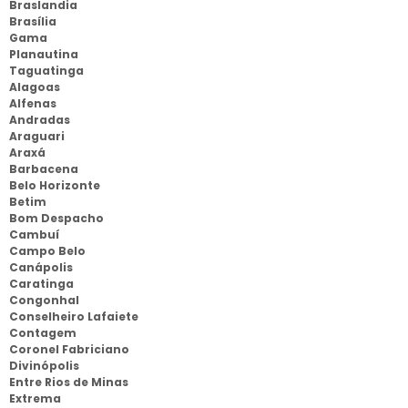
Braslandia
Brasília
Gama
Planautina
Taguatinga
Alagoas
Alfenas
Andradas
Araguari
Araxá
Barbacena
Belo Horizonte
Betim
Bom Despacho
Cambuí
Campo Belo
Canápolis
Caratinga
Congonhal
Conselheiro Lafaiete
Contagem
Coronel Fabriciano
Divinópolis
Entre Rios de Minas
Extrema