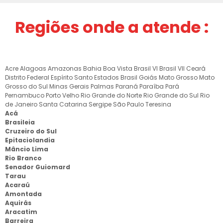
Regiões onde a atende :
Acre
Alagoas
Amazonas
Bahia
Boa Vista
Brasil VI
Brasil VII
Ceará
Distrito Federal
Espírito Santo
Estados Brasil
Goiás
Mato Grosso
Mato
Grosso do Sul
Minas Gerais
Palmas
Paraná
Paraíba
Pará
Pernambuco
Porto Velho
Rio Grande do Norte
Rio Grande do Sul
Rio
de Janeiro
Santa Catarina
Sergipe
São Paulo
Teresina
Acá
Brasileia
Cruzeiro do Sul
Epitaciolandia
Mâncio Lima
Rio Branco
Senador Guiomard
Tarau
Acaraú
Amontada
Aquirás
Aracatim
Barreira