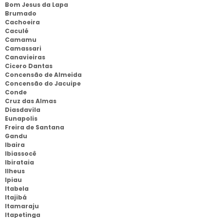
Bom Jesus da Lapa
Brumado
Cachoeira
Caculé
Camamu
Camassari
Canavieiras
Cicero Dantas
Concensão de Almeida
Concensão do Jacuipe
Conde
Cruz das Almas
Diasdavila
Eunapolis
Freira de Santana
Gandu
Ibaira
Ibiassocê
Ibirataia
Ilheus
Ipiau
Itabela
Itajibá
Itamaraju
Itapetinga