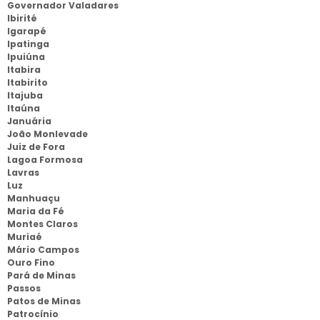
Governador Valadares
Ibirité
Igarapé
Ipatinga
Ipuiúna
Itabira
Itabirito
Itajuba
Itaúna
Januária
João Monlevade
Juiz de Fora
Lagoa Formosa
Lavras
Luz
Manhuaçu
Maria da Fé
Montes Claros
Muriaé
Mário Campos
Ouro Fino
Pará de Minas
Passos
Patos de Minas
Patrocínio