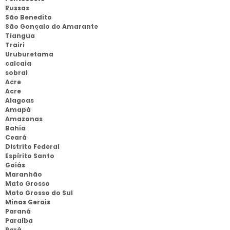
Russas
São Benedito
São Gonçalo do Amarante
Tiangua
Trairi
Uruburetama
calcaia
sobral
Acre
Acre
Alagoas
Amapá
Amazonas
Bahia
Ceará
Distrito Federal
Espírito Santo
Goiás
Maranhão
Mato Grosso
Mato Grosso do Sul
Minas Gerais
Paraná
Paraíba
Pará