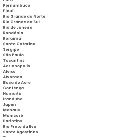
Pernambuco
Piauí
Rio Grande do Norte
Rio Grande do Sul
Rio de Janeiro
Rondônia
Roraima
Santa Catarina
Sergipe
São Paulo
Tocantins
Adrianopolis
Aleixo
Alvorada
Boca do Acre
Contença
Humaitá
Iranduba
Japiin
Manaus
Manicoré
Parintins
Rio Preto da Eva
Santo Agostinho