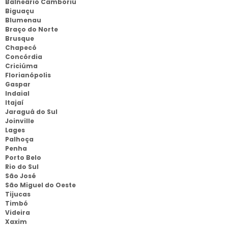
Balneário Camboriú
Biguaçu
Blumenau
Braço do Norte
Brusque
Chapecó
Concórdia
Criciúma
Florianópolis
Gaspar
Indaial
Itajaí
Jaraguá do Sul
Joinville
Lages
Palhoça
Penha
Porto Belo
Rio do Sul
São José
São Miguel do Oeste
Tijucas
Timbó
Videira
Xaxim