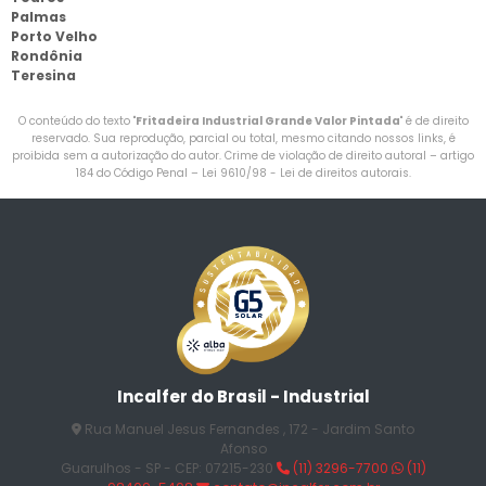
Palmas
Porto Velho
Rondônia
Teresina
O conteúdo do texto "
Fritadeira Industrial Grande Valor Pintada
" é de direito
reservado. Sua reprodução, parcial ou total, mesmo citando nossos links, é
proibida sem a autorização do autor. Crime de violação de direito autoral – artigo
184 do Código Penal –
Lei 9610/98 - Lei de direitos autorais
.
Incalfer do Brasil - Industrial
Rua Manuel Jesus Fernandes , 172 - Jardim Santo
Afonso
Guarulhos - SP - CEP: 07215-230
(11) 3296-7700
(11)