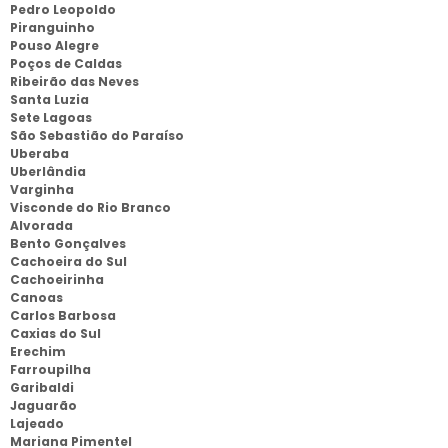
Pedro Leopoldo
Piranguinho
Pouso Alegre
Poços de Caldas
Ribeirão das Neves
Santa Luzia
Sete Lagoas
São Sebastião do Paraíso
Uberaba
Uberlândia
Varginha
Visconde do Rio Branco
Alvorada
Bento Gonçalves
Cachoeira do Sul
Cachoeirinha
Canoas
Carlos Barbosa
Caxias do Sul
Erechim
Farroupilha
Garibaldi
Jaguarão
Lajeado
Mariana Pimentel