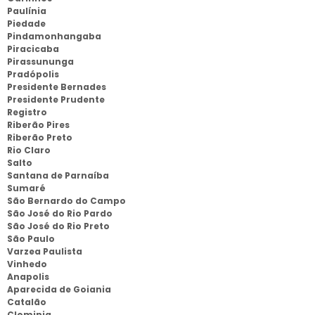
Paulínia
Piedade
Pindamonhangaba
Piracicaba
Pirassununga
Pradópolis
Presidente Bernades
Presidente Prudente
Registro
Riberão Pires
Riberão Preto
Rio Claro
Salto
Santana de Parnaíba
Sumaré
São Bernardo do Campo
São José do Rio Pardo
São José do Rio Preto
São Paulo
Varzea Paulista
Vinhedo
Anapolis
Aparecida de Goiania
Catalão
Clominia