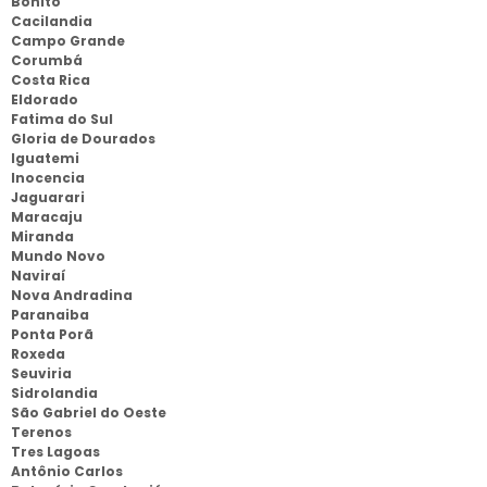
Bonito
Cacilandia
Campo Grande
Corumbá
Costa Rica
Eldorado
Fatima do Sul
Gloria de Dourados
Iguatemi
Inocencia
Jaguarari
Maracaju
Miranda
Mundo Novo
Naviraí
Nova Andradina
Paranaiba
Ponta Porã
Roxeda
Seuviria
Sidrolandia
São Gabriel do Oeste
Terenos
Tres Lagoas
Antônio Carlos