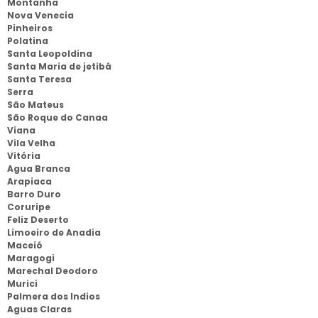
Montanha
Nova Venecia
Pinheiros
Polatina
Santa Leopoldina
Santa Maria de jetibá
Santa Teresa
Serra
São Mateus
São Roque do Canaa
Viana
Vila Velha
Vitória
Agua Branca
Arapiaca
Barro Duro
Coruripe
Feliz Deserto
Limoeiro de Anadia
Maceió
Maragogi
Marechal Deodoro
Murici
Palmera dos Indios
Aguas Claras