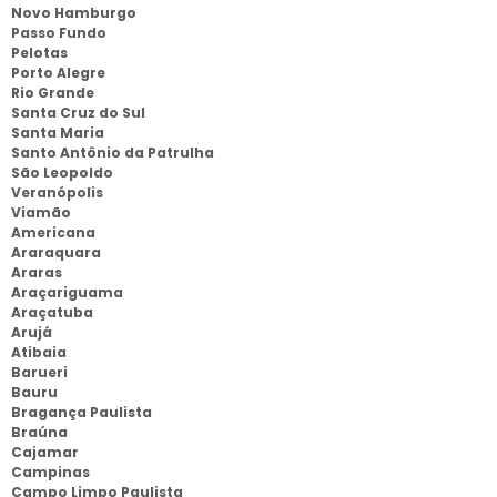
Novo Hamburgo
Passo Fundo
Pelotas
Porto Alegre
Rio Grande
Santa Cruz do Sul
Santa Maria
Santo Antônio da Patrulha
São Leopoldo
Veranópolis
Viamão
Americana
Araraquara
Araras
Araçariguama
Araçatuba
Arujá
Atibaia
Barueri
Bauru
Bragança Paulista
Braúna
Cajamar
Campinas
Campo Limpo Paulista