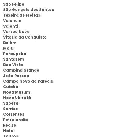
São Felipe
São Gonçalo dos Santos
Texeira de Freitas
Valencia
Valenti
Varzea Nova
Vitoria da Conquista
Belém
Moju
Paraupeba
Santarem
Boa Vista
Campina Grande
João Pessoa
Campo novo do Parecis
Cuiabá
Nova Mutum
Nova Ubiratã
Sapezal
Sorriso
Correntes
Petrolandia
Recife
Natal
Touros