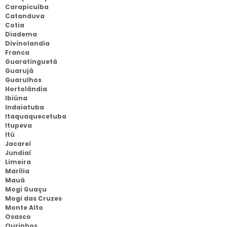
Carapicuíba
Catanduva
Cotia
Diadema
Divinolandia
Franca
Guaratinguetá
Guarujá
Guarulhos
Hortolândia
Ibiúna
Indaiatuba
Itaquaquecetuba
Itupeva
Itú
Jacareí
Jundiaí
Limeira
Marília
Mauá
Mogi Guaçu
Mogi das Cruzes
Monte Alto
Osasco
Ourinhos