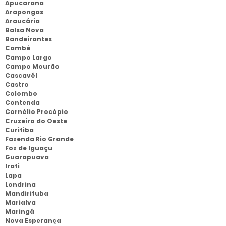
Apucarana
Arapongas
Araucária
Balsa Nova
Bandeirantes
Cambé
Campo Largo
Campo Mourão
Cascavél
Castro
Colombo
Contenda
Cornélio Procópio
Cruzeiro do Oeste
Curitiba
Fazenda Rio Grande
Foz de Iguaçu
Guarapuava
Irati
Lapa
Londrina
Mandirituba
Marialva
Maringá
Nova Esperança