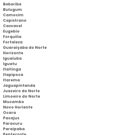
Beberibe
Bulugum
Camocim
Capistrano
Casvavel
Eugebio
Forquilia
Fortaleza
Guaraiçaba do Norte
Horizonte
Iguaiuba
Iguatu
Itaitinga
Itapipoca
Itarema
Jaguapintanda
Juazeiro do Norte
Limoeiro do Norte
Mucambo
Novo Horiente
Ocara
Pacajus
Paracuru
Paraipaba
Pentecoste