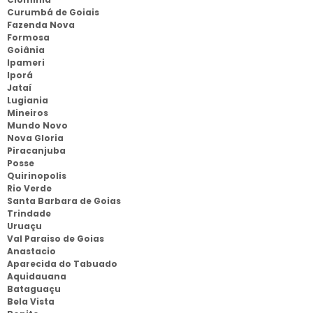
Curumbá de Goiais
Fazenda Nova
Formosa
Goiânia
Ipameri
Iporá
Jataí
Lugiania
Mineiros
Mundo Novo
Nova Gloria
Piracanjuba
Posse
Quirinopolis
Rio Verde
Santa Barbara de Goias
Trindade
Uruaçu
Val Paraiso de Goias
Anastacio
Aparecida do Tabuado
Aquidauana
Bataguaçu
Bela Vista