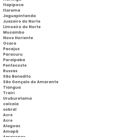
Itapipoca
Itarema
Jaguapintanda
Juazeiro do Norte
Limoeiro do Norte
Mucambo
Novo Horiente
Ocara
Pacajus
Paracuru
Paraipaba
Pentecoste
Russas
São Benedito
São Gonçalo do Amarante
Tiangua
Trairi
Uruburetama
calcaia
sobral
Acre
Acre
Alagoas
Amapá
Amazonas