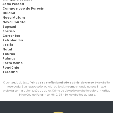
João Pessoa
Campo novo do Parecis
Cuiabá
Nova Mutum
Nova Ubiratã
Sapezal
Sorriso
Correntes
Petrolandia
Recife
Natal
Touros
Palmas
Porto Velho
Rondônia
Teresina
O conteúdo do texto "
Fritadeira Profissional São Gabriel do Oeste
" é de direito
reservado. Sua reprodução, parcial ou total, mesmo citando nossos links, é
proibida sem a autorização do autor. Crime de violação de direito autoral – artigo
184 do Código Penal –
Lei 9610/98 - Lei de direitos autorais
.