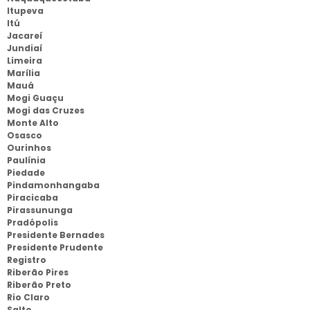
Itupeva
Itú
Jacareí
Jundiaí
Limeira
Marília
Mauá
Mogi Guaçu
Mogi das Cruzes
Monte Alto
Osasco
Ourinhos
Paulínia
Piedade
Pindamonhangaba
Piracicaba
Pirassununga
Pradópolis
Presidente Bernades
Presidente Prudente
Registro
Riberão Pires
Riberão Preto
Rio Claro
Salto