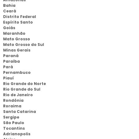
Bahia
Ceará
Distrito Federal
Espírito Santo
Goiás
Maranhão
Mato Grosso
Mato Grosso do Sul
Minas Gerais
Paraná
Paraíba
Pará
Pernambuco
Piauí
Rio Grande do Norte
Rio Grande do Sul
Rio de Janeiro
Rondônia
Roraima
Santa Catarina
Sergipe
São Paulo
Tocantins
Adrianopolis