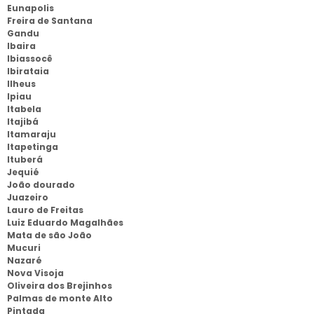
Eunapolis
Freira de Santana
Gandu
Ibaira
Ibiassocê
Ibirataia
Ilheus
Ipiau
Itabela
Itajibá
Itamaraju
Itapetinga
Ituberá
Jequié
João dourado
Juazeiro
Lauro de Freitas
Luiz Eduardo Magalhães
Mata de são João
Mucuri
Nazaré
Nova Visoja
Oliveira dos Brejinhos
Palmas de monte Alto
Pintada