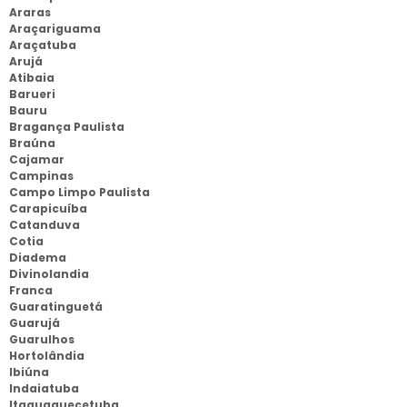
Araras
Araçariguama
Araçatuba
Arujá
Atibaia
Barueri
Bauru
Bragança Paulista
Braúna
Cajamar
Campinas
Campo Limpo Paulista
Carapicuíba
Catanduva
Cotia
Diadema
Divinolandia
Franca
Guaratinguetá
Guarujá
Guarulhos
Hortolândia
Ibiúna
Indaiatuba
Itaquaquecetuba