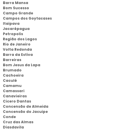
Barra Mansa
Bom Sucesso
Campo Grande
Campos dos Goytacases
Itaipava
Jacarépagua
Petropolis
Região dos Lagos
Rio de Janeiro
Volta Redonda
Barra da Estiva
Barreiras
Bom Jesus da Lapa
Brumado
Cachoeira
Caculé
Camamu
Camassari
Canavieiras
Cicero Dantas
Concensão de Almeida
Concensão do Jacuipe
Conde
Cruz das Almas
Diasdavila