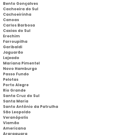
Bento Gonçalves
Cachoeira do Sul
Cachoeirinha
Canoas
Carlos Barbosa
Caxias do Sul
Erechim
Farroupilha
Garibaldi
Jaguarão
Lajeado
Mariana Pimentel
Novo Hamburgo
Passo Fundo
Pelotas
Porto Alegre
Rio Grande
Santa Cruz do Sul
Santa Maria
Santo Antônio da Patrulha
São Leopoldo
Veranópolis
Viamão
Americana
Araraquara