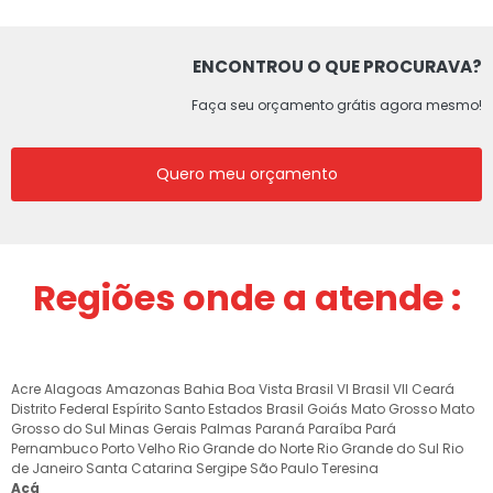
ENCONTROU O QUE PROCURAVA?
Faça seu orçamento grátis agora mesmo!
Quero meu orçamento
Regiões onde a atende :
Acre
Alagoas
Amazonas
Bahia
Boa Vista
Brasil VI
Brasil VII
Ceará
Distrito Federal
Espírito Santo
Estados Brasil
Goiás
Mato Grosso
Mato
Grosso do Sul
Minas Gerais
Palmas
Paraná
Paraíba
Pará
Pernambuco
Porto Velho
Rio Grande do Norte
Rio Grande do Sul
Rio
de Janeiro
Santa Catarina
Sergipe
São Paulo
Teresina
Acá