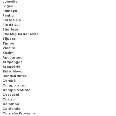
Joinville
Lages
Palhoça
Penha
Porto Belo
Rio do Sul
São José
São Miguel do Oeste
Tijucas
Timbó
Videira
Xaxim
Apucarana
Arapongas
Araucária
Balsa Nova
Bandeirantes
Cambé
Campo Largo
Campo Mourão
Cascavél
Castro
Colombo
Contenda
Cornélio Procópio