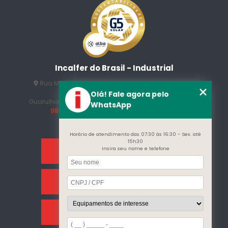
Incalfer do Brasil - Industrial
Rua Manuel Jesus Fernandes , 172 - Jardim Santo
Afonso
Olá! Fale agora pelo
Guarulhos - SP - CEP: 07215-230
(11) 3296-7700
(11)
WhatsApp
98409-5498
contato@incalfer.com.br
Horário de atendimento das 07:30 às 16:30 - Sex. até
15h30
Insira seu nome e telefone
Home
Sobre Nós
Categorias