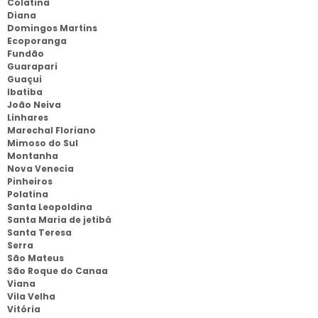
Colatina
Diana
Domingos Martins
Ecoporanga
Fundão
Guarapari
Guaçui
Ibatiba
João Neiva
Linhares
Marechal Floriano
Mimoso do Sul
Montanha
Nova Venecia
Pinheiros
Polatina
Santa Leopoldina
Santa Maria de jetibá
Santa Teresa
Serra
São Mateus
São Roque do Canaa
Viana
Vila Velha
Vitória