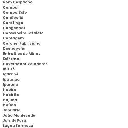
Bom Despacho
Cambuí
Campo Belo
Canápolis
Caratinga
Congonhal
Conselheiro Lafaiete
Contagem
Coronel Fabriciano
Divinópolis
Entre Rios de Minas
Extrema
Governador Valadares
Ibirité
Igarapé
Ipatinga
Ipuiúna
Itabira
Itabirito
Itajuba
Itaúna
Januária
João Monlevade
Juiz de Fora
Lagoa Formosa