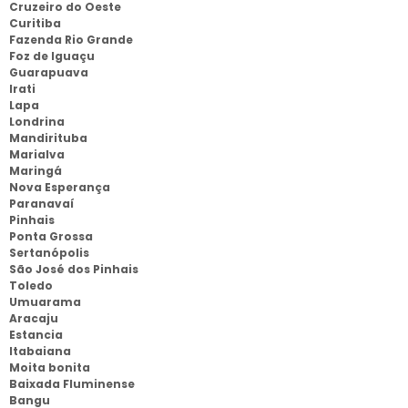
Cruzeiro do Oeste
Curitiba
Fazenda Rio Grande
Foz de Iguaçu
Guarapuava
Irati
Lapa
Londrina
Mandirituba
Marialva
Maringá
Nova Esperança
Paranavaí
Pinhais
Ponta Grossa
Sertanópolis
São José dos Pinhais
Toledo
Umuarama
Aracaju
Estancia
Itabaiana
Moita bonita
Baixada Fluminense
Bangu