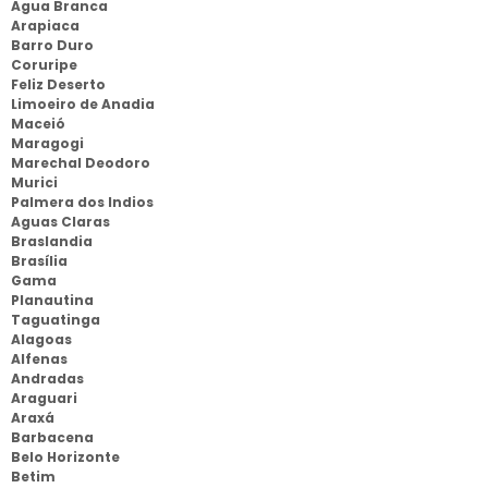
Agua Branca
Arapiaca
Barro Duro
Coruripe
Feliz Deserto
Limoeiro de Anadia
Maceió
Maragogi
Marechal Deodoro
Murici
Palmera dos Indios
Aguas Claras
Braslandia
Brasília
Gama
Planautina
Taguatinga
Alagoas
Alfenas
Andradas
Araguari
Araxá
Barbacena
Belo Horizonte
Betim