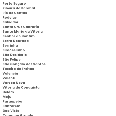
Porto Seguro
Ribeira do Pombal
Rio de Contas
Rodelas
Salvador
Santa Cruz Cabraria
Santa Maria da Vitoria
Senhor do Bonfim
Serra Dourada
Serrinha
Simões Filho
São Desiderio
São Felipe
São Gonçalo dos Santos
Texeira de Freitas
Valencia
Valenti
Varzea Nova
Vitoria da Conquista
Belém
Moju
Paraupeba
Santarem
Boa Vista
Campina Grande