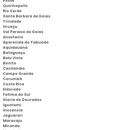
Posse
Quirinopolis
Rio Verde
Santa Barbara de Goias
Trindade
Uruaçu
Val Paraiso de Goias
Anastacio
Aparecida do Tabuado
Aquidauana
Bataguaçu
Bela Vista
Bonito
Cacilandia
Campo Grande
Corumbá
Costa Rica
Eldorado
Fatima do Sul
Gloria de Dourados
Iguatemi
Inocencia
Jaguarari
Maracaju
Miranda