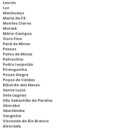
Lavras
Luz
Manhuaçu
Maria da Fé
Montes Claros
Muriaé
Mário Campos
Ouro Fino
Pará de Minas
Passos
Patos de Minas
Patrocínio
Pedro Leopoldo
Piranguinho
Pouso Alegre
Poços de Caldas
Ribeirão das Neves
Santa Luzia
Sete Lagoas
São Sebastião do Paraíso
Uberaba
Uberlândia
Varginha
Visconde do Rio Branco
Alvorada