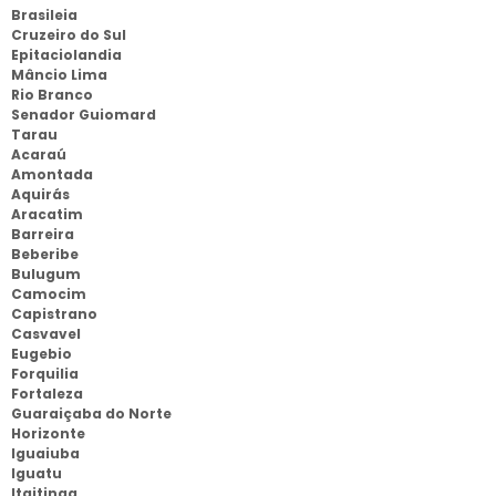
Brasileia
Cruzeiro do Sul
Epitaciolandia
Mâncio Lima
Rio Branco
Senador Guiomard
Tarau
Acaraú
Amontada
Aquirás
Aracatim
Barreira
Beberibe
Bulugum
Camocim
Capistrano
Casvavel
Eugebio
Forquilia
Fortaleza
Guaraiçaba do Norte
Horizonte
Iguaiuba
Iguatu
Itaitinga