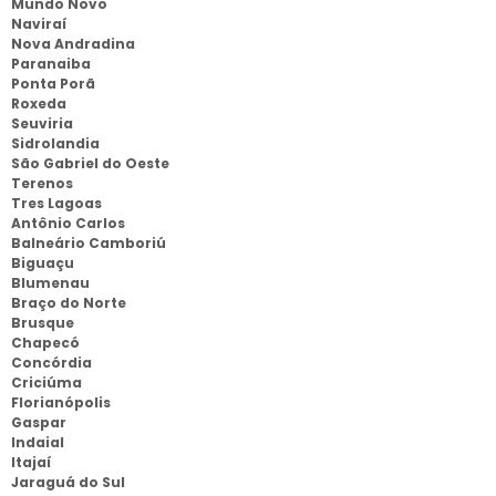
Mundo Novo
Naviraí
Nova Andradina
Paranaiba
Ponta Porã
Roxeda
Seuviria
Sidrolandia
São Gabriel do Oeste
Terenos
Tres Lagoas
Antônio Carlos
Balneário Camboriú
Biguaçu
Blumenau
Braço do Norte
Brusque
Chapecó
Concórdia
Criciúma
Florianópolis
Gaspar
Indaial
Itajaí
Jaraguá do Sul