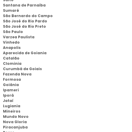
Santana de Parnaíba
Sumaré
São Bernardo do Campo
São José do Rio Pardo
São José do Rio Preto
São Paulo
Varzea Paulista
Vinhedo
Anapolis
Aparecida de Goiania
Catalão
Clominia
Curumbá de Goiais
Fazenda Nova
Formosa
Goiânia
Ipameri
Iporá
Jataí
Lugiania
Mineiros
Mundo Novo
Nova Gloria
Piracanjuba