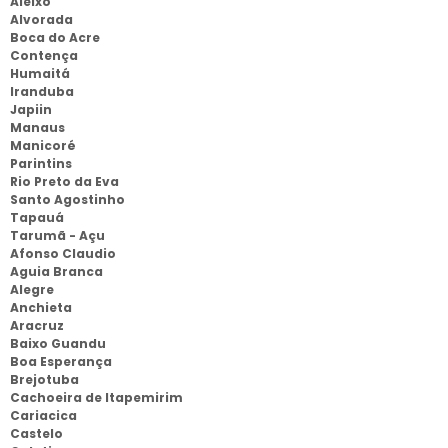
Aleixo
Alvorada
Boca do Acre
Contença
Humaitá
Iranduba
Japiin
Manaus
Manicoré
Parintins
Rio Preto da Eva
Santo Agostinho
Tapauá
Tarumã - Açu
Afonso Claudio
Aguia Branca
Alegre
Anchieta
Aracruz
Baixo Guandu
Boa Esperança
Brejotuba
Cachoeira de Itapemirim
Cariacica
Castelo