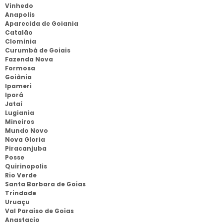
Vinhedo
Anapolis
Aparecida de Goiania
Catalão
Clominia
Curumbá de Goiais
Fazenda Nova
Formosa
Goiânia
Ipameri
Iporá
Jataí
Lugiania
Mineiros
Mundo Novo
Nova Gloria
Piracanjuba
Posse
Quirinopolis
Rio Verde
Santa Barbara de Goias
Trindade
Uruaçu
Val Paraiso de Goias
Anastacio