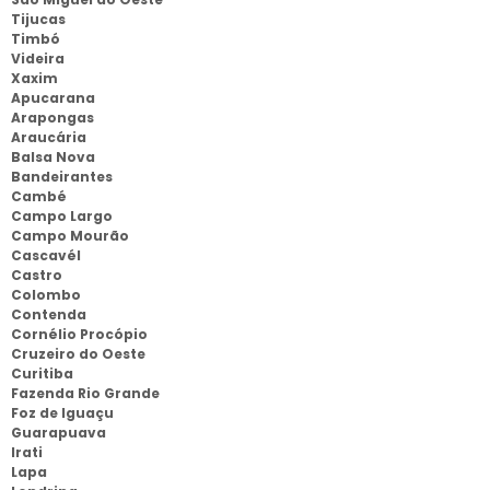
Tijucas
Timbó
Videira
Xaxim
Apucarana
Arapongas
Araucária
Balsa Nova
Bandeirantes
Cambé
Campo Largo
Campo Mourão
Cascavél
Castro
Colombo
Contenda
Cornélio Procópio
Cruzeiro do Oeste
Curitiba
Fazenda Rio Grande
Foz de Iguaçu
Guarapuava
Irati
Lapa