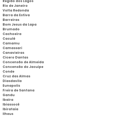
Região dos Lagos
Rio de Janeiro
Volta Redonda
Barra da Estiva
Barreiras
Bom Jesus da Lapa
Brumado
Cachoeira
Caculé
Camamu
Camassari
Canavieiras
Cicero Dantas
Concensão de Almeida
Concensão do Jacuipe
Conde
Cruz das Almas
Diasdavila
Eunapolis
Freira de Santana
Gandu
Ibaira
Ibiassocê
Ibirataia
Ilheus