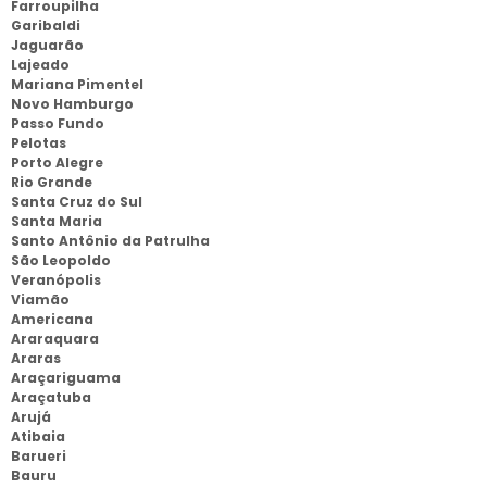
Farroupilha
Garibaldi
Jaguarão
Lajeado
Mariana Pimentel
Novo Hamburgo
Passo Fundo
Pelotas
Porto Alegre
Rio Grande
Santa Cruz do Sul
Santa Maria
Santo Antônio da Patrulha
São Leopoldo
Veranópolis
Viamão
Americana
Araraquara
Araras
Araçariguama
Araçatuba
Arujá
Atibaia
Barueri
Bauru