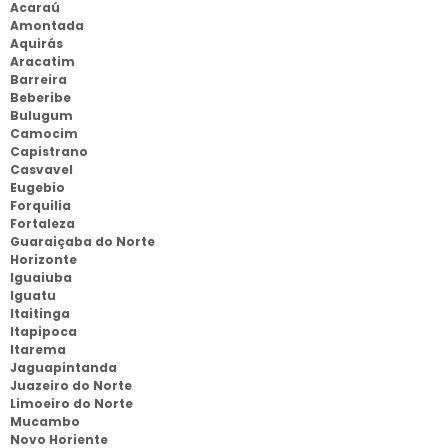
Acaraú
Amontada
Aquirás
Aracatim
Barreira
Beberibe
Bulugum
Camocim
Capistrano
Casvavel
Eugebio
Forquilia
Fortaleza
Guaraiçaba do Norte
Horizonte
Iguaiuba
Iguatu
Itaitinga
Itapipoca
Itarema
Jaguapintanda
Juazeiro do Norte
Limoeiro do Norte
Mucambo
Novo Horiente