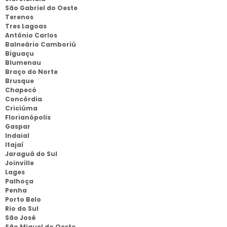
São Gabriel do Oeste
Terenos
Tres Lagoas
Antônio Carlos
Balneário Camboriú
Biguaçu
Blumenau
Braço do Norte
Brusque
Chapecó
Concórdia
Criciúma
Florianópolis
Gaspar
Indaial
Itajaí
Jaraguá do Sul
Joinville
Lages
Palhoça
Penha
Porto Belo
Rio do Sul
São José
São Miguel do Oeste