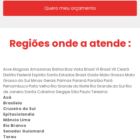
Quero meu orçamento
Regiões onde a atende :
Acre
Alagoas
Amazonas
Bahia
Boa Vista
Brasil VI
Brasil VII
Ceará
Distrito Federal
Espírito Santo
Estados Brasil
Goiás
Mato Grosso
Mato
Grosso do Sul
Minas Gerais
Palmas
Paraná
Paraíba
Pará
Pernambuco
Porto Velho
Rio Grande do Norte
Rio Grande do Sul
Rio
de Janeiro
Santa Catarina
Sergipe
São Paulo
Teresina
Acá
Brasileia
Cruzeiro do Sul
Epitaciolandia
Mâncio Lima
Rio Branco
Senador Guiomard
Tarau