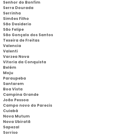
Senhor do Bonfim
Serra Dourada
Serrinha
Simões Filho
São Desiderio
São Felipe
São Gonçalo dos Santos
Texeira de Freitas
Valencia
Valenti
Varzea Nova
Vitoria da Conquista
Belém
Moju
Paraupeba
Santarem
Boa Vista
Campina Grande
João Pessoa
Campo novo do Parecis
Cuiabá
Nova Mutum
Nova Ubiratã
Sapezal
Sorriso