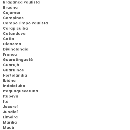
Bragança Paulista
Braúna
Cajamar
Campinas
Campo Limpo Paulista
Carapicuíba
Catanduva
Cotia
Diadema
Divinolandia
Franca
Guaratinguetá
Guarujá
Guarulhos
Hortolândia
Ibiúna
Indaiatuba
Itaquaquecetuba
Itupeva
Itú
Jacareí
Jundiaí
Limeira
Marília
Mauá