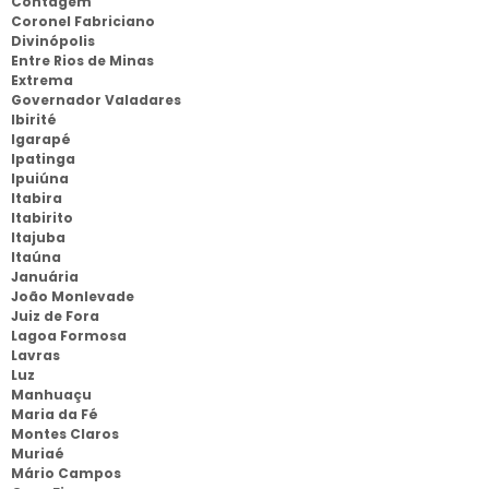
Contagem
Coronel Fabriciano
Divinópolis
Entre Rios de Minas
Extrema
Governador Valadares
Ibirité
Igarapé
Ipatinga
Ipuiúna
Itabira
Itabirito
Itajuba
Itaúna
Januária
João Monlevade
Juiz de Fora
Lagoa Formosa
Lavras
Luz
Manhuaçu
Maria da Fé
Montes Claros
Muriaé
Mário Campos