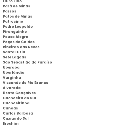
Ouro Fino
Pará de Minas
Passos
Patos de Minas
Patrocínio
Pedro Leopoldo
Piranguinho
Pouso Alegre
Poços de Caldas
Ribeirão das Neves
Santa Luzia
Sete Lagoas
São Sebastião do Paraíso
Uberaba
Uberlândia
Varginha
Visconde do Rio Branco
Alvorada
Bento Gonçalves
Cachoeira do Sul
Cachoeirinha
Canoas
Carlos Barbosa
Caxias do Sul
Erechim