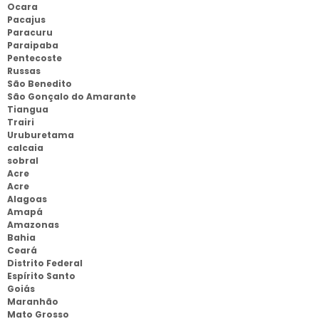
Ocara
Pacajus
Paracuru
Paraipaba
Pentecoste
Russas
São Benedito
São Gonçalo do Amarante
Tiangua
Trairi
Uruburetama
calcaia
sobral
Acre
Acre
Alagoas
Amapá
Amazonas
Bahia
Ceará
Distrito Federal
Espírito Santo
Goiás
Maranhão
Mato Grosso