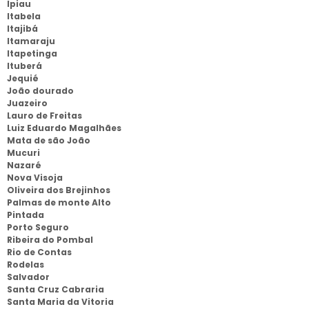
Ipiau
Itabela
Itajibá
Itamaraju
Itapetinga
Ituberá
Jequié
João dourado
Juazeiro
Lauro de Freitas
Luiz Eduardo Magalhães
Mata de são João
Mucuri
Nazaré
Nova Visoja
Oliveira dos Brejinhos
Palmas de monte Alto
Pintada
Porto Seguro
Ribeira do Pombal
Rio de Contas
Rodelas
Salvador
Santa Cruz Cabraria
Santa Maria da Vitoria