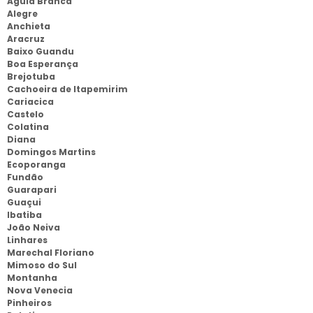
Aguia Branca
Alegre
Anchieta
Aracruz
Baixo Guandu
Boa Esperança
Brejotuba
Cachoeira de Itapemirim
Cariacica
Castelo
Colatina
Diana
Domingos Martins
Ecoporanga
Fundão
Guarapari
Guaçui
Ibatiba
João Neiva
Linhares
Marechal Floriano
Mimoso do Sul
Montanha
Nova Venecia
Pinheiros