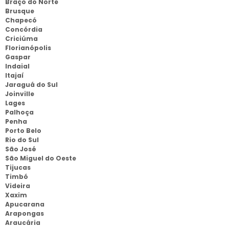
Braço do Norte
Brusque
Chapecó
Concórdia
Criciúma
Florianópolis
Gaspar
Indaial
Itajaí
Jaraguá do Sul
Joinville
Lages
Palhoça
Penha
Porto Belo
Rio do Sul
São José
São Miguel do Oeste
Tijucas
Timbó
Videira
Xaxim
Apucarana
Arapongas
Araucária