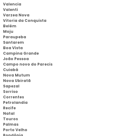
Valencia
Valenti
Varzea Nova
Vitoria da Conquista
Belém
Moju
Paraupeba
Santarem
Boa Vista
Campina Grande
João Pessoa
Campo novo do Parecis
Cuiabá
Nova Mutum
Nova Ubiratã
Sapezal
Sorriso
Correntes
Petrolandia
Recife
Natal
Touros
Palmas
Porto Velho
Rondônia