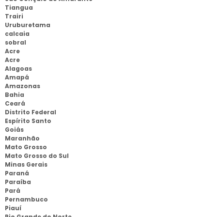
Tiangua
Trairi
Uruburetama
calcaia
sobral
Acre
Acre
Alagoas
Amapá
Amazonas
Bahia
Ceará
Distrito Federal
Espírito Santo
Goiás
Maranhão
Mato Grosso
Mato Grosso do Sul
Minas Gerais
Paraná
Paraíba
Pará
Pernambuco
Piauí
Rio Grande do Norte