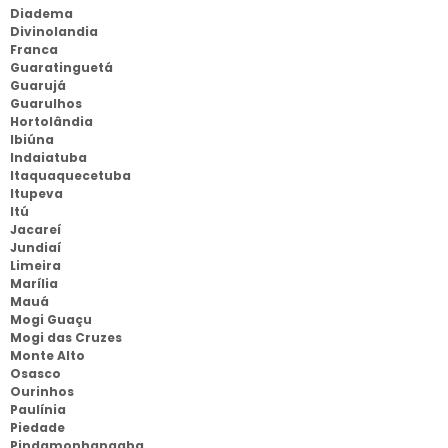
Diadema
Divinolandia
Franca
Guaratinguetá
Guarujá
Guarulhos
Hortolândia
Ibiúna
Indaiatuba
Itaquaquecetuba
Itupeva
Itú
Jacareí
Jundiaí
Limeira
Marília
Mauá
Mogi Guaçu
Mogi das Cruzes
Monte Alto
Osasco
Ourinhos
Paulínia
Piedade
Pindamonhangaba