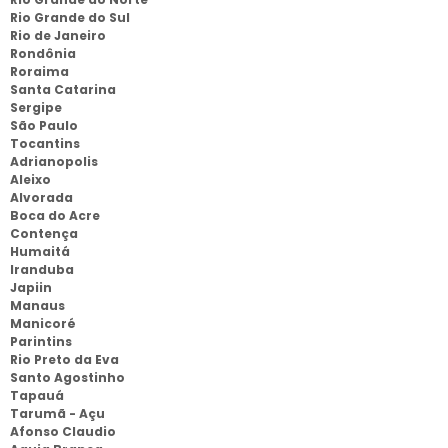
Rio Grande do Sul
Rio de Janeiro
Rondônia
Roraima
Santa Catarina
Sergipe
São Paulo
Tocantins
Adrianopolis
Aleixo
Alvorada
Boca do Acre
Contença
Humaitá
Iranduba
Japiin
Manaus
Manicoré
Parintins
Rio Preto da Eva
Santo Agostinho
Tapauá
Tarumã - Açu
Afonso Claudio