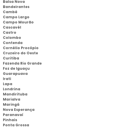
Balsa Nova
Bandeirantes
Cambé
Campo Largo
Campo Mourão
Cascavél
Castro
Colombo
Contenda
Cornélio Procópio
Cruzeiro do Oeste
Curitiba
Fazenda Rio Grande
Foz de Iguaçu
Guarapuava
Irati
Lapa
Londrina
Mandirituba
Marialva
Maringá
Nova Esperança
Paranavaí
Pinhais
Ponta Grossa