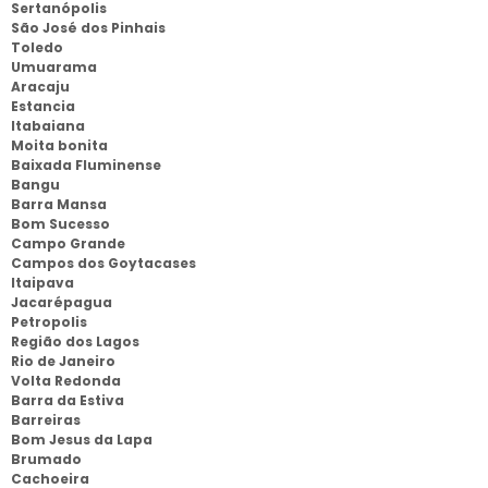
Sertanópolis
São José dos Pinhais
Toledo
Umuarama
Aracaju
Estancia
Itabaiana
Moita bonita
Baixada Fluminense
Bangu
Barra Mansa
Bom Sucesso
Campo Grande
Campos dos Goytacases
Itaipava
Jacarépagua
Petropolis
Região dos Lagos
Rio de Janeiro
Volta Redonda
Barra da Estiva
Barreiras
Bom Jesus da Lapa
Brumado
Cachoeira