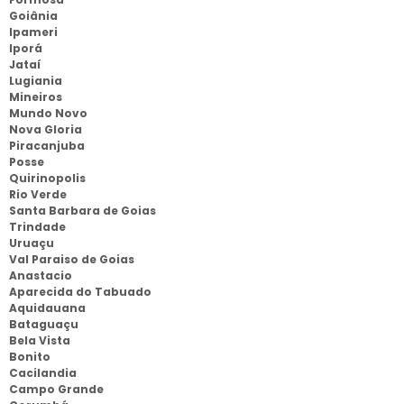
Goiânia
Ipameri
Iporá
Jataí
Lugiania
Mineiros
Mundo Novo
Nova Gloria
Piracanjuba
Posse
Quirinopolis
Rio Verde
Santa Barbara de Goias
Trindade
Uruaçu
Val Paraiso de Goias
Anastacio
Aparecida do Tabuado
Aquidauana
Bataguaçu
Bela Vista
Bonito
Cacilandia
Campo Grande