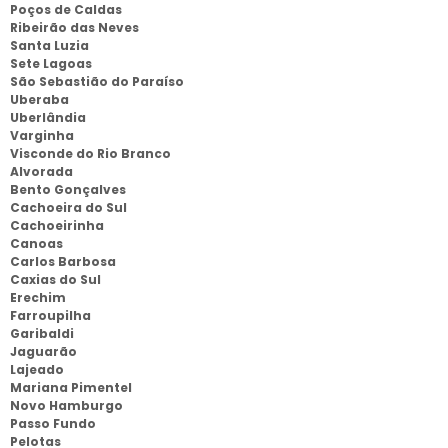
Poços de Caldas
Ribeirão das Neves
Santa Luzia
Sete Lagoas
São Sebastião do Paraíso
Uberaba
Uberlândia
Varginha
Visconde do Rio Branco
Alvorada
Bento Gonçalves
Cachoeira do Sul
Cachoeirinha
Canoas
Carlos Barbosa
Caxias do Sul
Erechim
Farroupilha
Garibaldi
Jaguarão
Lajeado
Mariana Pimentel
Novo Hamburgo
Passo Fundo
Pelotas