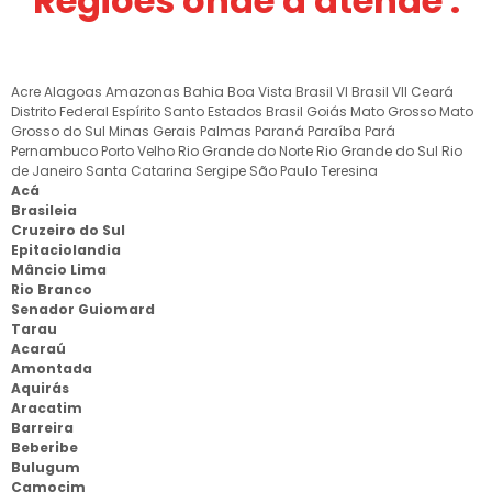
Regiões onde a atende :
Acre
Alagoas
Amazonas
Bahia
Boa Vista
Brasil VI
Brasil VII
Ceará
Distrito Federal
Espírito Santo
Estados Brasil
Goiás
Mato Grosso
Mato
Grosso do Sul
Minas Gerais
Palmas
Paraná
Paraíba
Pará
Pernambuco
Porto Velho
Rio Grande do Norte
Rio Grande do Sul
Rio
de Janeiro
Santa Catarina
Sergipe
São Paulo
Teresina
Acá
Brasileia
Cruzeiro do Sul
Epitaciolandia
Mâncio Lima
Rio Branco
Senador Guiomard
Tarau
Acaraú
Amontada
Aquirás
Aracatim
Barreira
Beberibe
Bulugum
Camocim