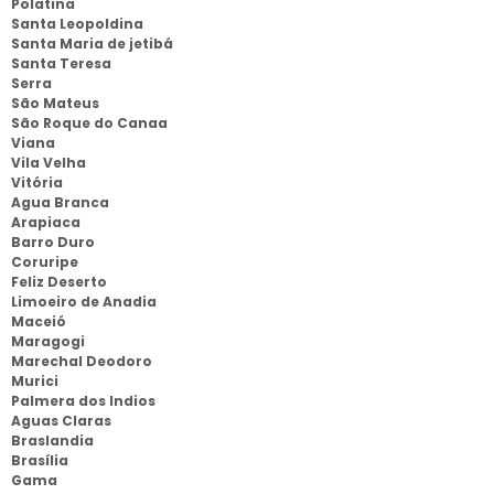
Polatina
Santa Leopoldina
Santa Maria de jetibá
Santa Teresa
Serra
São Mateus
São Roque do Canaa
Viana
Vila Velha
Vitória
Agua Branca
Arapiaca
Barro Duro
Coruripe
Feliz Deserto
Limoeiro de Anadia
Maceió
Maragogi
Marechal Deodoro
Murici
Palmera dos Indios
Aguas Claras
Braslandia
Brasília
Gama