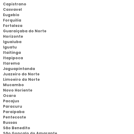
Capistrano
Casvavel
Eugebio
Forquilia
Fortaleza
Guaraiçaba do Norte
Horizonte
Iguaiuba
Iguatu
Itaitinga
Itapipoca
Itarema
Jaguapintanda
Juazeiro do Norte
Limoeiro do Norte
Mucambo
Novo Horiente
Ocara
Pacajus
Paracuru
Paraipaba
Pentecoste
Russas
São Benedito
São Gonçalo do Amarante