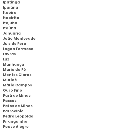
Ipatinga
Ipuiúna
Itabira
Itabirito
Itajuba
Itaúna
Januária
João Monlevade
Juiz de Fora
Lagoa Formosa
Lavras
Luz
Manhuaçu
Maria da Fé
Montes Claros
Muriaé
Mário Campos
Ouro Fino
Pará de Minas
Passos
Patos de Minas
Patrocínio
Pedro Leopoldo
Piranguinho
Pouso Alegre