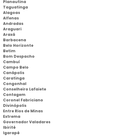
Planautina
Taguatinga
Alagoas
Alfenas
Andradas
Araguari
Araxá
Barbacena
Belo Horizonte
Betim
Bom Despacho
Cambuí
Campo Belo
Canápolis
Caratinga
Congonhal
Conselheiro Lafaiete
Contagem
Coronel Fabriciano
Divinópolis
Entre Rios de Minas
Extrema
Governador Valadares
Ibirité
Igarapé