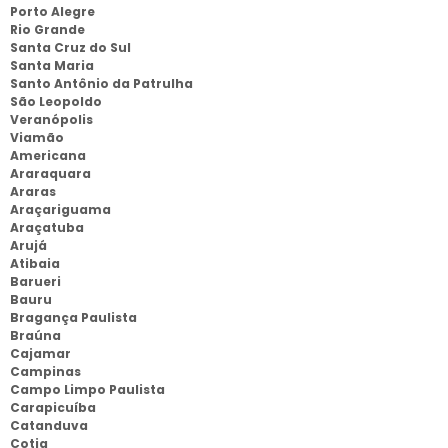
Porto Alegre
Rio Grande
Santa Cruz do Sul
Santa Maria
Santo Antônio da Patrulha
São Leopoldo
Veranópolis
Viamão
Americana
Araraquara
Araras
Araçariguama
Araçatuba
Arujá
Atibaia
Barueri
Bauru
Bragança Paulista
Braúna
Cajamar
Campinas
Campo Limpo Paulista
Carapicuíba
Catanduva
Cotia