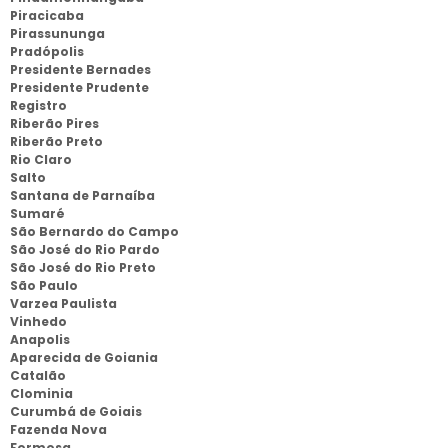
Piracicaba
Pirassununga
Pradópolis
Presidente Bernades
Presidente Prudente
Registro
Riberão Pires
Riberão Preto
Rio Claro
Salto
Santana de Parnaíba
Sumaré
São Bernardo do Campo
São José do Rio Pardo
São José do Rio Preto
São Paulo
Varzea Paulista
Vinhedo
Anapolis
Aparecida de Goiania
Catalão
Clominia
Curumbá de Goiais
Fazenda Nova
Formosa