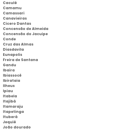
Caculé
Camamu
Camassari
Canavieiras
Cicero Dantas
Concensão de Almeida
Concensão do Jacuipe
Conde
Cruz das Almas
Diasdavila
Eunapolis
Freira de Santana
Gandu
Ibaira
Ibiassocê
Ibirataia
Ilheus
Ipiau
Itabela
Itajibá
Itamaraju
Itapetinga
Ituberá
Jequié
João dourado