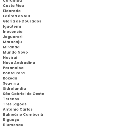
Corumbá
Costa Rica
Eldorado
Fatima do Sul
Gloria de Dourados
Iguatemi
Inocencia
Jaguarari
Maracaju
Miranda
Mundo Novo
Naviraí
Nova Andradina
Paranaiba
Ponta Porã
Roxeda
Seuviria
Sidrolandia
São Gabriel do Oeste
Terenos
Tres Lagoas
Antônio Carlos
Balneário Camboriú
Biguaçu
Blumenau