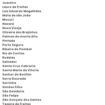
Juazeiro
Lauro de Freitas
Luiz Eduardo Magalhães
Mata de são João
Mucuri
Nazaré
Nova Visoja
Oliveira dos Brejinhos
Palmas de monte Alto
Pintada
Porto Seguro
Ribeira do Pombal
Rio de Contas
Rodelas
Salvador
Santa Cruz Cabraria
Santa Maria da Vitoria
Senhor do Bonfim
Serra Dourada
Serrinha
Simões Filho
São Desiderio
São Felipe
São Gonçalo dos Santos
Texeira de Freitas