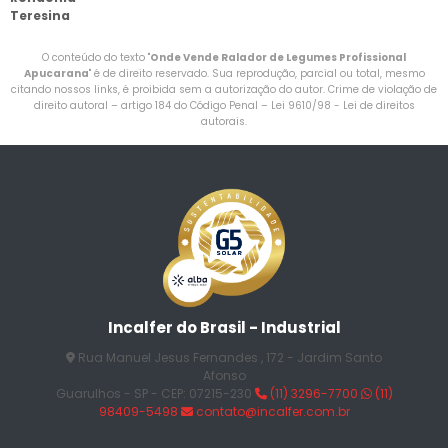
Teresina
O conteúdo do texto "
Onde Vende Ralador de Legumes Profissional
Apucarana
" é de direito reservado. Sua reprodução, parcial ou total, mesmo
citando nossos links, é proibida sem a autorização do autor. Crime de violação de
direito autoral – artigo 184 do Código Penal –
Lei 9610/98 - Lei de direitos
autorais
.
Incalfer do Brasil - Industrial
Rua Manuel Jesus Fernandes , 172 - Jardim Santo
Afonso
Guarulhos - SP - CEP: 07215-230
(11) 3296-7700
(11)
98409-5498
contato@incalfer.com.br