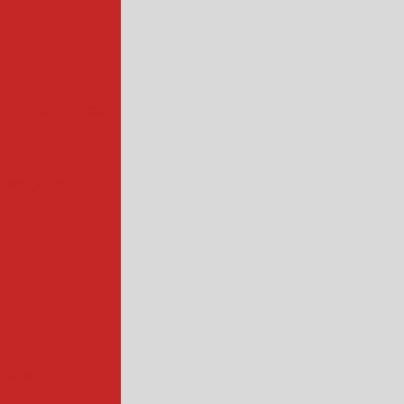
mentos planos
da compacta
 salgados
ial
ndustrial