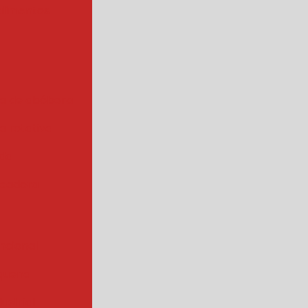
alimentos
a de abóbora
 rotativa
ada
cadora
ncional
quena
ustrial