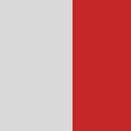
cubetadeira de 
descascadora de bata
descascadora de 
descascad
descascadora 
drageadeira em
maquina drag
drageadeira 