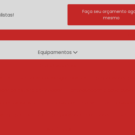
Faça seu orçamento ag
istas!
mesmo
(11) 
Equipamentos
branqueadores
ente
branqueadores agua quente
branqueador po
dor de esteira cozinhador
branqueador a agua quent
ador de esteira
branqueador rotativo
branqueado
e tambor rotativo
branqueador cozinhador
branq
centrífugas