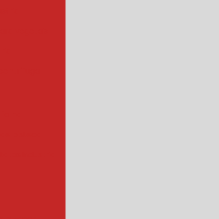
strial
para vegetais
rial
centrífuga
 folha
 de bisteca
atas industrial
s a vapor