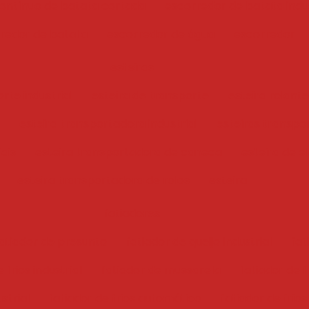
ontínuo de batata cortada
escorredor de batata indus
redor de batata
escorredor de água
escorredor
esteiras
rte industrial
esteira de transporte
esteira rolante
esteira transportadora industrial
esteiras transpo
iais
esteira transportadora de caneca
esteira de e
esteira transportadora de rolos
esteira
fatiadores
atiador de presunto
fatiador de queijo industrial
fat
 frios industrial
fatiador de mussarela
fatiador de f
ustrial
fatiador de frios automático
fatiador de frios