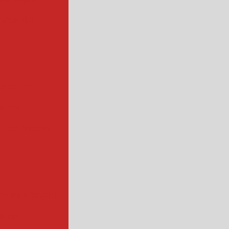
ndustrial
de carne
trial
cozinhador
arnes e bacon
strial