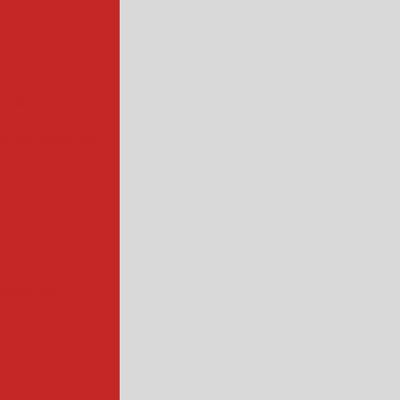
ofissional
rios industrial
hadora de queijo
ndustrial
industrial
ntação