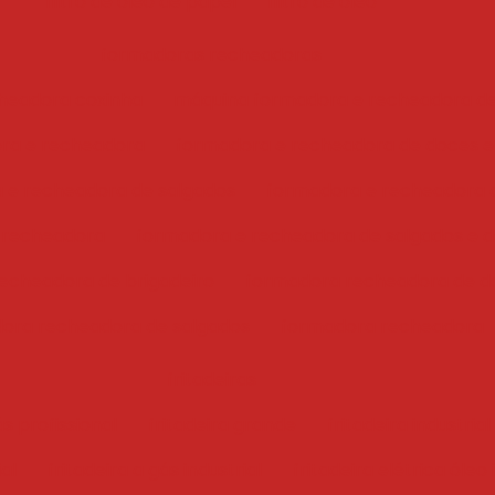
filtro de óleo de papel
filtro de óleo
formadoras recheadoras
headora coxinha
máquina formadora e recheadora d
ra e recheadora
formadora e recheadora de doces e
 e recheadora de salgados
formadora e recheadora 
 recheadora
formadora e recheadora de salgados e 
echeadora de brigadeiro
formadora recheadora de d
ora recheadora de salgados
formadora recheadora
fritadeiras
ás profissional
fritadeira grande
fritadeira industrial
ial
fritadeira a gás industrial
fritadeira elétrica óleo 