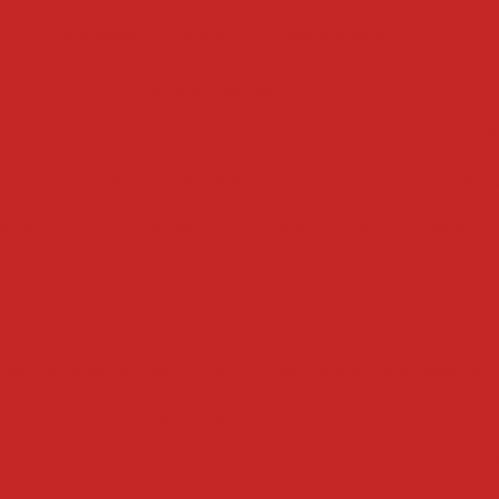
drageadeira chocolate
drageadeira
empanadoras
gados
empanadeira de salgado
empanadora de ali
tica
maquina empanadeira
empanadora combina
trial
mini empanadora compacta
empanadeira de
anadeira
maquina empanadora
empanadora
escorredores
edor para alimentos
escorredor de legumes industrial
r de batata cortada
escorredor de batata frita industr
trial grande
escorredor de batata frita
escorredor i