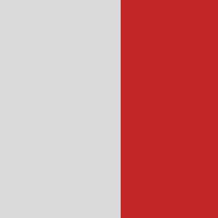
centrifuga ve
centrífuga para fol
centrifuga
centrifuga de legu
cortador bat
cortador de salgad
ccortador de batata 
cortad
cozedor de veget