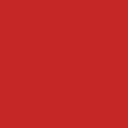
bacon
cubetadeira de frutas secas
cubetadeira de 
cubetadeira
descascadoras
ta industrial
descascadora industrial
descascador
abacaxi
descascadora automatizada
descascadora
ora de cebolas
descascadora de batatas automatiz
de batatas
descascadora abrasiva de rolos
descas
drageadeiras
 inox
drageadeira para pipoca
drageadeira conve
eadeira
drageadeira de chocolate
drageadeira pe
para amendoim
drageadeira manual
drageadeira ind