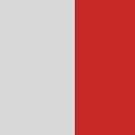
formadora rec
máquina formado
máquina formadora
formadora e
formadora r
formad
fritadeira a g
fritadeira industr