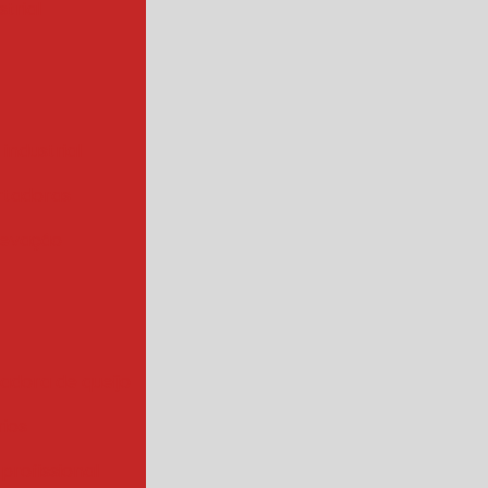
trial
 industrial
rtadoras
levação
iadora de queijo
rios
 profissional