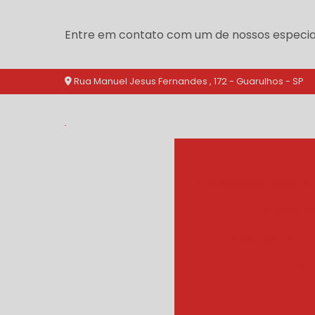
Entre em contato com um de nossos especial
Rua Manuel Jesus Fernandes , 172 - Guarulhos - SP
branqueador agua qu
branquea
branqueador cozinh
branqueador d