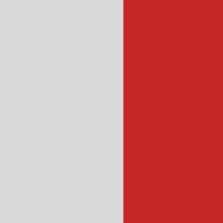
escorredor c
escor
esteira de transpo
esteira industrial
esteiras industr
fatiador de salame
f
fatiadora de
fatiador de frios ind