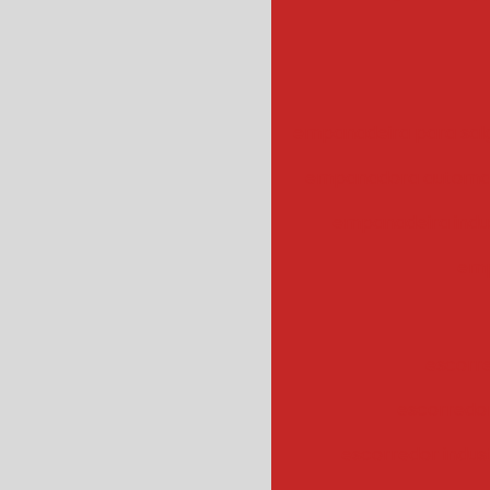
empanadeira para sal
empanadora automa
empanadeira indus
emp
escorr
escorredo
escorredor indus