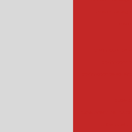
cozedor de leg
cozedor
cozinhador de v
cozinhador d
cozinhador de esteir
cubeta
cubetadeira de frutas
cubetadeira 