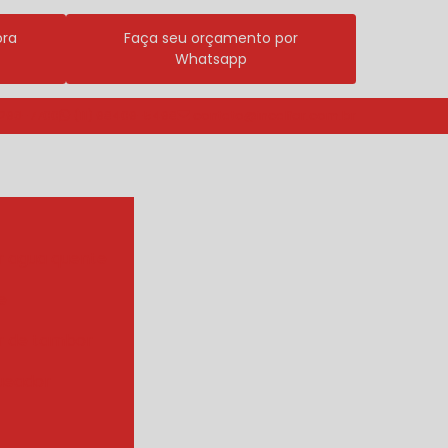
ora
Faça seu orçamento por
Whatsapp
3296-7700
(11) 98409-5498
contato@incalfer.com.br
r agua quente
e
r de tambor
ueador