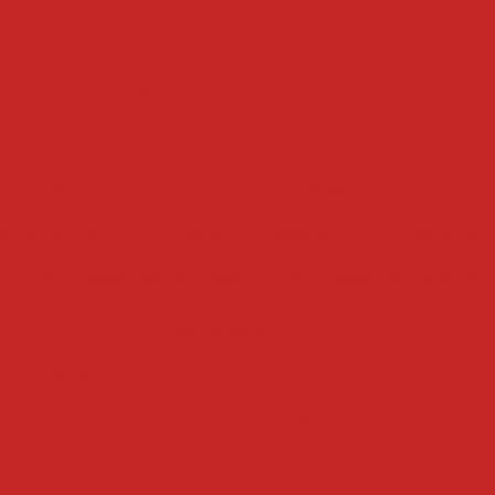
umes
cozedor a vapor
cozedor eletrico
cozedor i
 de massas industrial
cozedor de massas
cozedor
cozinhadores
erduras eletrico
cozinhador de massa
cozinhador 
e alimentos
cozinhador de massas
cozinhador indus
a
cozinhador por batelada
cozinhador de vegetais
cubetadeiras
deira de bacon manual
cubetadeira de carne manual
 e legumes
cubetadeira de frutas
cubetadeira de c
de legumes
cubetadeira de carne
cubetadeira indu