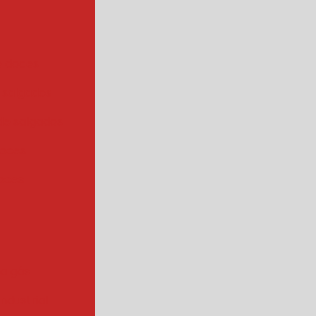
e doces
 salgados
de salgados
doces
oces
 a gás
industrial