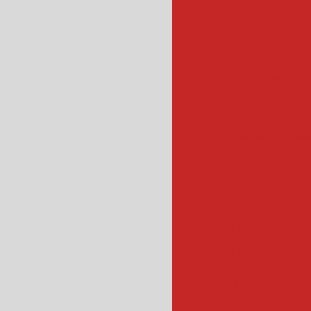
máquina de fatiar
maquina de fatiar frios
cortador de frios profis
filtro para óleo e
filtro para cozin
filtro de óleo 