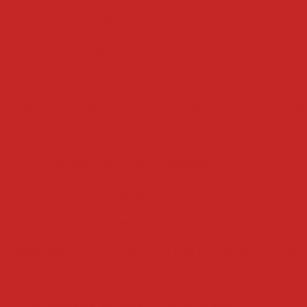
fatiador de queijo e presunto
fatiador
fatiadores de frios
 frios
fatiadora industrial
maquina de fatiar frios pr
 industrial
maquina de fatiar industrial
cortador de f
sional
fatiadora e interfolhadora industrial
interfol
fatiador de queijo profissional
filtros
 fritura
filtro para óleo
filtro para óleo de cozinha i
ha industrial
filtro tanque
filtro centrifugo
filtro 
centrífugo
filtro de óleo rima
filtro tanque por deca