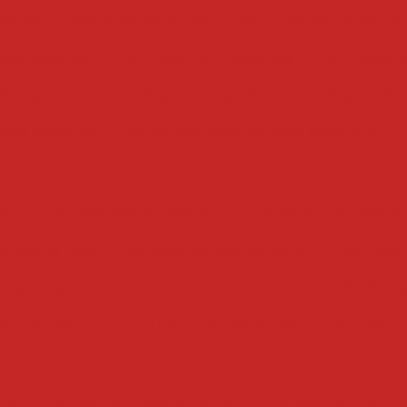
getais
centrifuga de frutas
centrifuga de folhas indu
has e legumes
centrifuga para legumes
centrifuga 
 de legumes
centrifuga de vegetais
centrifuga indust
mes industrial
centrífuga industrial para alimentos
cortadoras
ata
cortador batata palito
cortador de vegetais de
inhos de trigo
cortador de pele de porco
cortador
em gomos
cortador de batata palito
cortador de bat
ora de batata
cortadora de alimentos
cortadora
cozedores
ais
cozedor de massas elétrico
cozedor de legume