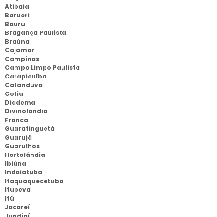
Atibaia
Barueri
Bauru
Bragança Paulista
Braúna
Cajamar
Campinas
Campo Limpo Paulista
Carapicuíba
Catanduva
Cotia
Diadema
Divinolandia
Franca
Guaratinguetá
Guarujá
Guarulhos
Hortolândia
Ibiúna
Indaiatuba
Itaquaquecetuba
Itupeva
Itú
Jacareí
Jundiaí