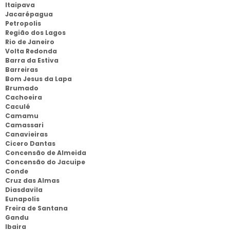
Itaipava
Jacarépagua
Petropolis
Região dos Lagos
Rio de Janeiro
Volta Redonda
Barra da Estiva
Barreiras
Bom Jesus da Lapa
Brumado
Cachoeira
Caculé
Camamu
Camassari
Canavieiras
Cicero Dantas
Concensão de Almeida
Concensão do Jacuipe
Conde
Cruz das Almas
Diasdavila
Eunapolis
Freira de Santana
Gandu
Ibaira