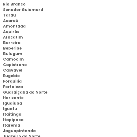
Rio Branco
Senador Guiomard
Tarau
Acaraú
Amontada
Aquirás
Aracatim
Barreira
Beberibe
Bulugum
Camocim
Capistrano
Casvavel
Eugebio
Forquilia
Fortaleza
Guaraiçaba do Norte
Horizonte
Iguaiuba
Iguatu
Itaitinga
Itapipoca
Itarema
Jaguapintanda
Juazeiro do Norte