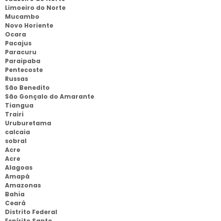
Limoeiro do Norte
Mucambo
Novo Horiente
Ocara
Pacajus
Paracuru
Paraipaba
Pentecoste
Russas
São Benedito
São Gonçalo do Amarante
Tiangua
Trairi
Uruburetama
calcaia
sobral
Acre
Acre
Alagoas
Amapá
Amazonas
Bahia
Ceará
Distrito Federal
Espírito Santo