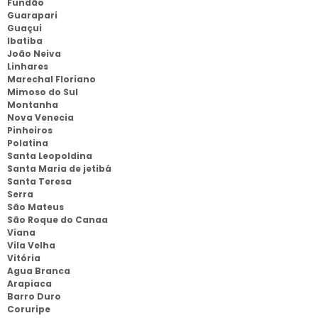
Fundão
Guarapari
Guaçui
Ibatiba
João Neiva
Linhares
Marechal Floriano
Mimoso do Sul
Montanha
Nova Venecia
Pinheiros
Polatina
Santa Leopoldina
Santa Maria de jetibá
Santa Teresa
Serra
São Mateus
São Roque do Canaa
Viana
Vila Velha
Vitória
Agua Branca
Arapiaca
Barro Duro
Coruripe