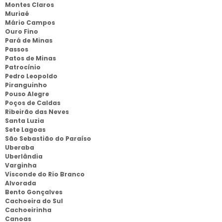
Montes Claros
Muriaé
Mário Campos
Ouro Fino
Pará de Minas
Passos
Patos de Minas
Patrocínio
Pedro Leopoldo
Piranguinho
Pouso Alegre
Poços de Caldas
Ribeirão das Neves
Santa Luzia
Sete Lagoas
São Sebastião do Paraíso
Uberaba
Uberlândia
Varginha
Visconde do Rio Branco
Alvorada
Bento Gonçalves
Cachoeira do Sul
Cachoeirinha
Canoas