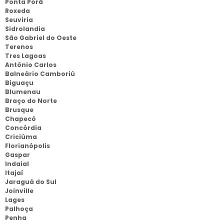
Ponta Porã
Roxeda
Seuviria
Sidrolandia
São Gabriel do Oeste
Terenos
Tres Lagoas
Antônio Carlos
Balneário Camboriú
Biguaçu
Blumenau
Braço do Norte
Brusque
Chapecó
Concórdia
Criciúma
Florianópolis
Gaspar
Indaial
Itajaí
Jaraguá do Sul
Joinville
Lages
Palhoça
Penha