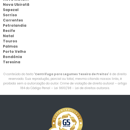
Nova Ubiratã
Sapezal
Sorriso
Correntes
Petrolandia
Recife
Natal
Touros
Palmas
Porto Velho
Rondônia
Teresina
O conteúdo do texto "
Centrifuga para Legumes Texeira de Freitas
" é de direito
reservado. Sua reprodução, parcial ou total, mesmo citando nossos links, é
proibida sem a autorização do autor. Crime de violação de direito autoral – artigo
184 do Código Penal –
Lei 9610/98 - Lei de direitos autorais
.