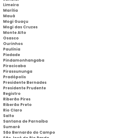
Limeira
Marília
Mauá
Mogi Guaçu
Mogi das Cruzes
Monte Alto
Osasco
Ourinhos
Paulínia
Piedade
Pindamonhangaba
Piracicaba
Pirassununga
Pradópolis
Presidente Bernades
Presidente Prudente
Registro
Riberão Pires
Riberão Preto
Rio Claro
Salto
Santana de Parnaíba
Sumaré
São Bernardo do Campo
São José do Rio Pardo