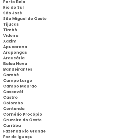
Porto Belo
Rio do Sul
São José
São Miguel do Oeste
Tijucas
Timbó
Videira
Xaxim
Apucarana
Arapongas
Araucária
Balsa Nova
Bandeirantes
Cambé
Campo Largo
Campo Mourão
Cascavél
Castro
Colombo
Contenda
Cornélio Procópio
Cruzeiro do Oeste
Curitiba
Fazenda Rio Grande
Foz de Iguaçu