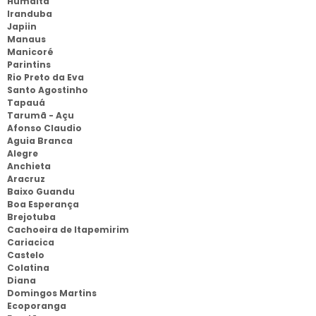
Humaitá
Iranduba
Japiin
Manaus
Manicoré
Parintins
Rio Preto da Eva
Santo Agostinho
Tapauá
Tarumã - Açu
Afonso Claudio
Aguia Branca
Alegre
Anchieta
Aracruz
Baixo Guandu
Boa Esperança
Brejotuba
Cachoeira de Itapemirim
Cariacica
Castelo
Colatina
Diana
Domingos Martins
Ecoporanga