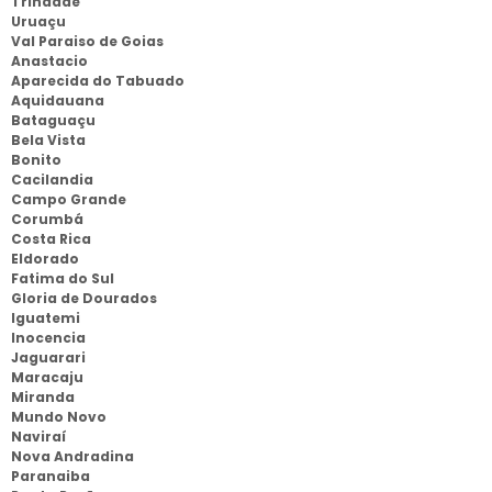
Trindade
Uruaçu
Val Paraiso de Goias
Anastacio
Aparecida do Tabuado
Aquidauana
Bataguaçu
Bela Vista
Bonito
Cacilandia
Campo Grande
Corumbá
Costa Rica
Eldorado
Fatima do Sul
Gloria de Dourados
Iguatemi
Inocencia
Jaguarari
Maracaju
Miranda
Mundo Novo
Naviraí
Nova Andradina
Paranaiba