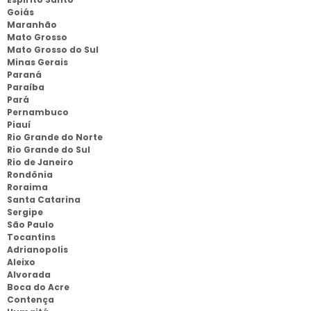
Goiás
Maranhão
Mato Grosso
Mato Grosso do Sul
Minas Gerais
Paraná
Paraíba
Pará
Pernambuco
Piauí
Rio Grande do Norte
Rio Grande do Sul
Rio de Janeiro
Rondônia
Roraima
Santa Catarina
Sergipe
São Paulo
Tocantins
Adrianopolis
Aleixo
Alvorada
Boca do Acre
Contença