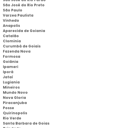
São José do Rio Preto
São Paulo
Varzea Paulista
Vinhedo
Anapolis
Aparecida de Goiania
Catalão
Clominia
Curumbá de Goiais
Fazenda Nova
Formosa
Goiânia
Ipameri
Iporá
Jataí
Lugiania
Mineiros
Mundo Novo
Nova Gloria
Piracanjuba
Posse
Quirinopolis
Rio Verde
Santa Barbara de Goias