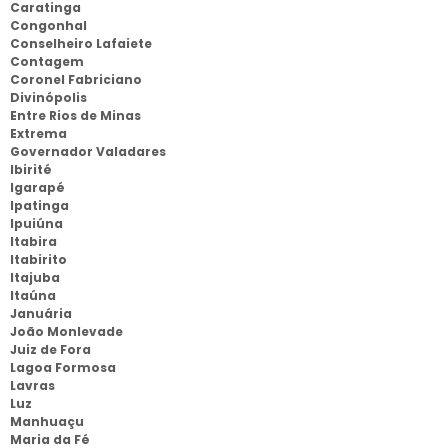
Caratinga
Congonhal
Conselheiro Lafaiete
Contagem
Coronel Fabriciano
Divinópolis
Entre Rios de Minas
Extrema
Governador Valadares
Ibirité
Igarapé
Ipatinga
Ipuiúna
Itabira
Itabirito
Itajuba
Itaúna
Januária
João Monlevade
Juiz de Fora
Lagoa Formosa
Lavras
Luz
Manhuaçu
Maria da Fé