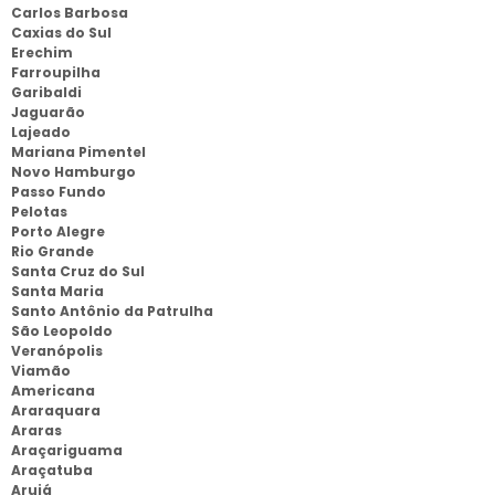
Carlos Barbosa
Caxias do Sul
Erechim
Farroupilha
Garibaldi
Jaguarão
Lajeado
Mariana Pimentel
Novo Hamburgo
Passo Fundo
Pelotas
Porto Alegre
Rio Grande
Santa Cruz do Sul
Santa Maria
Santo Antônio da Patrulha
São Leopoldo
Veranópolis
Viamão
Americana
Araraquara
Araras
Araçariguama
Araçatuba
Arujá