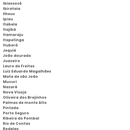
Ibiassocê
Ibirataia
Ilheus
Ipiau
Itabela
Itajibá
Itamaraju
Itapetinga
Ituberá
Jequié
João dourado
Juazeiro
Lauro de Freitas
Luiz Eduardo Magalhães
Mata de são João
Mucuri
Nazaré
Nova Visoja
Oliveira dos Brejinhos
Palmas de monte Alto
Pintada
Porto Seguro
Ribeira do Pombal
Rio de Contas
Rodelas