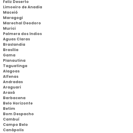
Feliz Deserto
Limoeiro de Anadia
Maceió
Maragogi
Marechal Deodoro
Murici
Palmera dos Indios
Aguas Claras
Braslandia
Brasília
Gama
Planautina
Taguatinga
Alagoas
Alfenas
Andradas
Araguari
Araxá
Barbacena
Belo Horizonte
Betim
Bom Despacho
Cambuí
Campo Belo
Canápolis