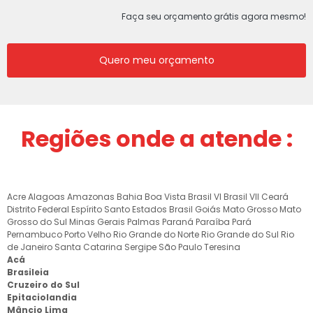
Faça seu orçamento grátis agora mesmo!
Quero meu orçamento
Regiões onde a atende :
Acre
Alagoas
Amazonas
Bahia
Boa Vista
Brasil VI
Brasil VII
Ceará
Distrito Federal
Espírito Santo
Estados Brasil
Goiás
Mato Grosso
Mato
Grosso do Sul
Minas Gerais
Palmas
Paraná
Paraíba
Pará
Pernambuco
Porto Velho
Rio Grande do Norte
Rio Grande do Sul
Rio
de Janeiro
Santa Catarina
Sergipe
São Paulo
Teresina
Acá
Brasileia
Cruzeiro do Sul
Epitaciolandia
Mâncio Lima