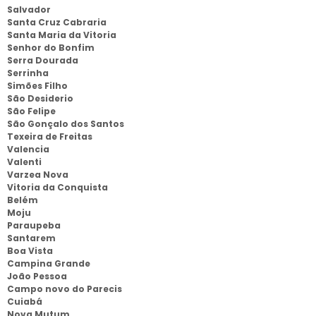
Salvador
Santa Cruz Cabraria
Santa Maria da Vitoria
Senhor do Bonfim
Serra Dourada
Serrinha
Simões Filho
São Desiderio
São Felipe
São Gonçalo dos Santos
Texeira de Freitas
Valencia
Valenti
Varzea Nova
Vitoria da Conquista
Belém
Moju
Paraupeba
Santarem
Boa Vista
Campina Grande
João Pessoa
Campo novo do Parecis
Cuiabá
Nova Mutum