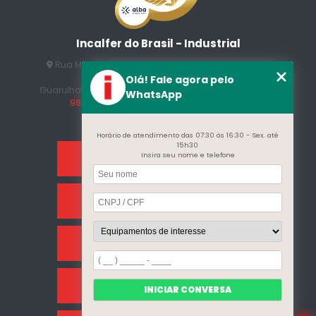
Incalfer do Brasil - Industrial
Rua Manuel Jesus Fernandes , 172 - Jardim Santo
Afonso
Olá! Fale agora pelo
Guarulhos - SP - CEP: 07215-230
(11) 3296-7700
(11)
WhatsApp
98409-5498
contato@incalfer.com.br
Horário de atendimento das 07:30 às 16:30 - Sex. até
15h30
Insira seu nome e telefone
Home
Sobre Nós
Categorias
Clientes
INICIAR CONVERSA