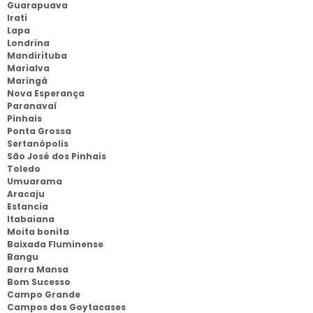
Guarapuava
Irati
Lapa
Londrina
Mandirituba
Marialva
Maringá
Nova Esperança
Paranavaí
Pinhais
Ponta Grossa
Sertanópolis
São José dos Pinhais
Toledo
Umuarama
Aracaju
Estancia
Itabaiana
Moita bonita
Baixada Fluminense
Bangu
Barra Mansa
Bom Sucesso
Campo Grande
Campos dos Goytacases