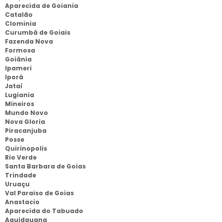
Aparecida de Goiania
Catalão
Clominia
Curumbá de Goiais
Fazenda Nova
Formosa
Goiânia
Ipameri
Iporá
Jataí
Lugiania
Mineiros
Mundo Novo
Nova Gloria
Piracanjuba
Posse
Quirinopolis
Rio Verde
Santa Barbara de Goias
Trindade
Uruaçu
Val Paraiso de Goias
Anastacio
Aparecida do Tabuado
Aquidauana