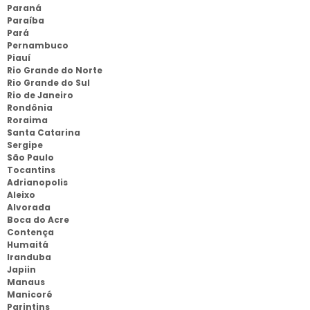
Paraná
Paraíba
Pará
Pernambuco
Piauí
Rio Grande do Norte
Rio Grande do Sul
Rio de Janeiro
Rondônia
Roraima
Santa Catarina
Sergipe
São Paulo
Tocantins
Adrianopolis
Aleixo
Alvorada
Boca do Acre
Contença
Humaitá
Iranduba
Japiin
Manaus
Manicoré
Parintins