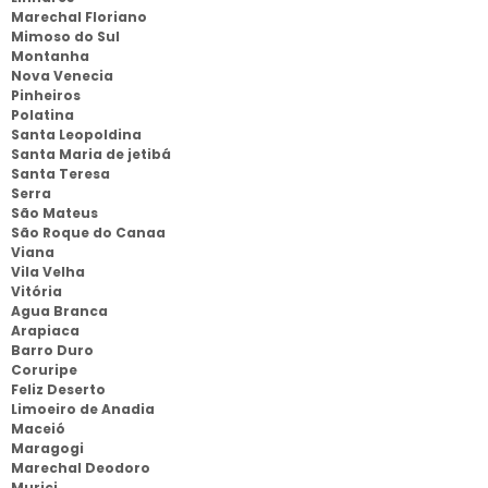
Marechal Floriano
Mimoso do Sul
Montanha
Nova Venecia
Pinheiros
Polatina
Santa Leopoldina
Santa Maria de jetibá
Santa Teresa
Serra
São Mateus
São Roque do Canaa
Viana
Vila Velha
Vitória
Agua Branca
Arapiaca
Barro Duro
Coruripe
Feliz Deserto
Limoeiro de Anadia
Maceió
Maragogi
Marechal Deodoro
Murici