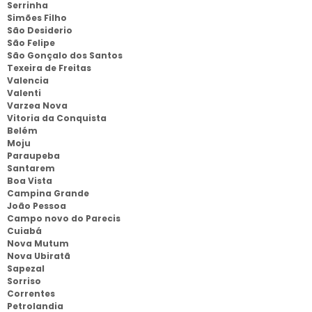
Serrinha
Simões Filho
São Desiderio
São Felipe
São Gonçalo dos Santos
Texeira de Freitas
Valencia
Valenti
Varzea Nova
Vitoria da Conquista
Belém
Moju
Paraupeba
Santarem
Boa Vista
Campina Grande
João Pessoa
Campo novo do Parecis
Cuiabá
Nova Mutum
Nova Ubiratã
Sapezal
Sorriso
Correntes
Petrolandia