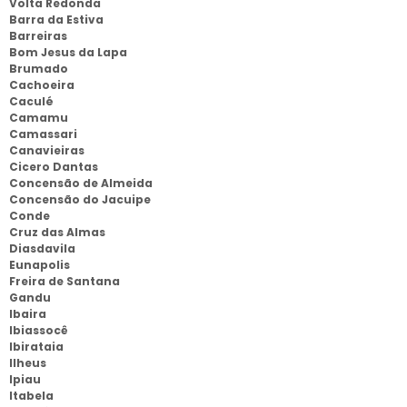
Volta Redonda
Barra da Estiva
Barreiras
Bom Jesus da Lapa
Brumado
Cachoeira
Caculé
Camamu
Camassari
Canavieiras
Cicero Dantas
Concensão de Almeida
Concensão do Jacuipe
Conde
Cruz das Almas
Diasdavila
Eunapolis
Freira de Santana
Gandu
Ibaira
Ibiassocê
Ibirataia
Ilheus
Ipiau
Itabela