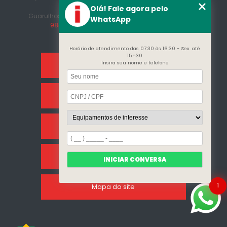
Afonso
Olá! Fale agora pelo
Guarulhos - SP - CEP: 07215-230
(11) 3296-7700
(11)
WhatsApp
98409-5498
contato@incalfer.com.br
Horário de atendimento das 07:30 às 16:30 - Sex. até
15h30
Insira seu nome e telefone
Home
Sobre Nós
Categorias
Clientes
INICIAR CONVERSA
1
Mapa do site