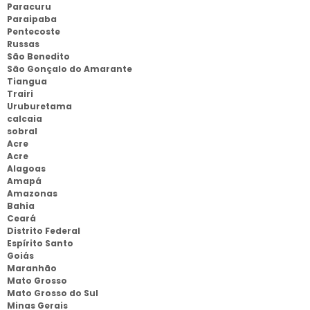
Paracuru
Paraipaba
Pentecoste
Russas
São Benedito
São Gonçalo do Amarante
Tiangua
Trairi
Uruburetama
calcaia
sobral
Acre
Acre
Alagoas
Amapá
Amazonas
Bahia
Ceará
Distrito Federal
Espírito Santo
Goiás
Maranhão
Mato Grosso
Mato Grosso do Sul
Minas Gerais