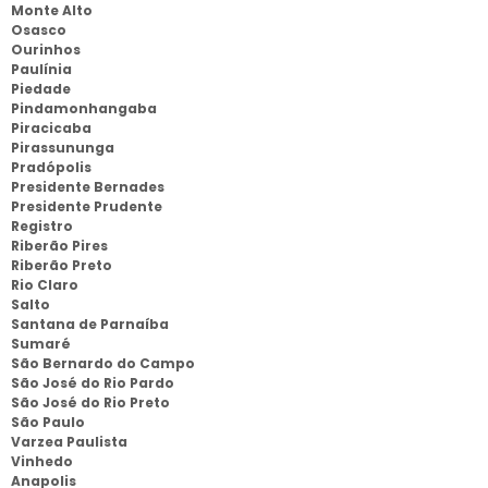
Monte Alto
Osasco
Ourinhos
Paulínia
Piedade
Pindamonhangaba
Piracicaba
Pirassununga
Pradópolis
Presidente Bernades
Presidente Prudente
Registro
Riberão Pires
Riberão Preto
Rio Claro
Salto
Santana de Parnaíba
Sumaré
São Bernardo do Campo
São José do Rio Pardo
São José do Rio Preto
São Paulo
Varzea Paulista
Vinhedo
Anapolis