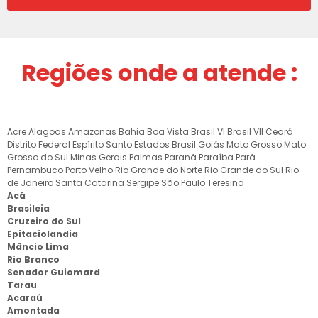
Regiões onde a atende :
Acre
Alagoas
Amazonas
Bahia
Boa Vista
Brasil VI
Brasil VII
Ceará
Distrito Federal
Espírito Santo
Estados Brasil
Goiás
Mato Grosso
Mato
Grosso do Sul
Minas Gerais
Palmas
Paraná
Paraíba
Pará
Pernambuco
Porto Velho
Rio Grande do Norte
Rio Grande do Sul
Rio
de Janeiro
Santa Catarina
Sergipe
São Paulo
Teresina
Acá
Brasileia
Cruzeiro do Sul
Epitaciolandia
Mâncio Lima
Rio Branco
Senador Guiomard
Tarau
Acaraú
Amontada