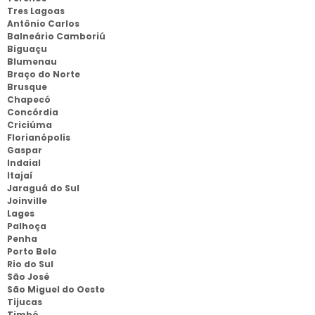
Tres Lagoas
Antônio Carlos
Balneário Camboriú
Biguaçu
Blumenau
Braço do Norte
Brusque
Chapecó
Concórdia
Criciúma
Florianópolis
Gaspar
Indaial
Itajaí
Jaraguá do Sul
Joinville
Lages
Palhoça
Penha
Porto Belo
Rio do Sul
São José
São Miguel do Oeste
Tijucas
Timbó