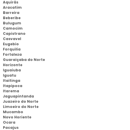
Aquirás
Aracatim
Barreira
Beberibe
Bulugum
Camocim
Capistrano
Casvavel
Eugebio
Forquilia
Fortaleza
Guaraiçaba do Norte
Horizonte
Iguaiuba
Iguatu
Itaitinga
Itapipoca
Itarema
Jaguapintanda
Juazeiro do Norte
Limoeiro do Norte
Mucambo
Novo Horiente
Ocara
Pacajus