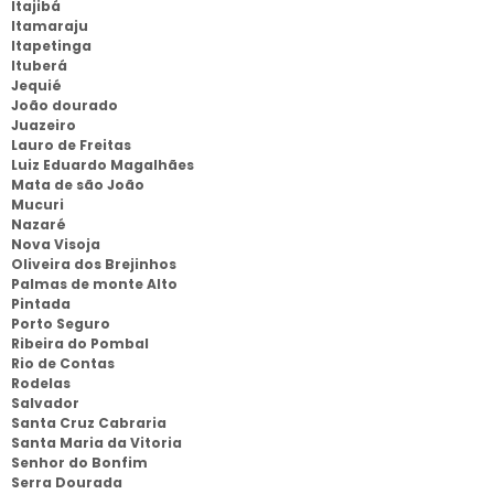
Itajibá
Itamaraju
Itapetinga
Ituberá
Jequié
João dourado
Juazeiro
Lauro de Freitas
Luiz Eduardo Magalhães
Mata de são João
Mucuri
Nazaré
Nova Visoja
Oliveira dos Brejinhos
Palmas de monte Alto
Pintada
Porto Seguro
Ribeira do Pombal
Rio de Contas
Rodelas
Salvador
Santa Cruz Cabraria
Santa Maria da Vitoria
Senhor do Bonfim
Serra Dourada