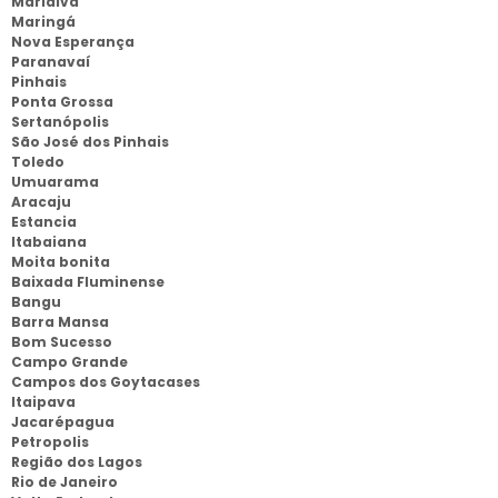
Marialva
Maringá
Nova Esperança
Paranavaí
Pinhais
Ponta Grossa
Sertanópolis
São José dos Pinhais
Toledo
Umuarama
Aracaju
Estancia
Itabaiana
Moita bonita
Baixada Fluminense
Bangu
Barra Mansa
Bom Sucesso
Campo Grande
Campos dos Goytacases
Itaipava
Jacarépagua
Petropolis
Região dos Lagos
Rio de Janeiro