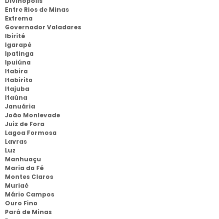
Divinópolis
Entre Rios de Minas
Extrema
Governador Valadares
Ibirité
Igarapé
Ipatinga
Ipuiúna
Itabira
Itabirito
Itajuba
Itaúna
Januária
João Monlevade
Juiz de Fora
Lagoa Formosa
Lavras
Luz
Manhuaçu
Maria da Fé
Montes Claros
Muriaé
Mário Campos
Ouro Fino
Pará de Minas