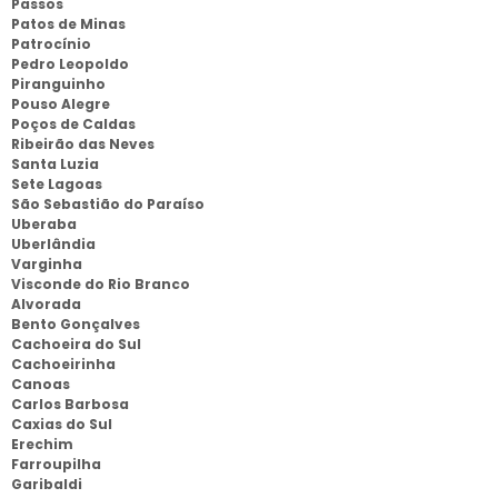
Passos
Patos de Minas
Patrocínio
Pedro Leopoldo
Piranguinho
Pouso Alegre
Poços de Caldas
Ribeirão das Neves
Santa Luzia
Sete Lagoas
São Sebastião do Paraíso
Uberaba
Uberlândia
Varginha
Visconde do Rio Branco
Alvorada
Bento Gonçalves
Cachoeira do Sul
Cachoeirinha
Canoas
Carlos Barbosa
Caxias do Sul
Erechim
Farroupilha
Garibaldi