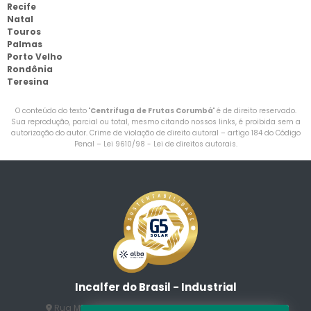
Recife
Natal
Touros
Palmas
Porto Velho
Rondônia
Teresina
O conteúdo do texto "
Centrifuga de Frutas Corumbá
" é de direito reservado.
Sua reprodução, parcial ou total, mesmo citando nossos links, é proibida sem a
autorização do autor. Crime de violação de direito autoral – artigo 184 do Código
Penal –
Lei 9610/98 - Lei de direitos autorais
.
Incalfer do Brasil - Industrial
Rua Manuel Jesus Fernandes , 172 - Jardim Santo