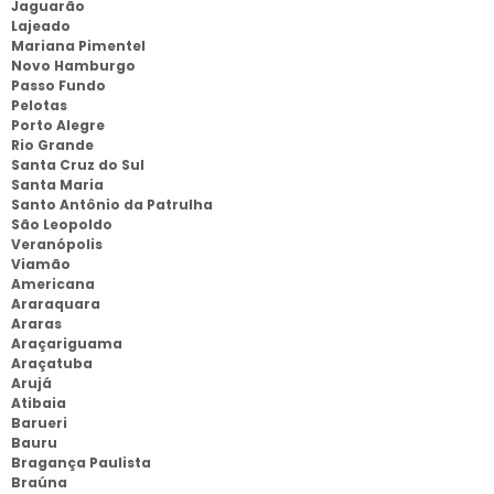
Jaguarão
Lajeado
Mariana Pimentel
Novo Hamburgo
Passo Fundo
Pelotas
Porto Alegre
Rio Grande
Santa Cruz do Sul
Santa Maria
Santo Antônio da Patrulha
São Leopoldo
Veranópolis
Viamão
Americana
Araraquara
Araras
Araçariguama
Araçatuba
Arujá
Atibaia
Barueri
Bauru
Bragança Paulista
Braúna