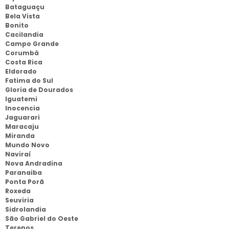
Bataguaçu
Bela Vista
Bonito
Cacilandia
Campo Grande
Corumbá
Costa Rica
Eldorado
Fatima do Sul
Gloria de Dourados
Iguatemi
Inocencia
Jaguarari
Maracaju
Miranda
Mundo Novo
Naviraí
Nova Andradina
Paranaiba
Ponta Porã
Roxeda
Seuviria
Sidrolandia
São Gabriel do Oeste
Terenos