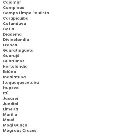
Cajamar
Campinas
Campo Limpo Paulista
Carapicuíba
Catanduva
Cotia
Diadema
Divinolandia
Franca
Guaratinguetá
Guarujá
Guarulhos
Hortolândia
Ibiúna
Indaiatuba
Itaquaquecetuba
Itupeva
Itú
Jacareí
Jundiaí
Limeira
Marília
Mauá
Mogi Guaçu
Mogi das Cruzes