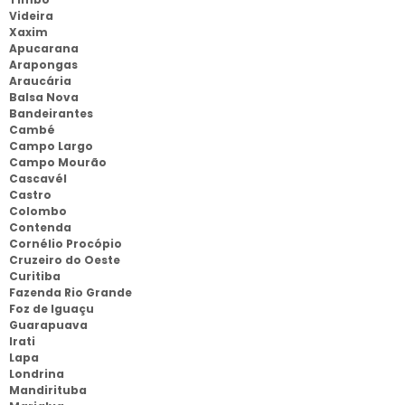
Videira
Xaxim
Apucarana
Arapongas
Araucária
Balsa Nova
Bandeirantes
Cambé
Campo Largo
Campo Mourão
Cascavél
Castro
Colombo
Contenda
Cornélio Procópio
Cruzeiro do Oeste
Curitiba
Fazenda Rio Grande
Foz de Iguaçu
Guarapuava
Irati
Lapa
Londrina
Mandirituba