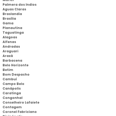
Palmera dos Indios
Aguas Claras
Braslandia
Brasília
Gama
Planautina
Taguatinga
Alagoas
Alfenas
Andradas
Araguari
Araxá
Barbacena
Belo Horizonte
Betim
Bom Despacho
Cambuí
Campo Belo
Canápolis
Caratinga
Congonhal
Conselheiro Lafaiete
Contagem
Coronel Fabriciano