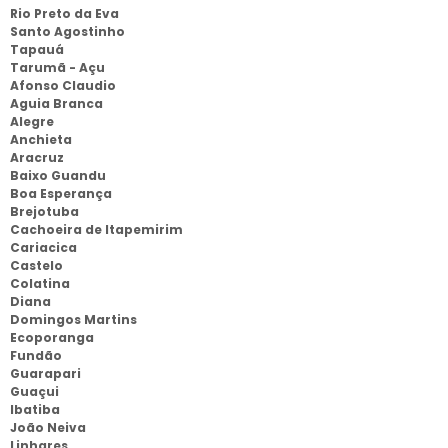
Rio Preto da Eva
Santo Agostinho
Tapauá
Tarumã - Açu
Afonso Claudio
Aguia Branca
Alegre
Anchieta
Aracruz
Baixo Guandu
Boa Esperança
Brejotuba
Cachoeira de Itapemirim
Cariacica
Castelo
Colatina
Diana
Domingos Martins
Ecoporanga
Fundão
Guarapari
Guaçui
Ibatiba
João Neiva
Linhares