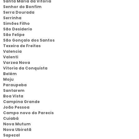
Santa Maria da Vitoria
Senhor do Bonfim
Serra Dourada
Serrinha
Simões Filho
São Desiderio
São Felipe
São Gonçalo dos Santos
Texeira de Freitas
Valencia
Valenti
Varzea Nova
Vitoria da Conquista
Belém
Moju
Paraupeba
Santarem
Boa Vista
Campina Grande
João Pessoa
Campo novo do Parecis
Cuiabá
Nova Mutum
Nova Ubiratã
Sapezal