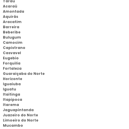
Tarau
Acaraú
Amontada
Aquirás
Aracatim
Barreira
Beberibe
Bulugum
Camocim
Capistrano
Casvavel
Eugebio
Forquilia
Fortaleza
Guaraiçaba do Norte
Horizonte
Iguaiuba
Iguatu
Itaitinga
Itapipoca
Itarema
Jaguapintanda
Juazeiro do Norte
Limoeiro do Norte
Mucambo