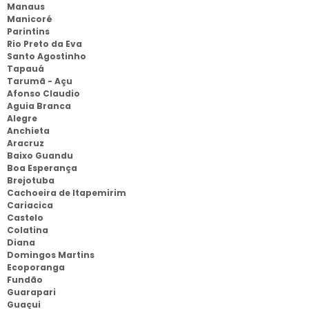
Manaus
Manicoré
Parintins
Rio Preto da Eva
Santo Agostinho
Tapauá
Tarumã - Açu
Afonso Claudio
Aguia Branca
Alegre
Anchieta
Aracruz
Baixo Guandu
Boa Esperança
Brejotuba
Cachoeira de Itapemirim
Cariacica
Castelo
Colatina
Diana
Domingos Martins
Ecoporanga
Fundão
Guarapari
Guaçui