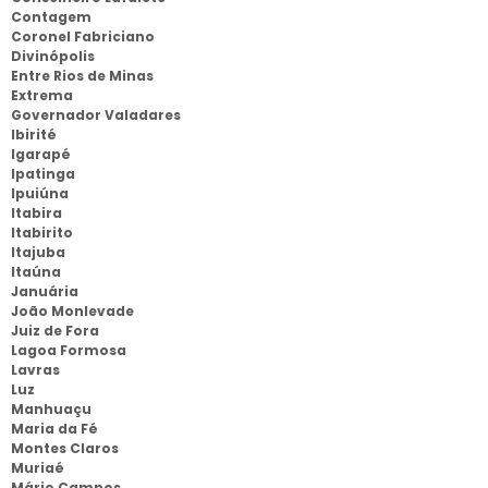
Contagem
Coronel Fabriciano
Divinópolis
Entre Rios de Minas
Extrema
Governador Valadares
Ibirité
Igarapé
Ipatinga
Ipuiúna
Itabira
Itabirito
Itajuba
Itaúna
Januária
João Monlevade
Juiz de Fora
Lagoa Formosa
Lavras
Luz
Manhuaçu
Maria da Fé
Montes Claros
Muriaé
Mário Campos