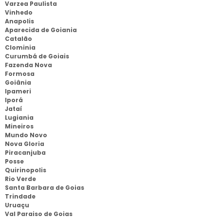
Varzea Paulista
Vinhedo
Anapolis
Aparecida de Goiania
Catalão
Clominia
Curumbá de Goiais
Fazenda Nova
Formosa
Goiânia
Ipameri
Iporá
Jataí
Lugiania
Mineiros
Mundo Novo
Nova Gloria
Piracanjuba
Posse
Quirinopolis
Rio Verde
Santa Barbara de Goias
Trindade
Uruaçu
Val Paraiso de Goias