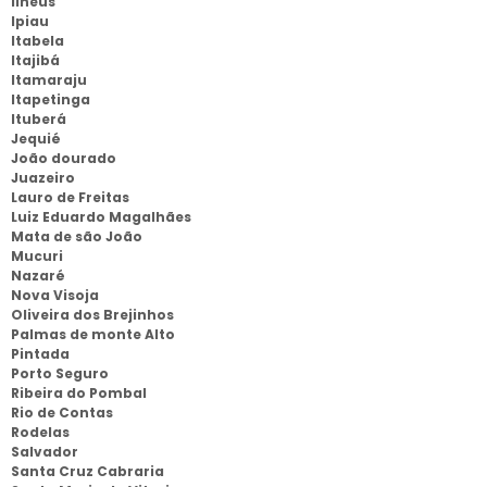
Ilheus
Ipiau
Itabela
Itajibá
Itamaraju
Itapetinga
Ituberá
Jequié
João dourado
Juazeiro
Lauro de Freitas
Luiz Eduardo Magalhães
Mata de são João
Mucuri
Nazaré
Nova Visoja
Oliveira dos Brejinhos
Palmas de monte Alto
Pintada
Porto Seguro
Ribeira do Pombal
Rio de Contas
Rodelas
Salvador
Santa Cruz Cabraria