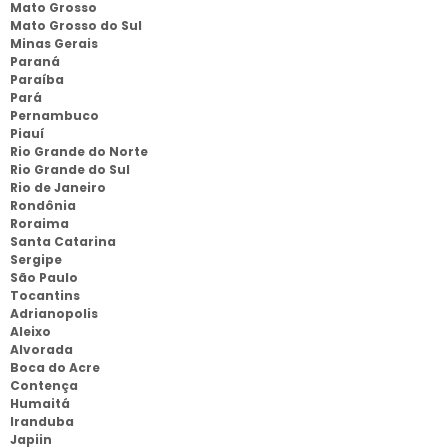
Mato Grosso
Mato Grosso do Sul
Minas Gerais
Paraná
Paraíba
Pará
Pernambuco
Piauí
Rio Grande do Norte
Rio Grande do Sul
Rio de Janeiro
Rondônia
Roraima
Santa Catarina
Sergipe
São Paulo
Tocantins
Adrianopolis
Aleixo
Alvorada
Boca do Acre
Contença
Humaitá
Iranduba
Japiin