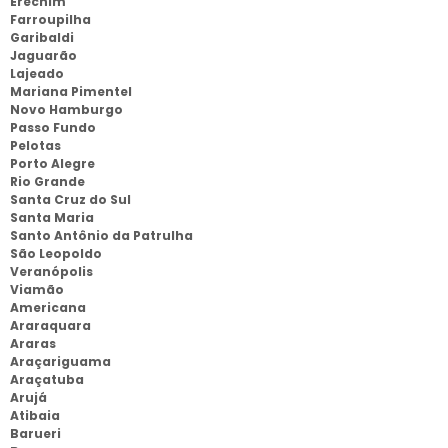
Erechim
Farroupilha
Garibaldi
Jaguarão
Lajeado
Mariana Pimentel
Novo Hamburgo
Passo Fundo
Pelotas
Porto Alegre
Rio Grande
Santa Cruz do Sul
Santa Maria
Santo Antônio da Patrulha
São Leopoldo
Veranópolis
Viamão
Americana
Araraquara
Araras
Araçariguama
Araçatuba
Arujá
Atibaia
Barueri