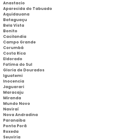
Anastacio
Aparecida do Tabuado
Aquidauana
Bataguaçu
Bela Vista
Bonito
Cacilandia
Campo Grande
Corumbá
Costa Rica
Eldorado
Fatima do Sul
Gloria de Dourados
Iguatemi
Inocencia
Jaguarari
Maracaju
Miranda
Mundo Novo
Naviraí
Nova Andradina
Paranaiba
Ponta Porã
Roxeda
Seuviria