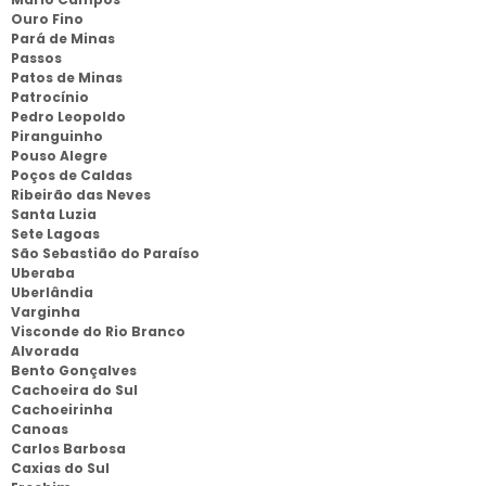
Ouro Fino
Pará de Minas
Passos
Patos de Minas
Patrocínio
Pedro Leopoldo
Piranguinho
Pouso Alegre
Poços de Caldas
Ribeirão das Neves
Santa Luzia
Sete Lagoas
São Sebastião do Paraíso
Uberaba
Uberlândia
Varginha
Visconde do Rio Branco
Alvorada
Bento Gonçalves
Cachoeira do Sul
Cachoeirinha
Canoas
Carlos Barbosa
Caxias do Sul