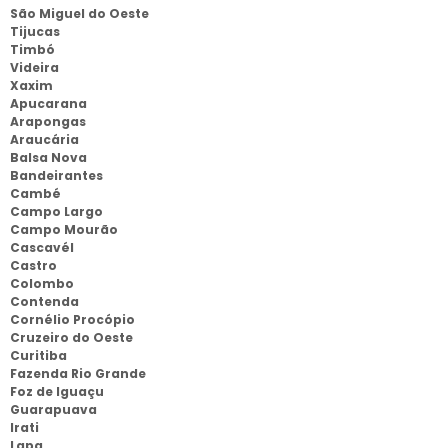
São Miguel do Oeste
Tijucas
Timbó
Videira
Xaxim
Apucarana
Arapongas
Araucária
Balsa Nova
Bandeirantes
Cambé
Campo Largo
Campo Mourão
Cascavél
Castro
Colombo
Contenda
Cornélio Procópio
Cruzeiro do Oeste
Curitiba
Fazenda Rio Grande
Foz de Iguaçu
Guarapuava
Irati
Lapa