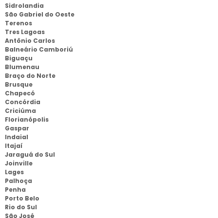
Sidrolandia
São Gabriel do Oeste
Terenos
Tres Lagoas
Antônio Carlos
Balneário Camboriú
Biguaçu
Blumenau
Braço do Norte
Brusque
Chapecó
Concórdia
Criciúma
Florianópolis
Gaspar
Indaial
Itajaí
Jaraguá do Sul
Joinville
Lages
Palhoça
Penha
Porto Belo
Rio do Sul
São José