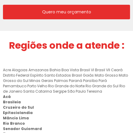
Quero meu orçamento
Regiões onde a atende :
Acre
Alagoas
Amazonas
Bahia
Boa Vista
Brasil VI
Brasil VII
Ceará
Distrito Federal
Espírito Santo
Estados Brasil
Goiás
Mato Grosso
Mato
Grosso do Sul
Minas Gerais
Palmas
Paraná
Paraíba
Pará
Pernambuco
Porto Velho
Rio Grande do Norte
Rio Grande do Sul
Rio
de Janeiro
Santa Catarina
Sergipe
São Paulo
Teresina
Acá
Brasileia
Cruzeiro do Sul
Epitaciolandia
Mâncio Lima
Rio Branco
Senador Guiomard