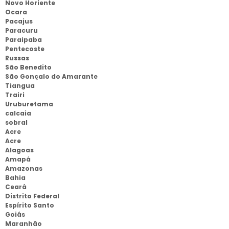
Novo Horiente
Ocara
Pacajus
Paracuru
Paraipaba
Pentecoste
Russas
São Benedito
São Gonçalo do Amarante
Tiangua
Trairi
Uruburetama
calcaia
sobral
Acre
Acre
Alagoas
Amapá
Amazonas
Bahia
Ceará
Distrito Federal
Espírito Santo
Goiás
Maranhão