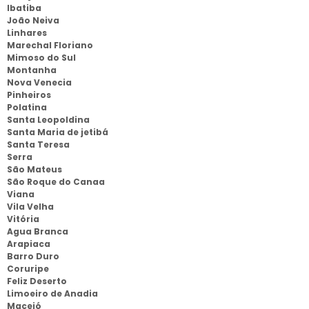
Ibatiba
João Neiva
Linhares
Marechal Floriano
Mimoso do Sul
Montanha
Nova Venecia
Pinheiros
Polatina
Santa Leopoldina
Santa Maria de jetibá
Santa Teresa
Serra
São Mateus
São Roque do Canaa
Viana
Vila Velha
Vitória
Agua Branca
Arapiaca
Barro Duro
Coruripe
Feliz Deserto
Limoeiro de Anadia
Maceió