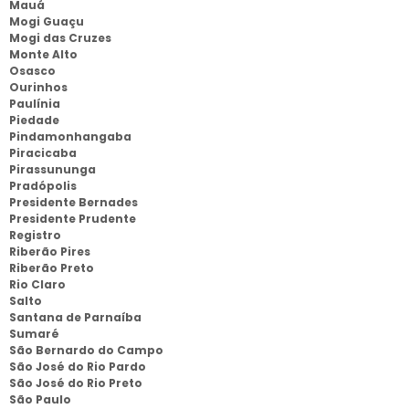
Mauá
Mogi Guaçu
Mogi das Cruzes
Monte Alto
Osasco
Ourinhos
Paulínia
Piedade
Pindamonhangaba
Piracicaba
Pirassununga
Pradópolis
Presidente Bernades
Presidente Prudente
Registro
Riberão Pires
Riberão Preto
Rio Claro
Salto
Santana de Parnaíba
Sumaré
São Bernardo do Campo
São José do Rio Pardo
São José do Rio Preto
São Paulo