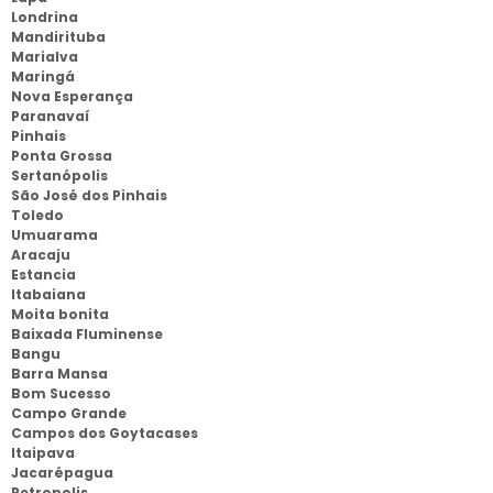
Londrina
Mandirituba
Marialva
Maringá
Nova Esperança
Paranavaí
Pinhais
Ponta Grossa
Sertanópolis
São José dos Pinhais
Toledo
Umuarama
Aracaju
Estancia
Itabaiana
Moita bonita
Baixada Fluminense
Bangu
Barra Mansa
Bom Sucesso
Campo Grande
Campos dos Goytacases
Itaipava
Jacarépagua
Petropolis