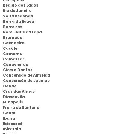
Região dos Lagos
Rio de Janeiro
Volta Redonda
Barra da Estiva
Barreiras
Bom Jesus da Lapa
Brumado
Cachoeira
Caculé
Camamu
Camassari
Canavieiras
Cicero Dantas
Concensão de Almeida
Concensão do Jacuipe
Conde
Cruz das Almas
Diasdavila
Eunapolis
Freira de Santana
Gandu
Ibaira
Ibiassocê
Ibirataia