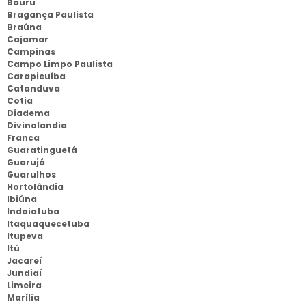
Bauru
Bragança Paulista
Braúna
Cajamar
Campinas
Campo Limpo Paulista
Carapicuíba
Catanduva
Cotia
Diadema
Divinolandia
Franca
Guaratinguetá
Guarujá
Guarulhos
Hortolândia
Ibiúna
Indaiatuba
Itaquaquecetuba
Itupeva
Itú
Jacareí
Jundiaí
Limeira
Marília