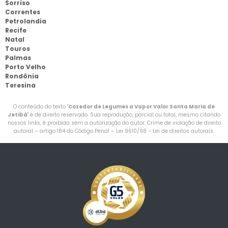
Sorriso
Correntes
Petrolandia
Recife
Natal
Touros
Palmas
Porto Velho
Rondônia
Teresina
O conteúdo do texto "
Cozedor de Legumes a Vapor Valor Santa Maria de
Jetibá
" é de direito reservado. Sua reprodução, parcial ou total, mesmo citando
nossos links, é proibida sem a autorização do autor. Crime de violação de direito
autoral – artigo 184 do Código Penal –
Lei 9610/98 - Lei de direitos autorais
.