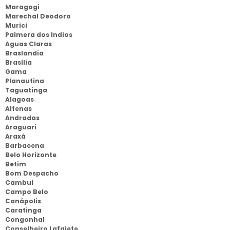
Maragogi
Marechal Deodoro
Murici
Palmera dos Indios
Aguas Claras
Braslandia
Brasília
Gama
Planautina
Taguatinga
Alagoas
Alfenas
Andradas
Araguari
Araxá
Barbacena
Belo Horizonte
Betim
Bom Despacho
Cambuí
Campo Belo
Canápolis
Caratinga
Congonhal
Conselheiro Lafaiete