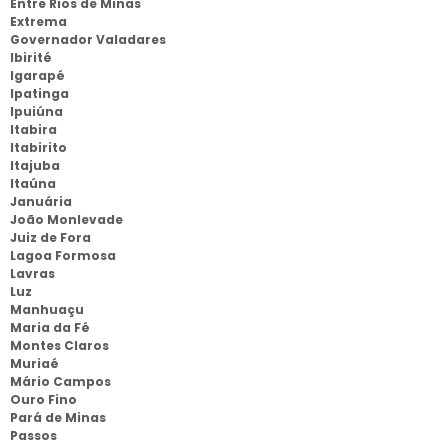
Entre Rios de Minas
Extrema
Governador Valadares
Ibirité
Igarapé
Ipatinga
Ipuiúna
Itabira
Itabirito
Itajuba
Itaúna
Januária
João Monlevade
Juiz de Fora
Lagoa Formosa
Lavras
Luz
Manhuaçu
Maria da Fé
Montes Claros
Muriaé
Mário Campos
Ouro Fino
Pará de Minas
Passos