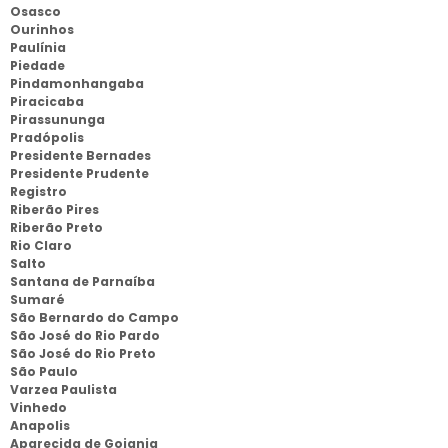
Osasco
Ourinhos
Paulínia
Piedade
Pindamonhangaba
Piracicaba
Pirassununga
Pradópolis
Presidente Bernades
Presidente Prudente
Registro
Riberão Pires
Riberão Preto
Rio Claro
Salto
Santana de Parnaíba
Sumaré
São Bernardo do Campo
São José do Rio Pardo
São José do Rio Preto
São Paulo
Varzea Paulista
Vinhedo
Anapolis
Aparecida de Goiania