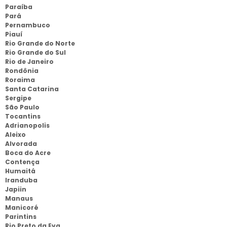
Paraíba
Pará
Pernambuco
Piauí
Rio Grande do Norte
Rio Grande do Sul
Rio de Janeiro
Rondônia
Roraima
Santa Catarina
Sergipe
São Paulo
Tocantins
Adrianopolis
Aleixo
Alvorada
Boca do Acre
Contença
Humaitá
Iranduba
Japiin
Manaus
Manicoré
Parintins
Rio Preto da Eva