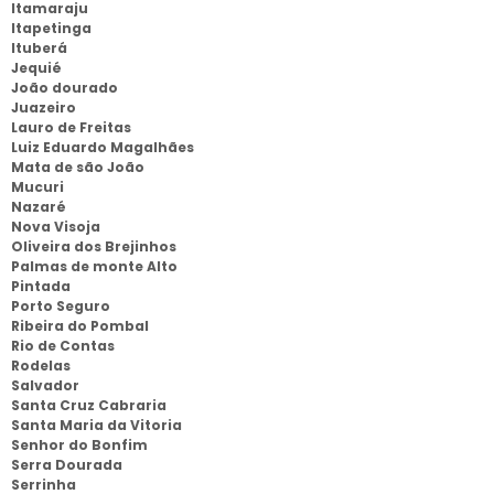
Itamaraju
Itapetinga
Ituberá
Jequié
João dourado
Juazeiro
Lauro de Freitas
Luiz Eduardo Magalhães
Mata de são João
Mucuri
Nazaré
Nova Visoja
Oliveira dos Brejinhos
Palmas de monte Alto
Pintada
Porto Seguro
Ribeira do Pombal
Rio de Contas
Rodelas
Salvador
Santa Cruz Cabraria
Santa Maria da Vitoria
Senhor do Bonfim
Serra Dourada
Serrinha