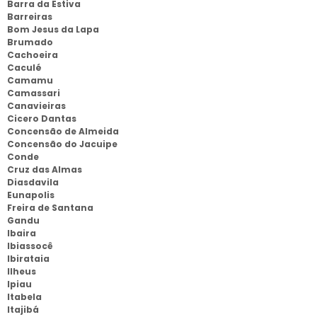
Barra da Estiva
Barreiras
Bom Jesus da Lapa
Brumado
Cachoeira
Caculé
Camamu
Camassari
Canavieiras
Cicero Dantas
Concensão de Almeida
Concensão do Jacuipe
Conde
Cruz das Almas
Diasdavila
Eunapolis
Freira de Santana
Gandu
Ibaira
Ibiassocê
Ibirataia
Ilheus
Ipiau
Itabela
Itajibá