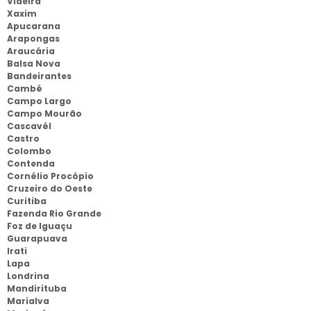
Videira
Xaxim
Apucarana
Arapongas
Araucária
Balsa Nova
Bandeirantes
Cambé
Campo Largo
Campo Mourão
Cascavél
Castro
Colombo
Contenda
Cornélio Procópio
Cruzeiro do Oeste
Curitiba
Fazenda Rio Grande
Foz de Iguaçu
Guarapuava
Irati
Lapa
Londrina
Mandirituba
Marialva