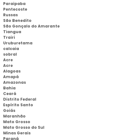
Paraipaba
Pentecoste
Russas
São Benedito
São Gonçalo do Amarante
Tiangua
Trairi
Uruburetama
calcaia
sobral
Acre
Acre
Alagoas
Amapá
Amazonas
Bahia
Ceará
Distrito Federal
Espírito Santo
Goiás
Maranhão
Mato Grosso
Mato Grosso do Sul
Minas Gerais
Paraná