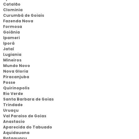
Catalão
Clominia
Curumbá de Goiais
Fazenda Nova
Formosa
Goiânia
Ipameri
Iporá
Jataí
Lugiania
Mineiros
Mundo Novo
Nova Gloria
Piracanjuba
Posse
Quirinopolis
Rio Verde
Santa Barbara de Goias
Trindade
Uruaçu
Val Paraiso de Goias
Anastacio
Aparecida do Tabuado
Aquidauana
Bataguaçu