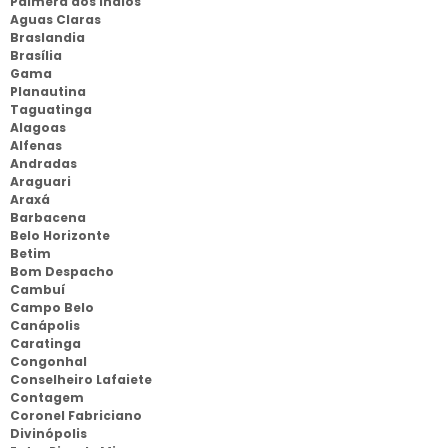
Palmera dos Indios
Aguas Claras
Braslandia
Brasília
Gama
Planautina
Taguatinga
Alagoas
Alfenas
Andradas
Araguari
Araxá
Barbacena
Belo Horizonte
Betim
Bom Despacho
Cambuí
Campo Belo
Canápolis
Caratinga
Congonhal
Conselheiro Lafaiete
Contagem
Coronel Fabriciano
Divinópolis