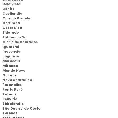
Bela Vista
Bonito
Cacilandia
Campo Grande
Corumbá
Costa Rica
Eldorado
Fatima do Sul
Gloria de Dourados
Iguatemi
Inocencia
Jaguarari
Maracaju
Miranda
Mundo Novo
Naviraí
Nova Andradina
Paranaiba
Ponta Porã
Roxeda
Seuviria
Sidrolandia
São Gabriel do Oeste
Terenos
Tres Lagoas