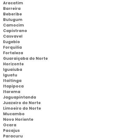
Aracatim
Barreira
Beberibe
Bulugum
Camocim
Capistrano
Casvavel
Eugebio
Forquilia
Fortaleza
Guaraiçaba do Norte
Horizonte
Iguaiuba
Iguatu
Itaitinga
Itapipoca
Itarema
Jaguapintanda
Juazeiro do Norte
Limoeiro do Norte
Mucambo
Novo Horiente
Ocara
Pacajus
Paracuru