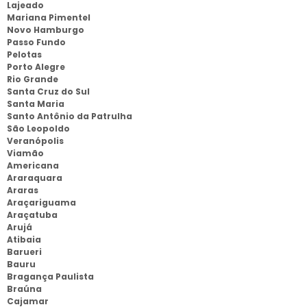
Lajeado
Mariana Pimentel
Novo Hamburgo
Passo Fundo
Pelotas
Porto Alegre
Rio Grande
Santa Cruz do Sul
Santa Maria
Santo Antônio da Patrulha
São Leopoldo
Veranópolis
Viamão
Americana
Araraquara
Araras
Araçariguama
Araçatuba
Arujá
Atibaia
Barueri
Bauru
Bragança Paulista
Braúna
Cajamar