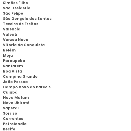
Simões Filho
São Desiderio
São Felipe
São Gonçalo dos Santos
Texeira de Freitas
Valencia
Valenti
Varzea Nova
Vitoria da Conquista
Belém
Moju
Paraupeba
Santarem
Boa Vista
Campina Grande
João Pessoa
Campo novo do Parecis
Cuiabá
Nova Mutum
Nova Ubiratã
Sapezal
Sorriso
Correntes
Petrolandia
Recife