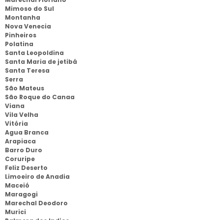
Mimoso do Sul
Montanha
Nova Venecia
Pinheiros
Polatina
Santa Leopoldina
Santa Maria de jetibá
Santa Teresa
Serra
São Mateus
São Roque do Canaa
Viana
Vila Velha
Vitória
Agua Branca
Arapiaca
Barro Duro
Coruripe
Feliz Deserto
Limoeiro de Anadia
Maceió
Maragogi
Marechal Deodoro
Murici