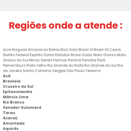
Regiões onde a atende :
Acre
Alagoas
Amazonas
Bahia
Boa Vista
Brasil VI
Brasil VII
Ceará
Distrito Federal
Espírito Santo
Estados Brasil
Goiás
Mato Grosso
Mato
Grosso do Sul
Minas Gerais
Palmas
Paraná
Paraíba
Pará
Pernambuco
Porto Velho
Rio Grande do Norte
Rio Grande do Sul
Rio
de Janeiro
Santa Catarina
Sergipe
São Paulo
Teresina
Acá
Brasileia
Cruzeiro do Sul
Epitaciolandia
Mâncio Lima
Rio Branco
Senador Guiomard
Tarau
Acaraú
Amontada
Aquirás