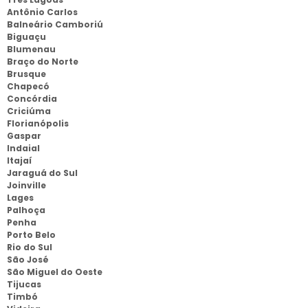
Antônio Carlos
Balneário Camboriú
Biguaçu
Blumenau
Braço do Norte
Brusque
Chapecó
Concórdia
Criciúma
Florianópolis
Gaspar
Indaial
Itajaí
Jaraguá do Sul
Joinville
Lages
Palhoça
Penha
Porto Belo
Rio do Sul
São José
São Miguel do Oeste
Tijucas
Timbó