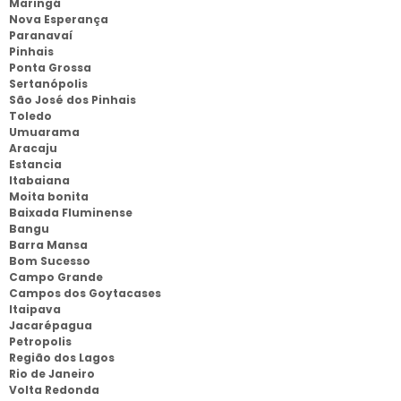
Maringá
Nova Esperança
Paranavaí
Pinhais
Ponta Grossa
Sertanópolis
São José dos Pinhais
Toledo
Umuarama
Aracaju
Estancia
Itabaiana
Moita bonita
Baixada Fluminense
Bangu
Barra Mansa
Bom Sucesso
Campo Grande
Campos dos Goytacases
Itaipava
Jacarépagua
Petropolis
Região dos Lagos
Rio de Janeiro
Volta Redonda