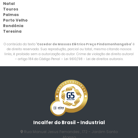
Natal
Touros
Palmas
Porto Velho
Rondônia
Teresina
O conteúdo do texto "
Cozedor de Massas Elétrico Preço Pindamonhangaba
" é
de direito reservado. Sua reprodução, parcial ou total, mesmo citando nossos
links, é proibida sem a autorização do autor. Crime de violação de direito autoral
– artigo 184 do Código Penal –
Lei 9610/98 - Lei de direitos autorais
.
Incalfer do Brasil - Industrial
Rua Manuel Jesus Fernandes , 172 - Jardim Santo
Afonso