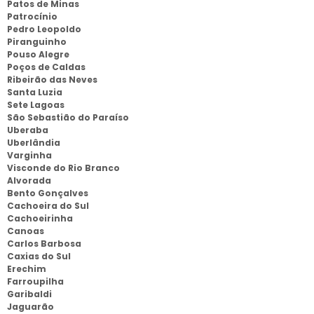
Patos de Minas
Patrocínio
Pedro Leopoldo
Piranguinho
Pouso Alegre
Poços de Caldas
Ribeirão das Neves
Santa Luzia
Sete Lagoas
São Sebastião do Paraíso
Uberaba
Uberlândia
Varginha
Visconde do Rio Branco
Alvorada
Bento Gonçalves
Cachoeira do Sul
Cachoeirinha
Canoas
Carlos Barbosa
Caxias do Sul
Erechim
Farroupilha
Garibaldi
Jaguarão