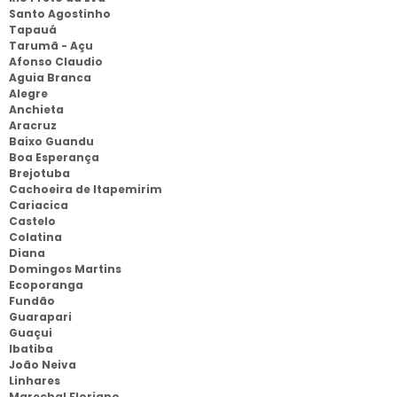
Santo Agostinho
Tapauá
Tarumã - Açu
Afonso Claudio
Aguia Branca
Alegre
Anchieta
Aracruz
Baixo Guandu
Boa Esperança
Brejotuba
Cachoeira de Itapemirim
Cariacica
Castelo
Colatina
Diana
Domingos Martins
Ecoporanga
Fundão
Guarapari
Guaçui
Ibatiba
João Neiva
Linhares
Marechal Floriano