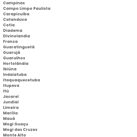
Campinas
Campo Limpo Paulista
Carapicuíba
Catanduva
Cotia
Diadema
Divinolandia
Franca
Guaratinguetá
Guarujá
Guarulhos
Hortolândia
Ibiúna
Indaiatuba
Itaquaquecetuba
Itupeva
Itú
Jacareí
Jundiaí
Limeira
Marília
Mauá
Mogi Guaçu
Mogi das Cruzes
Monte Alto