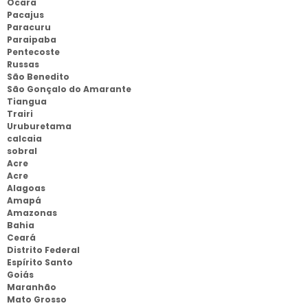
Ocara
Pacajus
Paracuru
Paraipaba
Pentecoste
Russas
São Benedito
São Gonçalo do Amarante
Tiangua
Trairi
Uruburetama
calcaia
sobral
Acre
Acre
Alagoas
Amapá
Amazonas
Bahia
Ceará
Distrito Federal
Espírito Santo
Goiás
Maranhão
Mato Grosso