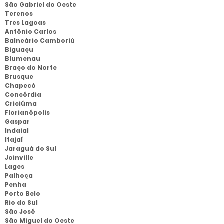
São Gabriel do Oeste
Terenos
Tres Lagoas
Antônio Carlos
Balneário Camboriú
Biguaçu
Blumenau
Braço do Norte
Brusque
Chapecó
Concórdia
Criciúma
Florianópolis
Gaspar
Indaial
Itajaí
Jaraguá do Sul
Joinville
Lages
Palhoça
Penha
Porto Belo
Rio do Sul
São José
São Miguel do Oeste