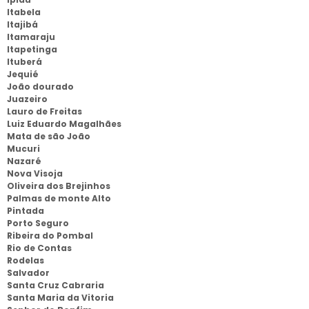
Itabela
Itajibá
Itamaraju
Itapetinga
Ituberá
Jequié
João dourado
Juazeiro
Lauro de Freitas
Luiz Eduardo Magalhães
Mata de são João
Mucuri
Nazaré
Nova Visoja
Oliveira dos Brejinhos
Palmas de monte Alto
Pintada
Porto Seguro
Ribeira do Pombal
Rio de Contas
Rodelas
Salvador
Santa Cruz Cabraria
Santa Maria da Vitoria