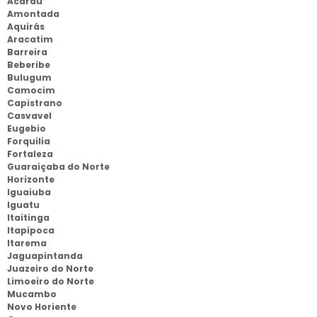
Acaraú
Amontada
Aquirás
Aracatim
Barreira
Beberibe
Bulugum
Camocim
Capistrano
Casvavel
Eugebio
Forquilia
Fortaleza
Guaraiçaba do Norte
Horizonte
Iguaiuba
Iguatu
Itaitinga
Itapipoca
Itarema
Jaguapintanda
Juazeiro do Norte
Limoeiro do Norte
Mucambo
Novo Horiente