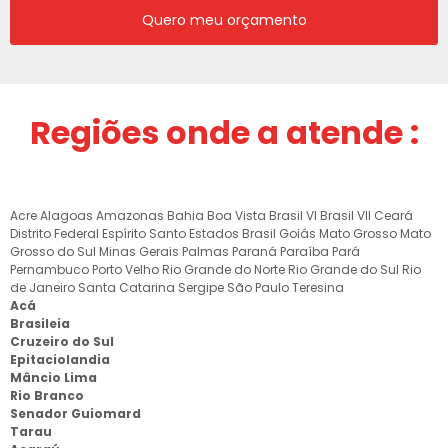
Quero meu orçamento
Regiões onde a atende :
Acre
Alagoas
Amazonas
Bahia
Boa Vista
Brasil VI
Brasil VII
Ceará
Distrito Federal
Espírito Santo
Estados Brasil
Goiás
Mato Grosso
Mato
Grosso do Sul
Minas Gerais
Palmas
Paraná
Paraíba
Pará
Pernambuco
Porto Velho
Rio Grande do Norte
Rio Grande do Sul
Rio
de Janeiro
Santa Catarina
Sergipe
São Paulo
Teresina
Acá
Brasileia
Cruzeiro do Sul
Epitaciolandia
Mâncio Lima
Rio Branco
Senador Guiomard
Tarau