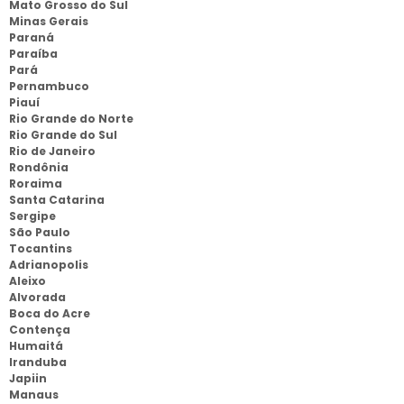
Mato Grosso do Sul
Minas Gerais
Paraná
Paraíba
Pará
Pernambuco
Piauí
Rio Grande do Norte
Rio Grande do Sul
Rio de Janeiro
Rondônia
Roraima
Santa Catarina
Sergipe
São Paulo
Tocantins
Adrianopolis
Aleixo
Alvorada
Boca do Acre
Contença
Humaitá
Iranduba
Japiin
Manaus