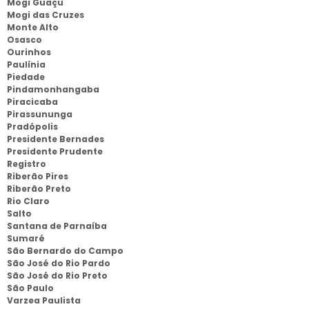
Mogi Guaçu
Mogi das Cruzes
Monte Alto
Osasco
Ourinhos
Paulínia
Piedade
Pindamonhangaba
Piracicaba
Pirassununga
Pradópolis
Presidente Bernades
Presidente Prudente
Registro
Riberão Pires
Riberão Preto
Rio Claro
Salto
Santana de Parnaíba
Sumaré
São Bernardo do Campo
São José do Rio Pardo
São José do Rio Preto
São Paulo
Varzea Paulista