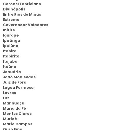
Coronel Fabriciano
Divinópolis
Entre Rios de Minas
Extrema
Governador Valadares
Ibirité
Igarapé
Ipatinga
Ipuiúna
Itabira
Itabirito
Itajuba
Itaúna
Januária
João Monlevade
Juiz de Fora
Lagoa Formosa
Lavras
Luz
Manhuaçu
Maria da Fé
Montes Claros
Muriaé
Mário Campos
Ouro Fino