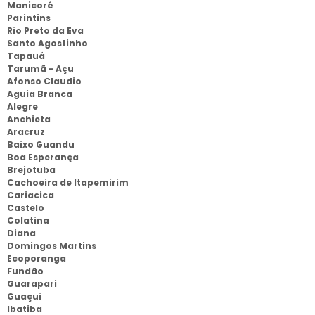
Manicoré
Parintins
Rio Preto da Eva
Santo Agostinho
Tapauá
Tarumã - Açu
Afonso Claudio
Aguia Branca
Alegre
Anchieta
Aracruz
Baixo Guandu
Boa Esperança
Brejotuba
Cachoeira de Itapemirim
Cariacica
Castelo
Colatina
Diana
Domingos Martins
Ecoporanga
Fundão
Guarapari
Guaçui
Ibatiba