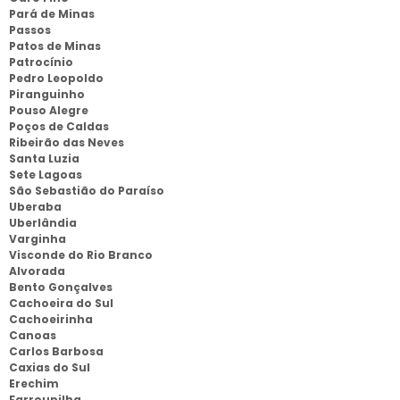
Pará de Minas
Passos
Patos de Minas
Patrocínio
Pedro Leopoldo
Piranguinho
Pouso Alegre
Poços de Caldas
Ribeirão das Neves
Santa Luzia
Sete Lagoas
São Sebastião do Paraíso
Uberaba
Uberlândia
Varginha
Visconde do Rio Branco
Alvorada
Bento Gonçalves
Cachoeira do Sul
Cachoeirinha
Canoas
Carlos Barbosa
Caxias do Sul
Erechim
Farroupilha