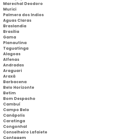
Marechal Deodoro
Murici
Palmera dos Indios
Aguas Claras
Braslandia
Brasília
Gama
Planautina
Taguatinga
Alagoas
Alfenas
Andradas
Araguari
Araxá
Barbacena
Belo Horizonte
Betim
Bom Despacho
Cambuí
Campo Belo
Canápolis
Caratinga
Congonhal
Conselheiro Lafaiete
Contagem