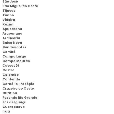
São José
São Miguel do Oeste
Tijucas
Timbó
Videira
Xaxim
Apucarana
Arapongas
Araucária
Balsa Nova
Bandeirantes
Cambé
Campo Largo
Campo Mourão
Cascavél
Castro
Colombo
Contenda
Cornélio Procópio
Cruzeiro do Oeste
Curitiba
Fazenda Rio Grande
Foz de Iguaçu
Guarapuava
Irati