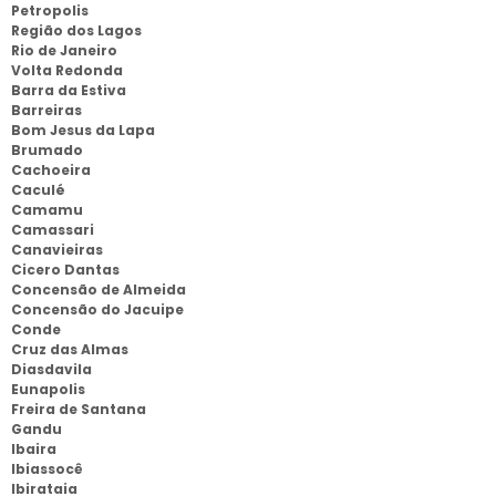
Petropolis
Região dos Lagos
Rio de Janeiro
Volta Redonda
Barra da Estiva
Barreiras
Bom Jesus da Lapa
Brumado
Cachoeira
Caculé
Camamu
Camassari
Canavieiras
Cicero Dantas
Concensão de Almeida
Concensão do Jacuipe
Conde
Cruz das Almas
Diasdavila
Eunapolis
Freira de Santana
Gandu
Ibaira
Ibiassocê
Ibirataia