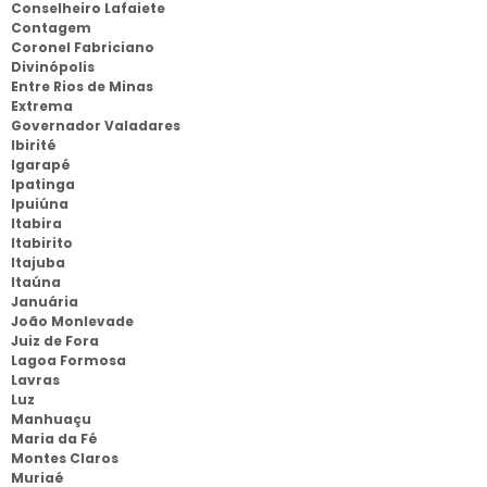
Conselheiro Lafaiete
Contagem
Coronel Fabriciano
Divinópolis
Entre Rios de Minas
Extrema
Governador Valadares
Ibirité
Igarapé
Ipatinga
Ipuiúna
Itabira
Itabirito
Itajuba
Itaúna
Januária
João Monlevade
Juiz de Fora
Lagoa Formosa
Lavras
Luz
Manhuaçu
Maria da Fé
Montes Claros
Muriaé