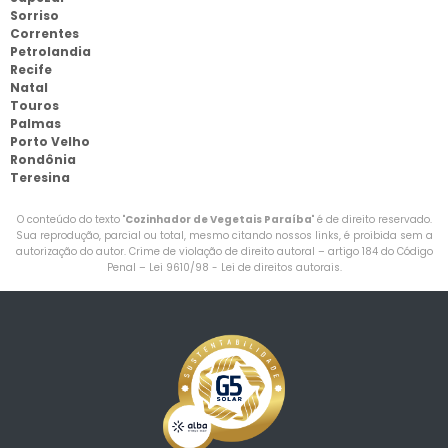
Sorriso
Correntes
Petrolandia
Recife
Natal
Touros
Palmas
Porto Velho
Rondônia
Teresina
O conteúdo do texto "
Cozinhador de Vegetais Paraíba
" é de direito reservado.
Sua reprodução, parcial ou total, mesmo citando nossos links, é proibida sem a
autorização do autor. Crime de violação de direito autoral – artigo 184 do Código
Penal –
Lei 9610/98 - Lei de direitos autorais
.