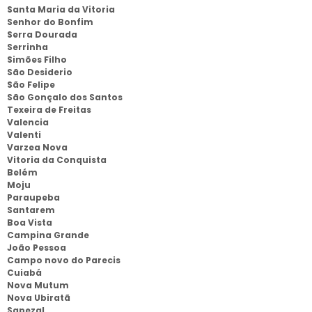
Santa Maria da Vitoria
Senhor do Bonfim
Serra Dourada
Serrinha
Simões Filho
São Desiderio
São Felipe
São Gonçalo dos Santos
Texeira de Freitas
Valencia
Valenti
Varzea Nova
Vitoria da Conquista
Belém
Moju
Paraupeba
Santarem
Boa Vista
Campina Grande
João Pessoa
Campo novo do Parecis
Cuiabá
Nova Mutum
Nova Ubiratã
Sapezal