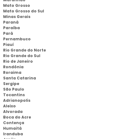
Mato Grosso
Mato Grosso do Sul
Minas Gerais
Paraná
Paraíba
Pará
Pernambuco
Piauí
Rio Grande do Norte
Rio Grande do Sul
Rio de Janeiro
Rondônia
Roraima
Santa Catarina
Sergipe
São Paulo
Tocantins
Adrianopolis
Aleixo
Alvorada
Boca do Acre
Contença
Humaitá
Iranduba