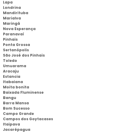
Lapa
Londrina
Mandirituba
Marialva
Maringá
Nova Esperança
Paranavaí
Pinhais
Ponta Grossa
Sertanópolis
São José dos Pinhais
Toledo
Umuarama
Aracaju
Estancia
Itabaiana
Moita bonita
Baixada Fluminense
Bangu
Barra Mansa
Bom Sucesso
Campo Grande
Campos dos Goytacases
Itaipava
Jacarépagua