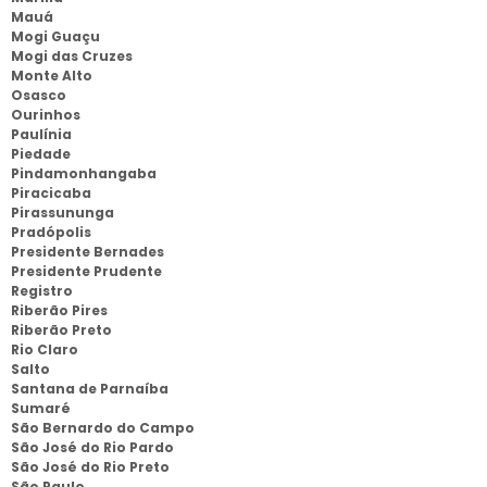
Mauá
Mogi Guaçu
Mogi das Cruzes
Monte Alto
Osasco
Ourinhos
Paulínia
Piedade
Pindamonhangaba
Piracicaba
Pirassununga
Pradópolis
Presidente Bernades
Presidente Prudente
Registro
Riberão Pires
Riberão Preto
Rio Claro
Salto
Santana de Parnaíba
Sumaré
São Bernardo do Campo
São José do Rio Pardo
São José do Rio Preto
São Paulo