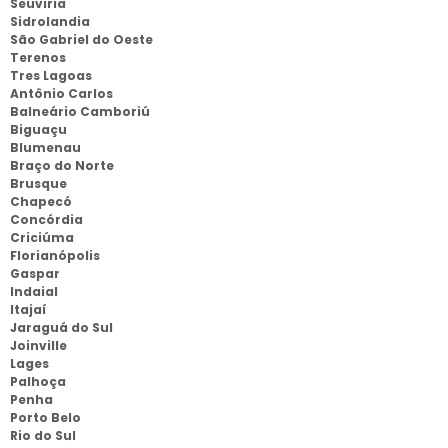
Seuviria
Sidrolandia
São Gabriel do Oeste
Terenos
Tres Lagoas
Antônio Carlos
Balneário Camboriú
Biguaçu
Blumenau
Braço do Norte
Brusque
Chapecó
Concórdia
Criciúma
Florianópolis
Gaspar
Indaial
Itajaí
Jaraguá do Sul
Joinville
Lages
Palhoça
Penha
Porto Belo
Rio do Sul