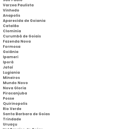
Varzea Paulista
Vinhedo
Anapolis
Aparecida de Goiania
Catalão
Clominia
Curumbá de Goiais
Fazenda Nova
Formosa
Goiânia
Ipameri
Iporá
Jataí
Lugiania
Mineiros
Mundo Novo
Nova Gloria
Piracanjuba
Posse
Quirinopolis
Rio Verde
Santa Barbara de Goias
Trindade
Uruaçu