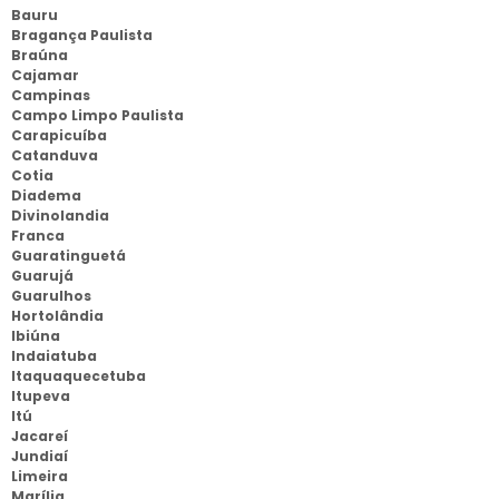
Bauru
Bragança Paulista
Braúna
Cajamar
Campinas
Campo Limpo Paulista
Carapicuíba
Catanduva
Cotia
Diadema
Divinolandia
Franca
Guaratinguetá
Guarujá
Guarulhos
Hortolândia
Ibiúna
Indaiatuba
Itaquaquecetuba
Itupeva
Itú
Jacareí
Jundiaí
Limeira
Marília