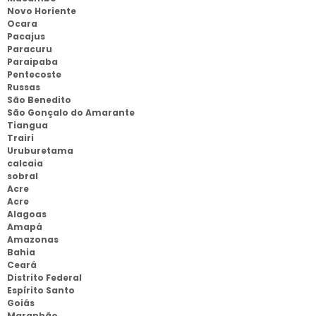
Novo Horiente
Ocara
Pacajus
Paracuru
Paraipaba
Pentecoste
Russas
São Benedito
São Gonçalo do Amarante
Tiangua
Trairi
Uruburetama
calcaia
sobral
Acre
Acre
Alagoas
Amapá
Amazonas
Bahia
Ceará
Distrito Federal
Espírito Santo
Goiás
Maranhão