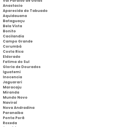
Val Paraiso de Goias
Anastacio
Aparecida do Tabuado
Aquidauana
Bataguaçu
Bela Vista
Bonito
Cacilandia
Campo Grande
Corumbá
Costa Rica
Eldorado
Fatima do Sul
Gloria de Dourados
Iguatemi
Inocencia
Jaguarari
Maracaju
Miranda
Mundo Novo
Naviraí
Nova Andradina
Paranaiba
Ponta Porã
Roxeda