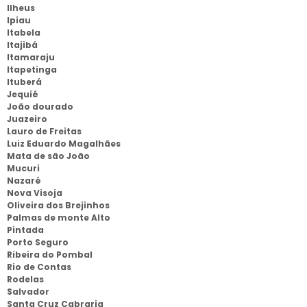
Ilheus
Ipiau
Itabela
Itajibá
Itamaraju
Itapetinga
Ituberá
Jequié
João dourado
Juazeiro
Lauro de Freitas
Luiz Eduardo Magalhães
Mata de são João
Mucuri
Nazaré
Nova Visoja
Oliveira dos Brejinhos
Palmas de monte Alto
Pintada
Porto Seguro
Ribeira do Pombal
Rio de Contas
Rodelas
Salvador
Santa Cruz Cabraria