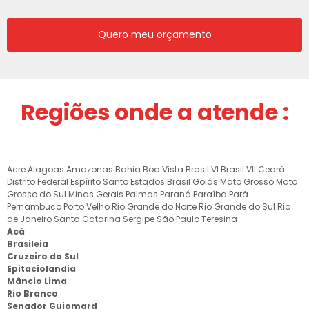
Quero meu orçamento
Regiões onde a atende :
Acre
Alagoas
Amazonas
Bahia
Boa Vista
Brasil VI
Brasil VII
Ceará
Distrito Federal
Espírito Santo
Estados Brasil
Goiás
Mato Grosso
Mato
Grosso do Sul
Minas Gerais
Palmas
Paraná
Paraíba
Pará
Pernambuco
Porto Velho
Rio Grande do Norte
Rio Grande do Sul
Rio
de Janeiro
Santa Catarina
Sergipe
São Paulo
Teresina
Acá
Brasileia
Cruzeiro do Sul
Epitaciolandia
Mâncio Lima
Rio Branco
Senador Guiomard