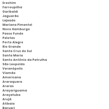
Erechim
Farroupilha
Garibaldi
Jaguarão
Lajeado
Mariana Pimentel
Novo Hamburgo
Passo Fundo
Pelotas
Porto Alegre
Rio Grande
Santa Cruz do Sul
Santa Maria
Santo Antônio da Patrulha
São Leopoldo
Veranópolis
Viamão
Americana
Araraquara
Araras
Araçariguama
Araçatuba
Arujá
Atibaia
Barueri