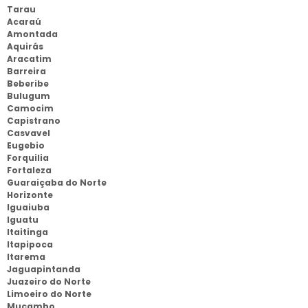
Tarau
Acaraú
Amontada
Aquirás
Aracatim
Barreira
Beberibe
Bulugum
Camocim
Capistrano
Casvavel
Eugebio
Forquilia
Fortaleza
Guaraiçaba do Norte
Horizonte
Iguaiuba
Iguatu
Itaitinga
Itapipoca
Itarema
Jaguapintanda
Juazeiro do Norte
Limoeiro do Norte
Mucambo