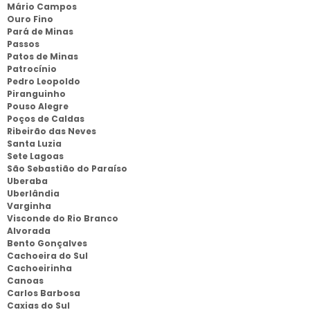
Mário Campos
Ouro Fino
Pará de Minas
Passos
Patos de Minas
Patrocínio
Pedro Leopoldo
Piranguinho
Pouso Alegre
Poços de Caldas
Ribeirão das Neves
Santa Luzia
Sete Lagoas
São Sebastião do Paraíso
Uberaba
Uberlândia
Varginha
Visconde do Rio Branco
Alvorada
Bento Gonçalves
Cachoeira do Sul
Cachoeirinha
Canoas
Carlos Barbosa
Caxias do Sul