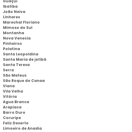
Guaçui
Ibatiba
João Neiva
Linhares
Marechal Floriano
Mimoso do Sul
Montanha
Nova Venecia
Pinheiros
Polatina
Santa Leopoldina
Santa Maria de jetibá
Santa Teresa
Serra
São Mateus
São Roque do Canaa
Viana
Vila Velha
Vitória
Agua Branca
Arapiaca
Barro Duro
Coruripe
Feliz Deserto
Limoeiro de Anadia