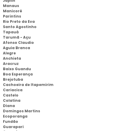
Japiin
Manaus
Manicoré
Parintins
Rio Preto da Eva
Santo Agostinho
Tapauá
Tarumã - Açu
Afonso Claudio
Aguia Branca
Alegre
Anchieta
Aracruz
Baixo Guandu
Boa Esperança
Brejotuba
Cachoeira de Itapemirim
Cariacica
Castelo
Colatina
Diana
Domingos Martins
Ecoporanga
Fundão
Guarapari