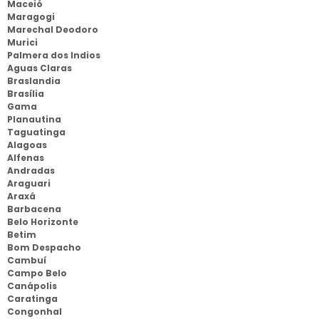
Maceió
Maragogi
Marechal Deodoro
Murici
Palmera dos Indios
Aguas Claras
Braslandia
Brasília
Gama
Planautina
Taguatinga
Alagoas
Alfenas
Andradas
Araguari
Araxá
Barbacena
Belo Horizonte
Betim
Bom Despacho
Cambuí
Campo Belo
Canápolis
Caratinga
Congonhal