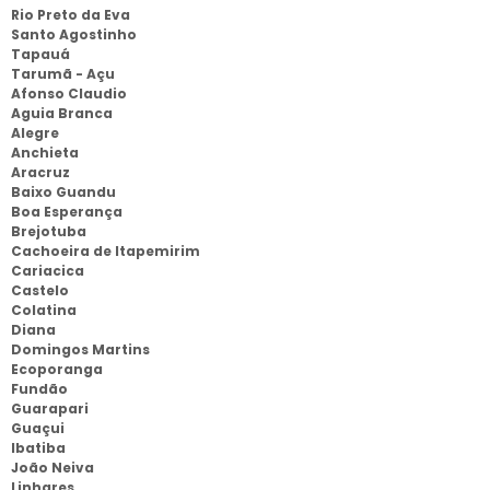
Rio Preto da Eva
Santo Agostinho
Tapauá
Tarumã - Açu
Afonso Claudio
Aguia Branca
Alegre
Anchieta
Aracruz
Baixo Guandu
Boa Esperança
Brejotuba
Cachoeira de Itapemirim
Cariacica
Castelo
Colatina
Diana
Domingos Martins
Ecoporanga
Fundão
Guarapari
Guaçui
Ibatiba
João Neiva
Linhares