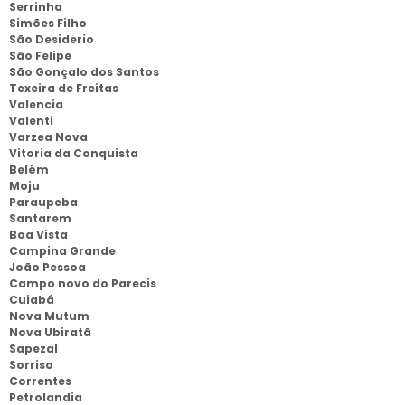
Serrinha
Simões Filho
São Desiderio
São Felipe
São Gonçalo dos Santos
Texeira de Freitas
Valencia
Valenti
Varzea Nova
Vitoria da Conquista
Belém
Moju
Paraupeba
Santarem
Boa Vista
Campina Grande
João Pessoa
Campo novo do Parecis
Cuiabá
Nova Mutum
Nova Ubiratã
Sapezal
Sorriso
Correntes
Petrolandia