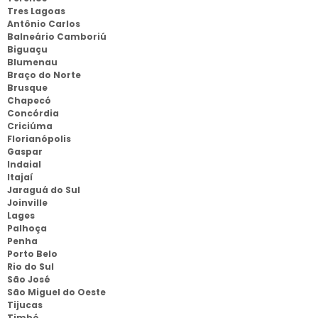
Tres Lagoas
Antônio Carlos
Balneário Camboriú
Biguaçu
Blumenau
Braço do Norte
Brusque
Chapecó
Concórdia
Criciúma
Florianópolis
Gaspar
Indaial
Itajaí
Jaraguá do Sul
Joinville
Lages
Palhoça
Penha
Porto Belo
Rio do Sul
São José
São Miguel do Oeste
Tijucas
Timbó