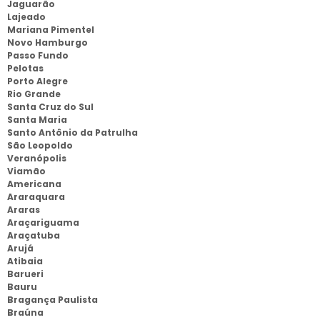
Jaguarão
Lajeado
Mariana Pimentel
Novo Hamburgo
Passo Fundo
Pelotas
Porto Alegre
Rio Grande
Santa Cruz do Sul
Santa Maria
Santo Antônio da Patrulha
São Leopoldo
Veranópolis
Viamão
Americana
Araraquara
Araras
Araçariguama
Araçatuba
Arujá
Atibaia
Barueri
Bauru
Bragança Paulista
Braúna