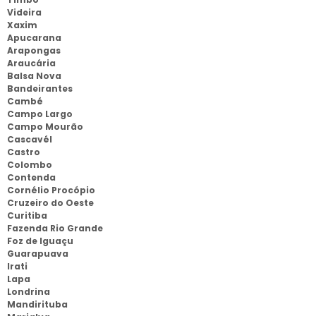
Videira
Xaxim
Apucarana
Arapongas
Araucária
Balsa Nova
Bandeirantes
Cambé
Campo Largo
Campo Mourão
Cascavél
Castro
Colombo
Contenda
Cornélio Procópio
Cruzeiro do Oeste
Curitiba
Fazenda Rio Grande
Foz de Iguaçu
Guarapuava
Irati
Lapa
Londrina
Mandirituba