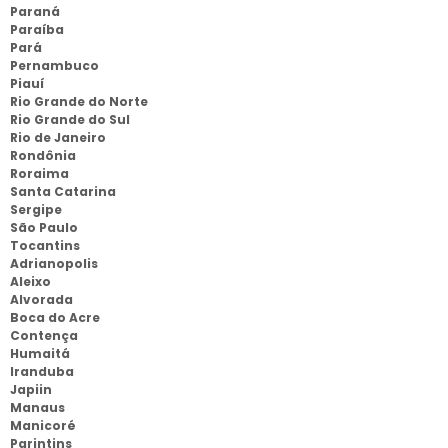
Paraná
Paraíba
Pará
Pernambuco
Piauí
Rio Grande do Norte
Rio Grande do Sul
Rio de Janeiro
Rondônia
Roraima
Santa Catarina
Sergipe
São Paulo
Tocantins
Adrianopolis
Aleixo
Alvorada
Boca do Acre
Contença
Humaitá
Iranduba
Japiin
Manaus
Manicoré
Parintins