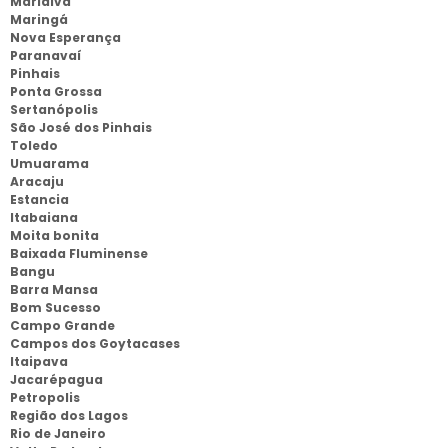
Marialva
Maringá
Nova Esperança
Paranavaí
Pinhais
Ponta Grossa
Sertanópolis
São José dos Pinhais
Toledo
Umuarama
Aracaju
Estancia
Itabaiana
Moita bonita
Baixada Fluminense
Bangu
Barra Mansa
Bom Sucesso
Campo Grande
Campos dos Goytacases
Itaipava
Jacarépagua
Petropolis
Região dos Lagos
Rio de Janeiro