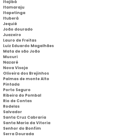
Itajibá
Itamaraju
Itapetinga
Ituberá
Jequié
João dourado
Juazeiro
Lauro de Freitas
Luiz Eduardo Magalhães
Mata de são João
Mucuri
Nazaré
Nova Visoja
Oliveira dos Brejinhos
Palmas de monte Alto
Pintada
Porto Seguro
Ribeira do Pombal
Rio de Contas
Rodelas
Salvador
Santa Cruz Cabraria
Santa Maria da Vitoria
Senhor do Bonfim
Serra Dourada