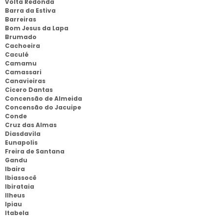
Volta Redonda
Barra da Estiva
Barreiras
Bom Jesus da Lapa
Brumado
Cachoeira
Caculé
Camamu
Camassari
Canavieiras
Cicero Dantas
Concensão de Almeida
Concensão do Jacuipe
Conde
Cruz das Almas
Diasdavila
Eunapolis
Freira de Santana
Gandu
Ibaira
Ibiassocê
Ibirataia
Ilheus
Ipiau
Itabela