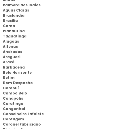
Palmera dos Indios
Aguas Claras
Braslandia
Brasília
Gama
Planautina
Taguatinga
Alagoas
Alfenas
Andradas
Araguari
Araxá
Barbacena
Belo Horizonte
Betim
Bom Despacho
Cambuí
Campo Belo
Canápolis
Caratinga
Congonhal
Conselheiro Lafaiete
Contagem
Coronel Fabriciano