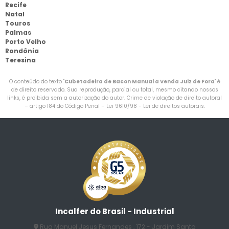
Recife
Natal
Touros
Palmas
Porto Velho
Rondônia
Teresina
O conteúdo do texto "
Cubetadeira de Bacon Manual a Venda Juiz de Fora
" é
de direito reservado. Sua reprodução, parcial ou total, mesmo citando nossos
links, é proibida sem a autorização do autor. Crime de violação de direito autoral
– artigo 184 do Código Penal –
Lei 9610/98 - Lei de direitos autorais
.
Incalfer do Brasil - Industrial
Rua Manuel Jesus Fernandes , 172 - Jardim Santo