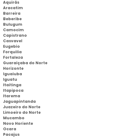
Aquirás
Aracatim
Barreira
Beberibe
Bulugum
Camocim
Capistrano
Casvavel
Eugebio
Forquilia
Fortaleza
Guaraiçaba do Norte
Horizonte
Iguaiuba
Iguatu
Itaitinga
Itapipoca
Itarema
Jaguapintanda
Juazeiro do Norte
Limoeiro do Norte
Mucambo
Novo Horiente
Ocara
Pacajus