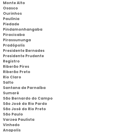
Monte Alto
Osasco
Ourinhos
Paulínia
Piedade
Pindamonhangaba
Piracicaba
Pirassununga
Pradópolis
Presidente Bernades
Presidente Prudente
Registro
Riberão Pires
Riberão Preto
Rio Claro
Salto
Santana de Parnaíba
Sumaré
São Bernardo do Campo
São José do Rio Pardo
São José do Rio Preto
São Paulo
Varzea Paulista
Vinhedo
Anapolis