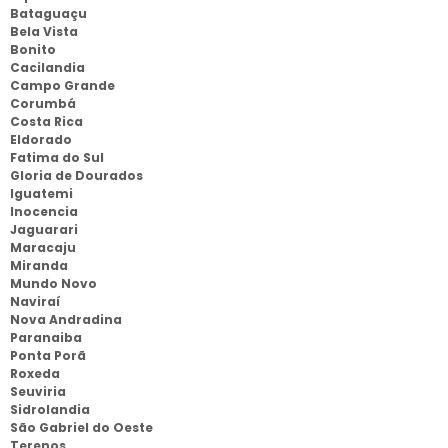
Bataguaçu
Bela Vista
Bonito
Cacilandia
Campo Grande
Corumbá
Costa Rica
Eldorado
Fatima do Sul
Gloria de Dourados
Iguatemi
Inocencia
Jaguarari
Maracaju
Miranda
Mundo Novo
Naviraí
Nova Andradina
Paranaiba
Ponta Porã
Roxeda
Seuviria
Sidrolandia
São Gabriel do Oeste
Terenos