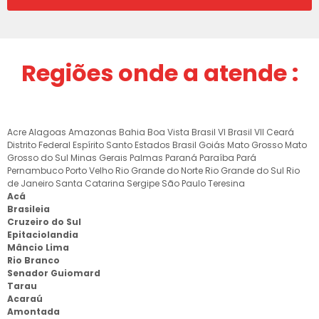
Regiões onde a atende :
Acre
Alagoas
Amazonas
Bahia
Boa Vista
Brasil VI
Brasil VII
Ceará
Distrito Federal
Espírito Santo
Estados Brasil
Goiás
Mato Grosso
Mato
Grosso do Sul
Minas Gerais
Palmas
Paraná
Paraíba
Pará
Pernambuco
Porto Velho
Rio Grande do Norte
Rio Grande do Sul
Rio
de Janeiro
Santa Catarina
Sergipe
São Paulo
Teresina
Acá
Brasileia
Cruzeiro do Sul
Epitaciolandia
Mâncio Lima
Rio Branco
Senador Guiomard
Tarau
Acaraú
Amontada