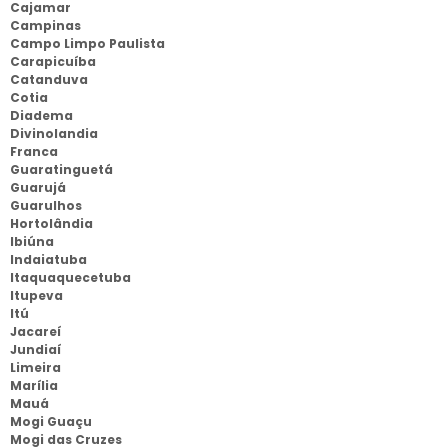
Cajamar
Campinas
Campo Limpo Paulista
Carapicuíba
Catanduva
Cotia
Diadema
Divinolandia
Franca
Guaratinguetá
Guarujá
Guarulhos
Hortolândia
Ibiúna
Indaiatuba
Itaquaquecetuba
Itupeva
Itú
Jacareí
Jundiaí
Limeira
Marília
Mauá
Mogi Guaçu
Mogi das Cruzes