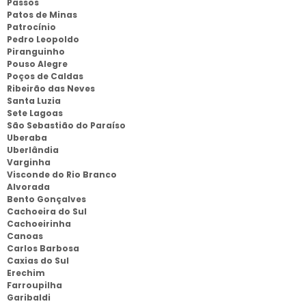
Passos
Patos de Minas
Patrocínio
Pedro Leopoldo
Piranguinho
Pouso Alegre
Poços de Caldas
Ribeirão das Neves
Santa Luzia
Sete Lagoas
São Sebastião do Paraíso
Uberaba
Uberlândia
Varginha
Visconde do Rio Branco
Alvorada
Bento Gonçalves
Cachoeira do Sul
Cachoeirinha
Canoas
Carlos Barbosa
Caxias do Sul
Erechim
Farroupilha
Garibaldi