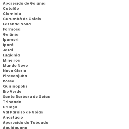
Aparecida de Goiania
Catalão
Clominia
Curumbá de Goiais
Fazenda Nova
Formosa
Goiânia
Ipameri
Iporá
Jataí
Lugiania
Mineiros
Mundo Novo
Nova Gloria
Piracanjuba
Posse
Quirinopolis
Rio Verde
Santa Barbara de Goias
Trindade
Uruaçu
Val Paraiso de Goias
Anastacio
Aparecida do Tabuado
Aquidauana