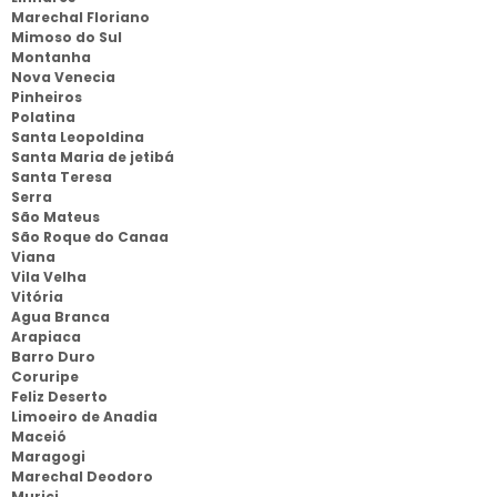
Marechal Floriano
Mimoso do Sul
Montanha
Nova Venecia
Pinheiros
Polatina
Santa Leopoldina
Santa Maria de jetibá
Santa Teresa
Serra
São Mateus
São Roque do Canaa
Viana
Vila Velha
Vitória
Agua Branca
Arapiaca
Barro Duro
Coruripe
Feliz Deserto
Limoeiro de Anadia
Maceió
Maragogi
Marechal Deodoro
Murici