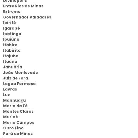
Divinópolis
Entre Rios de Minas
Extrema
Governador Valadares
Ibirité
Igarapé
Ipatinga
Ipuiúna
Itabira
Itabirito
Itajuba
Itaúna
Januária
João Monlevade
Juiz de Fora
Lagoa Formosa
Lavras
Luz
Manhuaçu
Maria da Fé
Montes Claros
Muriaé
Mário Campos
Ouro Fino
Pará de Minas