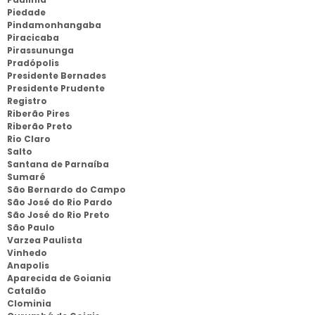
Piedade
Pindamonhangaba
Piracicaba
Pirassununga
Pradópolis
Presidente Bernades
Presidente Prudente
Registro
Riberão Pires
Riberão Preto
Rio Claro
Salto
Santana de Parnaíba
Sumaré
São Bernardo do Campo
São José do Rio Pardo
São José do Rio Preto
São Paulo
Varzea Paulista
Vinhedo
Anapolis
Aparecida de Goiania
Catalão
Clominia