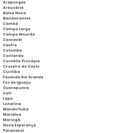
Arapongas
Araucária
Balsa Nova
Bandeirantes
Cambé
Campo Largo
Campo Mourão
Cascavél
Castro
Colombo
Contenda
Cornélio Procópio
Cruzeiro do Oeste
Curitiba
Fazenda Rio Grande
Foz de Iguaçu
Guarapuava
Irati
Lapa
Londrina
Mandirituba
Marialva
Maringá
Nova Esperança
Paranavaí