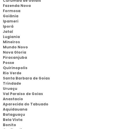
Curumbá de Goiais
Fazenda Nova
Formosa
Goiânia
Ipameri
Iporá
Jataí
Lugiania
Mineiros
Mundo Novo
Nova Gloria
Piracanjuba
Posse
Quirinopolis
Rio Verde
Santa Barbara de Goias
Trindade
Uruaçu
Val Paraiso de Goias
Anastacio
Aparecida do Tabuado
Aquidauana
Bataguaçu
Bela Vista
Bonito