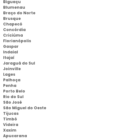
Biguaçu
Blumenau
Braço do Norte
Brusque
Chapecó
Concórdia
Criciúma
Florianópolis
Gaspar
Indaial
Itajaí
Jaraguá do Sul
Joinville
Lages
Palhoça
Penha
Porto Belo
Rio do Sul
São José
São Miguel do Oeste
Tijucas
Timbó
Videira
Xaxim
Apucarana