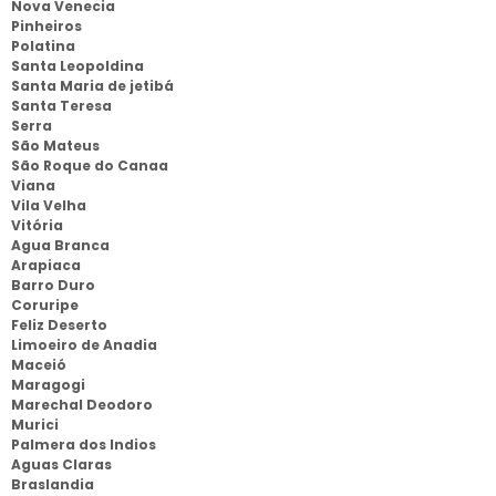
Nova Venecia
Pinheiros
Polatina
Santa Leopoldina
Santa Maria de jetibá
Santa Teresa
Serra
São Mateus
São Roque do Canaa
Viana
Vila Velha
Vitória
Agua Branca
Arapiaca
Barro Duro
Coruripe
Feliz Deserto
Limoeiro de Anadia
Maceió
Maragogi
Marechal Deodoro
Murici
Palmera dos Indios
Aguas Claras
Braslandia