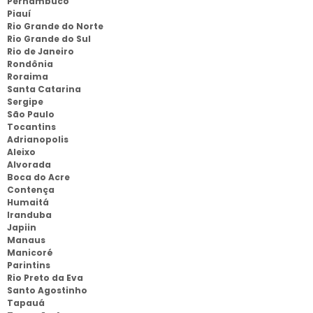
Pernambuco
Piauí
Rio Grande do Norte
Rio Grande do Sul
Rio de Janeiro
Rondônia
Roraima
Santa Catarina
Sergipe
São Paulo
Tocantins
Adrianopolis
Aleixo
Alvorada
Boca do Acre
Contença
Humaitá
Iranduba
Japiin
Manaus
Manicoré
Parintins
Rio Preto da Eva
Santo Agostinho
Tapauá