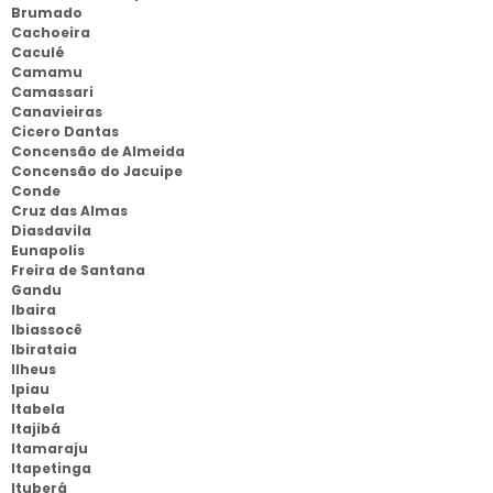
Brumado
Cachoeira
Caculé
Camamu
Camassari
Canavieiras
Cicero Dantas
Concensão de Almeida
Concensão do Jacuipe
Conde
Cruz das Almas
Diasdavila
Eunapolis
Freira de Santana
Gandu
Ibaira
Ibiassocê
Ibirataia
Ilheus
Ipiau
Itabela
Itajibá
Itamaraju
Itapetinga
Ituberá