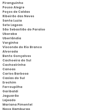
Piranguinho
Pouso Alegre
Poços de Caldas
Ribeirão das Neves
Santa Luzia
Sete Lagoas
São Sebastião do Paraíso
Uberaba
Uberlândia
Varginha
Visconde do Rio Branco
Alvorada
Bento Gonçalves
Cachoeira do Sul
Cachoeirinha
Canoas
Carlos Barbosa
Caxias do Sul
Erechim
Farroupilha
Garibaldi
Jaguarão
Lajeado
Mariana Pimentel
Novo Hamburgo