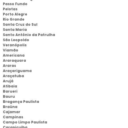
Passo Fundo
Pelotas
Porto Alegre
Rio Grande
Santa Cruz do Sul
Santa Maria
Santo Antônio da Patrulha
São Leopoldo
Veranópolis
Viamão
Americana
Araraquara
Araras
Araçariguama
Araçatuba
Arujá
Atibaia
Barueri
Bauru
Bragança Paulista
Braúna
Cajamar
Campinas
Campo Limpo Paulista
Carapicuíba