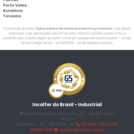
Porto Velho
Rondônia
Teresina
O conteúdo do texto "
Cubetadeira de Carne Manual Preço Sumaré
" é de direito
reservado. Sua reprodução, parcial ou total, mesmo citando nossos links, é
proibida sem a autorização do autor. Crime de violação de direito autoral – artigo
184 do Código Penal –
Lei 9610/98 - Lei de direitos autorais
.
Incalfer do Brasil - Industrial
Rua Manuel Jesus Fernandes , 172 - Jardim Santo
Afonso
Guarulhos - SP - CEP: 07215-230
(11) 3296-7700
(11)
98409-5498
contato@incalfer.com.br