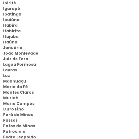
Ibirité
Igarapé
Ipatinga
Ipuiúna
Itabira
Itabirito
Itajuba
Itaúna
Januária
João Monlevade
Juiz de Fora
Lagoa Formosa
Lavras
Luz
Manhuaçu
Maria da Fé
Montes Claros
Muriaé
Mário Campos
Ouro Fino
Pará de Minas
Passos
Patos de Minas
Patrocínio
Pedro Leopoldo