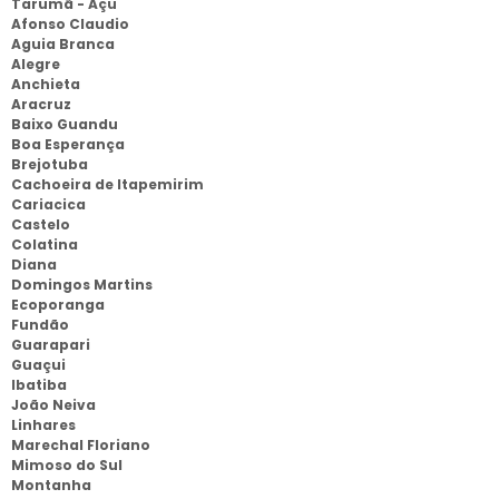
Tarumã - Açu
Afonso Claudio
Aguia Branca
Alegre
Anchieta
Aracruz
Baixo Guandu
Boa Esperança
Brejotuba
Cachoeira de Itapemirim
Cariacica
Castelo
Colatina
Diana
Domingos Martins
Ecoporanga
Fundão
Guarapari
Guaçui
Ibatiba
João Neiva
Linhares
Marechal Floriano
Mimoso do Sul
Montanha