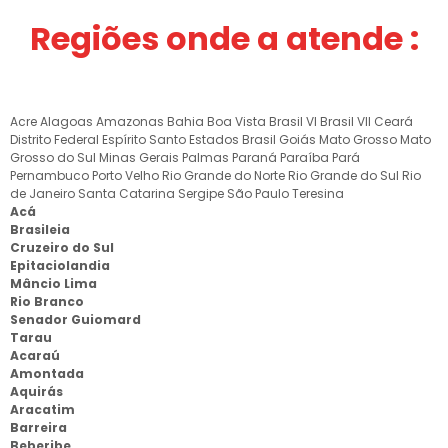
Regiões onde a atende :
Acre
Alagoas
Amazonas
Bahia
Boa Vista
Brasil VI
Brasil VII
Ceará
Distrito Federal
Espírito Santo
Estados Brasil
Goiás
Mato Grosso
Mato
Grosso do Sul
Minas Gerais
Palmas
Paraná
Paraíba
Pará
Pernambuco
Porto Velho
Rio Grande do Norte
Rio Grande do Sul
Rio
de Janeiro
Santa Catarina
Sergipe
São Paulo
Teresina
Acá
Brasileia
Cruzeiro do Sul
Epitaciolandia
Mâncio Lima
Rio Branco
Senador Guiomard
Tarau
Acaraú
Amontada
Aquirás
Aracatim
Barreira
Beberibe