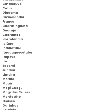
Catanduva
Cotia
Diadema
Divinolandia
Franca
Guaratinguetá
Guarujá
Guarulhos
Hortolândia
Ibiúna
Indaiatuba
Itaquaquecetuba
Itupeva
Itú
Jacareí
Jundiaí
Limeira
Marília
Mauá
Mogi Guaçu
Mogi das Cruzes
Monte Alto
Osasco
Ourinhos
Paulínia