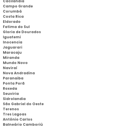
Cacilandia
Campo Grande
Corumbá
Costa Rica
Eldorado
Fatima do Sul
Gloria de Dourados
Iguatemi
Inocencia
Jaguarari
Maracaju
Miranda
Mundo Novo
Naviraí
Nova Andradina
Paranaiba
Ponta Porã
Roxeda
Seuviria
Sidrolandia
São Gabriel do Oeste
Terenos
Tres Lagoas
Antônio Carlos
Balneário Camboriú