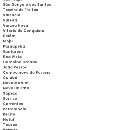
São Gonçalo dos Santos
Texeira de Freitas
Valencia
Valenti
Varzea Nova
Vitoria da Conquista
Belém
Moju
Paraupeba
Santarem
Boa Vista
Campina Grande
João Pessoa
Campo novo do Parecis
Cuiabá
Nova Mutum
Nova Ubiratã
Sapezal
Sorriso
Correntes
Petrolandia
Recife
Natal
Touros
Palmas