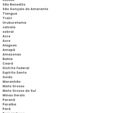
São Benedito
São Gonçalo do Amarante
Tiangua
Trairi
Uruburetama
calcaia
sobral
Acre
Acre
Alagoas
Amapá
Amazonas
Bahia
Ceará
Distrito Federal
Espírito Santo
Goiás
Maranhão
Mato Grosso
Mato Grosso do Sul
Minas Gerais
Paraná
Paraíba
Pará