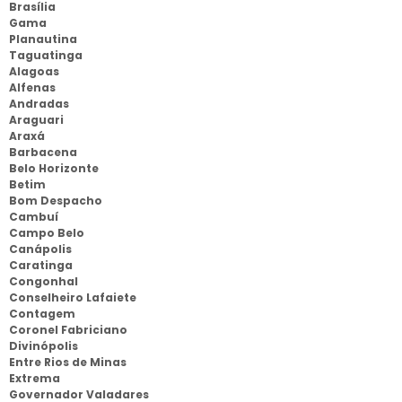
Brasília
Gama
Planautina
Taguatinga
Alagoas
Alfenas
Andradas
Araguari
Araxá
Barbacena
Belo Horizonte
Betim
Bom Despacho
Cambuí
Campo Belo
Canápolis
Caratinga
Congonhal
Conselheiro Lafaiete
Contagem
Coronel Fabriciano
Divinópolis
Entre Rios de Minas
Extrema
Governador Valadares