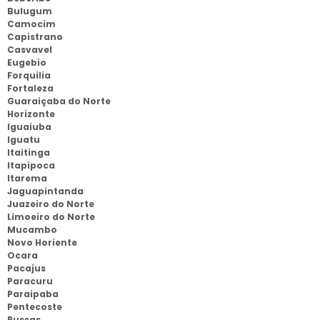
Bulugum
Camocim
Capistrano
Casvavel
Eugebio
Forquilia
Fortaleza
Guaraiçaba do Norte
Horizonte
Iguaiuba
Iguatu
Itaitinga
Itapipoca
Itarema
Jaguapintanda
Juazeiro do Norte
Limoeiro do Norte
Mucambo
Novo Horiente
Ocara
Pacajus
Paracuru
Paraipaba
Pentecoste
Russas