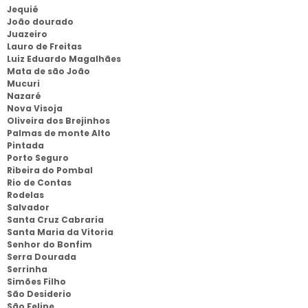
Jequié
João dourado
Juazeiro
Lauro de Freitas
Luiz Eduardo Magalhães
Mata de são João
Mucuri
Nazaré
Nova Visoja
Oliveira dos Brejinhos
Palmas de monte Alto
Pintada
Porto Seguro
Ribeira do Pombal
Rio de Contas
Rodelas
Salvador
Santa Cruz Cabraria
Santa Maria da Vitoria
Senhor do Bonfim
Serra Dourada
Serrinha
Simões Filho
São Desiderio
São Felipe