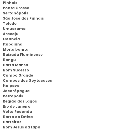
Pinhais
Ponta Grossa
Sertanópolis
São José dos Pinhais
Toledo
Umuarama
Aracaju
Estancia
Itabaiana
Moita bonita
Baixada Fluminense
Bangu
Barra Mansa
Bom Sucesso
Campo Grande
Campos dos Goytacases
Itaipava
Jacarépagua
Petropolis
Região dos Lagos
Rio de Janeiro
Volta Redonda
Barra da Estiva
Barreiras
Bom Jesus da Lapa