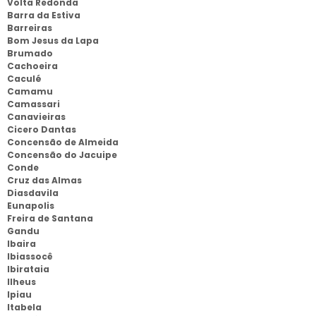
Volta Redonda
Barra da Estiva
Barreiras
Bom Jesus da Lapa
Brumado
Cachoeira
Caculé
Camamu
Camassari
Canavieiras
Cicero Dantas
Concensão de Almeida
Concensão do Jacuipe
Conde
Cruz das Almas
Diasdavila
Eunapolis
Freira de Santana
Gandu
Ibaira
Ibiassocê
Ibirataia
Ilheus
Ipiau
Itabela