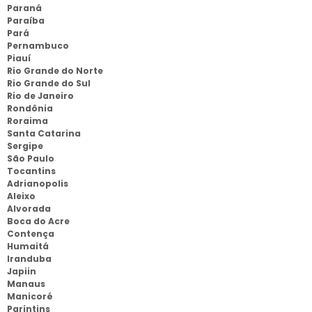
Paraná
Paraíba
Pará
Pernambuco
Piauí
Rio Grande do Norte
Rio Grande do Sul
Rio de Janeiro
Rondônia
Roraima
Santa Catarina
Sergipe
São Paulo
Tocantins
Adrianopolis
Aleixo
Alvorada
Boca do Acre
Contença
Humaitá
Iranduba
Japiin
Manaus
Manicoré
Parintins