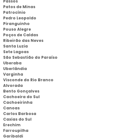
Passos
Patos de Minas
Patrocínio
Pedro Leopoldo
Piranguinho
Pouso Alegre
Poços de Caldas
Ribeirão das Neves
Santa Luzia
Sete Lagoas
São Sebastião do Paraíso
Uberaba
Uberlândia
Varginha
Visconde do Rio Branco
Alvorada
Bento Gonçalves
Cachoeira do Sul
Cachoeirinha
Canoas
Carlos Barbosa
Caxias do Sul
Erechim
Farroupilha
Garibaldi