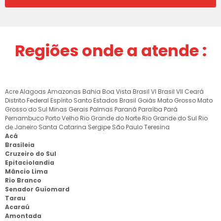
Regiões onde a atende :
Acre
Alagoas
Amazonas
Bahia
Boa Vista
Brasil VI
Brasil VII
Ceará
Distrito Federal
Espírito Santo
Estados Brasil
Goiás
Mato Grosso
Mato
Grosso do Sul
Minas Gerais
Palmas
Paraná
Paraíba
Pará
Pernambuco
Porto Velho
Rio Grande do Norte
Rio Grande do Sul
Rio
de Janeiro
Santa Catarina
Sergipe
São Paulo
Teresina
Acá
Brasileia
Cruzeiro do Sul
Epitaciolandia
Mâncio Lima
Rio Branco
Senador Guiomard
Tarau
Acaraú
Amontada