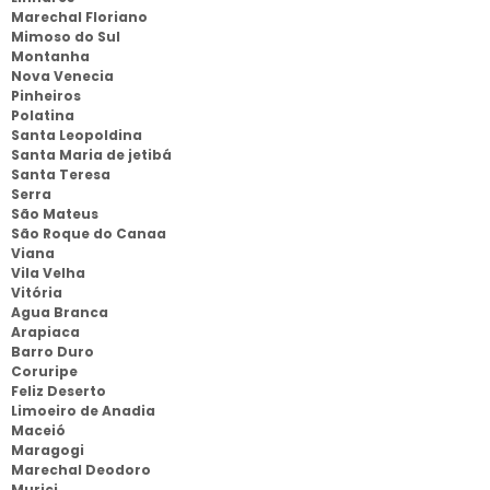
Marechal Floriano
Mimoso do Sul
Montanha
Nova Venecia
Pinheiros
Polatina
Santa Leopoldina
Santa Maria de jetibá
Santa Teresa
Serra
São Mateus
São Roque do Canaa
Viana
Vila Velha
Vitória
Agua Branca
Arapiaca
Barro Duro
Coruripe
Feliz Deserto
Limoeiro de Anadia
Maceió
Maragogi
Marechal Deodoro
Murici