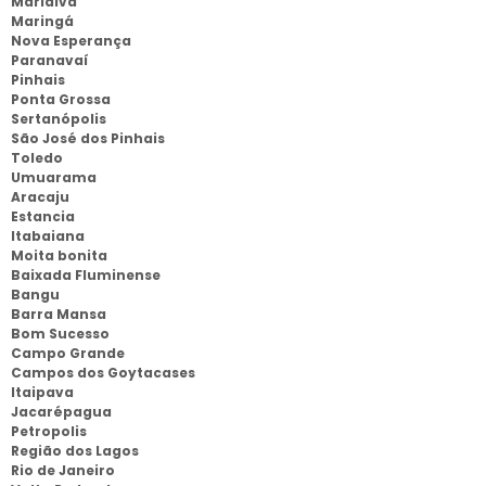
Marialva
Maringá
Nova Esperança
Paranavaí
Pinhais
Ponta Grossa
Sertanópolis
São José dos Pinhais
Toledo
Umuarama
Aracaju
Estancia
Itabaiana
Moita bonita
Baixada Fluminense
Bangu
Barra Mansa
Bom Sucesso
Campo Grande
Campos dos Goytacases
Itaipava
Jacarépagua
Petropolis
Região dos Lagos
Rio de Janeiro