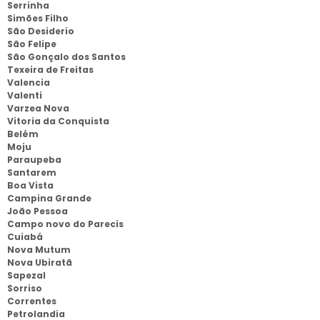
Serrinha
Simões Filho
São Desiderio
São Felipe
São Gonçalo dos Santos
Texeira de Freitas
Valencia
Valenti
Varzea Nova
Vitoria da Conquista
Belém
Moju
Paraupeba
Santarem
Boa Vista
Campina Grande
João Pessoa
Campo novo do Parecis
Cuiabá
Nova Mutum
Nova Ubiratã
Sapezal
Sorriso
Correntes
Petrolandia