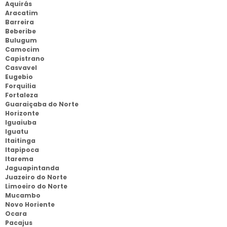
Aquirás
Aracatim
Barreira
Beberibe
Bulugum
Camocim
Capistrano
Casvavel
Eugebio
Forquilia
Fortaleza
Guaraiçaba do Norte
Horizonte
Iguaiuba
Iguatu
Itaitinga
Itapipoca
Itarema
Jaguapintanda
Juazeiro do Norte
Limoeiro do Norte
Mucambo
Novo Horiente
Ocara
Pacajus