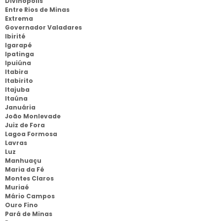
Divinópolis
Entre Rios de Minas
Extrema
Governador Valadares
Ibirité
Igarapé
Ipatinga
Ipuiúna
Itabira
Itabirito
Itajuba
Itaúna
Januária
João Monlevade
Juiz de Fora
Lagoa Formosa
Lavras
Luz
Manhuaçu
Maria da Fé
Montes Claros
Muriaé
Mário Campos
Ouro Fino
Pará de Minas