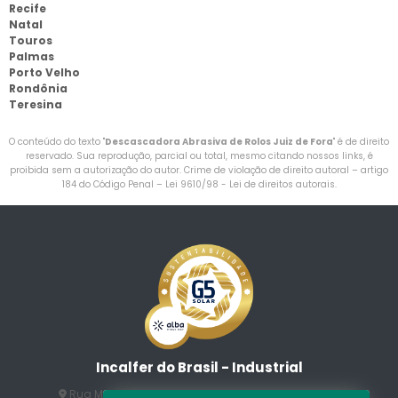
Recife
Natal
Touros
Palmas
Porto Velho
Rondônia
Teresina
O conteúdo do texto "
Descascadora Abrasiva de Rolos Juiz de Fora
" é de direito
reservado. Sua reprodução, parcial ou total, mesmo citando nossos links, é
proibida sem a autorização do autor. Crime de violação de direito autoral – artigo
184 do Código Penal –
Lei 9610/98 - Lei de direitos autorais
.
Incalfer do Brasil - Industrial
Rua Manuel Jesus Fernandes , 172 - Jardim Santo