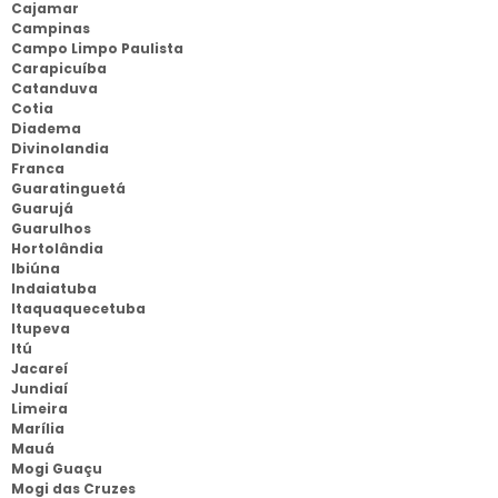
Cajamar
Campinas
Campo Limpo Paulista
Carapicuíba
Catanduva
Cotia
Diadema
Divinolandia
Franca
Guaratinguetá
Guarujá
Guarulhos
Hortolândia
Ibiúna
Indaiatuba
Itaquaquecetuba
Itupeva
Itú
Jacareí
Jundiaí
Limeira
Marília
Mauá
Mogi Guaçu
Mogi das Cruzes