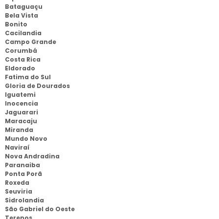
Bataguaçu
Bela Vista
Bonito
Cacilandia
Campo Grande
Corumbá
Costa Rica
Eldorado
Fatima do Sul
Gloria de Dourados
Iguatemi
Inocencia
Jaguarari
Maracaju
Miranda
Mundo Novo
Naviraí
Nova Andradina
Paranaiba
Ponta Porã
Roxeda
Seuviria
Sidrolandia
São Gabriel do Oeste
Terenos