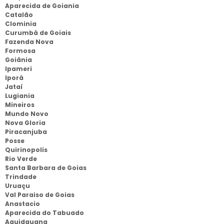
Aparecida de Goiania
Catalão
Clominia
Curumbá de Goiais
Fazenda Nova
Formosa
Goiânia
Ipameri
Iporá
Jataí
Lugiania
Mineiros
Mundo Novo
Nova Gloria
Piracanjuba
Posse
Quirinopolis
Rio Verde
Santa Barbara de Goias
Trindade
Uruaçu
Val Paraiso de Goias
Anastacio
Aparecida do Tabuado
Aquidauana