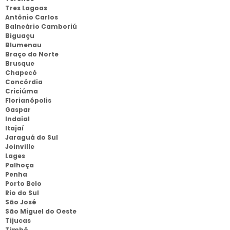
Tres Lagoas
Antônio Carlos
Balneário Camboriú
Biguaçu
Blumenau
Braço do Norte
Brusque
Chapecó
Concórdia
Criciúma
Florianópolis
Gaspar
Indaial
Itajaí
Jaraguá do Sul
Joinville
Lages
Palhoça
Penha
Porto Belo
Rio do Sul
São José
São Miguel do Oeste
Tijucas
Timbó