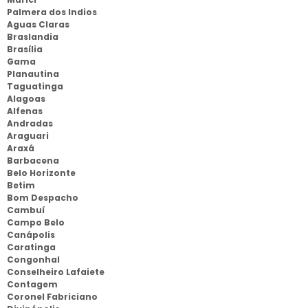
Palmera dos Indios
Aguas Claras
Braslandia
Brasília
Gama
Planautina
Taguatinga
Alagoas
Alfenas
Andradas
Araguari
Araxá
Barbacena
Belo Horizonte
Betim
Bom Despacho
Cambuí
Campo Belo
Canápolis
Caratinga
Congonhal
Conselheiro Lafaiete
Contagem
Coronel Fabriciano