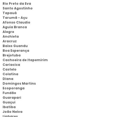
Rio Preto da Eva
Santo Agostinho
Tapauá
Tarumã - Açu
Afonso Claudio
Aguia Branca
Alegre
Anchieta
Aracruz
Baixo Guandu
Boa Esperança
Brejotuba
Cachoeira de Itapemirim
Cariacica
Castelo
Colatina
Diana
Domingos Martins
Ecoporanga
Fundão
Guarapari
Guaçui
Ibatiba
João Neiva
Linhares