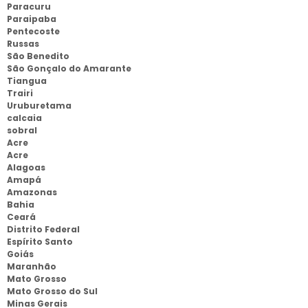
Paracuru
Paraipaba
Pentecoste
Russas
São Benedito
São Gonçalo do Amarante
Tiangua
Trairi
Uruburetama
calcaia
sobral
Acre
Acre
Alagoas
Amapá
Amazonas
Bahia
Ceará
Distrito Federal
Espírito Santo
Goiás
Maranhão
Mato Grosso
Mato Grosso do Sul
Minas Gerais