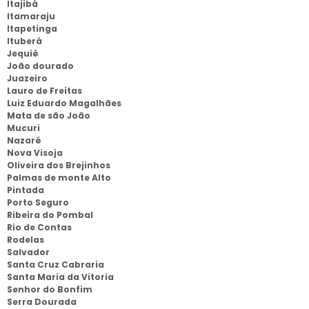
Itajibá
Itamaraju
Itapetinga
Ituberá
Jequié
João dourado
Juazeiro
Lauro de Freitas
Luiz Eduardo Magalhães
Mata de são João
Mucuri
Nazaré
Nova Visoja
Oliveira dos Brejinhos
Palmas de monte Alto
Pintada
Porto Seguro
Ribeira do Pombal
Rio de Contas
Rodelas
Salvador
Santa Cruz Cabraria
Santa Maria da Vitoria
Senhor do Bonfim
Serra Dourada