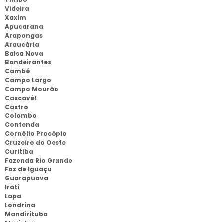
Videira
Xaxim
Apucarana
Arapongas
Araucária
Balsa Nova
Bandeirantes
Cambé
Campo Largo
Campo Mourão
Cascavél
Castro
Colombo
Contenda
Cornélio Procópio
Cruzeiro do Oeste
Curitiba
Fazenda Rio Grande
Foz de Iguaçu
Guarapuava
Irati
Lapa
Londrina
Mandirituba