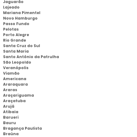
Jaguarão
Lajeado
Mariana Pimentel
Novo Hamburgo
Passo Fundo
Pelotas
Porto Alegre
Rio Grande
Santa Cruz do Sul
Santa Maria
Santo Antônio da Patrulha
São Leopoldo
Veranópolis
Viamão
Americana
Araraquara
Araras
Araçariguama
Araçatuba
Arujá
Atibaia
Barueri
Bauru
Bragança Paulista
Braúna