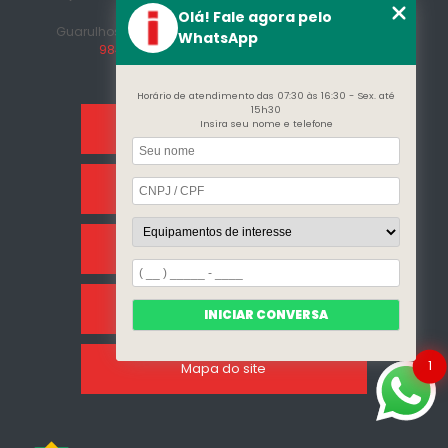
Afonso
Olá! Fale agora pelo
Guarulhos - SP - CEP: 07215-230
(11) 3296-7700
(11)
WhatsApp
98409-5498
contato@incalfer.com.br
Horário de atendimento das 07:30 às 16:30 - Sex. até
15h30
Insira seu nome e telefone
Home
Sobre Nós
Categorias
Clientes
INICIAR CONVERSA
1
Mapa do site