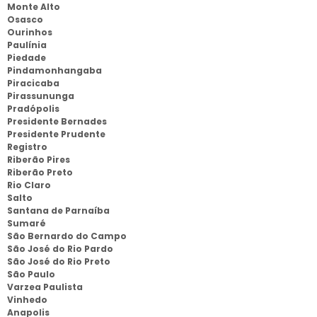
Monte Alto
Osasco
Ourinhos
Paulínia
Piedade
Pindamonhangaba
Piracicaba
Pirassununga
Pradópolis
Presidente Bernades
Presidente Prudente
Registro
Riberão Pires
Riberão Preto
Rio Claro
Salto
Santana de Parnaíba
Sumaré
São Bernardo do Campo
São José do Rio Pardo
São José do Rio Preto
São Paulo
Varzea Paulista
Vinhedo
Anapolis