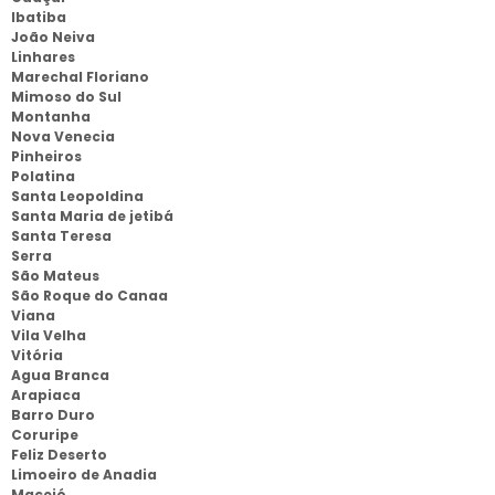
Ibatiba
João Neiva
Linhares
Marechal Floriano
Mimoso do Sul
Montanha
Nova Venecia
Pinheiros
Polatina
Santa Leopoldina
Santa Maria de jetibá
Santa Teresa
Serra
São Mateus
São Roque do Canaa
Viana
Vila Velha
Vitória
Agua Branca
Arapiaca
Barro Duro
Coruripe
Feliz Deserto
Limoeiro de Anadia
Maceió