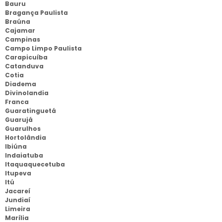
Bauru
Bragança Paulista
Braúna
Cajamar
Campinas
Campo Limpo Paulista
Carapicuíba
Catanduva
Cotia
Diadema
Divinolandia
Franca
Guaratinguetá
Guarujá
Guarulhos
Hortolândia
Ibiúna
Indaiatuba
Itaquaquecetuba
Itupeva
Itú
Jacareí
Jundiaí
Limeira
Marília