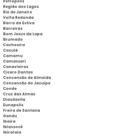
Petropolis
Região dos Lagos
Rio de Janeiro
Volta Redonda
Barra da Estiva
Barreiras
Bom Jesus da Lapa
Brumado
Cachoeira
Caculé
Camamu
Camassari
Canavieiras
Cicero Dantas
Concensão de Almeida
Concensão do Jacuipe
Conde
Cruz das Almas
Diasdavila
Eunapolis
Freira de Santana
Gandu
Ibaira
Ibiassocê
Ibirataia