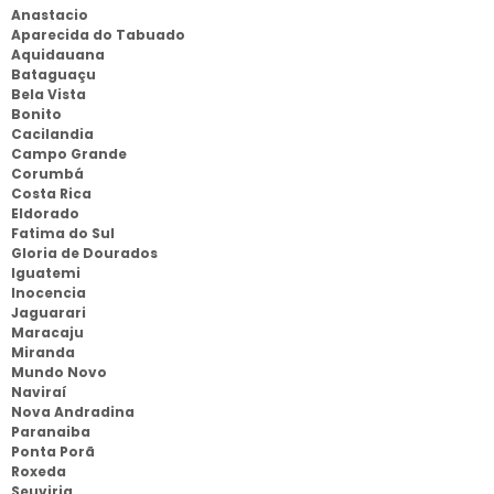
Anastacio
Aparecida do Tabuado
Aquidauana
Bataguaçu
Bela Vista
Bonito
Cacilandia
Campo Grande
Corumbá
Costa Rica
Eldorado
Fatima do Sul
Gloria de Dourados
Iguatemi
Inocencia
Jaguarari
Maracaju
Miranda
Mundo Novo
Naviraí
Nova Andradina
Paranaiba
Ponta Porã
Roxeda
Seuviria