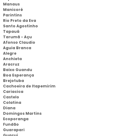
Manaus
Manicoré
Parintins
Rio Preto da Eva
Santo Agostinho
Tapauá
Tarumã - Açu
Afonso Claudio
Aguia Branca
Alegre
Anchieta
Aracruz
Baixo Guandu
Boa Esperança
Brejotuba
Cachoeira de Itapemirim
Cariacica
Castelo
Colatina
Diana
Domingos Martins
Ecoporanga
Fundão
Guarapari
Guaçui