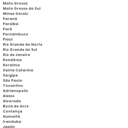
Mato Grosso
Mato Grosso do Sul
Minas Gerais
Paraná
Paraíba
Pará
Pernambuco
Piauí
Rio Grande do Norte
Rio Grande do Sul
Rio de Janeiro
Rondônia
Roraima
Santa Catarina
Sergipe
São Paulo
Tocantins
Adrianopolis
Aleixo
Alvorada
Boca do Acre
Contença
Humaitá
Iranduba
Japiin