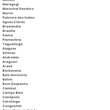
Maragogi
Marechal Deodoro
Murici
Palmera dos Indios
Aguas Claras
Braslandia
Brasília
Gama
Planautina
Taguatinga
Alagoas
Alfenas
Andradas
Araguari
Araxá
Barbacena
Belo Horizonte
Betim
Bom Despacho
Cambuí
Campo Belo
Canápolis
Caratinga
Congonhal