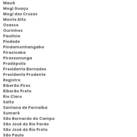
Mauá
Mogi Guaçu
Mogi das Cruzes
Monte Alto
Osasco
Ourinhos
Paulínia
Piedade
Pindamonhangaba
Piracicaba
Pirassununga
Pradópolis
Presidente Bernades
Presidente Prudente
Registro
Riberão Pires
Riberão Preto
Rio Claro
Salto
Santana de Parnaíba
Sumaré
São Bernardo do Campo
São José do Rio Pardo
São José do Rio Preto
São Paulo