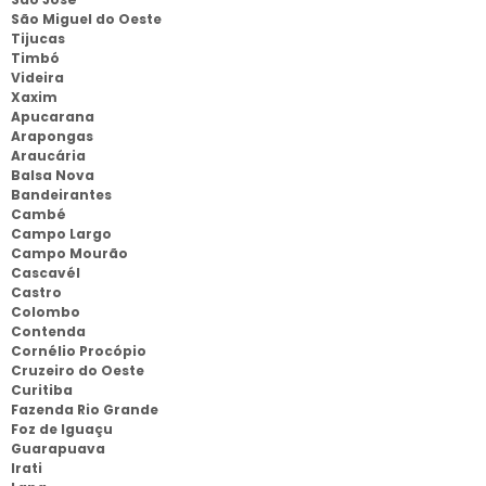
São Miguel do Oeste
Tijucas
Timbó
Videira
Xaxim
Apucarana
Arapongas
Araucária
Balsa Nova
Bandeirantes
Cambé
Campo Largo
Campo Mourão
Cascavél
Castro
Colombo
Contenda
Cornélio Procópio
Cruzeiro do Oeste
Curitiba
Fazenda Rio Grande
Foz de Iguaçu
Guarapuava
Irati