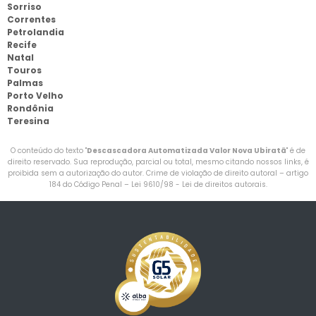
Sorriso
Correntes
Petrolandia
Recife
Natal
Touros
Palmas
Porto Velho
Rondônia
Teresina
O conteúdo do texto "
Descascadora Automatizada Valor Nova Ubiratã
" é de
direito reservado. Sua reprodução, parcial ou total, mesmo citando nossos links, é
proibida sem a autorização do autor. Crime de violação de direito autoral – artigo
184 do Código Penal –
Lei 9610/98 - Lei de direitos autorais
.