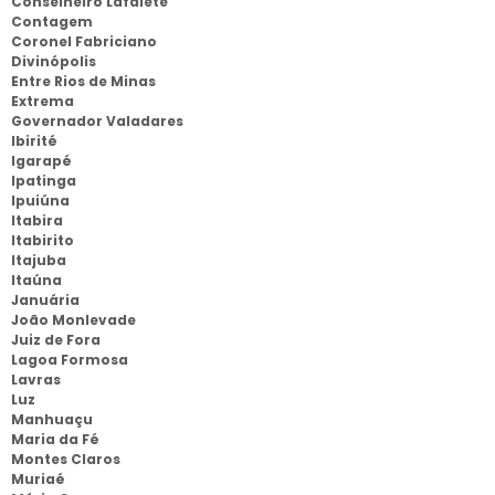
Conselheiro Lafaiete
Contagem
Coronel Fabriciano
Divinópolis
Entre Rios de Minas
Extrema
Governador Valadares
Ibirité
Igarapé
Ipatinga
Ipuiúna
Itabira
Itabirito
Itajuba
Itaúna
Januária
João Monlevade
Juiz de Fora
Lagoa Formosa
Lavras
Luz
Manhuaçu
Maria da Fé
Montes Claros
Muriaé