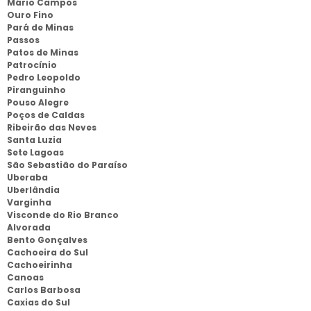
Mário Campos
Ouro Fino
Pará de Minas
Passos
Patos de Minas
Patrocínio
Pedro Leopoldo
Piranguinho
Pouso Alegre
Poços de Caldas
Ribeirão das Neves
Santa Luzia
Sete Lagoas
São Sebastião do Paraíso
Uberaba
Uberlândia
Varginha
Visconde do Rio Branco
Alvorada
Bento Gonçalves
Cachoeira do Sul
Cachoeirinha
Canoas
Carlos Barbosa
Caxias do Sul