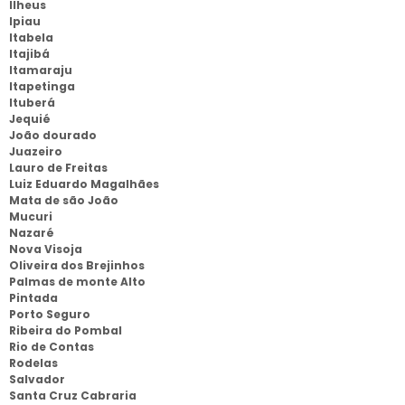
Ilheus
Ipiau
Itabela
Itajibá
Itamaraju
Itapetinga
Ituberá
Jequié
João dourado
Juazeiro
Lauro de Freitas
Luiz Eduardo Magalhães
Mata de são João
Mucuri
Nazaré
Nova Visoja
Oliveira dos Brejinhos
Palmas de monte Alto
Pintada
Porto Seguro
Ribeira do Pombal
Rio de Contas
Rodelas
Salvador
Santa Cruz Cabraria