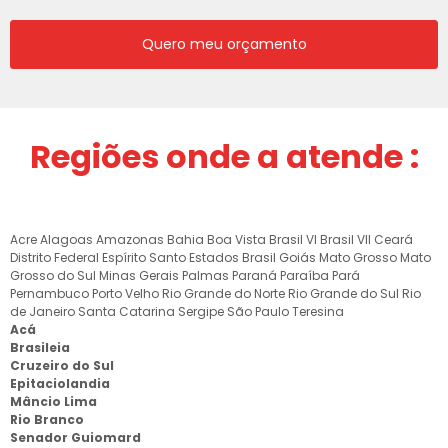
Quero meu orçamento
Regiões onde a atende :
Acre
Alagoas
Amazonas
Bahia
Boa Vista
Brasil VI
Brasil VII
Ceará
Distrito Federal
Espírito Santo
Estados Brasil
Goiás
Mato Grosso
Mato
Grosso do Sul
Minas Gerais
Palmas
Paraná
Paraíba
Pará
Pernambuco
Porto Velho
Rio Grande do Norte
Rio Grande do Sul
Rio
de Janeiro
Santa Catarina
Sergipe
São Paulo
Teresina
Acá
Brasileia
Cruzeiro do Sul
Epitaciolandia
Mâncio Lima
Rio Branco
Senador Guiomard