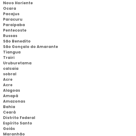
Novo Horiente
Ocara
Pacajus
Paracuru
Paraipaba
Pentecoste
Russas
São Benedito
São Gonçalo do Amarante
Tiangua
Trairi
Uruburetama
calcaia
sobral
Acre
Acre
Alagoas
Amapá
Amazonas
Bahia
Ceará
Distrito Federal
Espírito Santo
Goiás
Maranhão