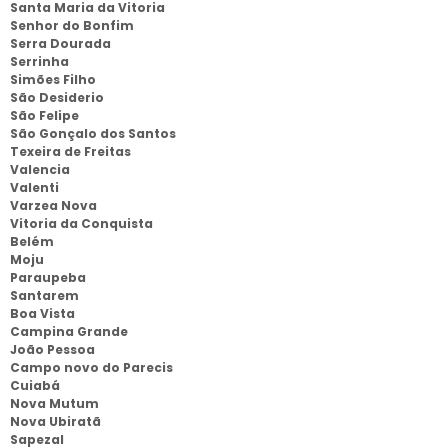
Santa Maria da Vitoria
Senhor do Bonfim
Serra Dourada
Serrinha
Simões Filho
São Desiderio
São Felipe
São Gonçalo dos Santos
Texeira de Freitas
Valencia
Valenti
Varzea Nova
Vitoria da Conquista
Belém
Moju
Paraupeba
Santarem
Boa Vista
Campina Grande
João Pessoa
Campo novo do Parecis
Cuiabá
Nova Mutum
Nova Ubiratã
Sapezal