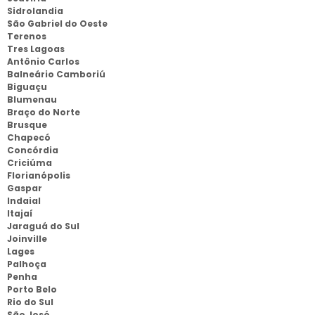
Sidrolandia
São Gabriel do Oeste
Terenos
Tres Lagoas
Antônio Carlos
Balneário Camboriú
Biguaçu
Blumenau
Braço do Norte
Brusque
Chapecó
Concórdia
Criciúma
Florianópolis
Gaspar
Indaial
Itajaí
Jaraguá do Sul
Joinville
Lages
Palhoça
Penha
Porto Belo
Rio do Sul
São José