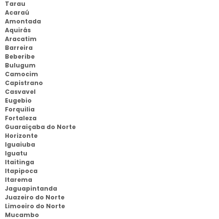
Tarau
Acaraú
Amontada
Aquirás
Aracatim
Barreira
Beberibe
Bulugum
Camocim
Capistrano
Casvavel
Eugebio
Forquilia
Fortaleza
Guaraiçaba do Norte
Horizonte
Iguaiuba
Iguatu
Itaitinga
Itapipoca
Itarema
Jaguapintanda
Juazeiro do Norte
Limoeiro do Norte
Mucambo