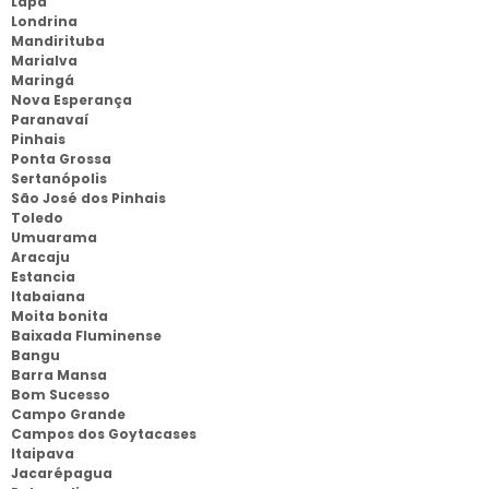
Lapa
Londrina
Mandirituba
Marialva
Maringá
Nova Esperança
Paranavaí
Pinhais
Ponta Grossa
Sertanópolis
São José dos Pinhais
Toledo
Umuarama
Aracaju
Estancia
Itabaiana
Moita bonita
Baixada Fluminense
Bangu
Barra Mansa
Bom Sucesso
Campo Grande
Campos dos Goytacases
Itaipava
Jacarépagua