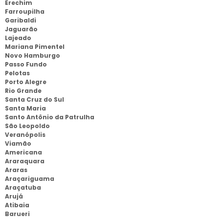
Erechim
Farroupilha
Garibaldi
Jaguarão
Lajeado
Mariana Pimentel
Novo Hamburgo
Passo Fundo
Pelotas
Porto Alegre
Rio Grande
Santa Cruz do Sul
Santa Maria
Santo Antônio da Patrulha
São Leopoldo
Veranópolis
Viamão
Americana
Araraquara
Araras
Araçariguama
Araçatuba
Arujá
Atibaia
Barueri