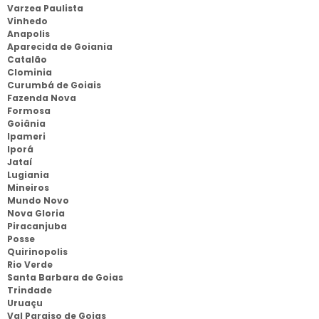
Varzea Paulista
Vinhedo
Anapolis
Aparecida de Goiania
Catalão
Clominia
Curumbá de Goiais
Fazenda Nova
Formosa
Goiânia
Ipameri
Iporá
Jataí
Lugiania
Mineiros
Mundo Novo
Nova Gloria
Piracanjuba
Posse
Quirinopolis
Rio Verde
Santa Barbara de Goias
Trindade
Uruaçu
Val Paraiso de Goias