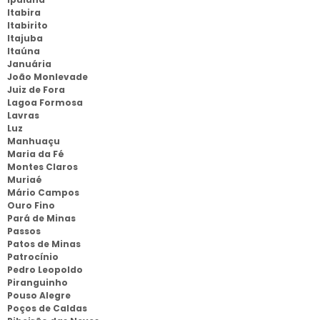
Itabira
Itabirito
Itajuba
Itaúna
Januária
João Monlevade
Juiz de Fora
Lagoa Formosa
Lavras
Luz
Manhuaçu
Maria da Fé
Montes Claros
Muriaé
Mário Campos
Ouro Fino
Pará de Minas
Passos
Patos de Minas
Patrocínio
Pedro Leopoldo
Piranguinho
Pouso Alegre
Poços de Caldas