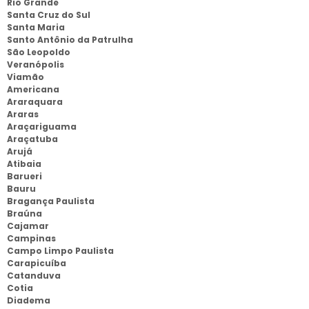
Rio Grande
Santa Cruz do Sul
Santa Maria
Santo Antônio da Patrulha
São Leopoldo
Veranópolis
Viamão
Americana
Araraquara
Araras
Araçariguama
Araçatuba
Arujá
Atibaia
Barueri
Bauru
Bragança Paulista
Braúna
Cajamar
Campinas
Campo Limpo Paulista
Carapicuíba
Catanduva
Cotia
Diadema