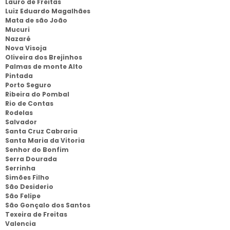
Lauro de Freitas
Luiz Eduardo Magalhães
Mata de são João
Mucuri
Nazaré
Nova Visoja
Oliveira dos Brejinhos
Palmas de monte Alto
Pintada
Porto Seguro
Ribeira do Pombal
Rio de Contas
Rodelas
Salvador
Santa Cruz Cabraria
Santa Maria da Vitoria
Senhor do Bonfim
Serra Dourada
Serrinha
Simões Filho
São Desiderio
São Felipe
São Gonçalo dos Santos
Texeira de Freitas
Valencia