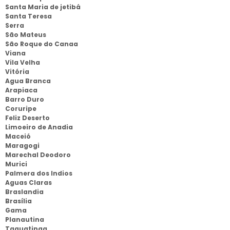
Santa Maria de jetibá
Santa Teresa
Serra
São Mateus
São Roque do Canaa
Viana
Vila Velha
Vitória
Agua Branca
Arapiaca
Barro Duro
Coruripe
Feliz Deserto
Limoeiro de Anadia
Maceió
Maragogi
Marechal Deodoro
Murici
Palmera dos Indios
Aguas Claras
Braslandia
Brasília
Gama
Planautina
Taguatinga