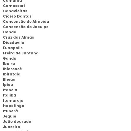
Camamu
Camassari
Canavieiras
Cicero Dantas
Concensão de Almeida
Concensão do Jacuipe
Conde
Cruz das Almas
Diasdavila
Eunapolis
Freira de Santana
Gandu
Ibaira
Ibiassocê
Ibirataia
Ilheus
Ipiau
Itabela
Itajibá
Itamaraju
Itapetinga
Ituberá
Jequié
João dourado
Juazeiro