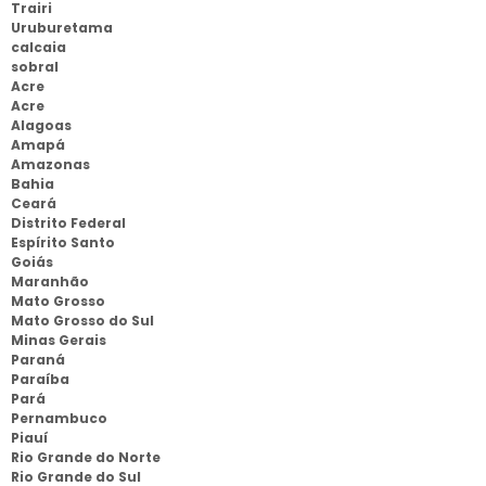
Trairi
Uruburetama
calcaia
sobral
Acre
Acre
Alagoas
Amapá
Amazonas
Bahia
Ceará
Distrito Federal
Espírito Santo
Goiás
Maranhão
Mato Grosso
Mato Grosso do Sul
Minas Gerais
Paraná
Paraíba
Pará
Pernambuco
Piauí
Rio Grande do Norte
Rio Grande do Sul