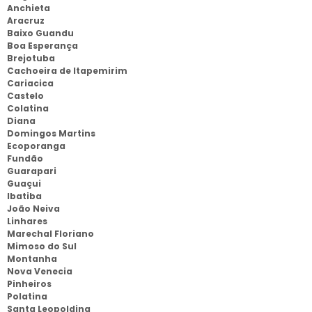
Anchieta
Aracruz
Baixo Guandu
Boa Esperança
Brejotuba
Cachoeira de Itapemirim
Cariacica
Castelo
Colatina
Diana
Domingos Martins
Ecoporanga
Fundão
Guarapari
Guaçui
Ibatiba
João Neiva
Linhares
Marechal Floriano
Mimoso do Sul
Montanha
Nova Venecia
Pinheiros
Polatina
Santa Leopoldina