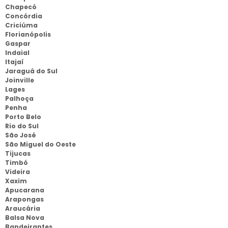
Chapecó
Concórdia
Criciúma
Florianópolis
Gaspar
Indaial
Itajaí
Jaraguá do Sul
Joinville
Lages
Palhoça
Penha
Porto Belo
Rio do Sul
São José
São Miguel do Oeste
Tijucas
Timbó
Videira
Xaxim
Apucarana
Arapongas
Araucária
Balsa Nova
Bandeirantes