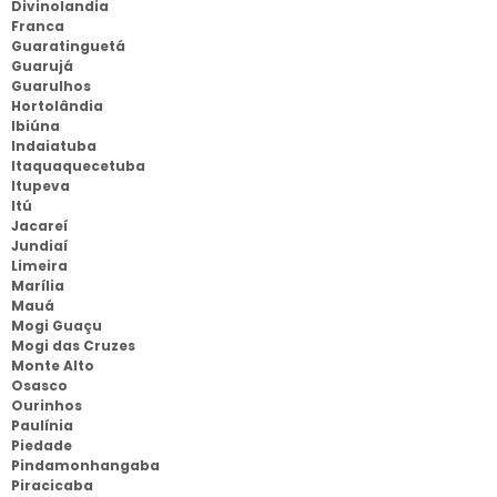
Divinolandia
Franca
Guaratinguetá
Guarujá
Guarulhos
Hortolândia
Ibiúna
Indaiatuba
Itaquaquecetuba
Itupeva
Itú
Jacareí
Jundiaí
Limeira
Marília
Mauá
Mogi Guaçu
Mogi das Cruzes
Monte Alto
Osasco
Ourinhos
Paulínia
Piedade
Pindamonhangaba
Piracicaba