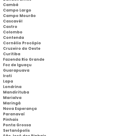
Cambé
Campo Largo
Campo Mourão
Cascavél
Castro
Colombo
Contenda
Cornélio Procópio
Cruzeiro do Oeste
Curitiba
Fazenda Rio Grande
Foz de Iguaçu
Guarapuava
Irati
Lapa
Londrina
Mandirituba
Marialva
Maringá
Nova Esperança
Paranavaí
Pinhais
Ponta Grossa
Sertanópolis
São José dos Pinhais