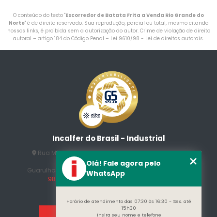
O conteúdo do texto "
Escorredor de Batata Frita a Venda Rio Grande do
Norte
" é de direito reservado. Sua reprodução, parcial ou total, mesmo citando
nossos links, é proibida sem a autorização do autor. Crime de violação de direito
autoral – artigo 184 do Código Penal –
Lei 9610/98 - Lei de direitos autorais
.
Incalfer do Brasil - Industrial
Rua Manuel Jesus Fernandes , 172 - Jardim Santo
Afonso
Olá! Fale agora pelo
Guarulhos - SP - CEP: 07215-230
(11) 3296-7700
(11)
WhatsApp
98409-5498
contato@incalfer.com.br
Horário de atendimento das 07:30 às 16:30 - Sex. até
15h30
Insira seu nome e telefone