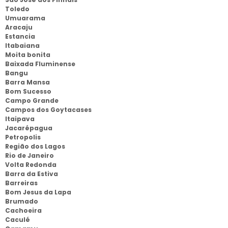
Toledo
Umuarama
Aracaju
Estancia
Itabaiana
Moita bonita
Baixada Fluminense
Bangu
Barra Mansa
Bom Sucesso
Campo Grande
Campos dos Goytacases
Itaipava
Jacarépagua
Petropolis
Região dos Lagos
Rio de Janeiro
Volta Redonda
Barra da Estiva
Barreiras
Bom Jesus da Lapa
Brumado
Cachoeira
Caculé