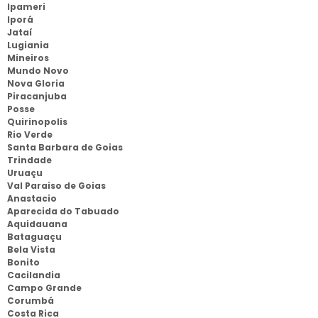
Ipameri
Iporá
Jataí
Lugiania
Mineiros
Mundo Novo
Nova Gloria
Piracanjuba
Posse
Quirinopolis
Rio Verde
Santa Barbara de Goias
Trindade
Uruaçu
Val Paraiso de Goias
Anastacio
Aparecida do Tabuado
Aquidauana
Bataguaçu
Bela Vista
Bonito
Cacilandia
Campo Grande
Corumbá
Costa Rica