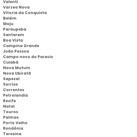
Valenti
Varzea Nova
Vitoria da Conquista
Belém
Moju
Paraupeba
Santarem
Boa Vista
Campina Grande
João Pessoa
Campo novo do Parecis
Cuiabá
Nova Mutum
Nova Ubiratã
Sapezal
Sorriso
Correntes
Petrolandia
Recife
Natal
Touros
Palmas
Porto Velho
Rondônia
Teresina