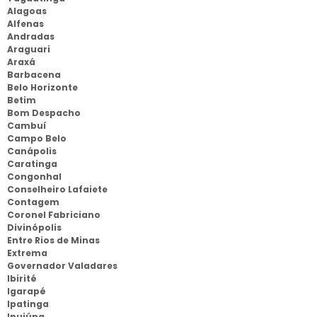
Alagoas
Alfenas
Andradas
Araguari
Araxá
Barbacena
Belo Horizonte
Betim
Bom Despacho
Cambuí
Campo Belo
Canápolis
Caratinga
Congonhal
Conselheiro Lafaiete
Contagem
Coronel Fabriciano
Divinópolis
Entre Rios de Minas
Extrema
Governador Valadares
Ibirité
Igarapé
Ipatinga
Ipuiúna