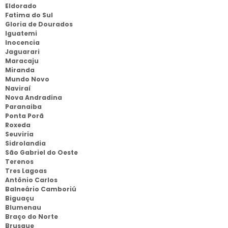
Eldorado
Fatima do Sul
Gloria de Dourados
Iguatemi
Inocencia
Jaguarari
Maracaju
Miranda
Mundo Novo
Naviraí
Nova Andradina
Paranaiba
Ponta Porã
Roxeda
Seuviria
Sidrolandia
São Gabriel do Oeste
Terenos
Tres Lagoas
Antônio Carlos
Balneário Camboriú
Biguaçu
Blumenau
Braço do Norte
Brusque