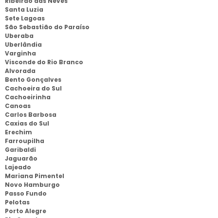
Ribeirão das Neves
Santa Luzia
Sete Lagoas
São Sebastião do Paraíso
Uberaba
Uberlândia
Varginha
Visconde do Rio Branco
Alvorada
Bento Gonçalves
Cachoeira do Sul
Cachoeirinha
Canoas
Carlos Barbosa
Caxias do Sul
Erechim
Farroupilha
Garibaldi
Jaguarão
Lajeado
Mariana Pimentel
Novo Hamburgo
Passo Fundo
Pelotas
Porto Alegre