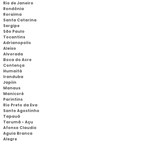
Rio de Janeiro
Rondônia
Roraima
Santa Catarina
Sergipe
São Paulo
Tocantins
Adrianopolis
Aleixo
Alvorada
Boca do Acre
Contença
Humaitá
Iranduba
Japiin
Manaus
Manicoré
Parintins
Rio Preto da Eva
Santo Agostinho
Tapauá
Tarumã - Açu
Afonso Claudio
Aguia Branca
Alegre