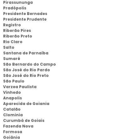
Pirassununga
Pradópolis
Presidente Bernades
Presidente Prudente
Registro
Riberão Pires
Riberão Preto
Rio Claro
Salto
Santana de Parnaíba
Sumaré
São Bernardo do Campo
São José do Rio Pardo
São José do Rio Preto
São Paulo
Varzea Paulista
Vinhedo
Anapolis
Aparecida de Goiania
Catalão
Clominia
Curumbá de Goiais
Fazenda Nova
Formosa
Goiânia