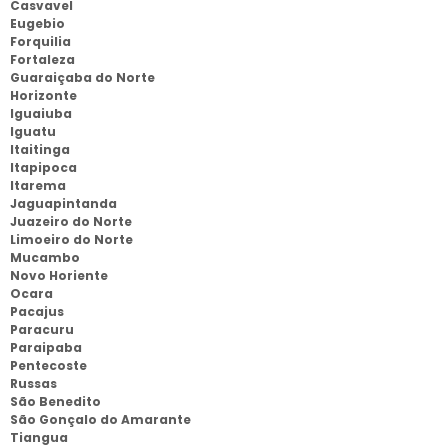
Casvavel
Eugebio
Forquilia
Fortaleza
Guaraiçaba do Norte
Horizonte
Iguaiuba
Iguatu
Itaitinga
Itapipoca
Itarema
Jaguapintanda
Juazeiro do Norte
Limoeiro do Norte
Mucambo
Novo Horiente
Ocara
Pacajus
Paracuru
Paraipaba
Pentecoste
Russas
São Benedito
São Gonçalo do Amarante
Tiangua