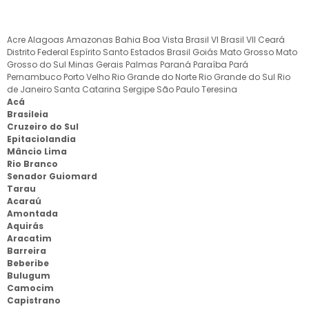
Acre
Alagoas
Amazonas
Bahia
Boa Vista
Brasil VI
Brasil VII
Ceará
Distrito Federal
Espírito Santo
Estados Brasil
Goiás
Mato Grosso
Mato
Grosso do Sul
Minas Gerais
Palmas
Paraná
Paraíba
Pará
Pernambuco
Porto Velho
Rio Grande do Norte
Rio Grande do Sul
Rio
de Janeiro
Santa Catarina
Sergipe
São Paulo
Teresina
Acá
Brasileia
Cruzeiro do Sul
Epitaciolandia
Mâncio Lima
Rio Branco
Senador Guiomard
Tarau
Acaraú
Amontada
Aquirás
Aracatim
Barreira
Beberibe
Bulugum
Camocim
Capistrano