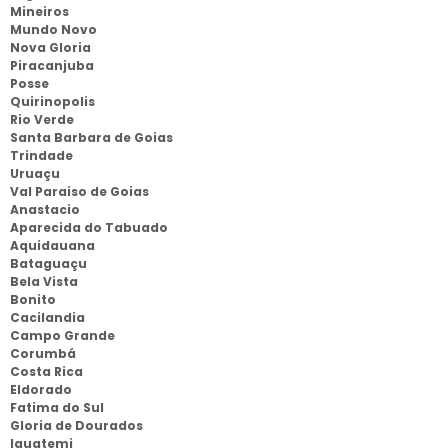
Mineiros
Mundo Novo
Nova Gloria
Piracanjuba
Posse
Quirinopolis
Rio Verde
Santa Barbara de Goias
Trindade
Uruaçu
Val Paraiso de Goias
Anastacio
Aparecida do Tabuado
Aquidauana
Bataguaçu
Bela Vista
Bonito
Cacilandia
Campo Grande
Corumbá
Costa Rica
Eldorado
Fatima do Sul
Gloria de Dourados
Iguatemi