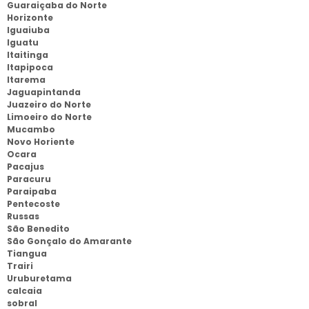
Guaraiçaba do Norte
Horizonte
Iguaiuba
Iguatu
Itaitinga
Itapipoca
Itarema
Jaguapintanda
Juazeiro do Norte
Limoeiro do Norte
Mucambo
Novo Horiente
Ocara
Pacajus
Paracuru
Paraipaba
Pentecoste
Russas
São Benedito
São Gonçalo do Amarante
Tiangua
Trairi
Uruburetama
calcaia
sobral