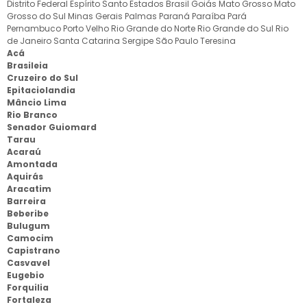
Distrito Federal
Espírito Santo
Estados Brasil
Goiás
Mato Grosso
Mato
Grosso do Sul
Minas Gerais
Palmas
Paraná
Paraíba
Pará
Pernambuco
Porto Velho
Rio Grande do Norte
Rio Grande do Sul
Rio
de Janeiro
Santa Catarina
Sergipe
São Paulo
Teresina
Acá
Brasileia
Cruzeiro do Sul
Epitaciolandia
Mâncio Lima
Rio Branco
Senador Guiomard
Tarau
Acaraú
Amontada
Aquirás
Aracatim
Barreira
Beberibe
Bulugum
Camocim
Capistrano
Casvavel
Eugebio
Forquilia
Fortaleza