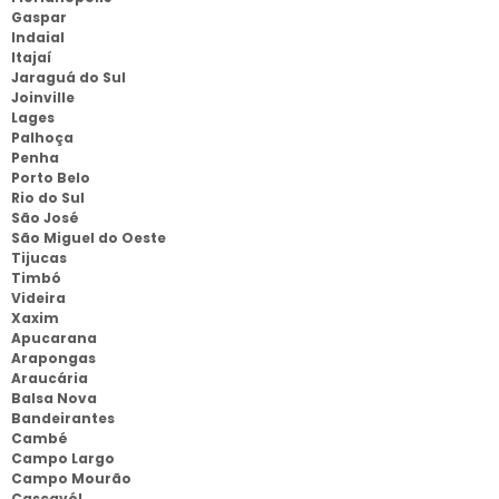
Gaspar
Indaial
Itajaí
Jaraguá do Sul
Joinville
Lages
Palhoça
Penha
Porto Belo
Rio do Sul
São José
São Miguel do Oeste
Tijucas
Timbó
Videira
Xaxim
Apucarana
Arapongas
Araucária
Balsa Nova
Bandeirantes
Cambé
Campo Largo
Campo Mourão
Cascavél