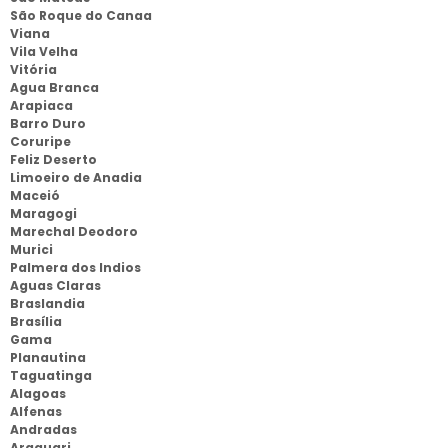
São Roque do Canaa
Viana
Vila Velha
Vitória
Agua Branca
Arapiaca
Barro Duro
Coruripe
Feliz Deserto
Limoeiro de Anadia
Maceió
Maragogi
Marechal Deodoro
Murici
Palmera dos Indios
Aguas Claras
Braslandia
Brasília
Gama
Planautina
Taguatinga
Alagoas
Alfenas
Andradas
Araguari