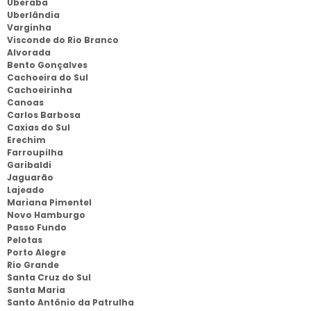
Uberaba
Uberlândia
Varginha
Visconde do Rio Branco
Alvorada
Bento Gonçalves
Cachoeira do Sul
Cachoeirinha
Canoas
Carlos Barbosa
Caxias do Sul
Erechim
Farroupilha
Garibaldi
Jaguarão
Lajeado
Mariana Pimentel
Novo Hamburgo
Passo Fundo
Pelotas
Porto Alegre
Rio Grande
Santa Cruz do Sul
Santa Maria
Santo Antônio da Patrulha