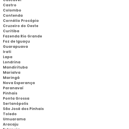
Castro
Colombo
Contenda
Cornélio Procópio
Cruzeiro do Oeste
Curitiba
Fazenda Rio Grande
Foz de Iguaçu
Guarapuava
Irati
Lapa
Londrina
Mandirituba
Marialva
Maringá
Nova Esperança
Paranavaí
Pinhais
Ponta Grossa
Sertanópolis
São José dos Pinhais
Toledo
Umuarama
Aracaju