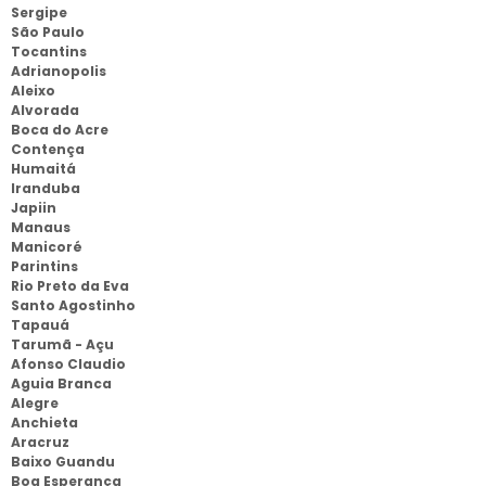
Sergipe
São Paulo
Tocantins
Adrianopolis
Aleixo
Alvorada
Boca do Acre
Contença
Humaitá
Iranduba
Japiin
Manaus
Manicoré
Parintins
Rio Preto da Eva
Santo Agostinho
Tapauá
Tarumã - Açu
Afonso Claudio
Aguia Branca
Alegre
Anchieta
Aracruz
Baixo Guandu
Boa Esperança