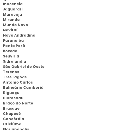
Inocencia
Jaguarari
Maracaju
Miranda
Mundo Novo
Naviraí
Nova Andradina
Paranaiba
Ponta Porã
Roxeda
Seuviria
Sidrolandia
São Gabriel do Oeste
Terenos
Tres Lagoas
Antônio Carlos
Balneário Camboriú
Biguaçu
Blumenau
Braço do Norte
Brusque
Chapecó
Concórdia
Criciúma
Florianópolis