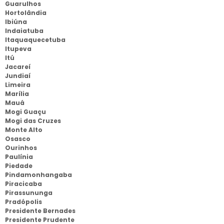
Guarulhos
Hortolândia
Ibiúna
Indaiatuba
Itaquaquecetuba
Itupeva
Itú
Jacareí
Jundiaí
Limeira
Marília
Mauá
Mogi Guaçu
Mogi das Cruzes
Monte Alto
Osasco
Ourinhos
Paulínia
Piedade
Pindamonhangaba
Piracicaba
Pirassununga
Pradópolis
Presidente Bernades
Presidente Prudente