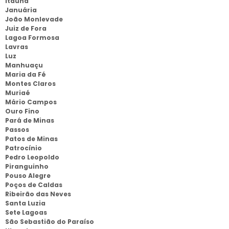
Itaúna
Januária
João Monlevade
Juiz de Fora
Lagoa Formosa
Lavras
Luz
Manhuaçu
Maria da Fé
Montes Claros
Muriaé
Mário Campos
Ouro Fino
Pará de Minas
Passos
Patos de Minas
Patrocínio
Pedro Leopoldo
Piranguinho
Pouso Alegre
Poços de Caldas
Ribeirão das Neves
Santa Luzia
Sete Lagoas
São Sebastião do Paraíso