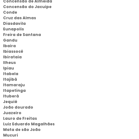
Concensão de Almeida
Concensão do Jacuipe
Conde
Cruz das Almas
Diasdavila
Eunapolis
Freira de Santana
Gandu
Ibaira
Ibiassocê
Ibirataia
Ilheus
Ipiau
Itabela
Itajibá
Itamaraju
Itapetinga
Ituberá
Jequié
João dourado
Juazeiro
Lauro de Freitas
Luiz Eduardo Magalhães
Mata de são João
Mucuri