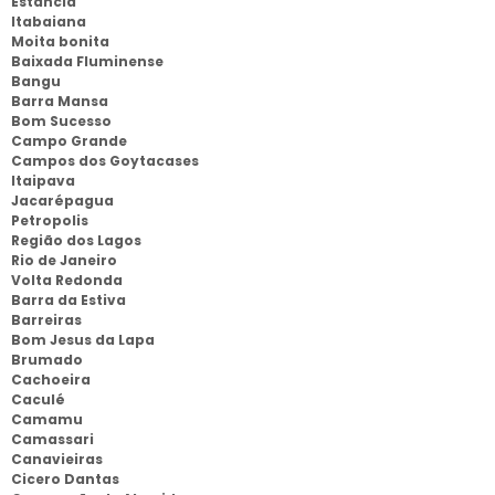
Estancia
Itabaiana
Moita bonita
Baixada Fluminense
Bangu
Barra Mansa
Bom Sucesso
Campo Grande
Campos dos Goytacases
Itaipava
Jacarépagua
Petropolis
Região dos Lagos
Rio de Janeiro
Volta Redonda
Barra da Estiva
Barreiras
Bom Jesus da Lapa
Brumado
Cachoeira
Caculé
Camamu
Camassari
Canavieiras
Cicero Dantas