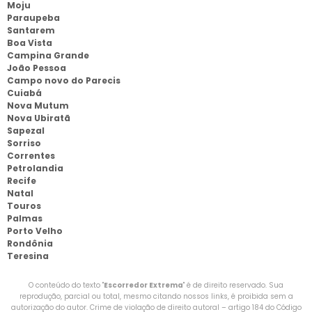
Moju
Paraupeba
Santarem
Boa Vista
Campina Grande
João Pessoa
Campo novo do Parecis
Cuiabá
Nova Mutum
Nova Ubiratã
Sapezal
Sorriso
Correntes
Petrolandia
Recife
Natal
Touros
Palmas
Porto Velho
Rondônia
Teresina
O conteúdo do texto "
Escorredor Extrema
" é de direito reservado. Sua
reprodução, parcial ou total, mesmo citando nossos links, é proibida sem a
autorização do autor. Crime de violação de direito autoral – artigo 184 do Código