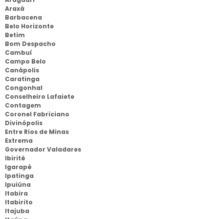
Araxá
Barbacena
Belo Horizonte
Betim
Bom Despacho
Cambuí
Campo Belo
Canápolis
Caratinga
Congonhal
Conselheiro Lafaiete
Contagem
Coronel Fabriciano
Divinópolis
Entre Rios de Minas
Extrema
Governador Valadares
Ibirité
Igarapé
Ipatinga
Ipuiúna
Itabira
Itabirito
Itajuba