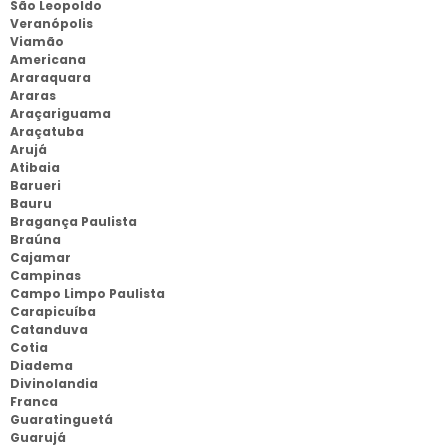
São Leopoldo
Veranópolis
Viamão
Americana
Araraquara
Araras
Araçariguama
Araçatuba
Arujá
Atibaia
Barueri
Bauru
Bragança Paulista
Braúna
Cajamar
Campinas
Campo Limpo Paulista
Carapicuíba
Catanduva
Cotia
Diadema
Divinolandia
Franca
Guaratinguetá
Guarujá