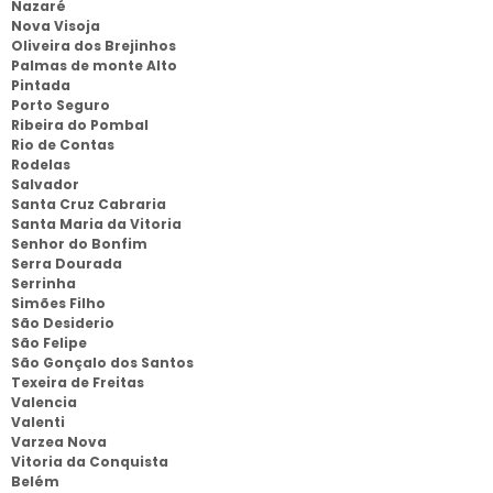
Nazaré
Nova Visoja
Oliveira dos Brejinhos
Palmas de monte Alto
Pintada
Porto Seguro
Ribeira do Pombal
Rio de Contas
Rodelas
Salvador
Santa Cruz Cabraria
Santa Maria da Vitoria
Senhor do Bonfim
Serra Dourada
Serrinha
Simões Filho
São Desiderio
São Felipe
São Gonçalo dos Santos
Texeira de Freitas
Valencia
Valenti
Varzea Nova
Vitoria da Conquista
Belém