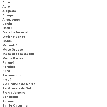
Acre
Acre
Alagoas
Amapá
Amazonas
Bahia
Ceará
Distrito Federal
Espírito Santo
Goiás
Maranhão
Mato Grosso
Mato Grosso do Sul
Minas Gerais
Paraná
Paraíba
Pará
Pernambuco
Piauí
Rio Grande do Norte
Rio Grande do Sul
Rio de Janeiro
Rondônia
Roraima
Santa Catarina