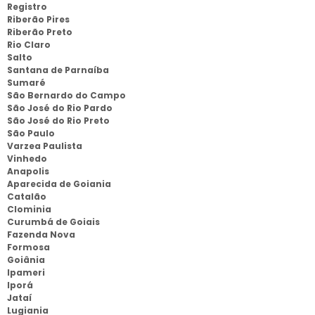
Registro
Riberão Pires
Riberão Preto
Rio Claro
Salto
Santana de Parnaíba
Sumaré
São Bernardo do Campo
São José do Rio Pardo
São José do Rio Preto
São Paulo
Varzea Paulista
Vinhedo
Anapolis
Aparecida de Goiania
Catalão
Clominia
Curumbá de Goiais
Fazenda Nova
Formosa
Goiânia
Ipameri
Iporá
Jataí
Lugiania