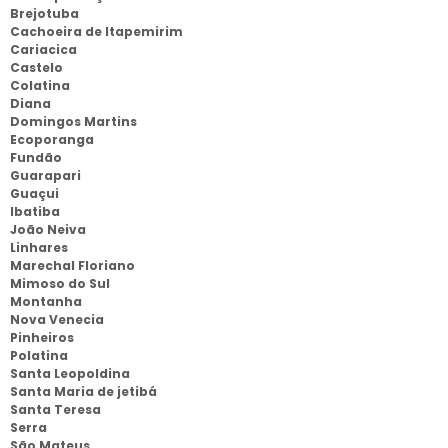
Brejotuba
Cachoeira de Itapemirim
Cariacica
Castelo
Colatina
Diana
Domingos Martins
Ecoporanga
Fundão
Guarapari
Guaçui
Ibatiba
João Neiva
Linhares
Marechal Floriano
Mimoso do Sul
Montanha
Nova Venecia
Pinheiros
Polatina
Santa Leopoldina
Santa Maria de jetibá
Santa Teresa
Serra
São Mateus