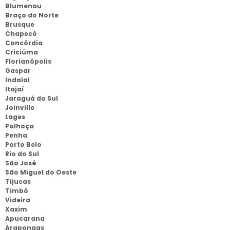
Blumenau
Braço do Norte
Brusque
Chapecó
Concórdia
Criciúma
Florianópolis
Gaspar
Indaial
Itajaí
Jaraguá do Sul
Joinville
Lages
Palhoça
Penha
Porto Belo
Rio do Sul
São José
São Miguel do Oeste
Tijucas
Timbó
Videira
Xaxim
Apucarana
Arapongas