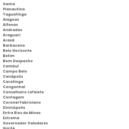
Gama
Planautina
Taguatinga
Alagoas
Alfenas
Andradas
Araguari
Araxá
Barbacena
Belo Horizonte
Betim
Bom Despacho
Cambuí
Campo Belo
Canápolis
Caratinga
Congonhal
Conselheiro Lafaiete
Contagem
Coronel Fabriciano
Divinópolis
Entre Rios de Minas
Extrema
Governador Valadares
Ibirité