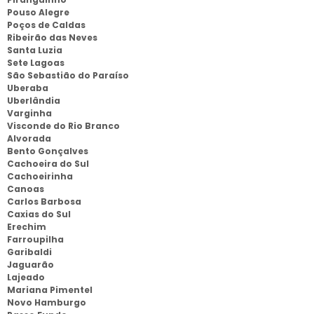
Pouso Alegre
Poços de Caldas
Ribeirão das Neves
Santa Luzia
Sete Lagoas
São Sebastião do Paraíso
Uberaba
Uberlândia
Varginha
Visconde do Rio Branco
Alvorada
Bento Gonçalves
Cachoeira do Sul
Cachoeirinha
Canoas
Carlos Barbosa
Caxias do Sul
Erechim
Farroupilha
Garibaldi
Jaguarão
Lajeado
Mariana Pimentel
Novo Hamburgo