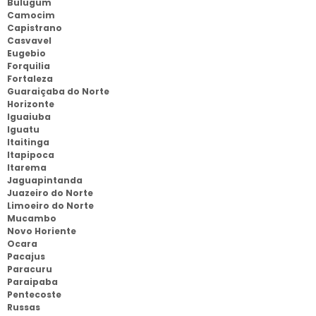
Bulugum
Camocim
Capistrano
Casvavel
Eugebio
Forquilia
Fortaleza
Guaraiçaba do Norte
Horizonte
Iguaiuba
Iguatu
Itaitinga
Itapipoca
Itarema
Jaguapintanda
Juazeiro do Norte
Limoeiro do Norte
Mucambo
Novo Horiente
Ocara
Pacajus
Paracuru
Paraipaba
Pentecoste
Russas