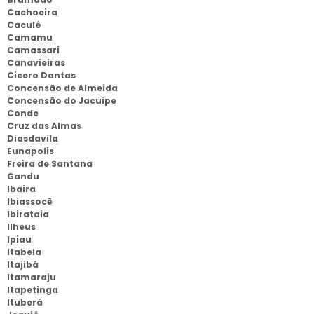
Cachoeira
Caculé
Camamu
Camassari
Canavieiras
Cicero Dantas
Concensão de Almeida
Concensão do Jacuipe
Conde
Cruz das Almas
Diasdavila
Eunapolis
Freira de Santana
Gandu
Ibaira
Ibiassocê
Ibirataia
Ilheus
Ipiau
Itabela
Itajibá
Itamaraju
Itapetinga
Ituberá