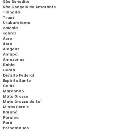
São Benedito
São Gonçalo do Amarante
Tiangua
Trairi
Uruburetama
calcaia
sobral
Acre
Acre
Alagoas
Amapá
Amazonas
Bahia
Ceará
Distrito Federal
Espírito Santo
Goiás
Maranhão
Mato Grosso
Mato Grosso do Sul
Minas Gerais
Paraná
Paraíba
Pará
Pernambuco