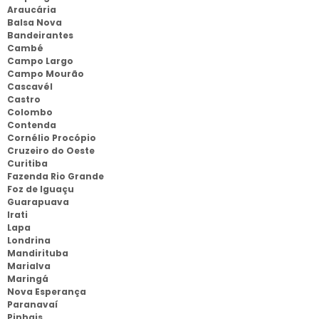
Araucária
Balsa Nova
Bandeirantes
Cambé
Campo Largo
Campo Mourão
Cascavél
Castro
Colombo
Contenda
Cornélio Procópio
Cruzeiro do Oeste
Curitiba
Fazenda Rio Grande
Foz de Iguaçu
Guarapuava
Irati
Lapa
Londrina
Mandirituba
Marialva
Maringá
Nova Esperança
Paranavaí
Pinhais