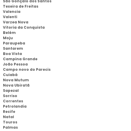
São Gonçalo dos Santos
Texeira de Freitas
Valencia
Valenti
Varzea Nova
Vitoria da Conquista
Belém
Moju
Paraupeba
Santarem
Boa Vista
Campina Grande
João Pessoa
Campo novo do Parecis
Cuiabá
Nova Mutum
Nova Ubiratã
Sapezal
Sorriso
Correntes
Petrolandia
Recife
Natal
Touros
Palmas