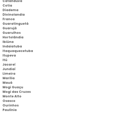
Catanduva
Cotia
Diadema
Divinolandia
Franca
Guaratinguetá
Guarujá
Guarulhos
Hortolândia
Ibiúna
Indaiatuba
Itaquaquecetuba
Itupeva
Itú
Jacareí
Jundiaí
Limeira
Marília
Mauá
Mogi Guaçu
Mogi das Cruzes
Monte Alto
Osasco
Ourinhos
Paulínia