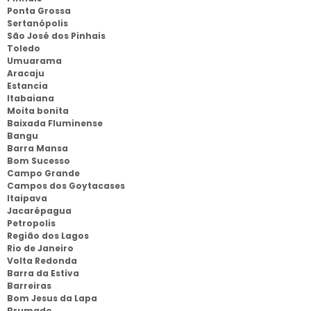
Ponta Grossa
Sertanópolis
São José dos Pinhais
Toledo
Umuarama
Aracaju
Estancia
Itabaiana
Moita bonita
Baixada Fluminense
Bangu
Barra Mansa
Bom Sucesso
Campo Grande
Campos dos Goytacases
Itaipava
Jacarépagua
Petropolis
Região dos Lagos
Rio de Janeiro
Volta Redonda
Barra da Estiva
Barreiras
Bom Jesus da Lapa
Brumado