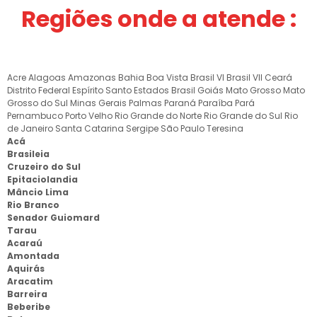
Regiões onde a atende :
Acre
Alagoas
Amazonas
Bahia
Boa Vista
Brasil VI
Brasil VII
Ceará
Distrito Federal
Espírito Santo
Estados Brasil
Goiás
Mato Grosso
Mato
Grosso do Sul
Minas Gerais
Palmas
Paraná
Paraíba
Pará
Pernambuco
Porto Velho
Rio Grande do Norte
Rio Grande do Sul
Rio
de Janeiro
Santa Catarina
Sergipe
São Paulo
Teresina
Acá
Brasileia
Cruzeiro do Sul
Epitaciolandia
Mâncio Lima
Rio Branco
Senador Guiomard
Tarau
Acaraú
Amontada
Aquirás
Aracatim
Barreira
Beberibe