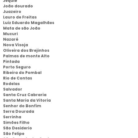
Jequié
João dourado
Juazeiro
Lauro de Freitas
Luiz Eduardo Magalhães
Mata de são João
Mucuri
Nazaré
Nova Visoja
Oliveira dos Brejinhos
Palmas de monte Alto
Pintada
Porto Seguro
Ribeira do Pombal
Rio de Contas
Rodelas
Salvador
Santa Cruz Cabraria
Santa Maria da Vitoria
Senhor do Bonfim
Serra Dourada
Serrinha
Simões Filho
São Desiderio
São Felipe