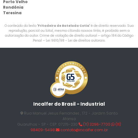
Porto Velho
Rondônia
Teresina
O conteúdo do texto "
Fritadeira de Batelada Cotia
" é de direito reservado. Sua
reprodução, parcial ou total, mesmo citando nossos links, é proibida sem a
autorização do autor. Crime de violação de direito autoral – artigo 184 do Código
Penal –
Lei 9610/98 - Lei de direitos autorais
.
Incalfer do Brasil - Industrial
Rua Manuel Jesus Fernandes , 172 - Jardim Santo
Afonso
Guarulhos - SP - CEP: 07215-230
(11) 3296-7700
(11)
98409-5498
contato@incalfer.com.br