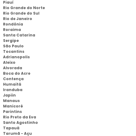
Piauí
Rio Grande do Norte
Rio Grande do Sul
Rio de Janeiro
Rondônia
Roraima
Santa Catarina
Sergipe
São Paulo
Tocantins
Adrianopolis
Aleixo
Alvorada
Boca do Acre
Contença
Humaitá
Iranduba
Japiin
Manaus
Manicoré
Parintins
Rio Preto da Eva
Santo Agostinho
Tapauá
Tarumã - Açu