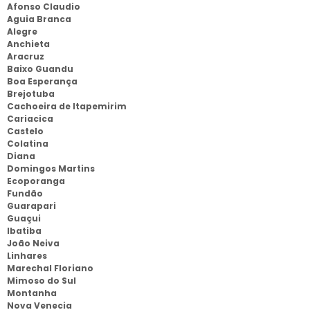
Afonso Claudio
Aguia Branca
Alegre
Anchieta
Aracruz
Baixo Guandu
Boa Esperança
Brejotuba
Cachoeira de Itapemirim
Cariacica
Castelo
Colatina
Diana
Domingos Martins
Ecoporanga
Fundão
Guarapari
Guaçui
Ibatiba
João Neiva
Linhares
Marechal Floriano
Mimoso do Sul
Montanha
Nova Venecia