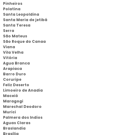
Pinheiros
Polatina
Santa Leopoldina
Santa Maria de jetibá
Santa Teresa
Serra
São Mateus
São Roque do Canaa
Viana
Vila Velha
Vitória
Agua Branca
Arapiaca
Barro Duro
Coruripe
Feliz Deserto
Limoeiro de Anadia
Maceió
Maragogi
Marechal Deodoro
Murici
Palmera dos Indios
Aguas Claras
Braslandia
Brasília