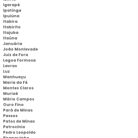
Igarapé
Ipatinga
Ipuiúna
Itabira
Itabirito
Itajuba
Itaúna
Januária
João Monlevade
Juiz de Fora
Lagoa Formosa
Lavras
Luz
Manhuaçu
Maria da Fé
Montes Claros
Muriaé
Mário Campos
Ouro Fino
Pará de Minas
Passos
Patos de Minas
Patrocínio
Pedro Leopoldo
Piranguinho