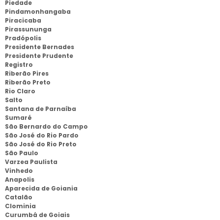
Piedade
Pindamonhangaba
Piracicaba
Pirassununga
Pradópolis
Presidente Bernades
Presidente Prudente
Registro
Riberão Pires
Riberão Preto
Rio Claro
Salto
Santana de Parnaíba
Sumaré
São Bernardo do Campo
São José do Rio Pardo
São José do Rio Preto
São Paulo
Varzea Paulista
Vinhedo
Anapolis
Aparecida de Goiania
Catalão
Clominia
Curumbá de Goiais