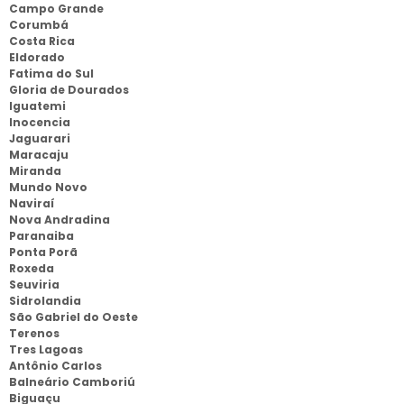
Campo Grande
Corumbá
Costa Rica
Eldorado
Fatima do Sul
Gloria de Dourados
Iguatemi
Inocencia
Jaguarari
Maracaju
Miranda
Mundo Novo
Naviraí
Nova Andradina
Paranaiba
Ponta Porã
Roxeda
Seuviria
Sidrolandia
São Gabriel do Oeste
Terenos
Tres Lagoas
Antônio Carlos
Balneário Camboriú
Biguaçu