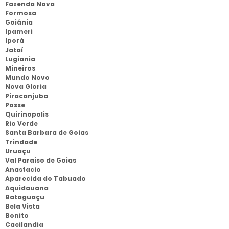
Fazenda Nova
Formosa
Goiânia
Ipameri
Iporá
Jataí
Lugiania
Mineiros
Mundo Novo
Nova Gloria
Piracanjuba
Posse
Quirinopolis
Rio Verde
Santa Barbara de Goias
Trindade
Uruaçu
Val Paraiso de Goias
Anastacio
Aparecida do Tabuado
Aquidauana
Bataguaçu
Bela Vista
Bonito
Cacilandia