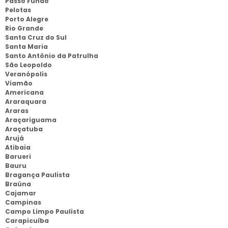
Passo Fundo
Pelotas
Porto Alegre
Rio Grande
Santa Cruz do Sul
Santa Maria
Santo Antônio da Patrulha
São Leopoldo
Veranópolis
Viamão
Americana
Araraquara
Araras
Araçariguama
Araçatuba
Arujá
Atibaia
Barueri
Bauru
Bragança Paulista
Braúna
Cajamar
Campinas
Campo Limpo Paulista
Carapicuíba