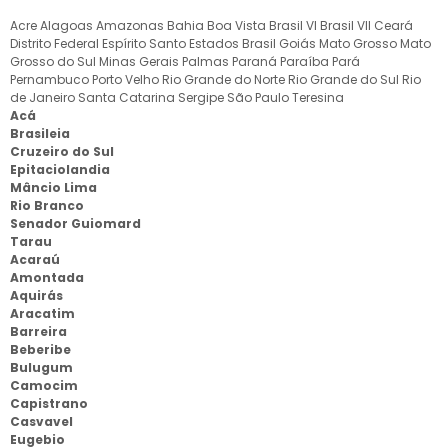
Acre
Alagoas
Amazonas
Bahia
Boa Vista
Brasil VI
Brasil VII
Ceará
Distrito Federal
Espírito Santo
Estados Brasil
Goiás
Mato Grosso
Mato
Grosso do Sul
Minas Gerais
Palmas
Paraná
Paraíba
Pará
Pernambuco
Porto Velho
Rio Grande do Norte
Rio Grande do Sul
Rio
de Janeiro
Santa Catarina
Sergipe
São Paulo
Teresina
Acá
Brasileia
Cruzeiro do Sul
Epitaciolandia
Mâncio Lima
Rio Branco
Senador Guiomard
Tarau
Acaraú
Amontada
Aquirás
Aracatim
Barreira
Beberibe
Bulugum
Camocim
Capistrano
Casvavel
Eugebio