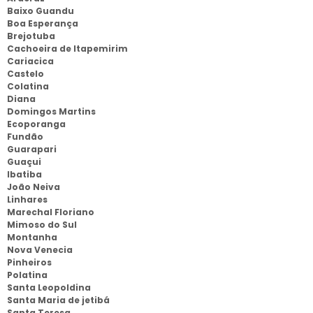
Baixo Guandu
Boa Esperança
Brejotuba
Cachoeira de Itapemirim
Cariacica
Castelo
Colatina
Diana
Domingos Martins
Ecoporanga
Fundão
Guarapari
Guaçui
Ibatiba
João Neiva
Linhares
Marechal Floriano
Mimoso do Sul
Montanha
Nova Venecia
Pinheiros
Polatina
Santa Leopoldina
Santa Maria de jetibá
Santa Teresa