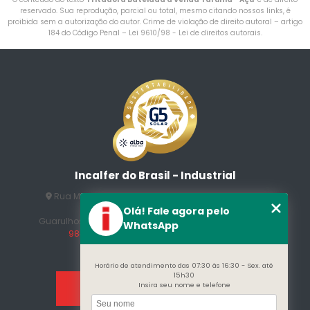
reservado. Sua reprodução, parcial ou total, mesmo citando nossos links, é
proibida sem a autorização do autor. Crime de violação de direito autoral – artigo
184 do Código Penal –
Lei 9610/98 - Lei de direitos autorais
.
Incalfer do Brasil - Industrial
Rua Manuel Jesus Fernandes , 172 - Jardim Santo
Afonso
Olá! Fale agora pelo
Guarulhos - SP - CEP: 07215-230
(11) 3296-7700
(11)
WhatsApp
98409-5498
contato@incalfer.com.br
Horário de atendimento das 07:30 às 16:30 - Sex. até
15h30
Insira seu nome e telefone
Home