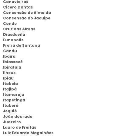
Canavieiras
Cicero Dantas
Concensão de Almeida
Concensão do Jacuipe
Conde
Cruz das Almas
Diasdavila
Eunapolis
Freira de Santana
Gandu
Ibaira
Ibiassocê
Ibirataia
Ilheus
Ipiau
Itabela
Itajibá
Itamaraju
Itapetinga
Ituberá
Jequié
João dourado
Juazeiro
Lauro de Freitas
Luiz Eduardo Magalhães