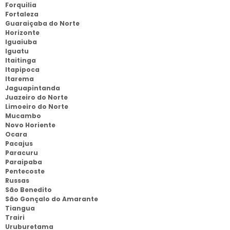
Forquilia
Fortaleza
Guaraiçaba do Norte
Horizonte
Iguaiuba
Iguatu
Itaitinga
Itapipoca
Itarema
Jaguapintanda
Juazeiro do Norte
Limoeiro do Norte
Mucambo
Novo Horiente
Ocara
Pacajus
Paracuru
Paraipaba
Pentecoste
Russas
São Benedito
São Gonçalo do Amarante
Tiangua
Trairi
Uruburetama