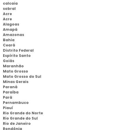
calcaia
sobral
Acre
Acre
Alagoas
Amapá
Amazonas
Bahia
Ceará
Distrito Federal
Espírito Santo
Goiás
Maranhão
Mato Grosso
Mato Grosso do Sul
Minas Gerais
Paraná
Paraíba
Pará
Pernambuco
Piauí
Rio Grande do Norte
Rio Grande do Sul
Rio de Janeiro
Rondônia