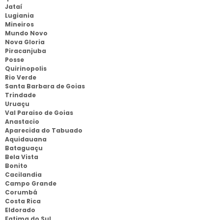
Jataí
Lugiania
Mineiros
Mundo Novo
Nova Gloria
Piracanjuba
Posse
Quirinopolis
Rio Verde
Santa Barbara de Goias
Trindade
Uruaçu
Val Paraiso de Goias
Anastacio
Aparecida do Tabuado
Aquidauana
Bataguaçu
Bela Vista
Bonito
Cacilandia
Campo Grande
Corumbá
Costa Rica
Eldorado
Fatima do Sul