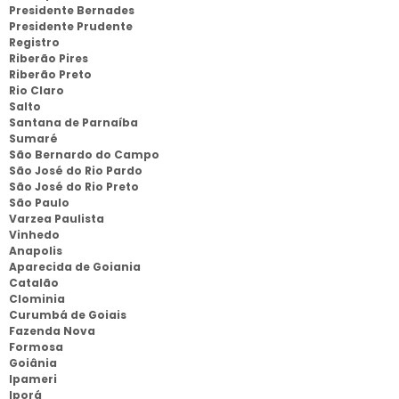
Presidente Bernades
Presidente Prudente
Registro
Riberão Pires
Riberão Preto
Rio Claro
Salto
Santana de Parnaíba
Sumaré
São Bernardo do Campo
São José do Rio Pardo
São José do Rio Preto
São Paulo
Varzea Paulista
Vinhedo
Anapolis
Aparecida de Goiania
Catalão
Clominia
Curumbá de Goiais
Fazenda Nova
Formosa
Goiânia
Ipameri
Iporá