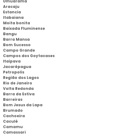
Umuarama
Aracaju
Estancia
Itabaiana
Moita bonita
Baixada Fluminense
Bangu
Barra Mansa
Bom Sucesso
Campo Grande
Campos dos Goytacases
Itaipava
Jacarépagua
Petropolis
Região dos Lagos
Rio de Janeiro
Volta Redonda
Barra da Estiva
Barreiras
Bom Jesus da Lapa
Brumado
Cachoeira
Caculé
Camamu
Camassari