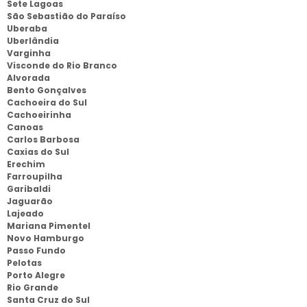
Sete Lagoas
São Sebastião do Paraíso
Uberaba
Uberlândia
Varginha
Visconde do Rio Branco
Alvorada
Bento Gonçalves
Cachoeira do Sul
Cachoeirinha
Canoas
Carlos Barbosa
Caxias do Sul
Erechim
Farroupilha
Garibaldi
Jaguarão
Lajeado
Mariana Pimentel
Novo Hamburgo
Passo Fundo
Pelotas
Porto Alegre
Rio Grande
Santa Cruz do Sul