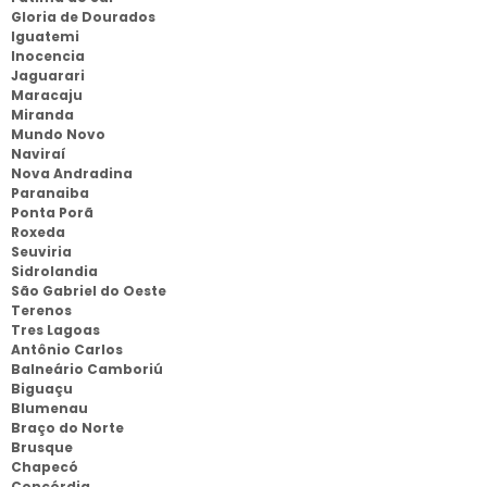
Gloria de Dourados
Iguatemi
Inocencia
Jaguarari
Maracaju
Miranda
Mundo Novo
Naviraí
Nova Andradina
Paranaiba
Ponta Porã
Roxeda
Seuviria
Sidrolandia
São Gabriel do Oeste
Terenos
Tres Lagoas
Antônio Carlos
Balneário Camboriú
Biguaçu
Blumenau
Braço do Norte
Brusque
Chapecó
Concórdia