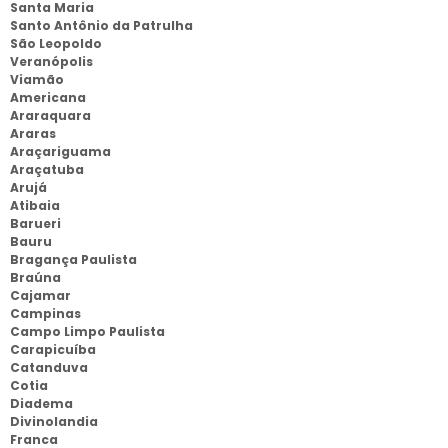
Santa Maria
Santo Antônio da Patrulha
São Leopoldo
Veranópolis
Viamão
Americana
Araraquara
Araras
Araçariguama
Araçatuba
Arujá
Atibaia
Barueri
Bauru
Bragança Paulista
Braúna
Cajamar
Campinas
Campo Limpo Paulista
Carapicuíba
Catanduva
Cotia
Diadema
Divinolandia
Franca