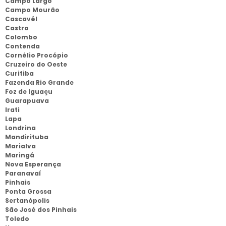
Campo Largo
Campo Mourão
Cascavél
Castro
Colombo
Contenda
Cornélio Procópio
Cruzeiro do Oeste
Curitiba
Fazenda Rio Grande
Foz de Iguaçu
Guarapuava
Irati
Lapa
Londrina
Mandirituba
Marialva
Maringá
Nova Esperança
Paranavaí
Pinhais
Ponta Grossa
Sertanópolis
São José dos Pinhais
Toledo