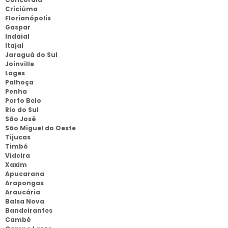
Criciúma
Florianópolis
Gaspar
Indaial
Itajaí
Jaraguá do Sul
Joinville
Lages
Palhoça
Penha
Porto Belo
Rio do Sul
São José
São Miguel do Oeste
Tijucas
Timbó
Videira
Xaxim
Apucarana
Arapongas
Araucária
Balsa Nova
Bandeirantes
Cambé