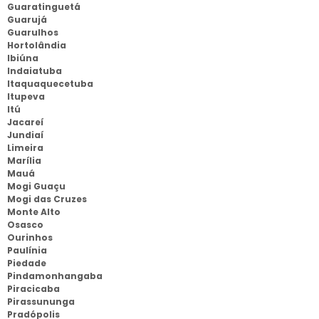
Guaratinguetá
Guarujá
Guarulhos
Hortolândia
Ibiúna
Indaiatuba
Itaquaquecetuba
Itupeva
Itú
Jacareí
Jundiaí
Limeira
Marília
Mauá
Mogi Guaçu
Mogi das Cruzes
Monte Alto
Osasco
Ourinhos
Paulínia
Piedade
Pindamonhangaba
Piracicaba
Pirassununga
Pradópolis