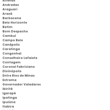
Alfenas
Andradas
Araguari
Araxá
Barbacena
Belo Horizonte
Betim
Bom Despacho
Cambuí
Campo Belo
Canápolis
Caratinga
Congonhal
Conselheiro Lafaiete
Contagem
Coronel Fabriciano
Divinópolis
Entre Rios de Minas
Extrema
Governador Valadares
Ibirité
Igarapé
Ipatinga
Ipuiúna
Itabira