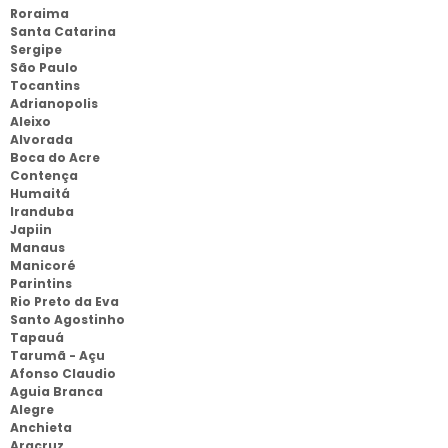
Roraima
Santa Catarina
Sergipe
São Paulo
Tocantins
Adrianopolis
Aleixo
Alvorada
Boca do Acre
Contença
Humaitá
Iranduba
Japiin
Manaus
Manicoré
Parintins
Rio Preto da Eva
Santo Agostinho
Tapauá
Tarumã - Açu
Afonso Claudio
Aguia Branca
Alegre
Anchieta
Aracruz