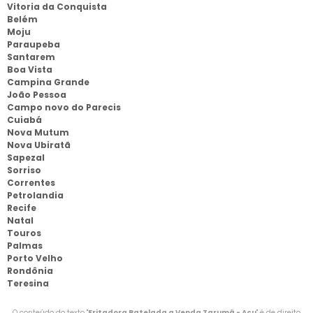
Vitoria da Conquista
Belém
Moju
Paraupeba
Santarem
Boa Vista
Campina Grande
João Pessoa
Campo novo do Parecis
Cuiabá
Nova Mutum
Nova Ubiratã
Sapezal
Sorriso
Correntes
Petrolandia
Recife
Natal
Touros
Palmas
Porto Velho
Rondônia
Teresina
O conteúdo do texto "
Fritadora Batelada a Venda Tarumã - Açu
" é de direito