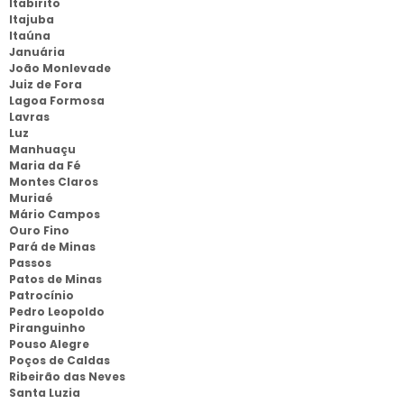
Itabirito
Itajuba
Itaúna
Januária
João Monlevade
Juiz de Fora
Lagoa Formosa
Lavras
Luz
Manhuaçu
Maria da Fé
Montes Claros
Muriaé
Mário Campos
Ouro Fino
Pará de Minas
Passos
Patos de Minas
Patrocínio
Pedro Leopoldo
Piranguinho
Pouso Alegre
Poços de Caldas
Ribeirão das Neves
Santa Luzia