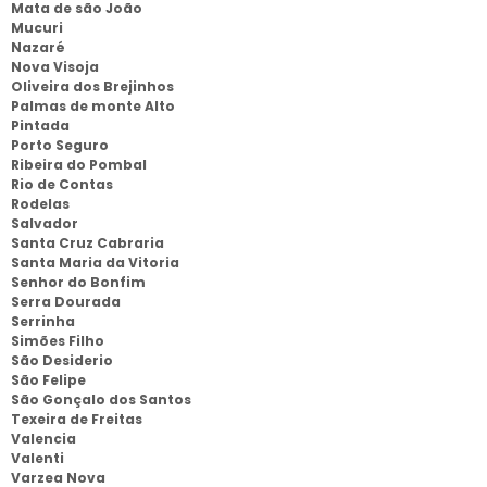
Mata de são João
Mucuri
Nazaré
Nova Visoja
Oliveira dos Brejinhos
Palmas de monte Alto
Pintada
Porto Seguro
Ribeira do Pombal
Rio de Contas
Rodelas
Salvador
Santa Cruz Cabraria
Santa Maria da Vitoria
Senhor do Bonfim
Serra Dourada
Serrinha
Simões Filho
São Desiderio
São Felipe
São Gonçalo dos Santos
Texeira de Freitas
Valencia
Valenti
Varzea Nova