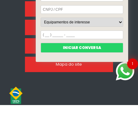
Sobre Nós
Categorias
Clientes
INICIAR CONVERSA
1
Mapa do site
Copyright © Incalfer do Brasil. (Lei 9610 de 19/02/1998)
W3C
W3C