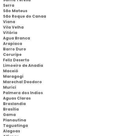
Serra
São Mateus
São Roque do Canaa
Viana
Vila Velha
Vitória
Agua Branca
Arapiaca
Barro Duro
Coruripe
Feliz Deserto
Limoeiro de Anadia
Maceió
Maragogi
Marechal Deodoro
Murici
Palmera dos Indios
Aguas Claras
Braslandia
Brasília
Gama
Planautina
Taguatinga
Alagoas