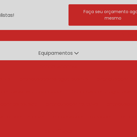
Faça seu orçamento ag
istas!
mesmo
(11) 
Equipamentos
branqueadores
ente
branqueadores agua quente
branqueador po
dor de esteira cozinhador
branqueador a agua quent
ador de esteira
branqueador rotativo
branqueado
e tambor rotativo
branqueador cozinhador
branq
centrífugas