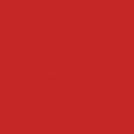
ontínuo de batata cortada
escorredor de batata indus
redor de batata
escorredor de água
escorredor
esteiras
rte industrial
esteira de transporte
esteira rolante
esteira transportadora industrial
esteiras transpo
iais
esteira transportadora de caneca
esteira de e
esteira transportadora de rolos
esteira
fatiadores
atiador de presunto
fatiador de queijo industrial
fat
 frios industrial
fatiador de mussarela
fatiador de f
ustrial
fatiador de frios automático
fatiador de frios