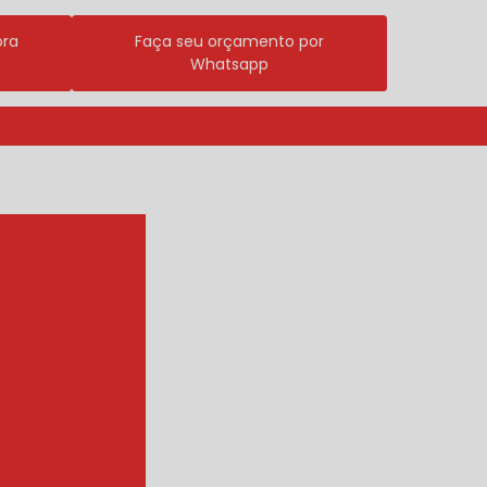
ora
Faça seu orçamento por
Whatsapp
3296-7700
(11) 98409-5498
contato@incalfer.com.br
r agua quente
e
r de tambor
ueador