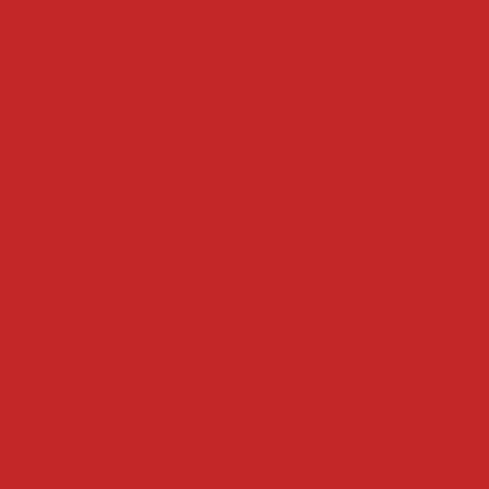
bacon
cubetadeira de frutas secas
cubetadeira de 
cubetadeira
descascadoras
ta industrial
descascadora industrial
descascador
abacaxi
descascadora automatizada
descascadora
ora de cebolas
descascadora de batatas automatiz
de batatas
descascadora abrasiva de rolos
descas
drageadeiras
 inox
drageadeira para pipoca
drageadeira conve
eadeira
drageadeira de chocolate
drageadeira pe
para amendoim
drageadeira manual
drageadeira ind