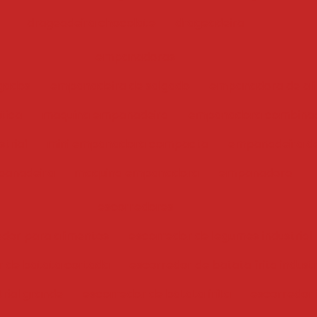
drageadeira chocolate
drageadeira
empanadoras
gados
empanadeira de salgado
empanadora de ali
tica
maquina empanadeira
empanadora combina
trial
mini empanadora compacta
empanadeira de
anadeira
maquina empanadora
empanadora
escorredores
edor para alimentos
escorredor de legumes industrial
r de batata cortada
escorredor de batata frita industr
trial grande
escorredor de batata frita
escorredor i