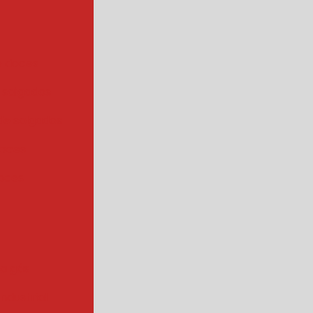
e doces
 salgados
de salgados
doces
oces
 a gás
industrial