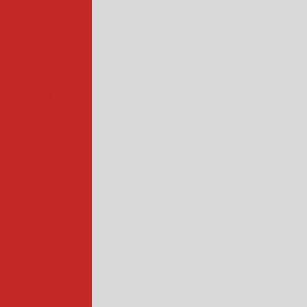
trial
 industrial
rtadoras
levação
iadora de queijo
rios
 profissional