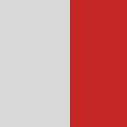
formadora rec
máquina formado
máquina formadora
formadora e
formadora r
formad
fritadeira a g
fritadeira industr