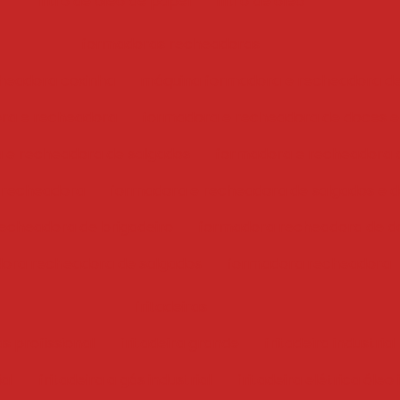
filtro de óleo de papel
filtro de óleo
formadoras recheadoras
headora coxinha
máquina formadora e recheadora d
ra e recheadora
formadora e recheadora de doces e
 e recheadora de salgados
formadora e recheadora 
 recheadora
formadora e recheadora de salgados e 
echeadora de brigadeiro
formadora recheadora de d
ora recheadora de salgados
formadora recheadora
fritadeiras
ás profissional
fritadeira grande
fritadeira industrial
ial
fritadeira a gás industrial
fritadeira elétrica óleo 