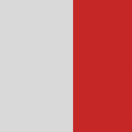
cubetadeira de 
descascadora de bata
descascadora de 
descascad
descascadora 
drageadeira em
maquina drag
drageadeira 