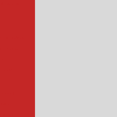
alimentos
a de abóbora
 rotativa
ada
cadora
ncional
quena
ustrial