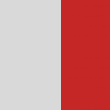
centrifuga ve
centrífuga para fol
centrifuga
centrifuga de legu
cortador bat
cortador de salgad
ccortador de batata 
cortad
cozedor de veget