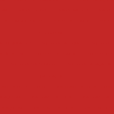
umes
cozedor a vapor
cozedor eletrico
cozedor i
 de massas industrial
cozedor de massas
cozedor
cozinhadores
erduras eletrico
cozinhador de massa
cozinhador 
e alimentos
cozinhador de massas
cozinhador indus
a
cozinhador por batelada
cozinhador de vegetais
cubetadeiras
deira de bacon manual
cubetadeira de carne manual
 e legumes
cubetadeira de frutas
cubetadeira de c
de legumes
cubetadeira de carne
cubetadeira indu