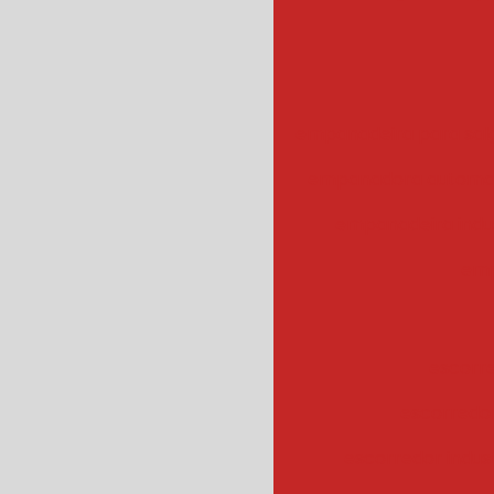
empanadeira para sal
empanadora automa
empanadeira indus
emp
escorr
escorredo
escorredor indus