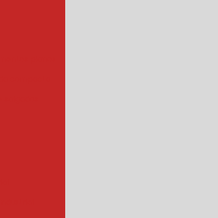
mentos planos
da compacta
 salgados
ial
ndustrial