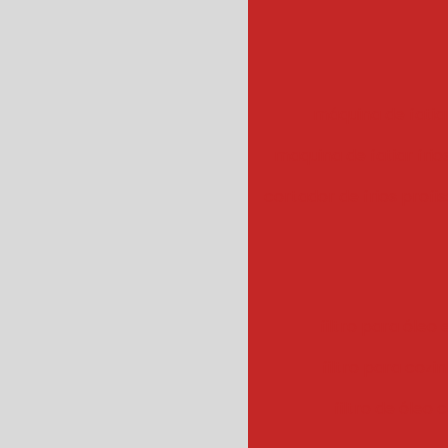
máquina de fatiar
maquina de fatiar frios
cortador de frios profis
filtro para óleo e
filtro para cozin
filtro de óleo 