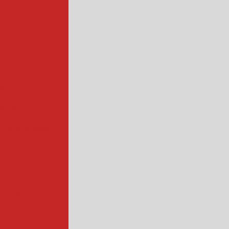
ndustrial
de carne
trial
cozinhador
arnes e bacon
strial