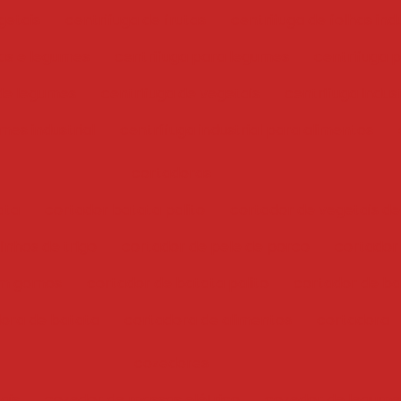
getais
centrifuga de frutas
centrifuga de folhas indu
has e legumes
centrifuga para legumes
centrifuga 
 de legumes
centrifuga de vegetais
centrifuga indust
mes industrial
centrífuga industrial para alimentos
cortadoras
ata
cortador batata palito
cortador de vegetais de
inhos de trigo
cortador de pele de porco
cortador
em gomos
cortador de batata palito
cortador de bat
ora de batata
cortadora de alimentos
cortadora
cozedores
ais
cozedor de massas elétrico
cozedor de legume