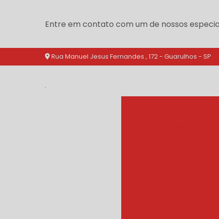
Entre em contato com um de nossos especial
Rua Manuel Jesus Fernandes , 172 - Guarulhos - SP
branqueador agua qu
branquea
branqueador cozinh
branqueador d