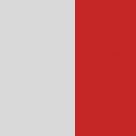
escorredor c
escor
esteira de transpo
esteira industrial
esteiras industr
fatiador de salame
f
fatiadora de
fatiador de frios ind