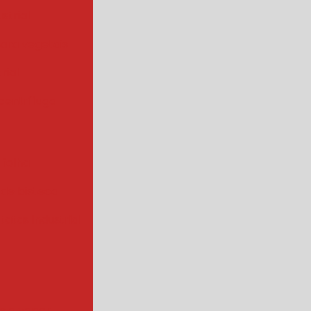
strial
para vegetais
rial
centrífuga
 folha
 de bisteca
atas industrial
s a vapor