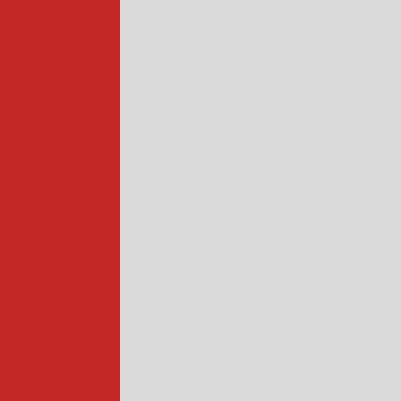
ofissional
rios industrial
hadora de queijo
ndustrial
industrial
ntação