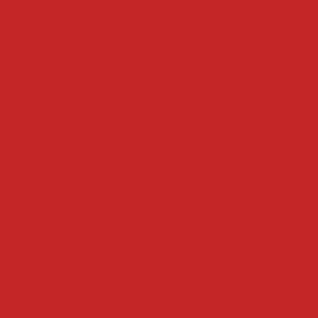
fatiador de queijo e presunto
fatiador
fatiadores de frios
 frios
fatiadora industrial
maquina de fatiar frios pr
 industrial
maquina de fatiar industrial
cortador de f
sional
fatiadora e interfolhadora industrial
interfol
fatiador de queijo profissional
filtros
 fritura
filtro para óleo
filtro para óleo de cozinha i
ha industrial
filtro tanque
filtro centrifugo
filtro 
centrífugo
filtro de óleo rima
filtro tanque por deca