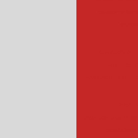
cozedor de leg
cozedor
cozinhador de v
cozinhador d
cozinhador de esteir
cubeta
cubetadeira de frutas
cubetadeira 