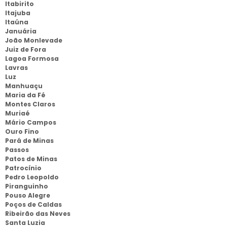
Itabirito
Itajuba
Itaúna
Januária
João Monlevade
Juiz de Fora
Lagoa Formosa
Lavras
Luz
Manhuaçu
Maria da Fé
Montes Claros
Muriaé
Mário Campos
Ouro Fino
Pará de Minas
Passos
Patos de Minas
Patrocínio
Pedro Leopoldo
Piranguinho
Pouso Alegre
Poços de Caldas
Ribeirão das Neves
Santa Luzia