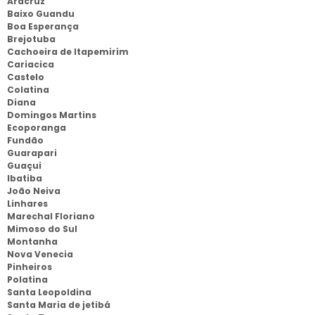
Aracruz
Baixo Guandu
Boa Esperança
Brejotuba
Cachoeira de Itapemirim
Cariacica
Castelo
Colatina
Diana
Domingos Martins
Ecoporanga
Fundão
Guarapari
Guaçui
Ibatiba
João Neiva
Linhares
Marechal Floriano
Mimoso do Sul
Montanha
Nova Venecia
Pinheiros
Polatina
Santa Leopoldina
Santa Maria de jetibá