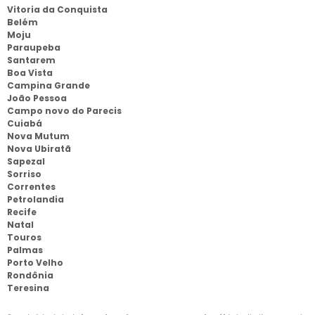
Vitoria da Conquista
Belém
Moju
Paraupeba
Santarem
Boa Vista
Campina Grande
João Pessoa
Campo novo do Parecis
Cuiabá
Nova Mutum
Nova Ubiratã
Sapezal
Sorriso
Correntes
Petrolandia
Recife
Natal
Touros
Palmas
Porto Velho
Rondônia
Teresina