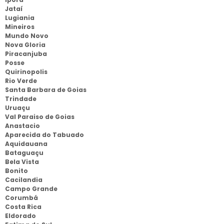
Jataí
Lugiania
Mineiros
Mundo Novo
Nova Gloria
Piracanjuba
Posse
Quirinopolis
Rio Verde
Santa Barbara de Goias
Trindade
Uruaçu
Val Paraiso de Goias
Anastacio
Aparecida do Tabuado
Aquidauana
Bataguaçu
Bela Vista
Bonito
Cacilandia
Campo Grande
Corumbá
Costa Rica
Eldorado