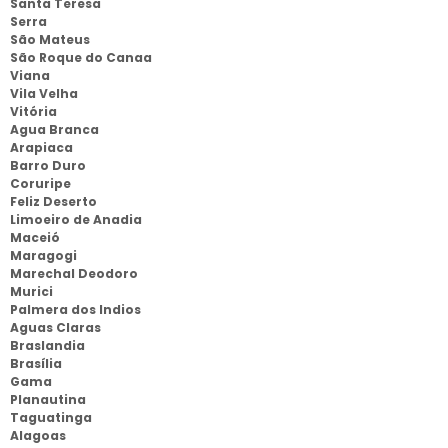
Santa Teresa
Serra
São Mateus
São Roque do Canaa
Viana
Vila Velha
Vitória
Agua Branca
Arapiaca
Barro Duro
Coruripe
Feliz Deserto
Limoeiro de Anadia
Maceió
Maragogi
Marechal Deodoro
Murici
Palmera dos Indios
Aguas Claras
Braslandia
Brasília
Gama
Planautina
Taguatinga
Alagoas