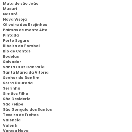
Mata de são João
Mucuri
Nazaré
Nova Visoja
Oliveira dos Brejinhos
Palmas de monte Alto
Pintada
Porto Seguro
Ribeira do Pombal
Rio de Contas
Rodelas
Salvador
Santa Cruz Cabraria
Santa Maria da Vitoria
Senhor do Bonfim
Serra Dourada
Serrinha
Simões Filho
São Desiderio
São Felipe
São Gonçalo dos Santos
Texeira de Freitas
Valencia
Valenti
Varzea Nova