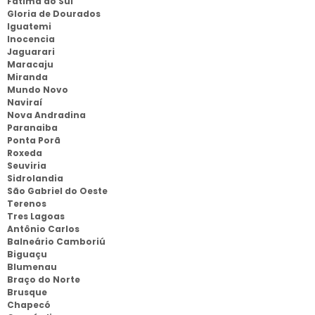
Fatima do Sul
Gloria de Dourados
Iguatemi
Inocencia
Jaguarari
Maracaju
Miranda
Mundo Novo
Naviraí
Nova Andradina
Paranaiba
Ponta Porã
Roxeda
Seuviria
Sidrolandia
São Gabriel do Oeste
Terenos
Tres Lagoas
Antônio Carlos
Balneário Camboriú
Biguaçu
Blumenau
Braço do Norte
Brusque
Chapecó