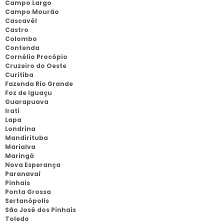
Campo Largo
Campo Mourão
Cascavél
Castro
Colombo
Contenda
Cornélio Procópio
Cruzeiro do Oeste
Curitiba
Fazenda Rio Grande
Foz de Iguaçu
Guarapuava
Irati
Lapa
Londrina
Mandirituba
Marialva
Maringá
Nova Esperança
Paranavaí
Pinhais
Ponta Grossa
Sertanópolis
São José dos Pinhais
Toledo