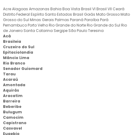
Acre
Alagoas
Amazonas
Bahia
Boa Vista
Brasil VI
Brasil VII
Ceará
Distrito Federal
Espírito Santo
Estados Brasil
Goiás
Mato Grosso
Mato
Grosso do Sul
Minas Gerais
Palmas
Paraná
Paraíba
Pará
Pernambuco
Porto Velho
Rio Grande do Norte
Rio Grande do Sul
Rio
de Janeiro
Santa Catarina
Sergipe
São Paulo
Teresina
Acá
Brasileia
Cruzeiro do Sul
Epitaciolandia
Mâncio Lima
Rio Branco
Senador Guiomard
Tarau
Acaraú
Amontada
Aquirás
Aracatim
Barreira
Beberibe
Bulugum
Camocim
Capistrano
Casvavel
Eugebio