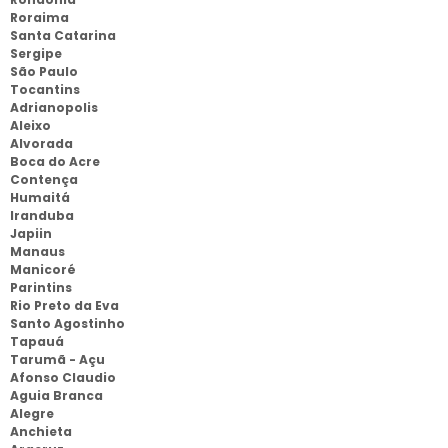
Roraima
Santa Catarina
Sergipe
São Paulo
Tocantins
Adrianopolis
Aleixo
Alvorada
Boca do Acre
Contença
Humaitá
Iranduba
Japiin
Manaus
Manicoré
Parintins
Rio Preto da Eva
Santo Agostinho
Tapauá
Tarumã - Açu
Afonso Claudio
Aguia Branca
Alegre
Anchieta