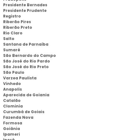
Presidente Bernades
Presidente Prudente
Registro
Riberão Pires
Riberão Preto
Rio Claro
Salto
Santana de Parnaíba
Sumaré
São Bernardo do Campo
São José do Rio Pardo
São José do Rio Preto
São Paulo
Varzea Paulista
Vinhedo
Anapolis
Aparecida de Goiania
Catalão
Clominia
Curumbá de Goiais
Fazenda Nova
Formosa
Goiânia
Ipameri
Iporá