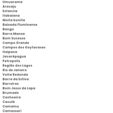
Umuarama
Aracaju
Estancia
Itabaiana
Moita bonita
Baixada Fluminense
Bangu
Barra Mansa
Bom Sucesso
Campo Grande
Campos dos Goytacases
Itaipava
Jacarépagua
Petropolis
Região dos Lagos
Rio de Janeiro
Volta Redonda
Barra da Estiva
Barreiras
Bom Jesus da Lapa
Brumado
Cachoeira
Caculé
Camamu
Camassari