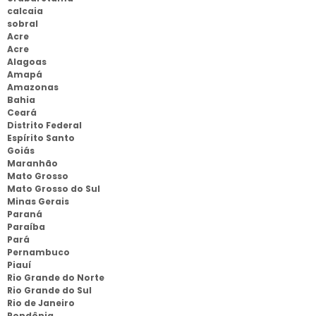
calcaia
sobral
Acre
Acre
Alagoas
Amapá
Amazonas
Bahia
Ceará
Distrito Federal
Espírito Santo
Goiás
Maranhão
Mato Grosso
Mato Grosso do Sul
Minas Gerais
Paraná
Paraíba
Pará
Pernambuco
Piauí
Rio Grande do Norte
Rio Grande do Sul
Rio de Janeiro
Rondônia