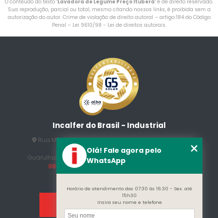
O conteúdo do texto "
Lavadora de Legume Preço Ituberá
" é de direito reservado.
Sua reprodução, parcial ou total, mesmo citando nossos links, é proibida sem a
autorização do autor. Crime de violação de direito autoral – artigo 184 do Código
Penal –
Lei 9610/98 - Lei de direitos autorais
.
Incalfer do Brasil - Industrial
Rua Manuel Jesus Fernandes , 172 - Jardim Santo
Afonso
Olá! Fale agora pelo
Guarulhos - SP - CEP: 07215-230
(11) 3296-7700
(11)
WhatsApp
98409-5498
contato@incalfer.com.br
Horário de atendimento das 07:30 às 16:30 - Sex. até
15h30
Insira seu nome e telefone
Home