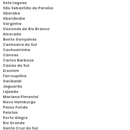
Sete Lagoas
São Sebastião do Paraíso
Uberaba
Uberlândia
Varginha
Visconde do Rio Branco
Alvorada
Bento Gonçalves
Cachoeira do Sul
Cachoeirinha
Canoas
Carlos Barbosa
Caxias do Sul
Erechim
Farroupilha
Garibaldi
Jaguarão
Lajeado
Mariana Pimentel
Novo Hamburgo
Passo Fundo
Pelotas
Porto Alegre
Rio Grande
Santa Cruz do Sul