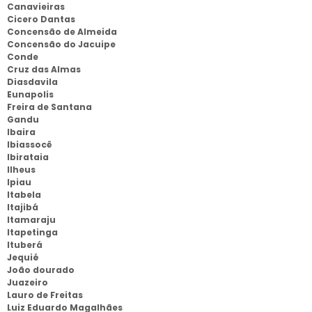
Canavieiras
Cicero Dantas
Concensão de Almeida
Concensão do Jacuipe
Conde
Cruz das Almas
Diasdavila
Eunapolis
Freira de Santana
Gandu
Ibaira
Ibiassocê
Ibirataia
Ilheus
Ipiau
Itabela
Itajibá
Itamaraju
Itapetinga
Ituberá
Jequié
João dourado
Juazeiro
Lauro de Freitas
Luiz Eduardo Magalhães