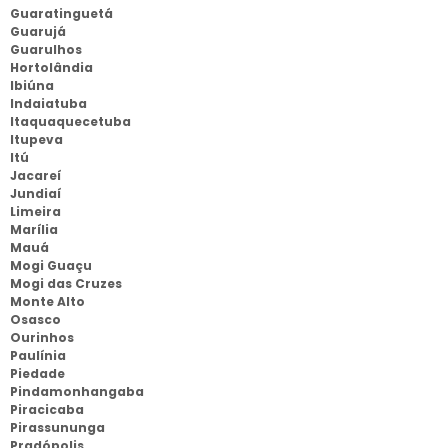
Guaratinguetá
Guarujá
Guarulhos
Hortolândia
Ibiúna
Indaiatuba
Itaquaquecetuba
Itupeva
Itú
Jacareí
Jundiaí
Limeira
Marília
Mauá
Mogi Guaçu
Mogi das Cruzes
Monte Alto
Osasco
Ourinhos
Paulínia
Piedade
Pindamonhangaba
Piracicaba
Pirassununga
Pradópolis