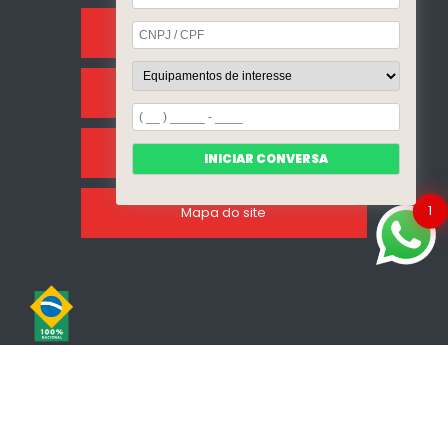
Sobre Nós
Categorias
Clientes
INICIAR CONVERSA
1
Mapa do site
Copyright © Incalfer do Brasil. (Lei 9610 de 19/02/1998)
W3C
W3C