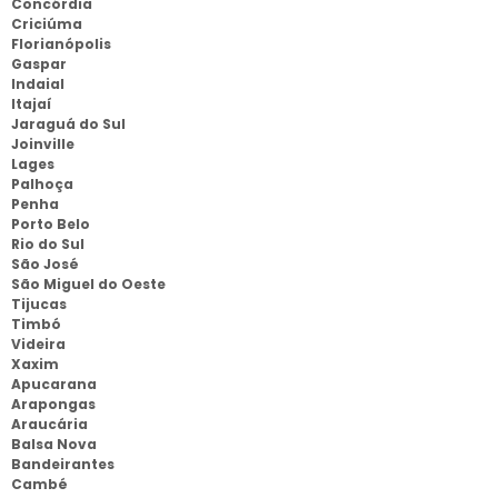
Concórdia
Criciúma
Florianópolis
Gaspar
Indaial
Itajaí
Jaraguá do Sul
Joinville
Lages
Palhoça
Penha
Porto Belo
Rio do Sul
São José
São Miguel do Oeste
Tijucas
Timbó
Videira
Xaxim
Apucarana
Arapongas
Araucária
Balsa Nova
Bandeirantes
Cambé