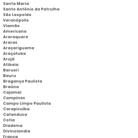
Santa Maria
Santo Antônio da Patrulha
São Leopoldo
Veranópolis
Viamão
Americana
Araraquara
Araras
Araçariguama
Araçatuba
Arujá
Atibaia
Barueri
Bauru
Bragança Paulista
Braúna
Cajamar
Campinas
Campo Limpo Paulista
Carapicuíba
Catanduva
Cotia
Diadema
Divinolandia
Franca