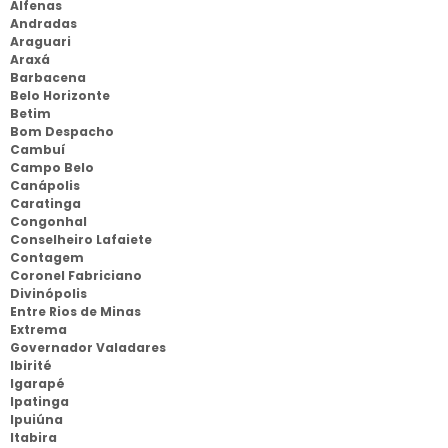
Alfenas
Andradas
Araguari
Araxá
Barbacena
Belo Horizonte
Betim
Bom Despacho
Cambuí
Campo Belo
Canápolis
Caratinga
Congonhal
Conselheiro Lafaiete
Contagem
Coronel Fabriciano
Divinópolis
Entre Rios de Minas
Extrema
Governador Valadares
Ibirité
Igarapé
Ipatinga
Ipuiúna
Itabira