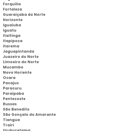
Forquilia
Fortaleza
Guaraiçaba do Norte
Horizonte
Iguaiuba
Iguatu
Itaitinga
Itapipoca
Itarema
Jaguapintanda
Juazeiro do Norte
Limoeiro do Norte
Mucambo
Novo Horiente
Ocara
Pacajus
Paracuru
Paraipaba
Pentecoste
Russas
São Benedito
São Gonçalo do Amarante
Tiangua
Trairi
Uruburetama