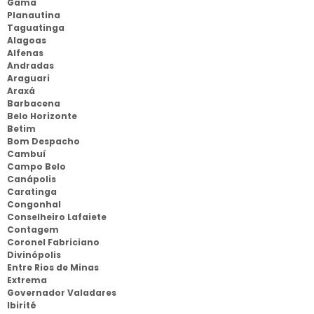
Gama
Planautina
Taguatinga
Alagoas
Alfenas
Andradas
Araguari
Araxá
Barbacena
Belo Horizonte
Betim
Bom Despacho
Cambuí
Campo Belo
Canápolis
Caratinga
Congonhal
Conselheiro Lafaiete
Contagem
Coronel Fabriciano
Divinópolis
Entre Rios de Minas
Extrema
Governador Valadares
Ibirité