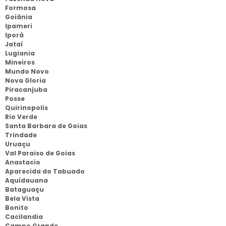
Formosa
Goiânia
Ipameri
Iporá
Jataí
Lugiania
Mineiros
Mundo Novo
Nova Gloria
Piracanjuba
Posse
Quirinopolis
Rio Verde
Santa Barbara de Goias
Trindade
Uruaçu
Val Paraiso de Goias
Anastacio
Aparecida do Tabuado
Aquidauana
Bataguaçu
Bela Vista
Bonito
Cacilandia
Campo Grande