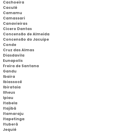
Cachoeira
Caculé
Camamu
Camassari
Canavieiras
Cicero Dantas
Concensão de Almeida
Concensão do Jacuipe
Conde
Cruz das Almas
Diasdavila
Eunapolis
Freira de Santana
Gandu
Ibaira
Ibiassocê
Ibirataia
Ilheus
Ipiau
Itabela
Itajibá
Itamaraju
Itapetinga
Ituberá
Jequié