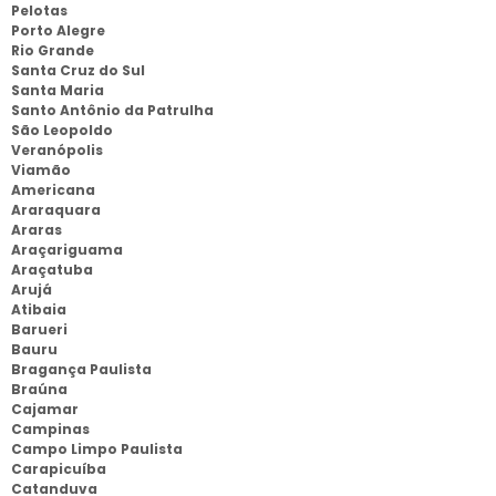
Pelotas
Porto Alegre
Rio Grande
Santa Cruz do Sul
Santa Maria
Santo Antônio da Patrulha
São Leopoldo
Veranópolis
Viamão
Americana
Araraquara
Araras
Araçariguama
Araçatuba
Arujá
Atibaia
Barueri
Bauru
Bragança Paulista
Braúna
Cajamar
Campinas
Campo Limpo Paulista
Carapicuíba
Catanduva