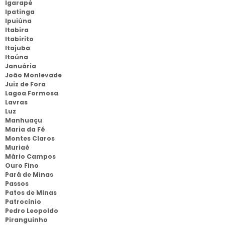
Igarapé
Ipatinga
Ipuiúna
Itabira
Itabirito
Itajuba
Itaúna
Januária
João Monlevade
Juiz de Fora
Lagoa Formosa
Lavras
Luz
Manhuaçu
Maria da Fé
Montes Claros
Muriaé
Mário Campos
Ouro Fino
Pará de Minas
Passos
Patos de Minas
Patrocínio
Pedro Leopoldo
Piranguinho