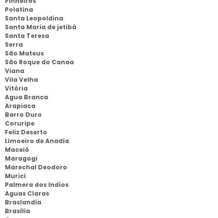
Pinheiros
Polatina
Santa Leopoldina
Santa Maria de jetibá
Santa Teresa
Serra
São Mateus
São Roque do Canaa
Viana
Vila Velha
Vitória
Agua Branca
Arapiaca
Barro Duro
Coruripe
Feliz Deserto
Limoeiro de Anadia
Maceió
Maragogi
Marechal Deodoro
Murici
Palmera dos Indios
Aguas Claras
Braslandia
Brasília