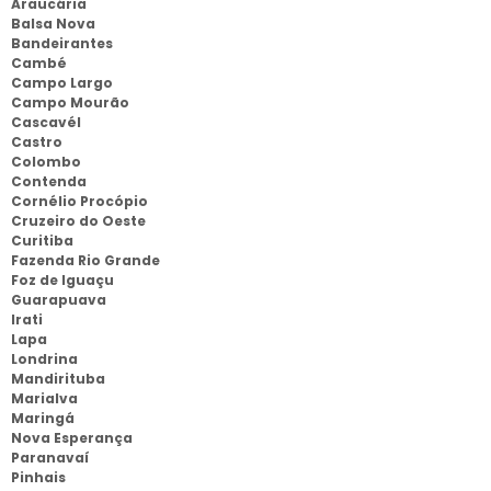
Araucária
Balsa Nova
Bandeirantes
Cambé
Campo Largo
Campo Mourão
Cascavél
Castro
Colombo
Contenda
Cornélio Procópio
Cruzeiro do Oeste
Curitiba
Fazenda Rio Grande
Foz de Iguaçu
Guarapuava
Irati
Lapa
Londrina
Mandirituba
Marialva
Maringá
Nova Esperança
Paranavaí
Pinhais