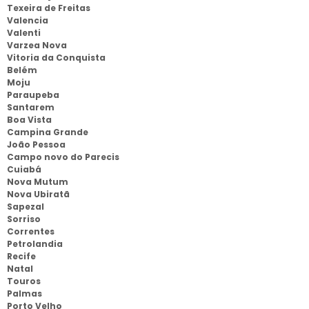
Texeira de Freitas
Valencia
Valenti
Varzea Nova
Vitoria da Conquista
Belém
Moju
Paraupeba
Santarem
Boa Vista
Campina Grande
João Pessoa
Campo novo do Parecis
Cuiabá
Nova Mutum
Nova Ubiratã
Sapezal
Sorriso
Correntes
Petrolandia
Recife
Natal
Touros
Palmas
Porto Velho