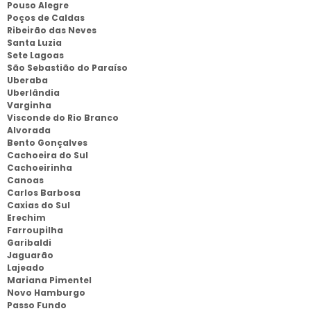
Pouso Alegre
Poços de Caldas
Ribeirão das Neves
Santa Luzia
Sete Lagoas
São Sebastião do Paraíso
Uberaba
Uberlândia
Varginha
Visconde do Rio Branco
Alvorada
Bento Gonçalves
Cachoeira do Sul
Cachoeirinha
Canoas
Carlos Barbosa
Caxias do Sul
Erechim
Farroupilha
Garibaldi
Jaguarão
Lajeado
Mariana Pimentel
Novo Hamburgo
Passo Fundo