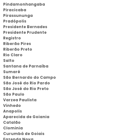
Pindamonhangaba
Piracicaba
Pirassununga
Pradópolis
Presidente Bernades
Presidente Prudente
Registro
Riberão Pires
Riberão Preto
Rio Claro
Salto
Santana de Parnaíba
Sumaré
São Bernardo do Campo
São José do Rio Pardo
São José do Rio Preto
São Paulo
Varzea Paulista
Vinhedo
Anapolis
Aparecida de Goiania
Catalão
Clominia
Curumbá de Goiais
Fazenda Nova