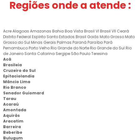
Regiões onde a atende :
Acre
Alagoas
Amazonas
Bahia
Boa Vista
Brasil VI
Brasil VII
Ceará
Distrito Federal
Espírito Santo
Estados Brasil
Goiás
Mato Grosso
Mato
Grosso do Sul
Minas Gerais
Palmas
Paraná
Paraíba
Pará
Pernambuco
Porto Velho
Rio Grande do Norte
Rio Grande do Sul
Rio
de Janeiro
Santa Catarina
Sergipe
São Paulo
Teresina
Acá
Brasileia
Cruzeiro do Sul
Epitaciolandia
Mâncio Lima
Rio Branco
Senador Guiomard
Tarau
Acaraú
Amontada
Aquirás
Aracatim
Barreira
Beberibe
Bulugum