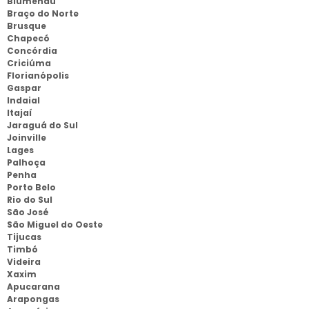
Blumenau
Braço do Norte
Brusque
Chapecó
Concórdia
Criciúma
Florianópolis
Gaspar
Indaial
Itajaí
Jaraguá do Sul
Joinville
Lages
Palhoça
Penha
Porto Belo
Rio do Sul
São José
São Miguel do Oeste
Tijucas
Timbó
Videira
Xaxim
Apucarana
Arapongas