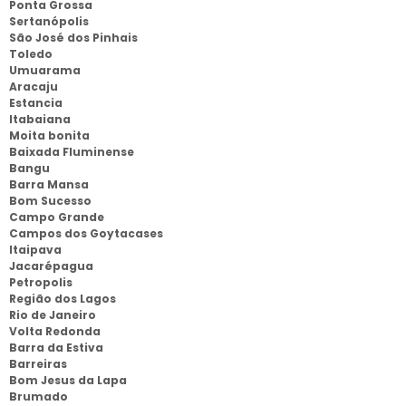
Ponta Grossa
Sertanópolis
São José dos Pinhais
Toledo
Umuarama
Aracaju
Estancia
Itabaiana
Moita bonita
Baixada Fluminense
Bangu
Barra Mansa
Bom Sucesso
Campo Grande
Campos dos Goytacases
Itaipava
Jacarépagua
Petropolis
Região dos Lagos
Rio de Janeiro
Volta Redonda
Barra da Estiva
Barreiras
Bom Jesus da Lapa
Brumado