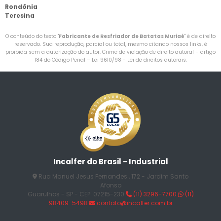
Rondônia
Teresina
O conteúdo do texto "
Fabricante de Resfriador de Batatas Muriaé
" é de direito
reservado. Sua reprodução, parcial ou total, mesmo citando nossos links, é
proibida sem a autorização do autor. Crime de violação de direito autoral – artigo
184 do Código Penal –
Lei 9610/98 - Lei de direitos autorais
.
Incalfer do Brasil - Industrial
Rua Manuel Jesus Fernandes , 172 - Jardim Santo
Afonso
Guarulhos - SP - CEP: 07215-230
(11) 3296-7700
(11)
98409-5498
contato@incalfer.com.br