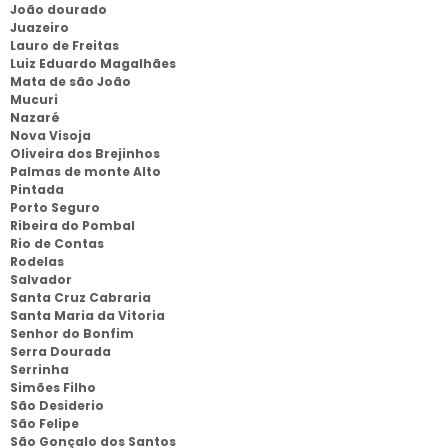
João dourado
Juazeiro
Lauro de Freitas
Luiz Eduardo Magalhães
Mata de são João
Mucuri
Nazaré
Nova Visoja
Oliveira dos Brejinhos
Palmas de monte Alto
Pintada
Porto Seguro
Ribeira do Pombal
Rio de Contas
Rodelas
Salvador
Santa Cruz Cabraria
Santa Maria da Vitoria
Senhor do Bonfim
Serra Dourada
Serrinha
Simões Filho
São Desiderio
São Felipe
São Gonçalo dos Santos