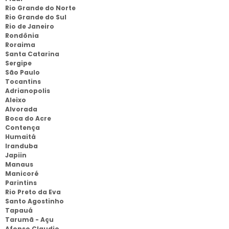
Rio Grande do Norte
Rio Grande do Sul
Rio de Janeiro
Rondônia
Roraima
Santa Catarina
Sergipe
São Paulo
Tocantins
Adrianopolis
Aleixo
Alvorada
Boca do Acre
Contença
Humaitá
Iranduba
Japiin
Manaus
Manicoré
Parintins
Rio Preto da Eva
Santo Agostinho
Tapauá
Tarumã - Açu
Afonso Claudio