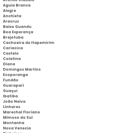
Aguia Branca
Alegre
Anchieta
Aracruz
Baixo Guandu
Boa Esperança
Brejotuba
Cachoeira de Itapemirim
Cariacica
Castelo
Colatina
Diana
Domingos Martins
Ecoporanga
Fundão
Guarapari
Guaçui
Ibatiba
João Neiva
Linhares
Marechal Floriano
Mimoso do Sul
Montanha
Nova Venecia