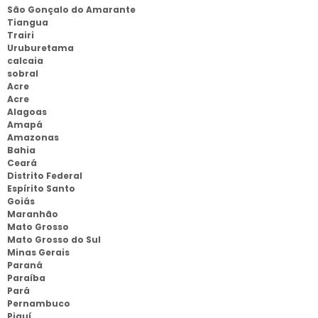
São Gonçalo do Amarante
Tiangua
Trairi
Uruburetama
calcaia
sobral
Acre
Acre
Alagoas
Amapá
Amazonas
Bahia
Ceará
Distrito Federal
Espírito Santo
Goiás
Maranhão
Mato Grosso
Mato Grosso do Sul
Minas Gerais
Paraná
Paraíba
Pará
Pernambuco
Piauí