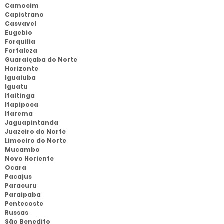
Camocim
Capistrano
Casvavel
Eugebio
Forquilia
Fortaleza
Guaraiçaba do Norte
Horizonte
Iguaiuba
Iguatu
Itaitinga
Itapipoca
Itarema
Jaguapintanda
Juazeiro do Norte
Limoeiro do Norte
Mucambo
Novo Horiente
Ocara
Pacajus
Paracuru
Paraipaba
Pentecoste
Russas
São Benedito