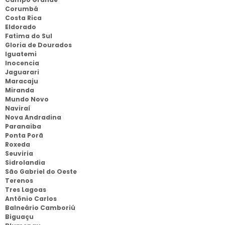
Corumbá
Costa Rica
Eldorado
Fatima do Sul
Gloria de Dourados
Iguatemi
Inocencia
Jaguarari
Maracaju
Miranda
Mundo Novo
Naviraí
Nova Andradina
Paranaiba
Ponta Porã
Roxeda
Seuviria
Sidrolandia
São Gabriel do Oeste
Terenos
Tres Lagoas
Antônio Carlos
Balneário Camboriú
Biguaçu