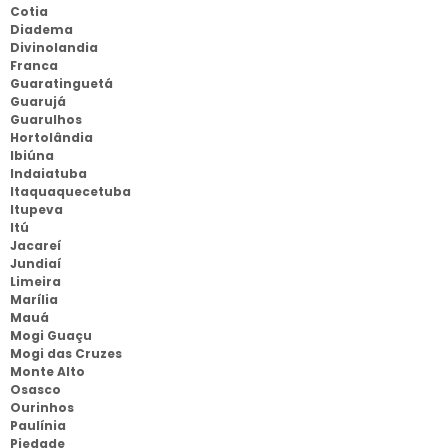
Cotia
Diadema
Divinolandia
Franca
Guaratinguetá
Guarujá
Guarulhos
Hortolândia
Ibiúna
Indaiatuba
Itaquaquecetuba
Itupeva
Itú
Jacareí
Jundiaí
Limeira
Marília
Mauá
Mogi Guaçu
Mogi das Cruzes
Monte Alto
Osasco
Ourinhos
Paulínia
Piedade