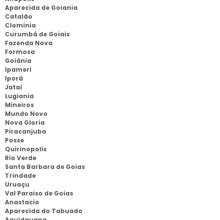
Aparecida de Goiania
Catalão
Clominia
Curumbá de Goiais
Fazenda Nova
Formosa
Goiânia
Ipameri
Iporá
Jataí
Lugiania
Mineiros
Mundo Novo
Nova Gloria
Piracanjuba
Posse
Quirinopolis
Rio Verde
Santa Barbara de Goias
Trindade
Uruaçu
Val Paraiso de Goias
Anastacio
Aparecida do Tabuado
Aquidauana