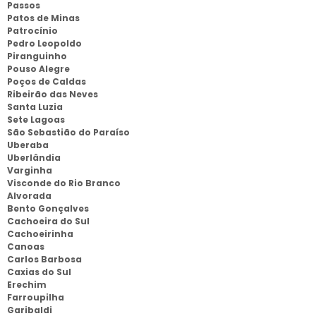
Passos
Patos de Minas
Patrocínio
Pedro Leopoldo
Piranguinho
Pouso Alegre
Poços de Caldas
Ribeirão das Neves
Santa Luzia
Sete Lagoas
São Sebastião do Paraíso
Uberaba
Uberlândia
Varginha
Visconde do Rio Branco
Alvorada
Bento Gonçalves
Cachoeira do Sul
Cachoeirinha
Canoas
Carlos Barbosa
Caxias do Sul
Erechim
Farroupilha
Garibaldi