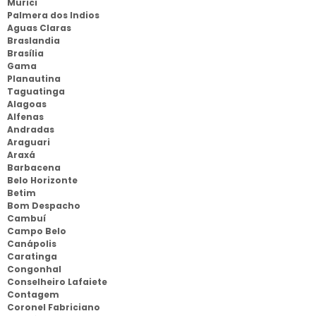
Murici
Palmera dos Indios
Aguas Claras
Braslandia
Brasília
Gama
Planautina
Taguatinga
Alagoas
Alfenas
Andradas
Araguari
Araxá
Barbacena
Belo Horizonte
Betim
Bom Despacho
Cambuí
Campo Belo
Canápolis
Caratinga
Congonhal
Conselheiro Lafaiete
Contagem
Coronel Fabriciano