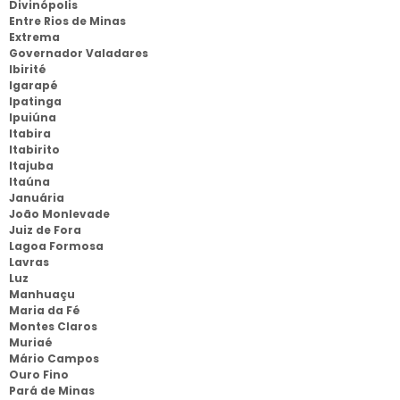
Divinópolis
Entre Rios de Minas
Extrema
Governador Valadares
Ibirité
Igarapé
Ipatinga
Ipuiúna
Itabira
Itabirito
Itajuba
Itaúna
Januária
João Monlevade
Juiz de Fora
Lagoa Formosa
Lavras
Luz
Manhuaçu
Maria da Fé
Montes Claros
Muriaé
Mário Campos
Ouro Fino
Pará de Minas