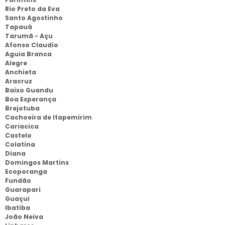
Rio Preto da Eva
Santo Agostinho
Tapauá
Tarumã - Açu
Afonso Claudio
Aguia Branca
Alegre
Anchieta
Aracruz
Baixo Guandu
Boa Esperança
Brejotuba
Cachoeira de Itapemirim
Cariacica
Castelo
Colatina
Diana
Domingos Martins
Ecoporanga
Fundão
Guarapari
Guaçui
Ibatiba
João Neiva