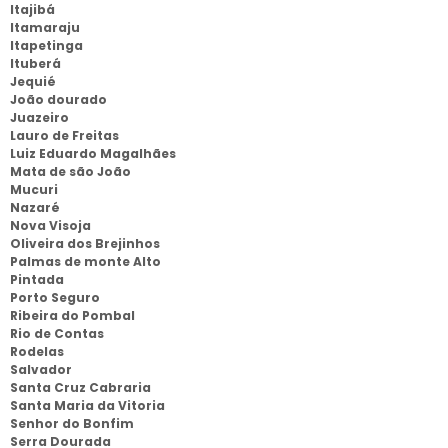
Itajibá
Itamaraju
Itapetinga
Ituberá
Jequié
João dourado
Juazeiro
Lauro de Freitas
Luiz Eduardo Magalhães
Mata de são João
Mucuri
Nazaré
Nova Visoja
Oliveira dos Brejinhos
Palmas de monte Alto
Pintada
Porto Seguro
Ribeira do Pombal
Rio de Contas
Rodelas
Salvador
Santa Cruz Cabraria
Santa Maria da Vitoria
Senhor do Bonfim
Serra Dourada