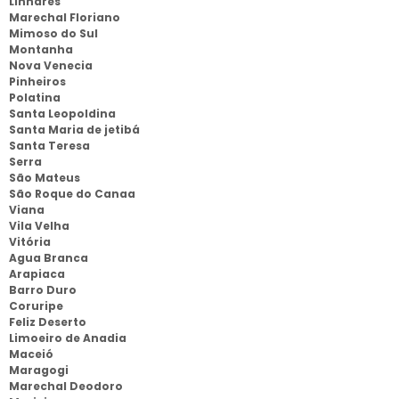
Linhares
Marechal Floriano
Mimoso do Sul
Montanha
Nova Venecia
Pinheiros
Polatina
Santa Leopoldina
Santa Maria de jetibá
Santa Teresa
Serra
São Mateus
São Roque do Canaa
Viana
Vila Velha
Vitória
Agua Branca
Arapiaca
Barro Duro
Coruripe
Feliz Deserto
Limoeiro de Anadia
Maceió
Maragogi
Marechal Deodoro