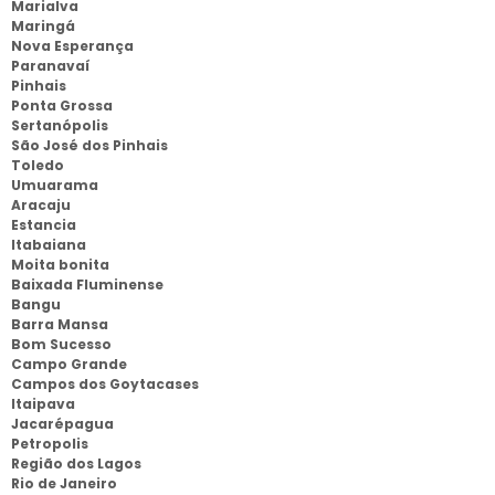
Marialva
Maringá
Nova Esperança
Paranavaí
Pinhais
Ponta Grossa
Sertanópolis
São José dos Pinhais
Toledo
Umuarama
Aracaju
Estancia
Itabaiana
Moita bonita
Baixada Fluminense
Bangu
Barra Mansa
Bom Sucesso
Campo Grande
Campos dos Goytacases
Itaipava
Jacarépagua
Petropolis
Região dos Lagos
Rio de Janeiro