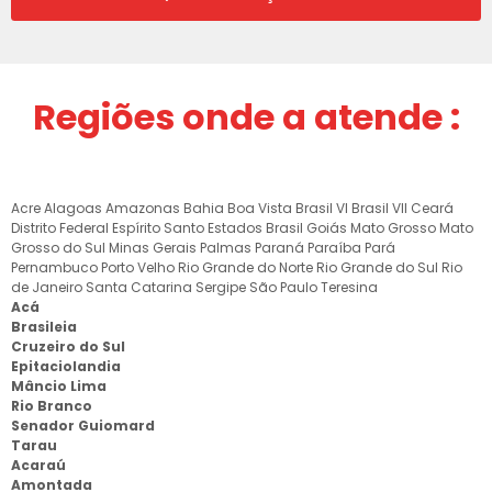
Regiões onde a atende :
Acre
Alagoas
Amazonas
Bahia
Boa Vista
Brasil VI
Brasil VII
Ceará
Distrito Federal
Espírito Santo
Estados Brasil
Goiás
Mato Grosso
Mato
Grosso do Sul
Minas Gerais
Palmas
Paraná
Paraíba
Pará
Pernambuco
Porto Velho
Rio Grande do Norte
Rio Grande do Sul
Rio
de Janeiro
Santa Catarina
Sergipe
São Paulo
Teresina
Acá
Brasileia
Cruzeiro do Sul
Epitaciolandia
Mâncio Lima
Rio Branco
Senador Guiomard
Tarau
Acaraú
Amontada