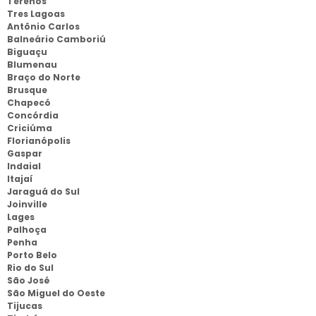
Terenos
Tres Lagoas
Antônio Carlos
Balneário Camboriú
Biguaçu
Blumenau
Braço do Norte
Brusque
Chapecó
Concórdia
Criciúma
Florianópolis
Gaspar
Indaial
Itajaí
Jaraguá do Sul
Joinville
Lages
Palhoça
Penha
Porto Belo
Rio do Sul
São José
São Miguel do Oeste
Tijucas