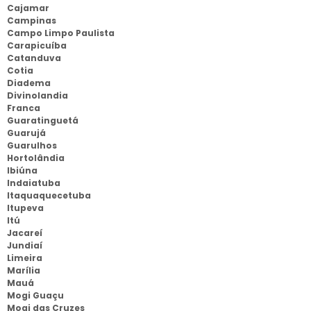
Cajamar
Campinas
Campo Limpo Paulista
Carapicuíba
Catanduva
Cotia
Diadema
Divinolandia
Franca
Guaratinguetá
Guarujá
Guarulhos
Hortolândia
Ibiúna
Indaiatuba
Itaquaquecetuba
Itupeva
Itú
Jacareí
Jundiaí
Limeira
Marília
Mauá
Mogi Guaçu
Mogi das Cruzes