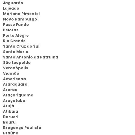
Jaguarão
Lajeado
Mariana Pimentel
Novo Hamburgo
Passo Fundo
Pelotas
Porto Alegre
Rio Grande
Santa Cruz do Sul
Santa Maria
Santo Antônio da Patrulha
São Leopoldo
Veranópolis
Viamão
Americana
Araraquara
Araras
Araçariguama
Araçatuba
Arujá
Atibaia
Barueri
Bauru
Bragança Paulista
Braúna