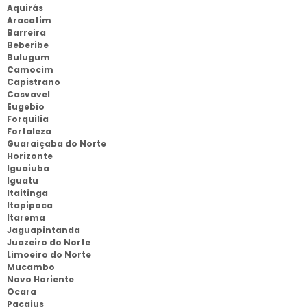
Aquirás
Aracatim
Barreira
Beberibe
Bulugum
Camocim
Capistrano
Casvavel
Eugebio
Forquilia
Fortaleza
Guaraiçaba do Norte
Horizonte
Iguaiuba
Iguatu
Itaitinga
Itapipoca
Itarema
Jaguapintanda
Juazeiro do Norte
Limoeiro do Norte
Mucambo
Novo Horiente
Ocara
Pacajus