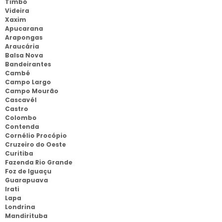
Timbó
Videira
Xaxim
Apucarana
Arapongas
Araucária
Balsa Nova
Bandeirantes
Cambé
Campo Largo
Campo Mourão
Cascavél
Castro
Colombo
Contenda
Cornélio Procópio
Cruzeiro do Oeste
Curitiba
Fazenda Rio Grande
Foz de Iguaçu
Guarapuava
Irati
Lapa
Londrina
Mandirituba