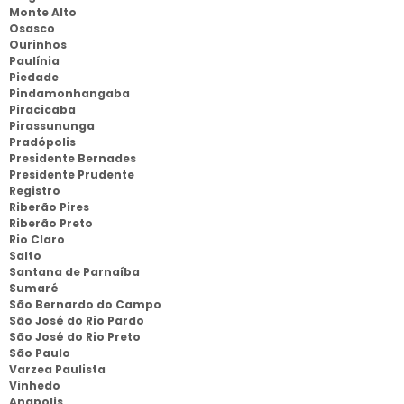
Monte Alto
Osasco
Ourinhos
Paulínia
Piedade
Pindamonhangaba
Piracicaba
Pirassununga
Pradópolis
Presidente Bernades
Presidente Prudente
Registro
Riberão Pires
Riberão Preto
Rio Claro
Salto
Santana de Parnaíba
Sumaré
São Bernardo do Campo
São José do Rio Pardo
São José do Rio Preto
São Paulo
Varzea Paulista
Vinhedo
Anapolis