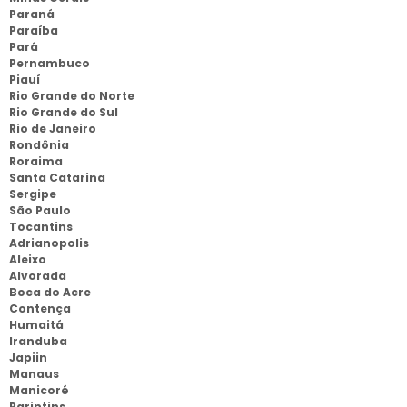
Paraná
Paraíba
Pará
Pernambuco
Piauí
Rio Grande do Norte
Rio Grande do Sul
Rio de Janeiro
Rondônia
Roraima
Santa Catarina
Sergipe
São Paulo
Tocantins
Adrianopolis
Aleixo
Alvorada
Boca do Acre
Contença
Humaitá
Iranduba
Japiin
Manaus
Manicoré
Parintins