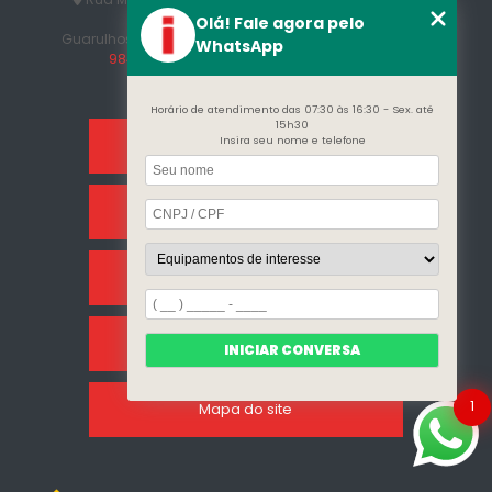
Afonso
Olá! Fale agora pelo
Guarulhos - SP - CEP: 07215-230
(11) 3296-7700
(11)
WhatsApp
98409-5498
contato@incalfer.com.br
Horário de atendimento das 07:30 às 16:30 - Sex. até
15h30
Insira seu nome e telefone
Home
Sobre Nós
Categorias
Clientes
INICIAR CONVERSA
1
Mapa do site