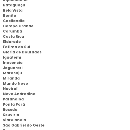
Bataguaçu
Bela Vista
Bonito
Cacilandia
Campo Grande
Corumbá
Costa Rica
Eldorado
Fatima do Sul
Gloria de Dourados
Iguatemi
Inocencia
Jaguarari
Maracaju
Miranda
Mundo Novo
Naviraí
Nova Andradina
Paranaiba
Ponta Porã
Roxeda
Seuviria
Sidrolandia
São Gabriel do Oeste