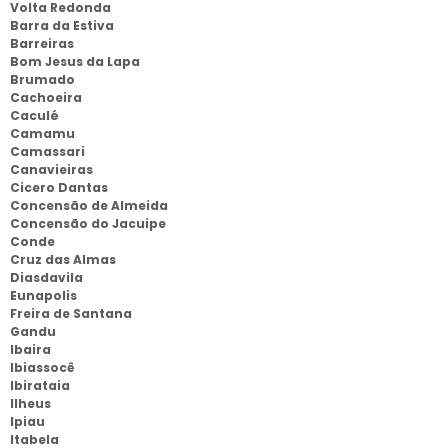
Volta Redonda
Barra da Estiva
Barreiras
Bom Jesus da Lapa
Brumado
Cachoeira
Caculé
Camamu
Camassari
Canavieiras
Cicero Dantas
Concensão de Almeida
Concensão do Jacuipe
Conde
Cruz das Almas
Diasdavila
Eunapolis
Freira de Santana
Gandu
Ibaira
Ibiassocê
Ibirataia
Ilheus
Ipiau
Itabela