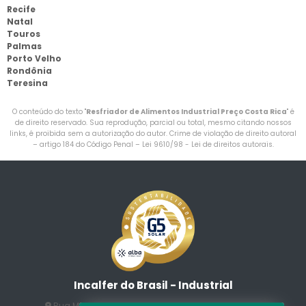
Recife
Natal
Touros
Palmas
Porto Velho
Rondônia
Teresina
O conteúdo do texto "
Resfriador de Alimentos Industrial Preço Costa Rica
" é
de direito reservado. Sua reprodução, parcial ou total, mesmo citando nossos
links, é proibida sem a autorização do autor. Crime de violação de direito autoral
– artigo 184 do Código Penal –
Lei 9610/98 - Lei de direitos autorais
.
Incalfer do Brasil - Industrial
Rua Manuel Jesus Fernandes , 172 - Jardim Santo