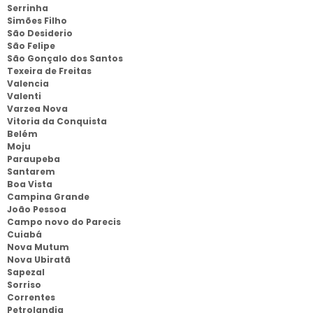
Serrinha
Simões Filho
São Desiderio
São Felipe
São Gonçalo dos Santos
Texeira de Freitas
Valencia
Valenti
Varzea Nova
Vitoria da Conquista
Belém
Moju
Paraupeba
Santarem
Boa Vista
Campina Grande
João Pessoa
Campo novo do Parecis
Cuiabá
Nova Mutum
Nova Ubiratã
Sapezal
Sorriso
Correntes
Petrolandia