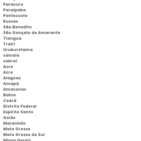
Paracuru
Paraipaba
Pentecoste
Russas
São Benedito
São Gonçalo do Amarante
Tiangua
Trairi
Uruburetama
calcaia
sobral
Acre
Acre
Alagoas
Amapá
Amazonas
Bahia
Ceará
Distrito Federal
Espírito Santo
Goiás
Maranhão
Mato Grosso
Mato Grosso do Sul
Minas Gerais