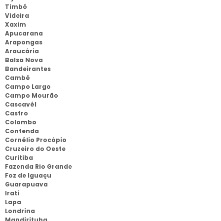
Timbó
Videira
Xaxim
Apucarana
Arapongas
Araucária
Balsa Nova
Bandeirantes
Cambé
Campo Largo
Campo Mourão
Cascavél
Castro
Colombo
Contenda
Cornélio Procópio
Cruzeiro do Oeste
Curitiba
Fazenda Rio Grande
Foz de Iguaçu
Guarapuava
Irati
Lapa
Londrina
Mandirituba