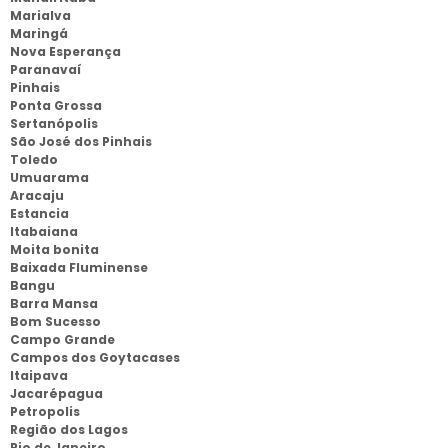
Marialva
Maringá
Nova Esperança
Paranavaí
Pinhais
Ponta Grossa
Sertanópolis
São José dos Pinhais
Toledo
Umuarama
Aracaju
Estancia
Itabaiana
Moita bonita
Baixada Fluminense
Bangu
Barra Mansa
Bom Sucesso
Campo Grande
Campos dos Goytacases
Itaipava
Jacarépagua
Petropolis
Região dos Lagos
Rio de Janeiro