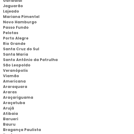
Garibaldi
Jaguarão
Lajeado
Mariana Pimentel
Novo Hamburgo
Passo Fundo
Pelotas
Porto Alegre
Rio Grande
Santa Cruz do Sul
Santa Maria
Santo Antônio da Patrulha
São Leopoldo
Veranópolis
Viamão
Americana
Araraquara
Araras
Araçariguama
Araçatuba
Arujá
Atibaia
Barueri
Bauru
Bragança Paulista