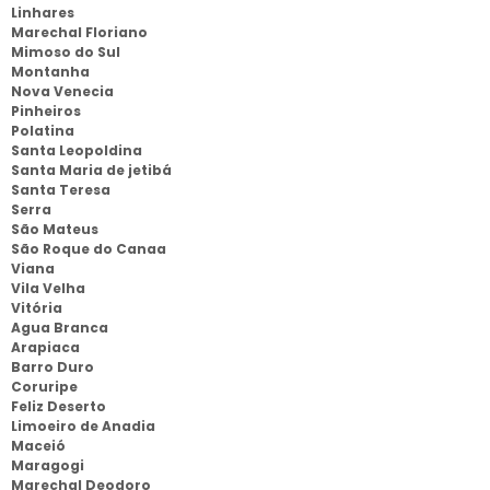
Linhares
Marechal Floriano
Mimoso do Sul
Montanha
Nova Venecia
Pinheiros
Polatina
Santa Leopoldina
Santa Maria de jetibá
Santa Teresa
Serra
São Mateus
São Roque do Canaa
Viana
Vila Velha
Vitória
Agua Branca
Arapiaca
Barro Duro
Coruripe
Feliz Deserto
Limoeiro de Anadia
Maceió
Maragogi
Marechal Deodoro