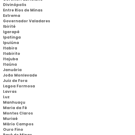
Divinópolis
Entre Rios de Minas
Extrema
Governador Valadares
Ibirité
Igarapé
Ipatinga
Ipuiúna
Itabira
Itabirito
Itajuba
Itaúna
Januária
João Monlevade
Juiz de Fora
Lagoa Formosa
Lavras
Luz
Manhuaçu
Maria da Fé
Montes Claros
Muriaé
Mário Campos
Ouro Fino
Pará de Minas