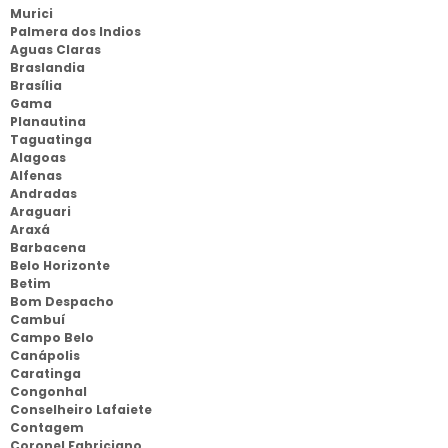
Murici
Palmera dos Indios
Aguas Claras
Braslandia
Brasília
Gama
Planautina
Taguatinga
Alagoas
Alfenas
Andradas
Araguari
Araxá
Barbacena
Belo Horizonte
Betim
Bom Despacho
Cambuí
Campo Belo
Canápolis
Caratinga
Congonhal
Conselheiro Lafaiete
Contagem
Coronel Fabriciano