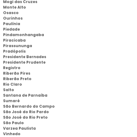
Mogi das Cruzes
Monte Alto
Osasco
Ourinhos
Paulínia
Piedade
Pindamonhangaba
Piracicaba
Pirassununga
Pradópolis
Presidente Bernades
Presidente Prudente
Registro
Riberão Pires
Riberão Preto
Rio Claro
Salto
Santana de Parnaíba
Sumaré
São Bernardo do Campo
São José do Rio Pardo
São José do Rio Preto
São Paulo
Varzea Paulista
Vinhedo