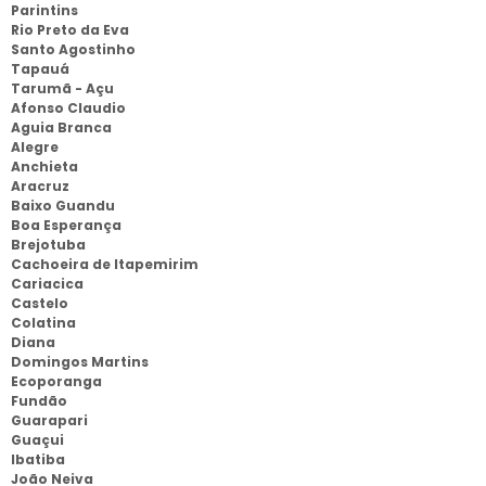
Parintins
Rio Preto da Eva
Santo Agostinho
Tapauá
Tarumã - Açu
Afonso Claudio
Aguia Branca
Alegre
Anchieta
Aracruz
Baixo Guandu
Boa Esperança
Brejotuba
Cachoeira de Itapemirim
Cariacica
Castelo
Colatina
Diana
Domingos Martins
Ecoporanga
Fundão
Guarapari
Guaçui
Ibatiba
João Neiva