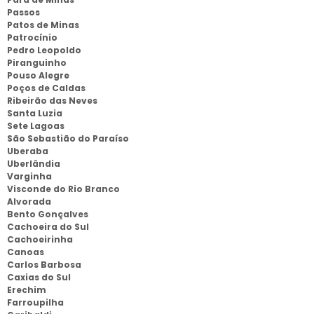
Passos
Patos de Minas
Patrocínio
Pedro Leopoldo
Piranguinho
Pouso Alegre
Poços de Caldas
Ribeirão das Neves
Santa Luzia
Sete Lagoas
São Sebastião do Paraíso
Uberaba
Uberlândia
Varginha
Visconde do Rio Branco
Alvorada
Bento Gonçalves
Cachoeira do Sul
Cachoeirinha
Canoas
Carlos Barbosa
Caxias do Sul
Erechim
Farroupilha