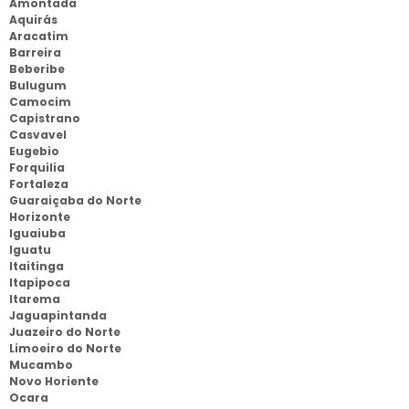
Amontada
Aquirás
Aracatim
Barreira
Beberibe
Bulugum
Camocim
Capistrano
Casvavel
Eugebio
Forquilia
Fortaleza
Guaraiçaba do Norte
Horizonte
Iguaiuba
Iguatu
Itaitinga
Itapipoca
Itarema
Jaguapintanda
Juazeiro do Norte
Limoeiro do Norte
Mucambo
Novo Horiente
Ocara