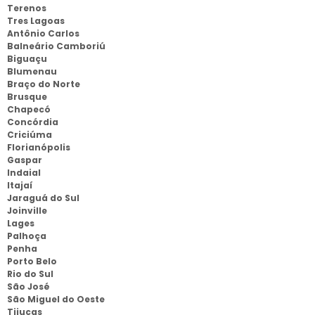
Terenos
Tres Lagoas
Antônio Carlos
Balneário Camboriú
Biguaçu
Blumenau
Braço do Norte
Brusque
Chapecó
Concórdia
Criciúma
Florianópolis
Gaspar
Indaial
Itajaí
Jaraguá do Sul
Joinville
Lages
Palhoça
Penha
Porto Belo
Rio do Sul
São José
São Miguel do Oeste
Tijucas