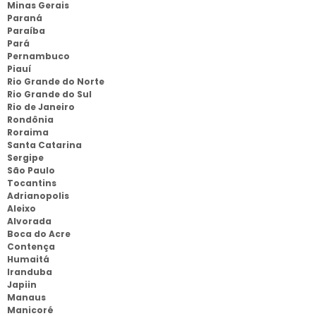
Minas Gerais
Paraná
Paraíba
Pará
Pernambuco
Piauí
Rio Grande do Norte
Rio Grande do Sul
Rio de Janeiro
Rondônia
Roraima
Santa Catarina
Sergipe
São Paulo
Tocantins
Adrianopolis
Aleixo
Alvorada
Boca do Acre
Contença
Humaitá
Iranduba
Japiin
Manaus
Manicoré