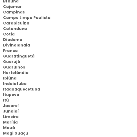
Braúna
Cajamar
Campinas
Campo Limpo Paulista
Carapicuíba
Catanduva
Cotia
Diadema
Divinolandia
Franca
Guaratinguetá
Guarujá
Guarulhos
Hortolândia
Ibiúna
Indaiatuba
Itaquaquecetuba
Itupeva
Itú
Jacareí
Jundiaí
Limeira
Marília
Mauá
Mogi Guaçu