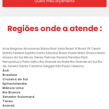
Quero meu orçamento
Regiões onde a atende :
Acre
Alagoas
Amazonas
Bahia
Boa Vista
Brasil VI
Brasil VII
Ceará
Distrito Federal
Espírito Santo
Estados Brasil
Goiás
Mato Grosso
Mato
Grosso do Sul
Minas Gerais
Palmas
Paraná
Paraíba
Pará
Pernambuco
Porto Velho
Rio Grande do Norte
Rio Grande do Sul
Rio
de Janeiro
Santa Catarina
Sergipe
São Paulo
Teresina
Acá
Brasileia
Cruzeiro do Sul
Epitaciolandia
Mâncio Lima
Rio Branco
Senador Guiomard
Tarau
Acaraú