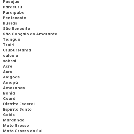
Pacajus
Paracuru
Paraipaba
Pentecoste
Russas
São Benedito
São Gonçalo do Amarante
Tiangua
Trairi
Uruburetama
calcaia
sobral
Acre
Acre
Alagoas
Amapá
Amazonas
Bahia
Ceará
Distrito Federal
Espírito Santo
Goiás
Maranhão
Mato Grosso
Mato Grosso do Sul