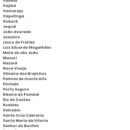
Itabela
Itajibá
Itamaraju
Itapetinga
Ituberá
Jequié
João dourado
Juazeiro
Lauro de Freitas
Luiz Eduardo Magalhães
Mata de são João
Mucuri
Nazaré
Nova Visoja
Oliveira dos Brejinhos
Palmas de monte Alto
Pintada
Porto Seguro
Ribeira do Pombal
Rio de Contas
Rodelas
Salvador
Santa Cruz Cabraria
Santa Maria da Vitoria
Senhor do Bonfim