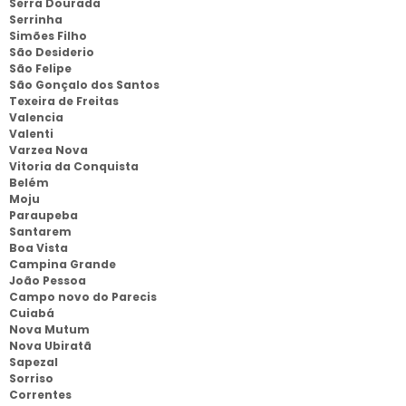
Serra Dourada
Serrinha
Simões Filho
São Desiderio
São Felipe
São Gonçalo dos Santos
Texeira de Freitas
Valencia
Valenti
Varzea Nova
Vitoria da Conquista
Belém
Moju
Paraupeba
Santarem
Boa Vista
Campina Grande
João Pessoa
Campo novo do Parecis
Cuiabá
Nova Mutum
Nova Ubiratã
Sapezal
Sorriso
Correntes