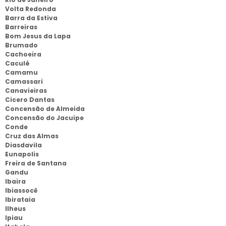
Volta Redonda
Barra da Estiva
Barreiras
Bom Jesus da Lapa
Brumado
Cachoeira
Caculé
Camamu
Camassari
Canavieiras
Cicero Dantas
Concensão de Almeida
Concensão do Jacuipe
Conde
Cruz das Almas
Diasdavila
Eunapolis
Freira de Santana
Gandu
Ibaira
Ibiassocê
Ibirataia
Ilheus
Ipiau