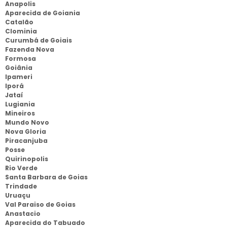
Anapolis
Aparecida de Goiania
Catalão
Clominia
Curumbá de Goiais
Fazenda Nova
Formosa
Goiânia
Ipameri
Iporá
Jataí
Lugiania
Mineiros
Mundo Novo
Nova Gloria
Piracanjuba
Posse
Quirinopolis
Rio Verde
Santa Barbara de Goias
Trindade
Uruaçu
Val Paraiso de Goias
Anastacio
Aparecida do Tabuado