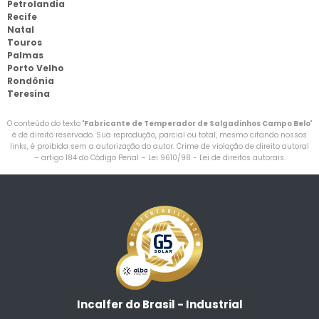
Petrolandia
Recife
Natal
Touros
Palmas
Porto Velho
Rondônia
Teresina
O conteúdo do texto "
Fabricante de Temperador de Salgadinhos Campo Belo
"
é de direito reservado. Sua reprodução, parcial ou total, mesmo citando nossos
links, é proibida sem a autorização do autor. Crime de violação de direito autoral
– artigo 184 do Código Penal –
Lei 9610/98 - Lei de direitos autorais
.
Incalfer do Brasil - Industrial