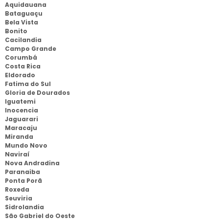
Aquidauana
Bataguaçu
Bela Vista
Bonito
Cacilandia
Campo Grande
Corumbá
Costa Rica
Eldorado
Fatima do Sul
Gloria de Dourados
Iguatemi
Inocencia
Jaguarari
Maracaju
Miranda
Mundo Novo
Naviraí
Nova Andradina
Paranaiba
Ponta Porã
Roxeda
Seuviria
Sidrolandia
São Gabriel do Oeste