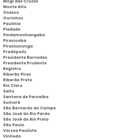
Mogi das Cruzes
Monte Alto
Osasco
Ourinhos
Paulínia
Piedade
Pindamonhangaba
Piracicaba
Pirassununga
Pradópolis
Presidente Bernades
Presidente Prudente
Registro
Riberão Pires
Riberão Preto
Rio Claro
Salto
Santana de Parnaíba
Sumaré
São Bernardo do Campo
São José do Rio Pardo
São José do Rio Preto
São Paulo
Varzea Paulista
Vinhedo