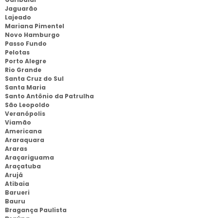
Jaguarão
Lajeado
Mariana Pimentel
Novo Hamburgo
Passo Fundo
Pelotas
Porto Alegre
Rio Grande
Santa Cruz do Sul
Santa Maria
Santo Antônio da Patrulha
São Leopoldo
Veranópolis
Viamão
Americana
Araraquara
Araras
Araçariguama
Araçatuba
Arujá
Atibaia
Barueri
Bauru
Bragança Paulista