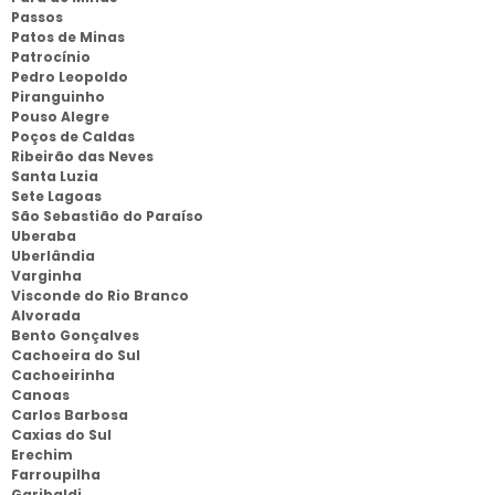
Passos
Patos de Minas
Patrocínio
Pedro Leopoldo
Piranguinho
Pouso Alegre
Poços de Caldas
Ribeirão das Neves
Santa Luzia
Sete Lagoas
São Sebastião do Paraíso
Uberaba
Uberlândia
Varginha
Visconde do Rio Branco
Alvorada
Bento Gonçalves
Cachoeira do Sul
Cachoeirinha
Canoas
Carlos Barbosa
Caxias do Sul
Erechim
Farroupilha
Garibaldi