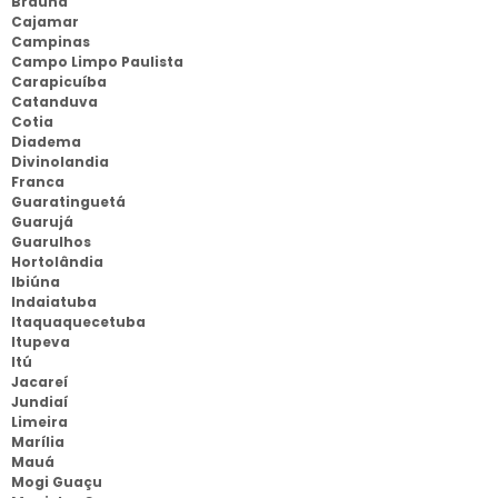
Braúna
Cajamar
Campinas
Campo Limpo Paulista
Carapicuíba
Catanduva
Cotia
Diadema
Divinolandia
Franca
Guaratinguetá
Guarujá
Guarulhos
Hortolândia
Ibiúna
Indaiatuba
Itaquaquecetuba
Itupeva
Itú
Jacareí
Jundiaí
Limeira
Marília
Mauá
Mogi Guaçu