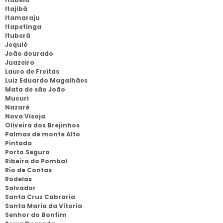
Itajibá
Itamaraju
Itapetinga
Ituberá
Jequié
João dourado
Juazeiro
Lauro de Freitas
Luiz Eduardo Magalhães
Mata de são João
Mucuri
Nazaré
Nova Visoja
Oliveira dos Brejinhos
Palmas de monte Alto
Pintada
Porto Seguro
Ribeira do Pombal
Rio de Contas
Rodelas
Salvador
Santa Cruz Cabraria
Santa Maria da Vitoria
Senhor do Bonfim