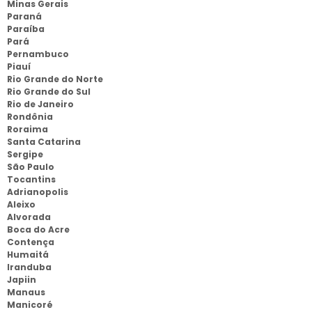
Minas Gerais
Paraná
Paraíba
Pará
Pernambuco
Piauí
Rio Grande do Norte
Rio Grande do Sul
Rio de Janeiro
Rondônia
Roraima
Santa Catarina
Sergipe
São Paulo
Tocantins
Adrianopolis
Aleixo
Alvorada
Boca do Acre
Contença
Humaitá
Iranduba
Japiin
Manaus
Manicoré