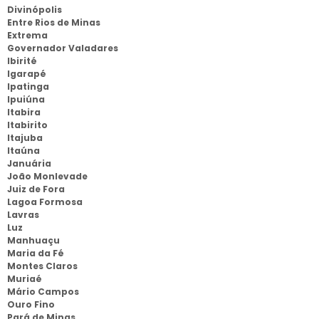
Divinópolis
Entre Rios de Minas
Extrema
Governador Valadares
Ibirité
Igarapé
Ipatinga
Ipuiúna
Itabira
Itabirito
Itajuba
Itaúna
Januária
João Monlevade
Juiz de Fora
Lagoa Formosa
Lavras
Luz
Manhuaçu
Maria da Fé
Montes Claros
Muriaé
Mário Campos
Ouro Fino
Pará de Minas