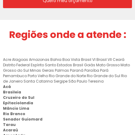
Quero meu orçamento
Regiões onde a atende :
Acre
Alagoas
Amazonas
Bahia
Boa Vista
Brasil VI
Brasil VII
Ceará
Distrito Federal
Espírito Santo
Estados Brasil
Goiás
Mato Grosso
Mato
Grosso do Sul
Minas Gerais
Palmas
Paraná
Paraíba
Pará
Pernambuco
Porto Velho
Rio Grande do Norte
Rio Grande do Sul
Rio
de Janeiro
Santa Catarina
Sergipe
São Paulo
Teresina
Acá
Brasileia
Cruzeiro do Sul
Epitaciolandia
Mâncio Lima
Rio Branco
Senador Guiomard
Tarau
Acaraú