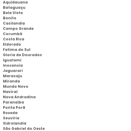
Aquidauana
Bataguaçu
Bela Vista
Bonito
Cacilandia
Campo Grande
Corumbá
Costa Rica
Eldorado
Fatima do Sul
Gloria de Dourados
Iguatemi
Inocencia
Jaguarari
Maracaju
Miranda
Mundo Novo
Naviraí
Nova Andradina
Paranaiba
Ponta Porã
Roxeda
Seuviria
Sidrolandia
São Gabriel do Oeste