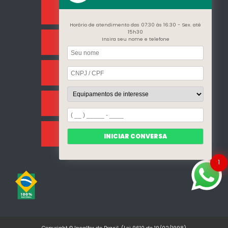
Rua Manuel Jesus Fernandes , 172 - Jardim Santo
Afonso
Guarulhos - SP - CEP: 07215-230
(11) 3296-7700
(11)
Horário de atendimento das 07:30 às 16:30 - Sex. até
98409-5498
contato@incalfer.com.br
15h30
Insira seu nome e telefone
Home
Sobre Nós
Categorias
INICIAR CONVERSA
1
Clientes
Mapa do site