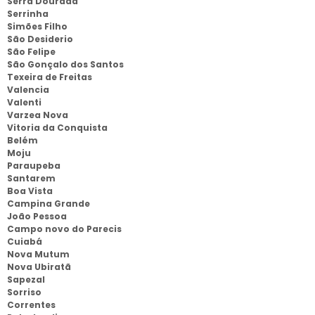
Serra Dourada
Serrinha
Simões Filho
São Desiderio
São Felipe
São Gonçalo dos Santos
Texeira de Freitas
Valencia
Valenti
Varzea Nova
Vitoria da Conquista
Belém
Moju
Paraupeba
Santarem
Boa Vista
Campina Grande
João Pessoa
Campo novo do Parecis
Cuiabá
Nova Mutum
Nova Ubiratã
Sapezal
Sorriso
Correntes