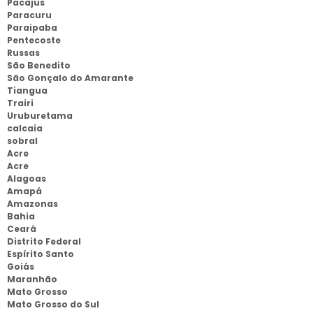
Pacajus
Paracuru
Paraipaba
Pentecoste
Russas
São Benedito
São Gonçalo do Amarante
Tiangua
Trairi
Uruburetama
calcaia
sobral
Acre
Acre
Alagoas
Amapá
Amazonas
Bahia
Ceará
Distrito Federal
Espírito Santo
Goiás
Maranhão
Mato Grosso
Mato Grosso do Sul