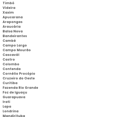
Timbó
Videira
Xaxim
Apucarana
Arapongas
Araucária
Balsa Nova
Bandeirantes
Cambé
Campo Largo
Campo Mourão
Cascavél
Castro
Colombo
Contenda
Cornélio Procópio
Cruzeiro do Oeste
Curitiba
Fazenda Rio Grande
Foz de Iguaçu
Guarapuava
Irati
Lapa
Londrina
Mandirituba