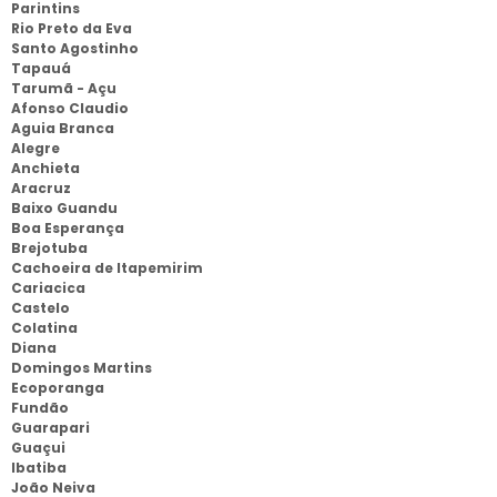
Parintins
Rio Preto da Eva
Santo Agostinho
Tapauá
Tarumã - Açu
Afonso Claudio
Aguia Branca
Alegre
Anchieta
Aracruz
Baixo Guandu
Boa Esperança
Brejotuba
Cachoeira de Itapemirim
Cariacica
Castelo
Colatina
Diana
Domingos Martins
Ecoporanga
Fundão
Guarapari
Guaçui
Ibatiba
João Neiva