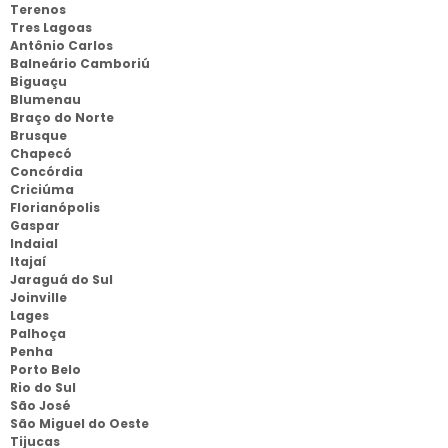
Terenos
Tres Lagoas
Antônio Carlos
Balneário Camboriú
Biguaçu
Blumenau
Braço do Norte
Brusque
Chapecó
Concórdia
Criciúma
Florianópolis
Gaspar
Indaial
Itajaí
Jaraguá do Sul
Joinville
Lages
Palhoça
Penha
Porto Belo
Rio do Sul
São José
São Miguel do Oeste
Tijucas