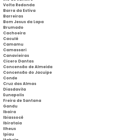
Volta Redonda
Barra da Estiva
Barreiras
Bom Jesus da Lapa
Brumado
Cachoeira
Caculé
Camamu
Camassari
Canavieiras
Cicero Dantas
Concensão de Almeida
Concensão do Jacuipe
Conde
Cruz das Almas
Diasdavila
Eunapolis
Freira de Santana
Gandu
Ibaira
Ibiassocê
Ibirataia
Ilheus
Ipiau
Itabela