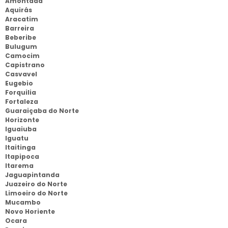
Amontada
Aquirás
Aracatim
Barreira
Beberibe
Bulugum
Camocim
Capistrano
Casvavel
Eugebio
Forquilia
Fortaleza
Guaraiçaba do Norte
Horizonte
Iguaiuba
Iguatu
Itaitinga
Itapipoca
Itarema
Jaguapintanda
Juazeiro do Norte
Limoeiro do Norte
Mucambo
Novo Horiente
Ocara