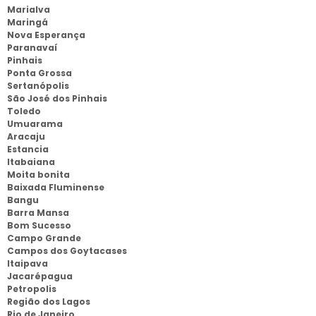
Marialva
Maringá
Nova Esperança
Paranavaí
Pinhais
Ponta Grossa
Sertanópolis
São José dos Pinhais
Toledo
Umuarama
Aracaju
Estancia
Itabaiana
Moita bonita
Baixada Fluminense
Bangu
Barra Mansa
Bom Sucesso
Campo Grande
Campos dos Goytacases
Itaipava
Jacarépagua
Petropolis
Região dos Lagos
Rio de Janeiro