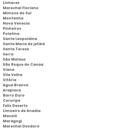
Linhares
Marechal Floriano
Mimoso do Sul
Montanha
Nova Venecia
Pinheiros
Polatina
Santa Leopoldina
Santa Maria de jetibá
Santa Teresa
Serra
São Mateus
São Roque do Canaa
Viana
Vila Velha
Vitória
Agua Branca
Arapiaca
Barro Duro
Coruripe
Feliz Deserto
Limoeiro de Anadia
Maceió
Maragogi
Marechal Deodoro