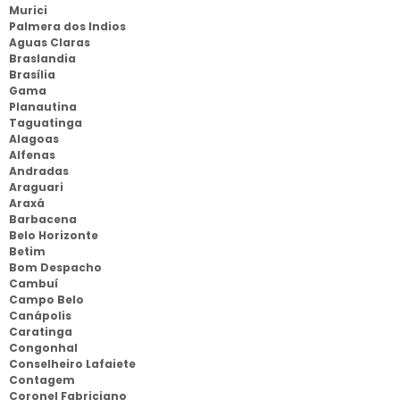
Murici
Palmera dos Indios
Aguas Claras
Braslandia
Brasília
Gama
Planautina
Taguatinga
Alagoas
Alfenas
Andradas
Araguari
Araxá
Barbacena
Belo Horizonte
Betim
Bom Despacho
Cambuí
Campo Belo
Canápolis
Caratinga
Congonhal
Conselheiro Lafaiete
Contagem
Coronel Fabriciano