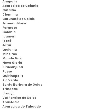
Anapolis
Aparecida de Goiania
Catalão
Clominia
Curumbá de Goiais
Fazenda Nova
Formosa
Goiânia
Ipameri
Iporá
Jataí
Lugiania
Mineiros
Mundo Novo
Nova Gloria
Piracanjuba
Posse
Quirinopolis
Rio Verde
Santa Barbara de Goias
Trindade
Uruaçu
Val Paraiso de Goias
Anastacio
Aparecida do Tabuado