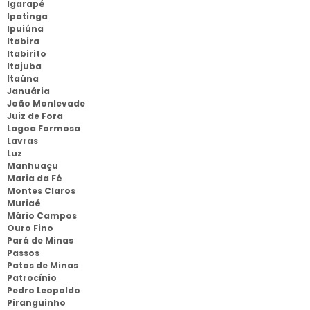
Igarapé
Ipatinga
Ipuiúna
Itabira
Itabirito
Itajuba
Itaúna
Januária
João Monlevade
Juiz de Fora
Lagoa Formosa
Lavras
Luz
Manhuaçu
Maria da Fé
Montes Claros
Muriaé
Mário Campos
Ouro Fino
Pará de Minas
Passos
Patos de Minas
Patrocínio
Pedro Leopoldo
Piranguinho