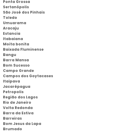
Ponta Grossa
Sertanópolis
São José dos Pinhais
Toledo
Umuarama
Aracaju
Estancia
Itabaiana
Moita bonita
Baixada Fluminense
Bangu
Barra Mansa
Bom Sucesso
Campo Grande
Campos dos Goytacases
Itaipava
Jacarépagua
Petropolis
Região dos Lagos
Rio de Janeiro
Volta Redonda
Barra da Estiva
Barreiras
Bom Jesus da Lapa
Brumado