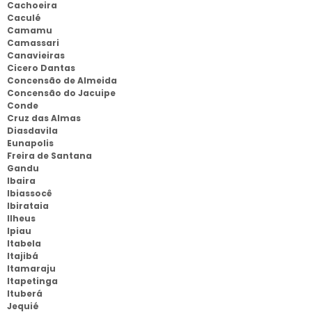
Cachoeira
Caculé
Camamu
Camassari
Canavieiras
Cicero Dantas
Concensão de Almeida
Concensão do Jacuipe
Conde
Cruz das Almas
Diasdavila
Eunapolis
Freira de Santana
Gandu
Ibaira
Ibiassocê
Ibirataia
Ilheus
Ipiau
Itabela
Itajibá
Itamaraju
Itapetinga
Ituberá
Jequié