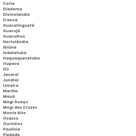
Cotia
Diadema
Divinolandia
Franca
Guaratinguetá
Guarujá
Guarulhos
Hortolândia
Ibiúna
Indaiatuba
Itaquaquecetuba
Itupeva
Itú
Jacareí
Jundiaí
Limeira
Marília
Mauá
Mogi Guaçu
Mogi das Cruzes
Monte Alto
Osasco
Ourinhos
Paulínia
Piedade