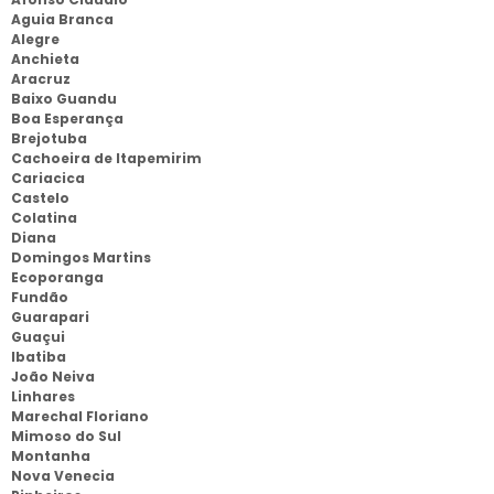
Aguia Branca
Alegre
Anchieta
Aracruz
Baixo Guandu
Boa Esperança
Brejotuba
Cachoeira de Itapemirim
Cariacica
Castelo
Colatina
Diana
Domingos Martins
Ecoporanga
Fundão
Guarapari
Guaçui
Ibatiba
João Neiva
Linhares
Marechal Floriano
Mimoso do Sul
Montanha
Nova Venecia