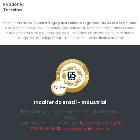
Rondônia
Teresina
O conteúdo do texto "
Centrífuga para Folhas e Legumes São José dos Pinhais
"
é de direito reservado. Sua reprodução, parcial ou total, mesmo citando nossos
links, é proibida sem a autorização do autor. Crime de violação de direito autoral
– artigo 184 do Código Penal –
Lei 9610/98 - Lei de direitos autorais
.
Incalfer do Brasil - Industrial
Rua Manuel Jesus Fernandes , 172 - Jardim Santo
Afonso
Guarulhos - SP - CEP: 07215-230
(11) 3296-7700
(11)
98409-5498
contato@incalfer.com.br