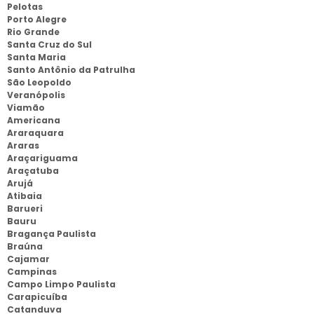
Pelotas
Porto Alegre
Rio Grande
Santa Cruz do Sul
Santa Maria
Santo Antônio da Patrulha
São Leopoldo
Veranópolis
Viamão
Americana
Araraquara
Araras
Araçariguama
Araçatuba
Arujá
Atibaia
Barueri
Bauru
Bragança Paulista
Braúna
Cajamar
Campinas
Campo Limpo Paulista
Carapicuíba
Catanduva