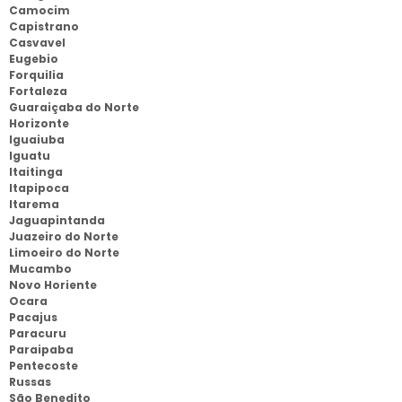
Camocim
Capistrano
Casvavel
Eugebio
Forquilia
Fortaleza
Guaraiçaba do Norte
Horizonte
Iguaiuba
Iguatu
Itaitinga
Itapipoca
Itarema
Jaguapintanda
Juazeiro do Norte
Limoeiro do Norte
Mucambo
Novo Horiente
Ocara
Pacajus
Paracuru
Paraipaba
Pentecoste
Russas
São Benedito