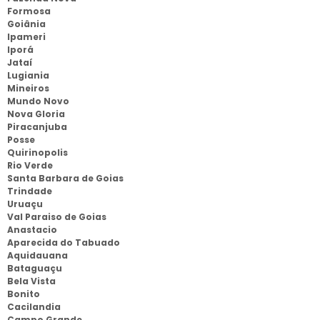
Formosa
Goiânia
Ipameri
Iporá
Jataí
Lugiania
Mineiros
Mundo Novo
Nova Gloria
Piracanjuba
Posse
Quirinopolis
Rio Verde
Santa Barbara de Goias
Trindade
Uruaçu
Val Paraiso de Goias
Anastacio
Aparecida do Tabuado
Aquidauana
Bataguaçu
Bela Vista
Bonito
Cacilandia
Campo Grande