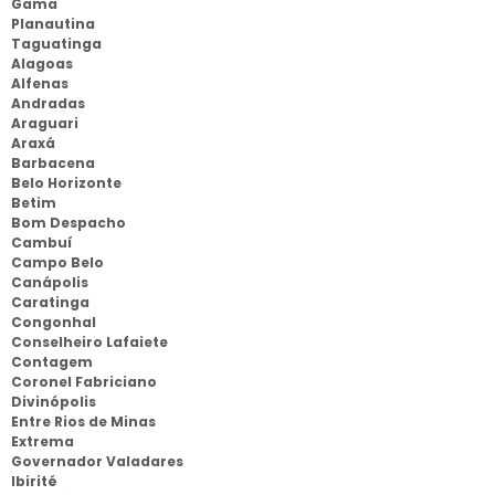
Gama
Planautina
Taguatinga
Alagoas
Alfenas
Andradas
Araguari
Araxá
Barbacena
Belo Horizonte
Betim
Bom Despacho
Cambuí
Campo Belo
Canápolis
Caratinga
Congonhal
Conselheiro Lafaiete
Contagem
Coronel Fabriciano
Divinópolis
Entre Rios de Minas
Extrema
Governador Valadares
Ibirité