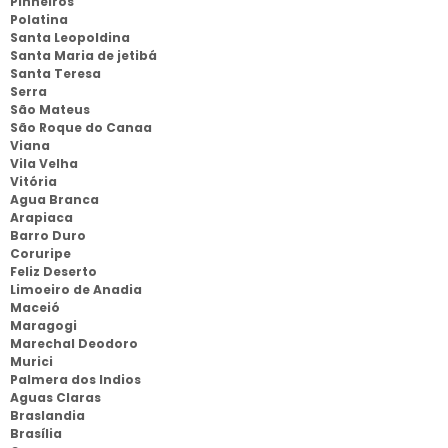
Pinheiros
Polatina
Santa Leopoldina
Santa Maria de jetibá
Santa Teresa
Serra
São Mateus
São Roque do Canaa
Viana
Vila Velha
Vitória
Agua Branca
Arapiaca
Barro Duro
Coruripe
Feliz Deserto
Limoeiro de Anadia
Maceió
Maragogi
Marechal Deodoro
Murici
Palmera dos Indios
Aguas Claras
Braslandia
Brasília