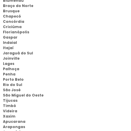
Blumenau
Braço do Norte
Brusque
Chapecó
Concórdia
Criciúma
Florianópolis
Gaspar
Indaial
Itajaí
Jaraguá do Sul
Joinville
Lages
Palhoça
Penha
Porto Belo
Rio do Sul
São José
São Miguel do Oeste
Tijucas
Timbó
Videira
Xaxim
Apucarana
Arapongas