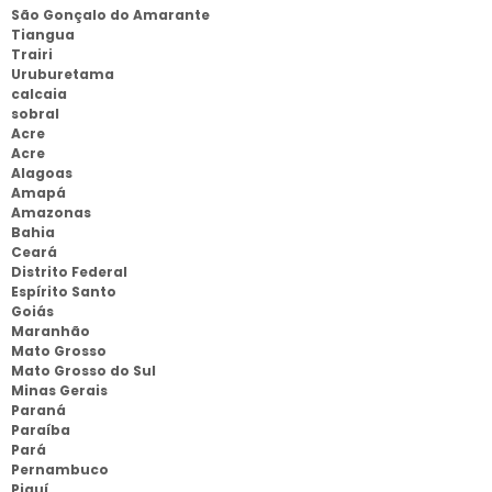
São Gonçalo do Amarante
Tiangua
Trairi
Uruburetama
calcaia
sobral
Acre
Acre
Alagoas
Amapá
Amazonas
Bahia
Ceará
Distrito Federal
Espírito Santo
Goiás
Maranhão
Mato Grosso
Mato Grosso do Sul
Minas Gerais
Paraná
Paraíba
Pará
Pernambuco
Piauí