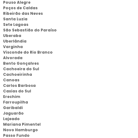
Pouso Alegre
Poços de Caldas
Ribeirão das Neves
Santa Luzia
Sete Lagoas
São Sebastião do Paraíso
Uberaba
Uberlândia
Varginha
Visconde do Rio Branco
Alvorada
Bento Gonçalves
Cachoeira do Sul
Cachoeirinha
Canoas
Carlos Barbosa
Caxias do Sul
Erechim
Farroupilha
Garibaldi
Jaguarão
Lajeado
Mariana Pimentel
Novo Hamburgo
Passo Fundo