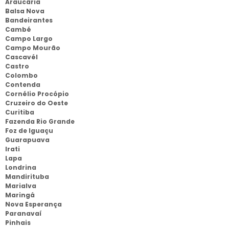
Araucária
Balsa Nova
Bandeirantes
Cambé
Campo Largo
Campo Mourão
Cascavél
Castro
Colombo
Contenda
Cornélio Procópio
Cruzeiro do Oeste
Curitiba
Fazenda Rio Grande
Foz de Iguaçu
Guarapuava
Irati
Lapa
Londrina
Mandirituba
Marialva
Maringá
Nova Esperança
Paranavaí
Pinhais