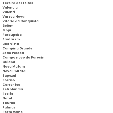
Texeira de Freitas
Valencia
Valenti
Varzea Nova
Vitoria da Conquista
Belém
Moju
Paraupeba
Santarem
Boa Vista
Campina Grande
João Pessoa
Campo novo do Parecis
Cuiabá
Nova Mutum
Nova Ubiratã
Sapezal
Sorriso
Correntes
Petrolandia
Recife
Natal
Touros
Palmas
Porto Velho