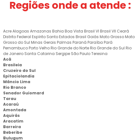
Regiões onde a atende :
Acre
Alagoas
Amazonas
Bahia
Boa Vista
Brasil VI
Brasil VII
Ceará
Distrito Federal
Espírito Santo
Estados Brasil
Goiás
Mato Grosso
Mato
Grosso do Sul
Minas Gerais
Palmas
Paraná
Paraíba
Pará
Pernambuco
Porto Velho
Rio Grande do Norte
Rio Grande do Sul
Rio
de Janeiro
Santa Catarina
Sergipe
São Paulo
Teresina
Acá
Brasileia
Cruzeiro do Sul
Epitaciolandia
Mâncio Lima
Rio Branco
Senador Guiomard
Tarau
Acaraú
Amontada
Aquirás
Aracatim
Barreira
Beberibe
Bulugum