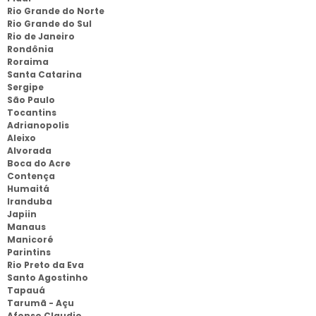
Rio Grande do Norte
Rio Grande do Sul
Rio de Janeiro
Rondônia
Roraima
Santa Catarina
Sergipe
São Paulo
Tocantins
Adrianopolis
Aleixo
Alvorada
Boca do Acre
Contença
Humaitá
Iranduba
Japiin
Manaus
Manicoré
Parintins
Rio Preto da Eva
Santo Agostinho
Tapauá
Tarumã - Açu
Afonso Claudio