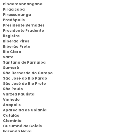
Pindamonhangaba
Piracicaba
Pirassununga
Pradópolis
Presidente Bernades
Presidente Prudente
Registro
Riberão Pires
Riberão Preto
Rio Claro
Salto
Santana de Parnaíba
Sumaré
São Bernardo do Campo
São José do Rio Pardo
São José do Rio Preto
São Paulo
Varzea Paulista
Vinhedo
Anapolis
Aparecida de Goiania
Catalão
Clominia
Curumbá de Goiais
Fazenda Nova