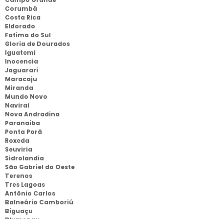
Corumbá
Costa Rica
Eldorado
Fatima do Sul
Gloria de Dourados
Iguatemi
Inocencia
Jaguarari
Maracaju
Miranda
Mundo Novo
Naviraí
Nova Andradina
Paranaiba
Ponta Porã
Roxeda
Seuviria
Sidrolandia
São Gabriel do Oeste
Terenos
Tres Lagoas
Antônio Carlos
Balneário Camboriú
Biguaçu