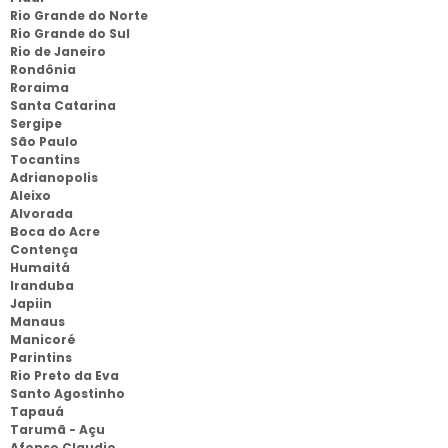
Rio Grande do Norte
Rio Grande do Sul
Rio de Janeiro
Rondônia
Roraima
Santa Catarina
Sergipe
São Paulo
Tocantins
Adrianopolis
Aleixo
Alvorada
Boca do Acre
Contença
Humaitá
Iranduba
Japiin
Manaus
Manicoré
Parintins
Rio Preto da Eva
Santo Agostinho
Tapauá
Tarumã - Açu
Afonso Claudio