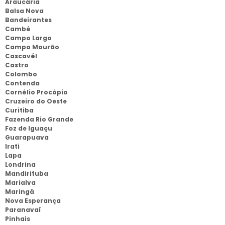
Araucária
Balsa Nova
Bandeirantes
Cambé
Campo Largo
Campo Mourão
Cascavél
Castro
Colombo
Contenda
Cornélio Procópio
Cruzeiro do Oeste
Curitiba
Fazenda Rio Grande
Foz de Iguaçu
Guarapuava
Irati
Lapa
Londrina
Mandirituba
Marialva
Maringá
Nova Esperança
Paranavaí
Pinhais