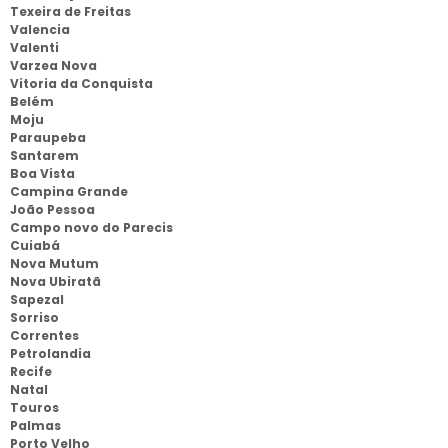
Texeira de Freitas
Valencia
Valenti
Varzea Nova
Vitoria da Conquista
Belém
Moju
Paraupeba
Santarem
Boa Vista
Campina Grande
João Pessoa
Campo novo do Parecis
Cuiabá
Nova Mutum
Nova Ubiratã
Sapezal
Sorriso
Correntes
Petrolandia
Recife
Natal
Touros
Palmas
Porto Velho