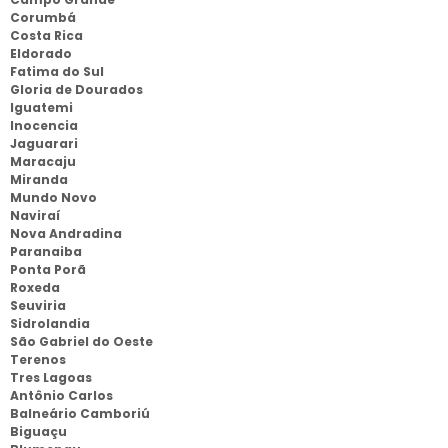
Corumbá
Costa Rica
Eldorado
Fatima do Sul
Gloria de Dourados
Iguatemi
Inocencia
Jaguarari
Maracaju
Miranda
Mundo Novo
Naviraí
Nova Andradina
Paranaiba
Ponta Porã
Roxeda
Seuviria
Sidrolandia
São Gabriel do Oeste
Terenos
Tres Lagoas
Antônio Carlos
Balneário Camboriú
Biguaçu