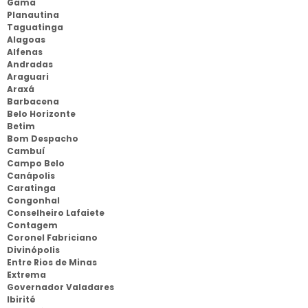
Gama
Planautina
Taguatinga
Alagoas
Alfenas
Andradas
Araguari
Araxá
Barbacena
Belo Horizonte
Betim
Bom Despacho
Cambuí
Campo Belo
Canápolis
Caratinga
Congonhal
Conselheiro Lafaiete
Contagem
Coronel Fabriciano
Divinópolis
Entre Rios de Minas
Extrema
Governador Valadares
Ibirité