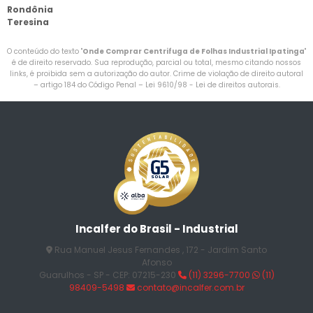
Rondônia
Teresina
O conteúdo do texto "
Onde Comprar Centrifuga de Folhas Industrial Ipatinga
"
é de direito reservado. Sua reprodução, parcial ou total, mesmo citando nossos
links, é proibida sem a autorização do autor. Crime de violação de direito autoral
– artigo 184 do Código Penal –
Lei 9610/98 - Lei de direitos autorais
.
Incalfer do Brasil - Industrial
Rua Manuel Jesus Fernandes , 172 - Jardim Santo
Afonso
Guarulhos - SP - CEP: 07215-230
(11) 3296-7700
(11)
98409-5498
contato@incalfer.com.br