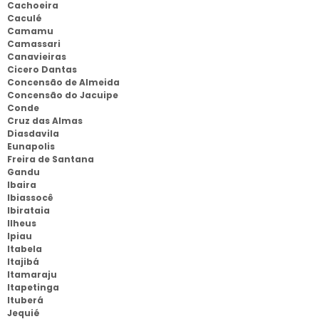
Cachoeira
Caculé
Camamu
Camassari
Canavieiras
Cicero Dantas
Concensão de Almeida
Concensão do Jacuipe
Conde
Cruz das Almas
Diasdavila
Eunapolis
Freira de Santana
Gandu
Ibaira
Ibiassocê
Ibirataia
Ilheus
Ipiau
Itabela
Itajibá
Itamaraju
Itapetinga
Ituberá
Jequié