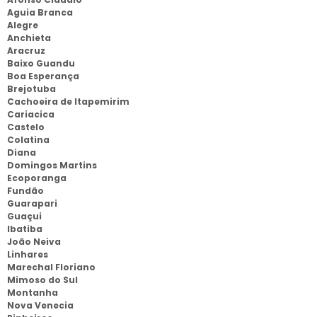
Aguia Branca
Alegre
Anchieta
Aracruz
Baixo Guandu
Boa Esperança
Brejotuba
Cachoeira de Itapemirim
Cariacica
Castelo
Colatina
Diana
Domingos Martins
Ecoporanga
Fundão
Guarapari
Guaçui
Ibatiba
João Neiva
Linhares
Marechal Floriano
Mimoso do Sul
Montanha
Nova Venecia