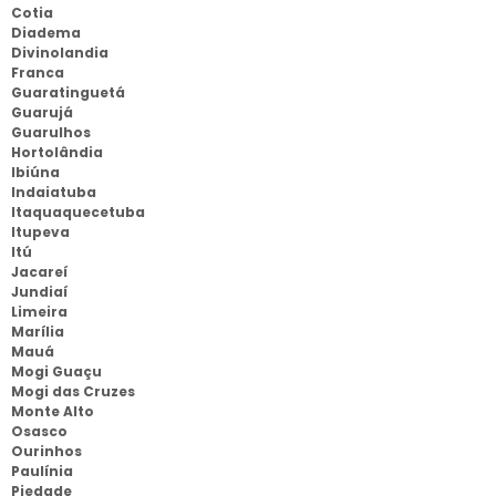
Cotia
Diadema
Divinolandia
Franca
Guaratinguetá
Guarujá
Guarulhos
Hortolândia
Ibiúna
Indaiatuba
Itaquaquecetuba
Itupeva
Itú
Jacareí
Jundiaí
Limeira
Marília
Mauá
Mogi Guaçu
Mogi das Cruzes
Monte Alto
Osasco
Ourinhos
Paulínia
Piedade