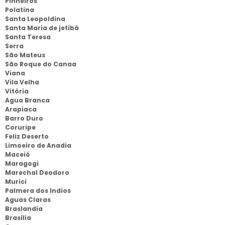
Pinheiros
Polatina
Santa Leopoldina
Santa Maria de jetibá
Santa Teresa
Serra
São Mateus
São Roque do Canaa
Viana
Vila Velha
Vitória
Agua Branca
Arapiaca
Barro Duro
Coruripe
Feliz Deserto
Limoeiro de Anadia
Maceió
Maragogi
Marechal Deodoro
Murici
Palmera dos Indios
Aguas Claras
Braslandia
Brasília