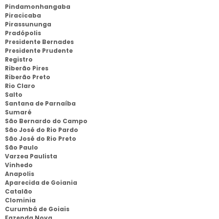
Pindamonhangaba
Piracicaba
Pirassununga
Pradópolis
Presidente Bernades
Presidente Prudente
Registro
Riberão Pires
Riberão Preto
Rio Claro
Salto
Santana de Parnaíba
Sumaré
São Bernardo do Campo
São José do Rio Pardo
São José do Rio Preto
São Paulo
Varzea Paulista
Vinhedo
Anapolis
Aparecida de Goiania
Catalão
Clominia
Curumbá de Goiais
Fazenda Nova