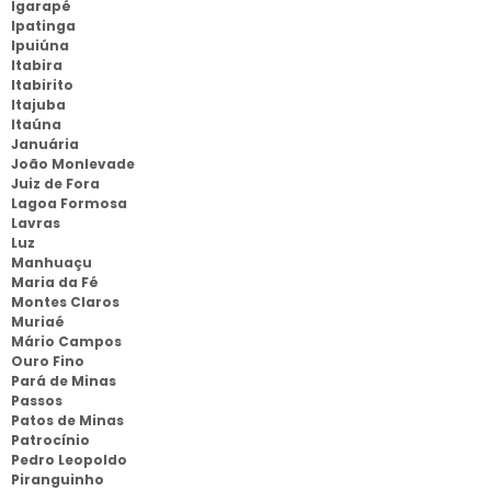
Igarapé
Ipatinga
Ipuiúna
Itabira
Itabirito
Itajuba
Itaúna
Januária
João Monlevade
Juiz de Fora
Lagoa Formosa
Lavras
Luz
Manhuaçu
Maria da Fé
Montes Claros
Muriaé
Mário Campos
Ouro Fino
Pará de Minas
Passos
Patos de Minas
Patrocínio
Pedro Leopoldo
Piranguinho