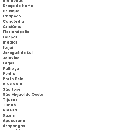
Blumenau
Braço do Norte
Brusque
Chapecó
Concórdia
Criciúma
Florianópolis
Gaspar
Indaial
Itajaí
Jaraguá do Sul
Joinville
Lages
Palhoça
Penha
Porto Belo
Rio do Sul
São José
São Miguel do Oeste
Tijucas
Timbó
Videira
Xaxim
Apucarana
Arapongas