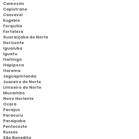
Camocim
Capistrano
Casvavel
Eugebio
Forquilia
Fortaleza
Guaraiçaba do Norte
Horizonte
Iguaiuba
Iguatu
Itaitinga
Itapipoca
Itarema
Jaguapintanda
Juazeiro do Norte
Limoeiro do Norte
Mucambo
Novo Horiente
Ocara
Pacajus
Paracuru
Paraipaba
Pentecoste
Russas
São Benedito