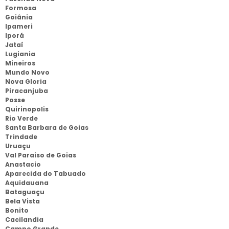
Formosa
Goiânia
Ipameri
Iporá
Jataí
Lugiania
Mineiros
Mundo Novo
Nova Gloria
Piracanjuba
Posse
Quirinopolis
Rio Verde
Santa Barbara de Goias
Trindade
Uruaçu
Val Paraiso de Goias
Anastacio
Aparecida do Tabuado
Aquidauana
Bataguaçu
Bela Vista
Bonito
Cacilandia
Campo Grande