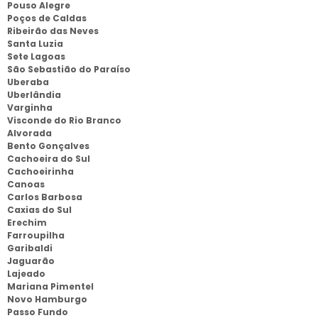
Pouso Alegre
Poços de Caldas
Ribeirão das Neves
Santa Luzia
Sete Lagoas
São Sebastião do Paraíso
Uberaba
Uberlândia
Varginha
Visconde do Rio Branco
Alvorada
Bento Gonçalves
Cachoeira do Sul
Cachoeirinha
Canoas
Carlos Barbosa
Caxias do Sul
Erechim
Farroupilha
Garibaldi
Jaguarão
Lajeado
Mariana Pimentel
Novo Hamburgo
Passo Fundo