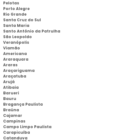
Pelotas
Porto Alegre
Rio Grande
Santa Cruz do Sul
Santa Maria
Santo Antônio da Patrulha
São Leopoldo
Veranópolis
Viamão
Americana
Araraquara
Araras
Araçariguama
Araçatuba
Arujá
Atibaia
Barueri
Bauru
Bragança Paulista
Braúna
Cajamar
Campinas
Campo Limpo Paulista
Carapicuíba
Catanduva