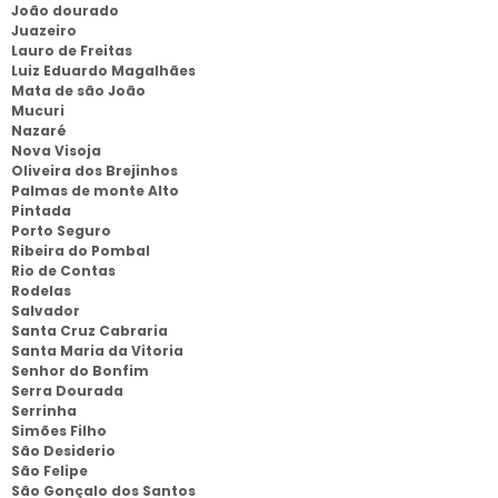
João dourado
Juazeiro
Lauro de Freitas
Luiz Eduardo Magalhães
Mata de são João
Mucuri
Nazaré
Nova Visoja
Oliveira dos Brejinhos
Palmas de monte Alto
Pintada
Porto Seguro
Ribeira do Pombal
Rio de Contas
Rodelas
Salvador
Santa Cruz Cabraria
Santa Maria da Vitoria
Senhor do Bonfim
Serra Dourada
Serrinha
Simões Filho
São Desiderio
São Felipe
São Gonçalo dos Santos