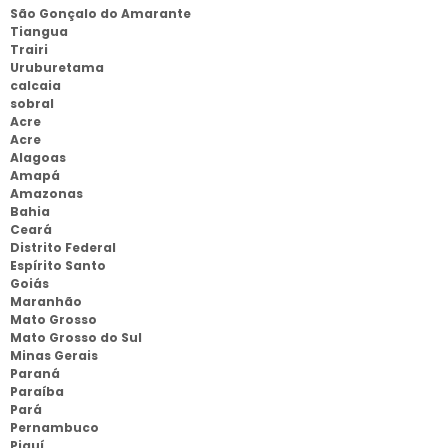
São Gonçalo do Amarante
Tiangua
Trairi
Uruburetama
calcaia
sobral
Acre
Acre
Alagoas
Amapá
Amazonas
Bahia
Ceará
Distrito Federal
Espírito Santo
Goiás
Maranhão
Mato Grosso
Mato Grosso do Sul
Minas Gerais
Paraná
Paraíba
Pará
Pernambuco
Piauí