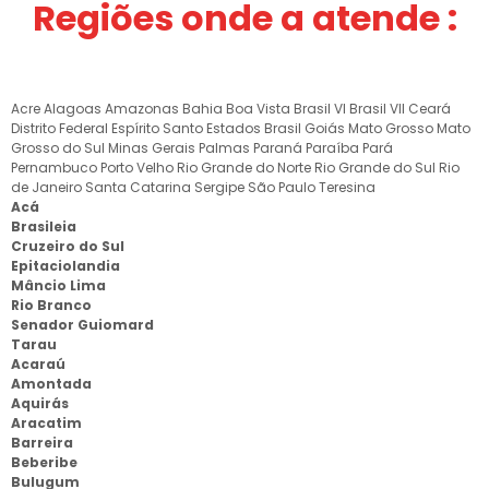
Regiões onde a atende :
Acre
Alagoas
Amazonas
Bahia
Boa Vista
Brasil VI
Brasil VII
Ceará
Distrito Federal
Espírito Santo
Estados Brasil
Goiás
Mato Grosso
Mato
Grosso do Sul
Minas Gerais
Palmas
Paraná
Paraíba
Pará
Pernambuco
Porto Velho
Rio Grande do Norte
Rio Grande do Sul
Rio
de Janeiro
Santa Catarina
Sergipe
São Paulo
Teresina
Acá
Brasileia
Cruzeiro do Sul
Epitaciolandia
Mâncio Lima
Rio Branco
Senador Guiomard
Tarau
Acaraú
Amontada
Aquirás
Aracatim
Barreira
Beberibe
Bulugum